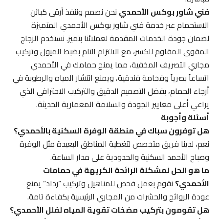
فني شاور بوكس الأحمدي
نحن نصمم وننفذ أرقى كبائن
الاستحمام عبر خدمة فني شاور بوكس الأحمدي المتميزة
لضمان جودة الخدمات المقدمة لعملائنا بتميز. نستخدم الزجاج
المقوى المقاوم للكسر، مع الالتزام التام بضبط الميول وتركيب
مجاري التصريف المخفية، مما يمنح حمامك في الأحمدي
اتساعاً بصرياً وفخامة فندقية، ويمنع انتشار المياه والرطوبة في
أرجاء الحمام، بفضل التصميم الدقيق والتركيب الاحترافي الذي
يراعي أعلى معايير الجودة والسلامة المعمارية الحديثة.
أسئلة وأجوبة
هل توفرون سباك في منطقة الوفرة السكنية بالأحمدي؟
نعم، لدينا فريق متخصص لتغطية المناطق البعيدة مثل الوفرة
وصباح الأحمد السكنية والحدودية على مدار الساعة.
ما هو الحل لمشكلة الرائحة الكريهة في حمامات
الأحمدي؟
نقوم بعمل فحص للمناهيل وتركيب “رداد” يمنع
عودة الروائح والحشرات من المجاري الرئيسية بكفاءة تامة.
هل تقومون بتركيب مضخات تقوية المياه لفلل الأحمدي؟