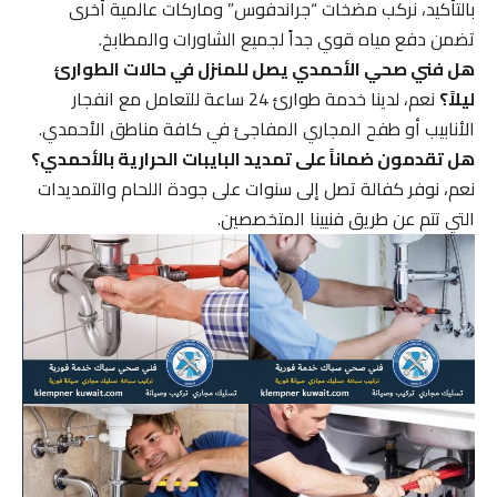
بالتأكيد، نركب مضخات “جراندفوس” وماركات عالمية أخرى
تضمن دفع مياه قوي جداً لجميع الشاورات والمطابخ.
هل فني صحي الأحمدي يصل للمنزل في حالات الطوارئ
ليلاً؟
نعم، لدينا خدمة طوارئ 24 ساعة للتعامل مع انفجار
الأنابيب أو طفح المجاري المفاجئ في كافة مناطق الأحمدي.
هل تقدمون ضماناً على تمديد البايبات الحرارية بالأحمدي؟
نعم، نوفر كفالة تصل إلى سنوات على جودة اللحام والتمديدات
التي تتم عن طريق فنيينا المتخصصين.