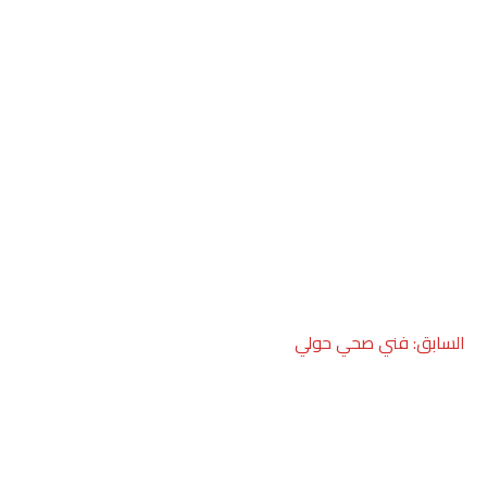
صفّح
السابق:
فني صحي حولي
لمقالات