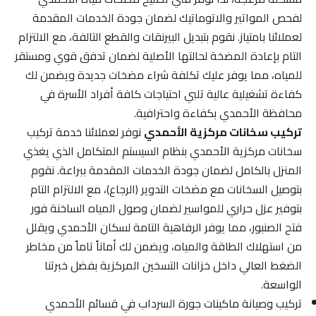
لفحص المواتير والاتوماتيك لضمان جودة الخدمات المقدمة
لعملائنا بامتياز. نقوم بتبديل البيرنقات والقطع التالفة، مع الالتزام
التام بإعادة المضخة لحالتها الأصلية لضمان تدفق قوي ومستقر
للمياه، مما يوفر عليك تكلفة شراء مضخات جديدة ويضمن لك
كفاءة تشغيلية عالية تلبي احتياجات كافة أفراد الأسرة في
محافظة الأحمدي بكفاءة واحترافية.
تركيب سخانات مركزية الأحمدي
نوفر لعملائنا خدمة تركيب
سخانات مركزية الأحمدي بنظام السيستم المتكامل الذي يغذي
المنزل بالكامل لضمان جودة الخدمات المقدمة ببراعة. نقوم
بتوصيل السخانات مع مضخات التدوير (الرجاع)، مع الالتزام التام
بتوفير عزل حراري للمواسير لضمان وصول المياه الساخنة فور
فتح الصنبور، مما يوفر الرفاهية التامة لسكان الأحمدي ويقلل
من استهلاك الطاقة والمياه، ويضمن لك أماناً تاماً من مخاطر
الضغط العالي داخل خزانات التسخين المركزية بفضل خبرتنا
الواسعة.
تركيب وصيانة ماكينات جورة السرداب في قسائم الأحمدي