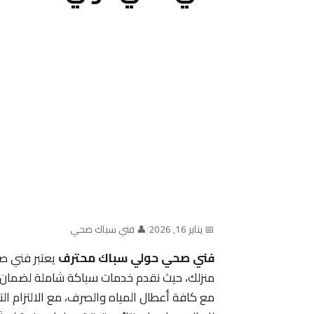
📅 يناير 16, 2026
|
👤 فني سباك صحي
فني صحي حولي سباك محترف
يعتبر فني ص
منزلك، حيث نقدم خدمات سباكة شاملة لضمان ج
مع كافة أعطال المياه والصرف، مع الالتزام ال