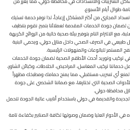
اكل التسريبات والانسدادات في محافظة حولي، مما يعزز من
امة طوال أيام الأسبوع.
داد المجاري من أكثر المشاكل إزعاجاً، لذا نوفر خدمة تسليك
 لضمان جودة الخدمات المقدمة لعملائنا بتميز. نقوم بتنظيف
ة، مع الالتزام التام بتوفير بيئة صحية خالية من الروائح الكريهة
ل طبيعي في الصرف الصحي داخل منازل حولي، ويحمي البنية
طفح المستمر للبالوعات والمنهولات الرئيسية.
تركيب وتوريد أحدث الأطقم الصحية لضمان جودة الخدمات
 خدماتنا تركيب المغاسل، المراحيض، الخلاطات، وكبائن الشاور،
بيت لمنع أي تسريب مستقبلي، مما يمنح حمامك ومطبخك مظهراً
حاً للأدوات الصحية التي تختارها، مع ضماننا الشخصي على جودة
ازل محافظة حولي.
جديدة والقديمة في حولي باستخدام أنابيب عالية الجودة تتحمل
 في الأدوار العليا وضمان وصولها لكافة الصنابير بكفاءة تامة