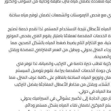
 تنقية متعددة لضمان مياه شرب نظيفة وخالية من الشوائب والكلور
ادي مع فحص الترموستات والشمعات لضمان توفير مياه ساخنة
ياه للأعطال نتيجة الاستخدام المستمر، لذا نقدم خدمة تصليح
الخدمات المقدمة لعملائنا بامتياز. يقوم الفني بفحص الموتور
صلية، مع الالتزام التام بضبط ضغط المياه بالشكل الصحيح، مما
اء المنزل بحولي، ويطيل من العمر الافتراضي للمضخة ويقلل
والصحيحة.
زية تتطلب خبرة خاصة في التركيب والصيانة، لذا نوفر فني
 جودة الخدمات المقدمة ببراعة. نقوم بتوصيل السيستم
الأمان وتوزيع المياه الساخنة بانتظام على كافة غرف المنزل، مما
شتاء، ويقلل من مخاطر الأعطال المفاجئة بفضل التركيب
ط المياه في حولي.
ر دون الحاجة إلى تكسير عشوائي في السيراميك بحولي.
ستم المركزي لضمان نقاء المياه بشكل مستمر ودائم.