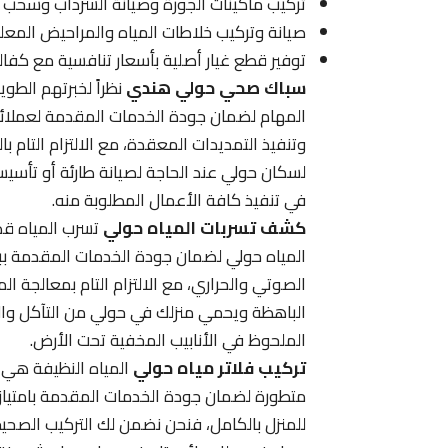
تركيب ماكينات الجورة وصيانة السرداب وسحب 
صيانة وتركيب خلاطات المياه والمراحيض المع
توفير قطع غيار أصلية بأسعار تنافسية مع كفا
سباك صحي حولي هندي
نظراً لخبرتهم الطو
المهام لضمان جودة الخدمات المقدمة لعملائنا
وتنفيذ التمديدات المعقدة، مع الالتزام التام با
لسكان حولي عند الحاجة لصيانة طارئة أو تأسيس
في تنفيذ كافة الأعمال المطلوبة منه.
كشف تسربات المياه حولي
تسرب المياه قد
المياه حولي لضمان جودة الخدمات المقدمة ببرا
الصوتي والحراري، مع الالتزام التام بمعالجة ا
الباهظة ويحمي منزلك في حولي من التآكل وال
الملحوظ في الأنابيب المخفية تحت الأرض.
تركيب فلاتر مياه حولي
المياه النظيفة هي 
متطورة لضمان جودة الخدمات المقدمة بامتياز
للمنزل بالكامل، فنحن نضمن لك التركيب الصحيح، 