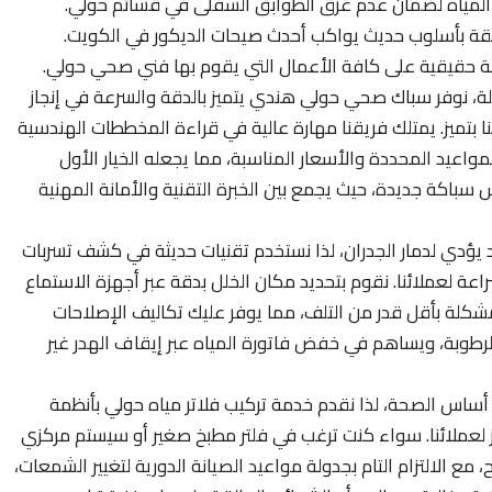
المياه لضمان عدم غرق الطوابق السفلى في قسائم حولي.
لقة بأسلوب حديث يواكب أحدث صيحات الديكور في الكويت.
لة حقيقية على كافة الأعمال التي يقوم بها فني صحي حولي.
يلة، نوفر سباك صحي حولي هندي يتميز بالدقة والسرعة في إنجاز
 بتميز. يمتلك فريقنا مهارة عالية في قراءة المخططات الهندسية
لمواعيد المحددة والأسعار المناسبة، مما يجعله الخيار الأول
 سباكة جديدة، حيث يجمع بين الخبرة التقنية والأمانة المهنية
 يؤدي لدمار الجدران، لذا نستخدم تقنيات حديثة في كشف تسربات
عة لعملائنا. نقوم بتحديد مكان الخلل بدقة عبر أجهزة الاستماع
لمشكلة بأقل قدر من التلف، مما يوفر عليك تكاليف الإصلاحات
رطوبة، ويساهم في خفض فاتورة المياه عبر إيقاف الهدر غير
أساس الصحة، لذا نقدم خدمة تركيب فلاتر مياه حولي بأنظمة
 لعملائنا. سواء كنت ترغب في فلتر مطبخ صغير أو سيستم مركزي
مع الالتزام التام بجدولة مواعيد الصيانة الدورية لتغيير الشمعات،