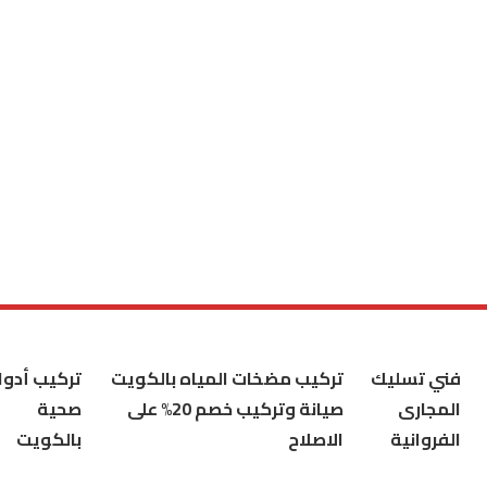
فني تسليك
تركيب مضخات المياه بالكويت
تركيب أدوا
المجارى
صيانة وتركيب خصم 20% على
صحية
الفروانية
الاصلاح
بالكويت