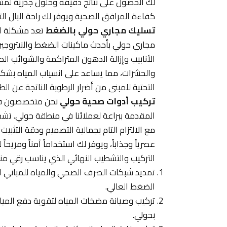
لك الحصول على نتائج دقيقة وحلول جذرية لمش
كفاءة المرافق الصحية ويوفر لك راحة البال الت
تسليك مجاري حولي بالضغط
تعد مشكلة انس
مجاري حولي بأحدث ماكينات الضغط والنيتروجين
الأنابيب وإزالة الدهون المتراكمة والشوائب الصلب
والحشرات، مما يساعد على انسياب المياه بشك
التحتية للمبنى من أضرار الرطوبة الناتجة عن ال
تركيب أدوات صحية حولي
نحن متخصصون في 
المقدمة ببراعة لعملائنا في منطقة حولي. تشمل
مع الالتزام التام بجمالية التصميم ودقة التث
عصرياً وجذاباً، ويوفر لك استخداماً آمناً ومري
التركيب والتشطيب النهائي الذي يناسب رقي من
تمديد شبكات الصرف الصحي والمياه للمباني ال
الضغط العالي.
تركيب وصيانة مضخات المياه لتقوية دفع المياه
بحولي.