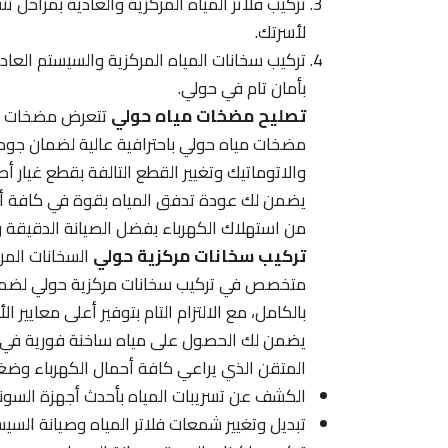
تركيب فلاتر المياه المركزية والعادية بمراحل
لأسرتك.
تركيب سخانات المياه المركزية والسيستم الع
بأمان تام في حولي.
تصليح مضخات مياه حولي
تتعرض مضخات الم
مضخات مياه حولي باحترافية عالية لضمان جودة 
والاتوماتيك وتغيير القطع التالفة بقطع غيار أ
يضمن لك عودة تدفق المياه بقوة في كافة أرج
من استهلاك الكهرباء بفضل الصيانة الدقيقة 
تركيب سخانات مركزية حولي
السخانات المرك
متخصص في تركيب سخانات مركزية حولي لضمان
بالكامل، مع الالتزام التام بتوفير أعلى معايير 
يضمن لك الحصول على مياه ساخنة فورية في ال
المتقن الذي يراعي كافة أحمال الكهرباء وضغ
الكشف عن تسريبات المياه بأحدث أجهزة السونا
تبديل وتغيير شمعات فلاتر المياه وصيانة السي