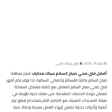
📅 يناير 16, 2026
|
👤 فني سباك صحي
أفضل فني صحي صباح السالم سباك محترف
تتميز منطقة
صباح السالم بكثرة القسائم والمباني السكنية، لذا نوفر لكم أمهر
فني صحي صباح السالم للتعامل مع كافة مشاكل السباكة
لضمان جودة الخدمات المقدمة. نحن نمتلك خبرة طويلة في
صيانة التمديدات الصحية، مع الالتزام التام باستخدام قطع غيار
أصلية وأدوات حديثة تضمن إنهاء العمل بسرعة ودقة، مما