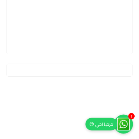
1
مرحبا اخي 😊