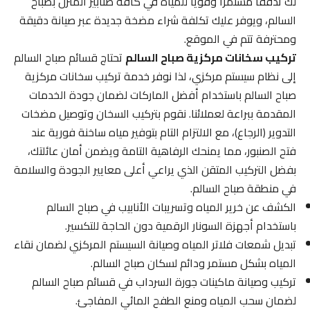
لك تدفقاً مستمراً وقوياً للمياه في كافة صنابير المنزل بصباح
السالم، ويوفر عليك تكلفة شراء مضخة جديدة عبر صيانة دقيقة
ومحترفة تتم في الموقع.
تركيب سخانات مركزية صباح السالم
تحتاج قسائم صباح السالم
إلى نظام سيستم مركزي، لذا نوفر خدمة تركيب سخانات مركزية
صباح السالم باستخدام أفضل الماركات لضمان جودة الخدمات
المقدمة ببراعة لعملائنا. نقوم بتركيب السخان وتوصيل مضخات
التدوير (الرجاع)، مع الالتزام التام بتوفير مياه ساخنة فورية عند
فتح الصنبور، مما يمنحك الرفاهية التامة ويضمن أمان عائلتك،
بفضل التركيب المتقن الذي يراعي أعلى معايير الجودة والسلامة
في منطقة صباح السالم.
الكشف عن خرير المياه وتسريبات الأنابيب في صباح السالم
باستخدام أجهزة السونار الرقمية دون الحاجة للتكسير.
تبديل شمعات فلاتر المياه وصيانة السيستم المركزي لضمان نقاء
المياه بشكل مستمر ودائم لسكان صباح السالم.
تركيب وصيانة ماكينات جورة السرداب في قسائم صباح السالم
لضمان سحب المياه ومنع الطفح المائي المفاجئ.