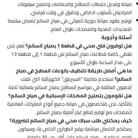
صيانة وتبديل خلاطات المطابخ والحمامات وتصليح سيفونات
المراحيض بأسلوب احترافي ودقيق في وقت قياسي.
توفير عقود صيانة دورية للمباني في صباح السالم لضمان سلامة
التمديدات الصحية والمضخات طوال العام.
أسئلة وأجوبة
هل توفرون فني صحي في قطعة 1 بصباح السالم؟
نعم، نحن
نغطي كافة قطاعات صباح السالم من قطعة 1 إلى قطعة 13
على مدار الساعة طوال الأسبوع.
ما هي أفضل طريقة لتنظيف بالوعات المطبخ في صباح
السالم؟
نستخدم ماكينة “السبرينق” الكهربائية التي تفتت
الدهون العالقة في مواسير المطابخ بصباح السالم بفعالية تامة.
هل تقومون بتصليح المضخات الإسبانية في صباح السالم؟
بالتأكيد، نحن متخصصون في صيانة جميع أنواع الماركات العالمية
للمضخات مع توفير قطع غيار أصلية بصباح السالم.
كيف يمكنني طلب سباك صحي في صباح السالم للضرورة؟
يمكنكم الاتصال مباشرة برقم الطوارئ الخاص بنا، وسيكون
الفني لديكم في صباح السالم خلال أقل من 30 دقيقة.