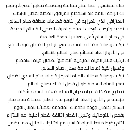
مياه مستقبلي، مما يمنح حمامك ومطبخك مظهراً عصرياً، ويوفر
لك الراحة التامة عند استخدام المرافق الصحية بفضل التركيب
الاحترافي الذي نتميز به في كافة قطاعات منطقة صباح السالم.
تمديد وتركيب شبكات المياه والصرف الصحي للقسائم الجديدة
في صباح السالم بأعلى معايير الجودة العالمية.
تركيب وصيانة مضخات المياه بجميع أنواعها لضمان قوة الدفع
في الأدوار العليا لقسائم صباح السالم بانتظام.
تركيب فلاتر المياه المركزية (الجامبو) لضمان مياه استحمام
وغسيل نقية تماماً لكافة سكان صباح السالم.
تركيب وصيانة سخانات المياه المركزية والسيستم العادي لضمان
توفر المياه الساخنة طوال فصل الشتاء بصباح السالم.
تصليح مضخات مياه صباح السالم
ضعف المياه مشكلة
مزعجة في الأدوار العليا، لذا نوفر فني تصليح مضخات مياه صباح
السالم لضمان جودة الخدمات المقدمة لعملائنا بامتياز. نقوم
بفحص الأتوماتيك وتبديل القطع التالفة بقطع أصلية، مع الالتزام
التام بضبط ضغط المياه ليتناسب مع احتياجات المنزل، مما يضمن