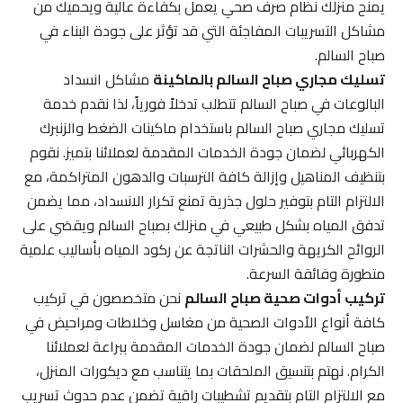
يمنح منزلك نظام صرف صحي يعمل بكفاءة عالية ويحميك من
مشاكل التسريبات المفاجئة التي قد تؤثر على جودة البناء في
صباح السالم.
تسليك مجاري صباح السالم بالماكينة
مشاكل انسداد
البالوعات في صباح السالم تتطلب تدخلاً فورياً، لذا نقدم خدمة
تسليك مجاري صباح السالم باستخدام ماكينات الضغط والزنبرك
الكهربائي لضمان جودة الخدمات المقدمة لعملائنا بتميز. نقوم
بتنظيف المناهيل وإزالة كافة الترسبات والدهون المتراكمة، مع
الالتزام التام بتوفير حلول جذرية تمنع تكرار الانسداد، مما يضمن
تدفق المياه بشكل طبيعي في منزلك بصباح السالم ويقضي على
الروائح الكريهة والحشرات الناتجة عن ركود المياه بأساليب علمية
متطورة وفائقة السرعة.
تركيب أدوات صحية صباح السالم
نحن متخصصون في تركيب
كافة أنواع الأدوات الصحية من مغاسل وخلاطات ومراحيض في
صباح السالم لضمان جودة الخدمات المقدمة ببراعة لعملائنا
الكرام. نهتم بتنسيق الملحقات بما يتناسب مع ديكورات المنزل،
مع الالتزام التام بتقديم تشطيبات راقية تضمن عدم حدوث تسريب