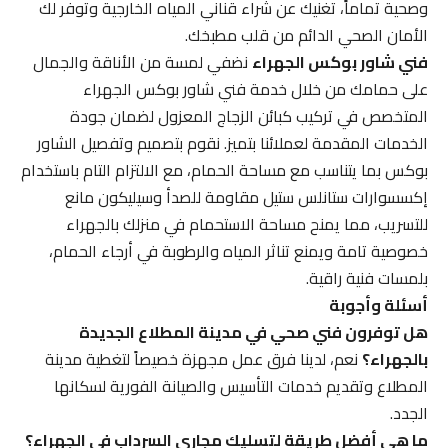
وصحية تماماً، تغنيك عن شراء قناني المياه الخارجية وتوفر لك
الأمان الصحي الدائم من قلب مطبخك.
فني شاور بوكس الجهراء
نضفي لمسة من الأناقة والجمال
على حمامك من خلال خدمة فني شاور بوكس الجهراء
المتخصص في تركيب كبائن الزجاج المعزول لضمان جودة
الخدمات المقدمة لعملائنا بتميز. نقوم بتصميم وتفصيل الشاور
بوكس بما يتناسب مع مساحة الحمام، مع الالتزام التام باستخدام
إكسسوارات ستانلس ستيل مقاومة للصدأ وسيليكون مانع
للتسريب، مما يمنح مساحة الاستحمام في منزلك بالجهراء
خصوصية تامة ويمنع تناثر المياه والرطوبة في أرجاء الحمام،
بلمسات فنية راقية.
أسئلة وأجوبة
هل توفرون فني صحي في مدينة المطلاع الجديدة
بالجهراء؟
نعم، لدينا فرق عمل مجهزة خصيصاً لتغطية مدينة
المطلاع وتقديم خدمات التأسيس والصيانة الفورية لسكانها
الجدد.
ما هي أفضل طريقة لتسليك مجاري السرداب في الجهراء؟