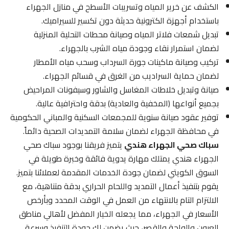
الكشف عن خرير المياه وتسريبات الأسطح في منازل الجهراء
باستخدام أجهزة الكترونية حديثة دون تكسير للسيراميك.
تبديل شمعات فلاتر المياه وصيانة محطات التحلية المنزلية
لضمان استمرار نقاء وجودة مياه الشرب بالجهراء.
تركيب وصيانة ماكينات جورة السرداب وسحب مياه الأمطار
لضمان حماية السراديب من الغرق في قسائم الجهراء.
صيانة وتبديل خلاطات المغاسل والشاور وسيفونات المراحيض
بجميع أنواعها (المخفية والعادية) بدقة واحترافية عالية.
توفير عقود صيانة سنوية للمجمعات السكنية والمباني الحكومية
في محافظة الجهراء لضمان سلامة التمديدات الصحية دائماً.
سباك صحي الجهراء هندي
يتميز فريقنا بوجود سباك صحي
الجهراء هندي يمتلك مهارة يدوية فائقة وخبرة طويلة في
السوق الكويتي لضمان جودة الخدمات المقدمة لعملائنا بتميز.
يقوم بتنفيذ أعمال التمديد واللحام الحراري بدقة متناهية، مع
الالتزام التام بالانتهاء من العمل في الوقت المحدد وبأرخص
الأسعار في الجهراء، مما يجعله الخيار المفضل لأهالي مناطق
العيون والواحة والقصر، حيث يضمن لك جودة التنفيذ وسرعة