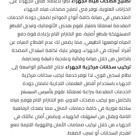
تصليح مضخات مياه الجهراء
نظراً لاعتماد منازل الجهراء على
الخزانات العلوية، نوفر فني تصليح مضخات مياه الجهراء
المتخصص في صيانة كافة أنواع المواتير لضمان جودة الخدمات
المقدمة لعملائنا بامتياز. نقوم بفحص الأتوماتيك وتبديل القطع
المستهلكة بقطع أصلية، مع الالتزام التام بإعادة قوة دفع
المياه لوضعها الطبيعي، مما يضمن لك عدم انقطاع المياه عن
أفراد أسرتك في الجهراء، ويوفر عليك تكلفة استبدال المضخة
بالكامل من خلال صيانة وقائية وعلاجية دقيقة ومحترفة.
تركيب سخانات مركزية الجهراء
تحتاج القسائم الواسعة إلى
نظام تسخين قوي، لذا نوفر خدمة تركيب سخانات مركزية
الجهراء باستخدام أفضل العلامات التجارية لضمان جودة
الخدمات المقدمة ببراعة لعملائنا. نقوم بتأسيس السيستم
بالكامل مع تركيب مضخات التدوير، مع الالتزام التام بتوفير مياه
ساخنة فورية في كافة حمامات المنزل، مما يمنحك الرفاهية
التامة ويقلل من استهلاك الكهرباء، ويضمن أمان عائلتك في
الجهراء من خلال تركيب صمامات الأمان والتهوية اللازمة لمنع
انفجار السخانات أو تسرب الضغط.