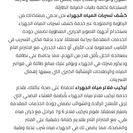
الاستجابة لكافة طلبات الصيانة الطارئة.
كشف تسربات المياه الجهراء
نحن نحمي ممتلكاتك من
الرطوبة والملوحة عبر خدمة كشف تسربات المياه الجهراء
باستخدام أجهزة التصوير الحراري المتطورة لضمان جودة
الخدمات المقدمة ببراعة لعملائنا. نحدد بدقة مكان التسريب في
الأنابيب المدفونة تحت الأرض أو خلف الجدران، مع الالتزام التام
بمعالجة الخلل بأقل قدر من الهدم، مما يحافظ على نظافة
وديكور منزلك في الجهراء ويوفر عليك مبالغ طائلة في فواتير
المياه والإصلاحات الإنشائية الكبرى التي يسببها إهمال
التسريبات.
تركيب فلاتر مياه الجهراء
للحفاظ على صحة عائلتك، نقدم
خدمة تركيب فلاتر مياه الجهراء بأنظمة الغشاء النضحي التي
تزيل الأملاح الزائدة والشوائب لضمان جودة الخدمات المقدمة
بامتياز لعملائنا. نقوم بتركيب فلاتر 6 و7 مراحل مع خزان مياه
نقي، مع الالتزام التام بتقديم كفالة حقيقية على الفلتر
والمضخة، مما يضمن لك في الجهراء مياه شرب عذبة ونقية