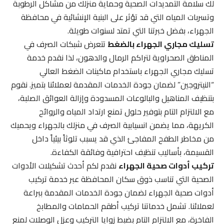
لك سلامة التمديدات الصحية وحماية منزلك من مشاكل الرطوبة
وتسربات المياه التي قد تؤثر على البنية الإنشائية في محافظة
الجهراء، بفضل خبرتنا التي تمتد لسنوات طويلة.
تسليك مجاري الجهراء بالضغط
تتعرض شبكات الصرف في
المناطق الصحراوية لتراكم الرمال والدهون، لذا نقدم خدمة
تسليك مجاري الجهراء باستخدام ماكينات الضغط العالي
“النيتروجين” لضمان جودة الخدمات المقدمة لعملائنا بتميز. نقوم
بتنظيف المناهيل والبالوعات المسدودة وإزالة العوائق الصلبة،
مع الالتزام التام بتوفير حلول تمنع ارتداد المياه والروائح
الكريهة، مما يضمن انسيابية الصرف في منزلك بالجهراء ويحميك
من مخاطر الطفح المفاجئ الذي قد يسبب تلوثاً بيئياً داخل
القسيمة، بأساليب تنظيف احترافية وفائقة الكفاءة.
تركيب أدوات صحية الجهراء
نقدم لكم أحدث تشكيلات الأدوات
الصحية التي تناسب ذوق سكان المحافظة عبر خدمة تركيب
أدوات صحية الجهراء لضمان جودة الخدمات المقدمة ببراعة
لعملائنا. تشمل خدماتنا تركيب أطقم الحمامات والمطابخ
الفاخرة، مع الالتزام التام بضبط زوايا التركيب وعزل الوصلات لمنع