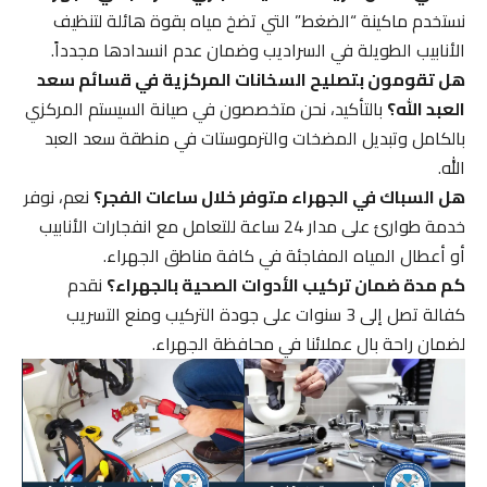
نستخدم ماكينة “الضغط” التي تضخ مياه بقوة هائلة لتنظيف
الأنابيب الطويلة في السراديب وضمان عدم انسدادها مجدداً.
هل تقومون بتصليح السخانات المركزية في قسائم سعد
العبد الله؟
بالتأكيد، نحن متخصصون في صيانة السيستم المركزي
بالكامل وتبديل المضخات والترموستات في منطقة سعد العبد
الله.
هل السباك في الجهراء متوفر خلال ساعات الفجر؟
نعم، نوفر
خدمة طوارئ على مدار 24 ساعة للتعامل مع انفجارات الأنابيب
أو أعطال المياه المفاجئة في كافة مناطق الجهراء.
كم مدة ضمان تركيب الأدوات الصحية بالجهراء؟
نقدم
كفالة تصل إلى 3 سنوات على جودة التركيب ومنع التسريب
لضمان راحة بال عملائنا في محافظة الجهراء.