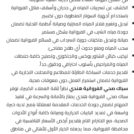
الكشف عن تسريبات المياه في جدران وأسقف منازل الفروانية
باستخدام أجهزة السونار المتطورة دون تكسير.
تبديل وتغيير فلاتر المياه المنزلية وصيانة أنظمة التحلية لضمان
جودة مياه الشرب في الفروانية بشكل مستمر.
صيانة وتبديل ماكينات جورة السرداب في قسائم الفروانية لضمان
سحب المياه ومنع حدوث أي طفح مفاجئ.
تركيب كبائن الشاور بوكس والجاكوزي وتصليح كافة خلاطات
المياه والمراحيض بأسلوب احترافي ودقيق جداً.
تقديم خدمات السباكة الطارئة للمطاعم والمحلات التجارية في
الفروانية لضمان استمرار العمل دون معوقات صحية.
سباك صحي الفروانية هندي
نظراً لثقة العملاء الكبيرة، نوفر
سباك صحي الفروانية هندي يمتاز بالأمانة والسرعة في تنفيذ
المهام لضمان جودة الخدمات المقدمة لعملائنا بتميز. لديه خبرة
واسعة في تمديد البايبات الحرارية وصيانة كافة أنواع الأدوات
الصحية، مع الالتزام التام بتقديم أرخص الأسعار التنافسية في
محافظة الفروانية، مما يجعله الخيار الأول للأهالي في مناطق