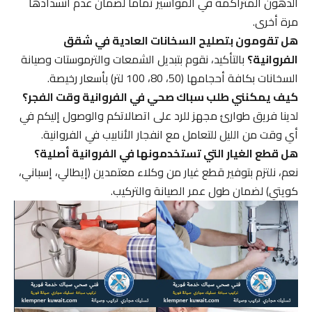
الدهون المتراكمة في المواسير تماماً لضمان عدم انسدادها
مرة أخرى.
هل تقومون بتصليح السخانات العادية في شقق
الفروانية؟
بالتأكيد، نقوم بتبديل الشمعات والترموستات وصيانة
السخانات بكافة أحجامها (50، 80، 100 لتر) بأسعار رخيصة.
كيف يمكنني طلب سباك صحي في الفروانية وقت الفجر؟
لدينا فريق طوارئ مجهز للرد على اتصالاتكم والوصول إليكم في
أي وقت من الليل للتعامل مع انفجار الأنابيب في الفروانية.
هل قطع الغيار التي تستخدمونها في الفروانية أصلية؟
نعم، نلتزم بتوفير قطع غيار من وكلاء معتمدين (إيطالي، إسباني،
كويتي) لضمان طول عمر الصيانة والتركيب.