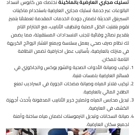
تسليك مجاري العارضية بالماكينة
نخلصك من كابوس انسداد
البالوعات عبر خدمة تسليك مجاري العارضية باستخدام ماكينات
السبرينق الحديثة لضمان جودة الخدمات المقدمة لعملائنا بتميز.
نقوم بتفتيت الكتل الصلبة وتنظيف الأنابيب، مع الالتزام التام
بتقديم نصائح وقائية لتجنب الانسدادات المستقبيلة، مما يضمن
لك نظام صرف صحي يعمل بسلاسة ويمنع انتشار الروائح الكريهة
في منزلك بالعارضية، بأساليب عمل احترافية تضمن النظافة
التامة للمكان.
تركيب وصيانة الأدوات الصحية والشور بوكس والجاكوزي في
قسائم العارضية بلمسات فنية.
تركيب فلاتر المياه وصيانة مضخات الجورة في السراديب لمنع
الطفح المائي بالعارضية.
تبديل محابس المياه وتصليح خرير الأنابيب المدفونة بأحدث أجهزة
الكشف في العارضية.
صيانة السخانات وتبديل الترموستات لضمان مياه ساخنة وآمنة
لجميع سكان العارضية.