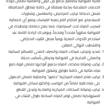
صحية الفروانية بتصاميم تجمع بين الرقي والعملية لضمان جودة
الخدمات المقدمة ببراعة لعملائنا في كافة مناطق المحافظة.
تشمل خدماتنا تركيب المراحيض، والمغاسل، وشاورات
الاستحمام، مع الالتزام التام بضبط القياسات ومنع أي احتمالية
لتسريب المياه تحت السيراميك، مما يمنح حمامك ومطبخك في
الفروانية مظهراً متجدداً وفخماً، ويوفر لك الراحة التامة عند
استخدام الأدوات الصحية يومياً بفضل التثبيت الاحترافي
والتشطيب النهائي المتقن.
تمديد وتركيب شبكات المياه والصرف الصحي للقسائم السكنية
والمباني التجارية في الفروانية وخيطان بأساليب حديثة.
تركيب وصيانة مضخات المياه بجميع أنواعها لضمان قوة دفع
مياه مثالية في كافة طوابق وشقق الفروانية.
تركيب فلاتر المياه المركزية “جامبو” والمنزلية لضمان الحصول
على مياه نقية تماماً من الرواسب والكلور لسكان الفروانية.
تركيب وصيانة السخانات المركزية والعادية وتبديل القطع
الاستهلاكية لضمان توفر المياه الساخنة طوال الشتاء في
الفروانية.