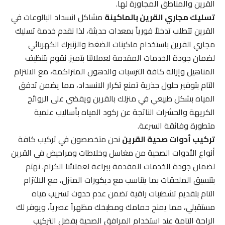
القرين والمناطق المجاورة لها.
تسليك مجاري القرين بالماكينة
مشاكل انسداد البالوعات في
القرين تتطلب تدخلاً فورياً بمعدات حديثة، لذا نقدم خدمة تسليك
مجاري القرين باستخدام ماكينات الضغط والزنبرك الكهربائي
لضمان جودة الخدمات المقدمة لعملائنا بتميز. نقوم بتنظيف
المناهيل وإزالة كافة الترسبات والدهون المتراكمة، مع الالتزام
التام بتوفير حلول جذرية تمنع تكرار الانسداد، مما يضمن تدفق
المياه بشكل طبيعي في منزلك بالقرين ويقضي على الروائح
الكريهة والحشرات الناتجة عن ركود المياه بأساليب علمية
متطورة وفائقة السرعة.
تركيب أدوات صحية القرين
نحن متخصصون في تركيب كافة
أنواع الأدوات الصحية من مغاسل وخلاطات ومراحيض في القرين
لضمان جودة الخدمات المقدمة ببراعة لعملائنا الكرام. نهتم
بتنسيق الملحقات بما يتناسب مع ديكورات المنزل، مع الالتزام
التام بتقديم تشطيبات راقية تضمن عدم حدوث تسريب مياه
مستقبلي، مما يمنح حمامك ومطبخك مظهراً عصرياً، ويوفر لك
الراحة التامة عند استخدام المرافق الصحية بفضل التركيب