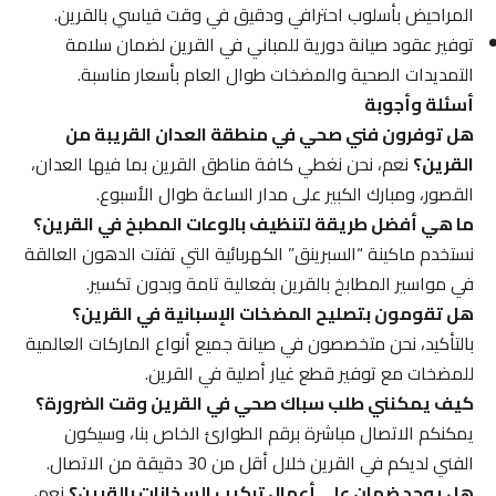
المراحيض بأسلوب احترافي ودقيق في وقت قياسي بالقرين.
توفير عقود صيانة دورية للمباني في القرين لضمان سلامة
التمديدات الصحية والمضخات طوال العام بأسعار مناسبة.
أسئلة وأجوبة
هل توفرون فني صحي في منطقة العدان القريبة من
القرين؟
نعم، نحن نغطي كافة مناطق القرين بما فيها العدان،
القصور، ومبارك الكبير على مدار الساعة طوال الأسبوع.
ما هي أفضل طريقة لتنظيف بالوعات المطبخ في القرين؟
نستخدم ماكينة “السبرينق” الكهربائية التي تفتت الدهون العالقة
في مواسير المطابخ بالقرين بفعالية تامة وبدون تكسير.
هل تقومون بتصليح المضخات الإسبانية في القرين؟
بالتأكيد، نحن متخصصون في صيانة جميع أنواع الماركات العالمية
للمضخات مع توفير قطع غيار أصلية في القرين.
كيف يمكنني طلب سباك صحي في القرين وقت الضرورة؟
يمكنكم الاتصال مباشرة برقم الطوارئ الخاص بنا، وسيكون
الفني لديكم في القرين خلال أقل من 30 دقيقة من الاتصال.
هل يوجد ضمان على أعمال تركيب السخانات بالقرين؟
نعم،