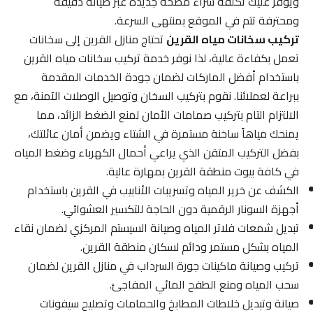
ويوفر عليك تكلفة شراء مضخة جديدة عبر صيانة دقيقة
ومحترفة تتم في الموقع بمنتهى السرعة.
تركيب سخانات مياه القرين
تحتاج منازل القرين إلى سخانات
تعمل بكفاءة عالية، لذا نوفر خدمة تركيب سخانات مياه القرين
باستخدام أفضل الماركات لضمان جودة الخدمات المقدمة
ببراعة لعملائنا. نقوم بتركيب السخان وتوصيل الوصلات الآمنة، مع
الالتزام التام بتركيب صمامات الأمان لمنع الضغط الزائد، مما
يمنحك مياهاً ساخنة مستمرة في الشتاء ويضمن أمان عائلتك،
بفضل التركيب المتقن الذي يراعي أحمال الكهرباء وضغط المياه
في كافة بيوت منطقة القرين بمهارة عالية.
الكشف عن خرير المياه وتسريبات الأنابيب في القرين باستخدام
أجهزة السونار الرقمية دون الحاجة للتكسير العشوائي.
تبديل شمعات فلاتر المياه وصيانة السيستم المركزي لضمان نقاء
المياه بشكل مستمر ودائم لسكان منطقة القرين.
تركيب وصيانة ماكينات جورة السرداب في منازل القرين لضمان
سحب المياه ومنع الطفح المائي المفاجئ.
صيانة وتبديل خلاطات المطابخ والحمامات وتصليح سيفونات