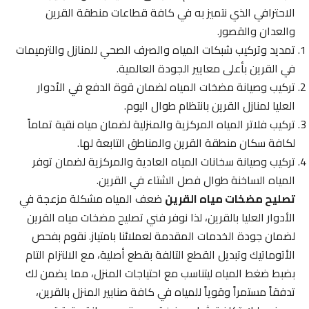
الاحترافي الذي نتميز به في كافة قطاعات منطقة القرين
والعدان والقصور.
تمديد وتركيب شبكات المياه والصرف الصحي للمنازل والترميمات
في القرين بأعلى معايير الجودة العالمية.
تركيب وصيانة مضخات المياه لضمان قوة الدفع في الأدوار
العليا لمنازل القرين بانتظام طوال اليوم.
تركيب فلاتر المياه المركزية والمنزلية لضمان مياه نقية تماماً
لكافة سكان منطقة القرين والمناطق التابعة لها.
تركيب وصيانة سخانات المياه العادية والمركزية لضمان توفر
المياه الساخنة طوال فصل الشتاء في القرين.
تصليح مضخات مياه القرين
ضعف المياه مشكلة مزعجة في
الأدوار العليا بالقرين، لذا نوفر فني تصليح مضخات مياه القرين
لضمان جودة الخدمات المقدمة لعملائنا بامتياز. نقوم بفحص
الأتوماتيك وتبديل القطع التالفة بقطع أصلية، مع الالتزام التام
بضبط ضغط المياه ليتناسب مع احتياجات المنزل، مما يضمن لك
تدفقاً مستمراً وقوياً للمياه في كافة صنابير المنزل بالقرين،