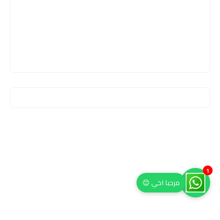
1
مرحبا اخي 😊