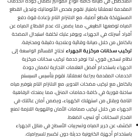
المتخصص في صيانة كافة أنواع المواتير لضمان جودة الخدمات
المقدمة لعملائنا بامتياز. نقوم بفحص الأتوماتيك وتبديل القطع
المستهلكة بقطع أصلية، مع الالتزام التام بإعادة قوة دفع
المياه لوضعها الطبيعي، مما يضمن لك عدم انقطاع المياه عن
أفراد أسرتك في الجهراء، ويوفر عليك تكلفة استبدال المضخة
بالكامل من خلال صيانة وقائية وعلاجية دقيقة ومحترفة.
تركيب سخانات مركزية الجهراء
تحتاج القسائم الواسعة إلى
نظام تسخين قوي، لذا نوفر خدمة تركيب سخانات مركزية
الجهراء باستخدام أفضل العلامات التجارية لضمان جودة
الخدمات المقدمة ببراعة لعملائنا. نقوم بتأسيس السيستم
بالكامل مع تركيب مضخات التدوير، مع الالتزام التام بتوفير مياه
ساخنة فورية في كافة حمامات المنزل، مما يمنحك الرفاهية
التامة ويقلل من استهلاك الكهرباء، ويضمن أمان عائلتك في
الجهراء من خلال تركيب صمامات الأمان والتهوية اللازمة لمنع
انفجار السخانات أو تسرب الضغط.
الكشف عن خرير المياه وتسريبات الأسطح في منازل الجهراء
باستخدام أجهزة الكترونية حديثة دون تكسير للسيراميك.