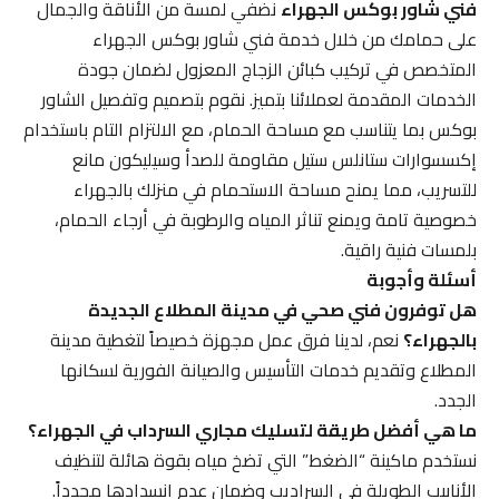
فني شاور بوكس الجهراء
نضفي لمسة من الأناقة والجمال
على حمامك من خلال خدمة فني شاور بوكس الجهراء
المتخصص في تركيب كبائن الزجاج المعزول لضمان جودة
الخدمات المقدمة لعملائنا بتميز. نقوم بتصميم وتفصيل الشاور
بوكس بما يتناسب مع مساحة الحمام، مع الالتزام التام باستخدام
إكسسوارات ستانلس ستيل مقاومة للصدأ وسيليكون مانع
للتسريب، مما يمنح مساحة الاستحمام في منزلك بالجهراء
خصوصية تامة ويمنع تناثر المياه والرطوبة في أرجاء الحمام،
بلمسات فنية راقية.
أسئلة وأجوبة
هل توفرون فني صحي في مدينة المطلاع الجديدة
بالجهراء؟
نعم، لدينا فرق عمل مجهزة خصيصاً لتغطية مدينة
المطلاع وتقديم خدمات التأسيس والصيانة الفورية لسكانها
الجدد.
ما هي أفضل طريقة لتسليك مجاري السرداب في الجهراء؟
نستخدم ماكينة “الضغط” التي تضخ مياه بقوة هائلة لتنظيف
الأنابيب الطويلة في السراديب وضمان عدم انسدادها مجدداً.