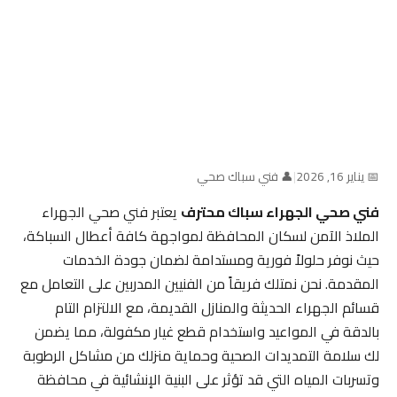
📅 يناير 16, 2026
|
👤 فني سباك صحي
فني صحي الجهراء سباك محترف
يعتبر فني صحي الجهراء
الملاذ الآمن لسكان المحافظة لمواجهة كافة أعطال السباكة،
حيث نوفر حلولاً فورية ومستدامة لضمان جودة الخدمات
المقدمة. نحن نمتلك فريقاً من الفنيين المدربين على التعامل مع
قسائم الجهراء الحديثة والمنازل القديمة، مع الالتزام التام
بالدقة في المواعيد واستخدام قطع غيار مكفولة، مما يضمن
لك سلامة التمديدات الصحية وحماية منزلك من مشاكل الرطوبة
وتسربات المياه التي قد تؤثر على البنية الإنشائية في محافظة