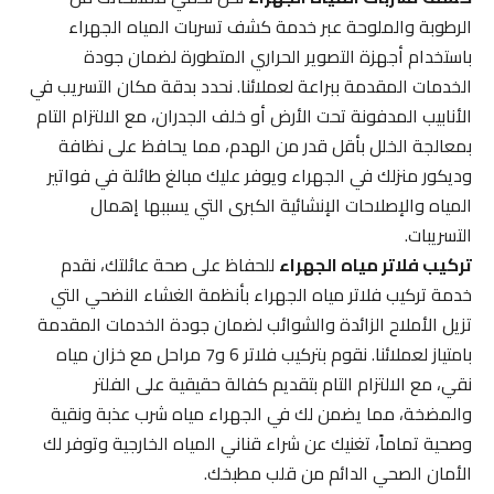
الرطوبة والملوحة عبر خدمة كشف تسربات المياه الجهراء
باستخدام أجهزة التصوير الحراري المتطورة لضمان جودة
الخدمات المقدمة ببراعة لعملائنا. نحدد بدقة مكان التسريب في
الأنابيب المدفونة تحت الأرض أو خلف الجدران، مع الالتزام التام
بمعالجة الخلل بأقل قدر من الهدم، مما يحافظ على نظافة
وديكور منزلك في الجهراء ويوفر عليك مبالغ طائلة في فواتير
المياه والإصلاحات الإنشائية الكبرى التي يسببها إهمال
التسريبات.
تركيب فلاتر مياه الجهراء
للحفاظ على صحة عائلتك، نقدم
خدمة تركيب فلاتر مياه الجهراء بأنظمة الغشاء النضحي التي
تزيل الأملاح الزائدة والشوائب لضمان جودة الخدمات المقدمة
بامتياز لعملائنا. نقوم بتركيب فلاتر 6 و7 مراحل مع خزان مياه
نقي، مع الالتزام التام بتقديم كفالة حقيقية على الفلتر
والمضخة، مما يضمن لك في الجهراء مياه شرب عذبة ونقية
وصحية تماماً، تغنيك عن شراء قناني المياه الخارجية وتوفر لك
الأمان الصحي الدائم من قلب مطبخك.