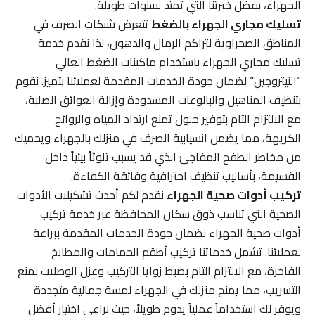
الجهراء، بفضل خبرتنا التي تمتد لسنوات طويلة.
تسليك مجاري الجهراء بالضغط
تتعرض شبكات الصرف في
المناطق الصحراوية لتراكم الرمال والدهون، لذا نقدم خدمة
تسليك مجاري الجهراء باستخدام ماكينات الضغط العالي
“النيتروجين” لضمان جودة الخدمات المقدمة لعملائنا بتميز. نقوم
بتنظيف المناهيل والبالوعات المسدودة وإزالة العوائق الصلبة،
مع الالتزام التام بتوفير حلول تمنع ارتداد المياه والروائح
الكريهة، مما يضمن انسيابية الصرف في منزلك بالجهراء ويحميك
من مخاطر الطفح المفاجئ الذي قد يسبب تلوثاً بيئياً داخل
القسيمة، بأساليب تنظيف احترافية وفائقة الكفاءة.
تركيب أدوات صحية الجهراء
نقدم لكم أحدث تشكيلات الأدوات
الصحية التي تناسب ذوق سكان المحافظة عبر خدمة تركيب
أدوات صحية الجهراء لضمان جودة الخدمات المقدمة ببراعة
لعملائنا. تشمل خدماتنا تركيب أطقم الحمامات والمطابخ
الفاخرة، مع الالتزام التام بضبط زوايا التركيب وعزل الوصلات لمنع
التسريب، مما يمنح منزلك في الجهراء لمسة جمالية متجددة
ويوفر لك استخداماً عملياً يدوم طويلاً، حيث نراعي اختيار أفضل