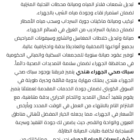
تبديل شمعات فلاتر المياه وصيانة محطات التحلية المنزلية
لضمان استمرار نقاء وجودة مياه الشرب بالجهراء.
تركيب وصيانة ماكينات جورة السرداب وسحب مياه الأمطار
لضمان حماية السراديب من الغرق في قسائم الجهراء.
صيانة وتبديل خلاطات المغاسل والشاور وسيفونات المراحيض
بجميع أنواعها (المخفية والعادية) بدقة واحترافية عالية.
توفير عقود صيانة سنوية للمجمعات السكنية والمباني الحكومية
في محافظة الجهراء لضمان سلامة التمديدات الصحية دائماً.
سباك صحي الجهراء هندي
يتميز فريقنا بوجود سباك صحي
الجهراء هندي يمتلك مهارة يدوية فائقة وخبرة طويلة في
السوق الكويتي لضمان جودة الخدمات المقدمة لعملائنا بتميز.
يقوم بتنفيذ أعمال التمديد واللحام الحراري بدقة متناهية، مع
الالتزام التام بالانتهاء من العمل في الوقت المحدد وبأرخص
الأسعار في الجهراء، مما يجعله الخيار المفضل لأهالي مناطق
العيون والواحة والقصر، حيث يضمن لك جودة التنفيذ وسرعة
الاستجابة لكافة طلبات الصيانة الطارئة.
كشف تسربات المياه الجهراء
نحن نحمي ممتلكاتك من