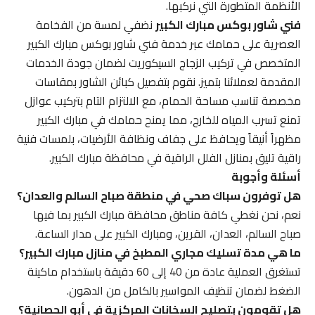
الأنظمة المتطورة التي نركبها.
فني شاور بوكس مبارك الكبير
نضفي لمسة من الفخامة
العصرية على حمامك عبر خدمة فني شاور بوكس مبارك الكبير
المتخصص في تركيب الزجاج السيكوريت لضمان جودة الخدمات
المقدمة لعملائنا بتميز. نقوم بتفصيل كبائن الشاور بمقاسات
مخصصة تناسب مساحة الحمام، مع الالتزام التام بتركيب عوازل
تمنع تسرب المياه للخارج، مما يمنح حمامك في مبارك الكبير
مظهراً أنيقاً ويحافظ على جفاف ونظافة الأرضيات، بلمسات فنية
راقية تليق بمنازل الفلل الراقية في محافظة مبارك الكبير.
أسئلة وأجوبة
هل توفرون سباك صحي في منطقة صباح السالم والعدان؟
نعم، نحن نغطي كافة مناطق محافظة مبارك الكبير بما فيها
صباح السالم، العدان، القرين، ومبارك الكبير على مدار الساعة.
ما هي مدة تسليك مجاري المطبخ في منازل مبارك الكبير؟
تستغرق العملية عادة من 40 إلى 60 دقيقة باستخدام ماكينة
الضغط لضمان تنظيف المواسير بالكامل من الدهون.
هل تقومون بتصليح السخانات المركزية في أبو الحصانية؟