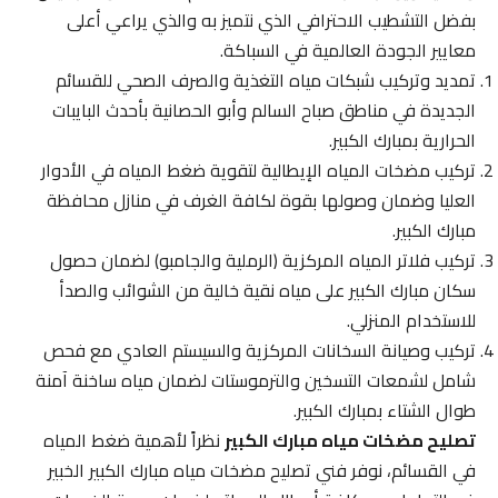
بفضل التشطيب الاحترافي الذي نتميز به والذي يراعي أعلى
معايير الجودة العالمية في السباكة.
تمديد وتركيب شبكات مياه التغذية والصرف الصحي للقسائم
الجديدة في مناطق صباح السالم وأبو الحصانية بأحدث البايبات
الحرارية بمبارك الكبير.
تركيب مضخات المياه الإيطالية لتقوية ضغط المياه في الأدوار
العليا وضمان وصولها بقوة لكافة الغرف في منازل محافظة
مبارك الكبير.
تركيب فلاتر المياه المركزية (الرملية والجامبو) لضمان حصول
سكان مبارك الكبير على مياه نقية خالية من الشوائب والصدأ
للاستخدام المنزلي.
تركيب وصيانة السخانات المركزية والسيستم العادي مع فحص
شامل لشمعات التسخين والترموستات لضمان مياه ساخنة آمنة
طوال الشتاء بمبارك الكبير.
تصليح مضخات مياه مبارك الكبير
نظراً لأهمية ضغط المياه
في القسائم، نوفر فني تصليح مضخات مياه مبارك الكبير الخبير