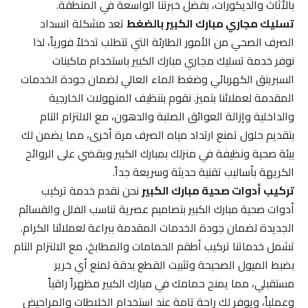
بالأثاث والديكورات، بفضل خبرتنا الواسعة في المنطقة.
تسليك مجاري مبارك الكبير بالضغط
تعد مشكلة انسداد
الصرف الصحي من الأمور الطارئة التي تتطلب تدخلاً فورياً، لذا
نوفر خدمة تسليك مجاري مبارك الكبير باستخدام ماكينات
السبرينق الكهربائي وضغط الماء العالي لضمان جودة الخدمات
المقدمة لعملائنا بتميز. نقوم بتنظيف المنهولات الخارجية
والداخلية وإزالة العوائق الصلبة والدهون، مع الالتزام التام
بتقديم حلول تمنع ارتداد مياه الصرف مرة أخرى، مما يضمن لك
بيئة صحية ونظيفة في منزلك بمبارك الكبير ويقضي على الروائح
الكريهة بأساليب تقنية حديثة وسريعة جداً.
تركيب أدوات صحية مبارك الكبير
نحن نقدم خدمة تركيب
أدوات صحية مبارك الكبير بتصاميم عصرية تناسب الفلل والقسائم
الجديدة لضمان جودة الخدمات المقدمة ببراعة لعملائنا الكرام.
تشمل خدماتنا تركيب أطقم الحمامات والمطابخ، مع الالتزام التام
بضبط الميول الصحيحة وتثبيت القطع بدقة لمنع أي خرير
مستقبلي، مما يمنح حمامك في مبارك الكبير مظهراً راقياً
وعملياً، ويوفر لك راحة تامة عند استخدام الخلاطات والمراحيض