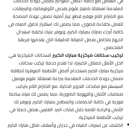
في التعامل مع كافة أعطال المواتير لضمان جودة الخدمات
المقدمة لعملائنا بامتياز. نقوم بفحص الأوتوماتيك والبيرنقات،
مع الالتزام التام بتوفير قطع غيار أصلية تضمن عودة المضخة
للعمل بكفاءة قصوى، مما يضمن لك استقرار تدفق المياه في
كافة أرجاء منزلك بمبارك الكبير، ويوفر عليك تكلفة استبدال
الجهاز بالكامل بفضل الصيانة الدقيقة التي يقدمها فريقنا
المتخصص.
تركيب سخانات مركزية مبارك الكبير
السخانات المركزية هي
الحل الأمثل للمنازل الكبيرة، لذا نقدم خدمة تركيب سخانات
مركزية مبارك الكبير باستخدام أفضل الأنظمة الموفرة للطاقة
لضمان جودة الخدمات المقدمة ببراعة لعملائنا. نقوم بتوصيل
السيستم مع مضخات التدوير الذكية، مع الالتزام التام بتركيب
صمامات الأمان والتهوية الضرورية، مما يضمن لك مياه ساخنة
فورية في كافة الحمامات والمطابخ بمبارك الكبير، ويوفر لك
الأمان والراحة التامة خلال فترات البرد القارس بفضل خبرتنا في
تركيب الأنظمة المركزية.
الكشف عن تسربات المياه في جدران وأسقف منازل مبارك الكبير