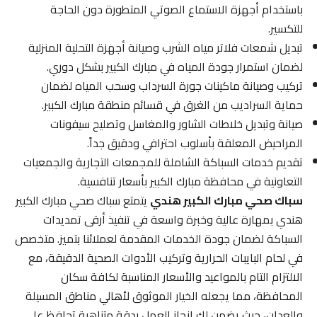
باستخدام أجهزة الاستماع الصوتي المتطورة دون الحاجة
للتكسير.
تبديل شمعات فلاتر مياه الشرب وصيانة أجهزة التحلية المنزلية
لضمان استمرار جودة المياه في مبارك الكبير بشكل دوري.
تركيب وصيانة ماكينات جورة السرداب وسحب المياه لضمان
حماية السراديب من الغرق في قسائم منطقة مبارك الكبير.
صيانة وتبديل خلاطات الشاور والمغاسل وتصليح سيفونات
المراحيض المعلقة بأسلوب احترافي ودقيق جداً.
تقديم خدمات السباكة الشاملة للمجمعات التجارية والجمعيات
التعاونية في محافظة مبارك الكبير بأسعار تنافسية.
سباك صحي مبارك الكبير هندي
يتمتع سباك صحي مبارك الكبير
هندي بمهارة عالية وخبرة واسعة في تنفيذ أرقى تمديدات
السباكة لضمان جودة الخدمات المقدمة لعملائنا بتميز. متخصص
في لحام البايبات الحرارية وتركيب الأدوات الصحية الدقيقة، مع
الالتزام التام بالمواعيد والأسعار المناسبة لكافة سكان
المحافظة، مما يجعله الخيار الموثوق لأهالي مناطق المسيلة
والعدان، حيث يضمن لك إنجاز العمل بدقة متناهية تحافظ على