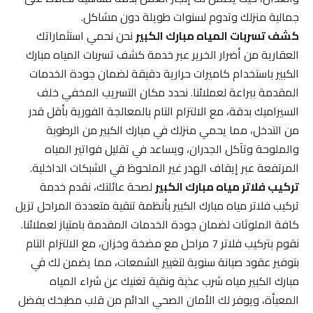
جمالية منزلك وتدوم لسنوات طويلة دون مشاكل.
كشف تسربات المياه مبارك الكبير
نحن نحمي استثماراتك
العقارية من أضرار الخرير عبر خدمة كشف تسربات المياه مبارك
الكبير باستخدام كاميرات حرارية دقيقة لضمان جودة الخدمات
المقدمة ببراعة لعملائنا. نحدد مكان التسريب المخفي خلف
السيراميك بدقة، مع الالتزام التام بالمعالجة الفورية بأقل قدر
من التدخل، مما يحمي منزلك في مبارك الكبير من الرطوبة
والملوحة وتآكل الجدران، ويساعد في تقليل فواتير المياه
المرتفعة عبر إيقاف الهدر غير الملحوظ في الشبكات الداخلية.
تركيب فلاتر مياه مبارك الكبير
لصحة عائلتك، نقدم خدمة
تركيب فلاتر مياه مبارك الكبير بأنظمة تنقية متعددة المراحل تزيل
كافة الملوثات لضمان جودة الخدمات المقدمة بامتياز لعملائنا.
نقوم بتركيب فلاتر 7 مراحل مع مضخة وخزان، مع الالتزام التام
بتوفير عقود صيانة سنوية لتغيير الشمعات، مما يضمن لك في
مبارك الكبير مياه شرب عذبة ونقية تغنيك عن شراء المياه
المعبأة، ويوفر لك الأمان الصحي الدائم من قلب مطبخك بفضل