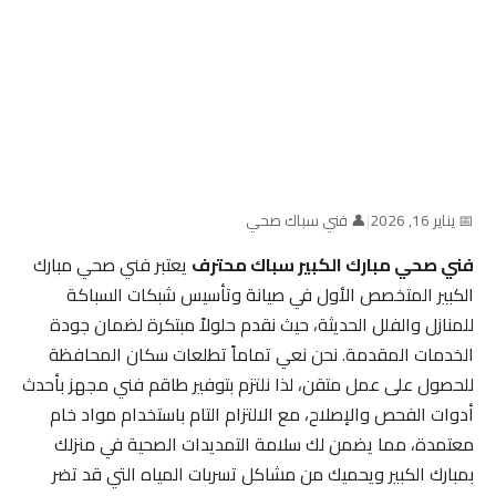
📅 يناير 16, 2026
|
👤 فني سباك صحي
فني صحي مبارك الكبير سباك محترف
يعتبر فني صحي مبارك
الكبير المتخصص الأول في صيانة وتأسيس شبكات السباكة
للمنازل والفلل الحديثة، حيث نقدم حلولاً مبتكرة لضمان جودة
الخدمات المقدمة. نحن نعي تماماً تطلعات سكان المحافظة
للحصول على عمل متقن، لذا نلتزم بتوفير طاقم فني مجهز بأحدث
أدوات الفحص والإصلاح، مع الالتزام التام باستخدام مواد خام
معتمدة، مما يضمن لك سلامة التمديدات الصحية في منزلك
بمبارك الكبير ويحميك من مشاكل تسربات المياه التي قد تضر