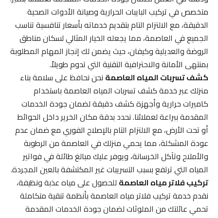
متخصص في تركيب البايبات الحرارية وصيانة الأدوات الصحية
الدقيقة، مع الالتزام التام بتقديم خدماته بأسعار تنافسية تناسب
الجميع في العاصمة، مما يجعله الخيار المثالي لسكان مناطق
الروضة والعديلية وكيفان، حيث يضمن لك إنجاز المهام المطلوبة
بمنتهى الأمانة والاحترافية التقنية التي تدوم طويلاً.
كشف تسربات المياه العاصمة
نحن نحافظ على سلامة بناء
منزلك عبر خدمة كشف تسربات المياه العاصمة باستخدام
كاميرات حرارية وأجهزة كشف دقيقة لضمان جودة الخدمات
المقدمة ببراعة لعملائنا. نحدد بدقة مكان الخرير داخل الحوائط
أو تحت الأرض، مع الالتزام التام بالإصلاح الفوري مع ضمان عدم
عودة المشكلة، مما يحمي منزلك في العاصمة من الرطوبة
والأملاح وتآكل الخرسانة، ويوفر عليك مبالغ طائلة في فواتير
المياه التي ترتفع بسبب التسريبات غير المكتشفة بالعين المجردة.
تركيب فلاتر مياه العاصمة
للحصول على مياه عذبة ونظيفة،
نقدم خدمة تركيب فلاتر مياه العاصمة بأنظمة تنقية متكاملة
تحمي عائلتك من الملوثات لضمان جودة الخدمات المقدمة