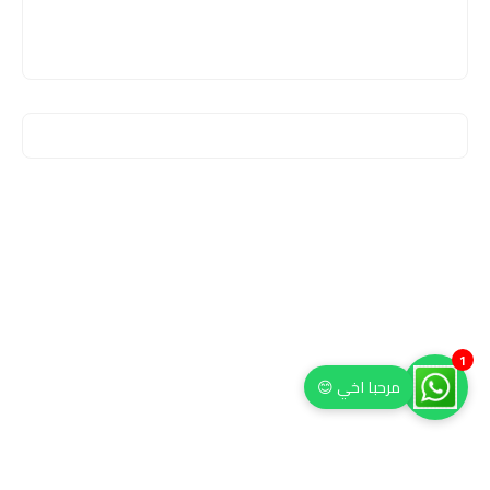
1
مرحبا اخي 😊