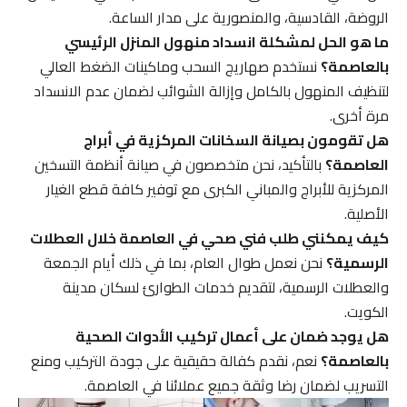
الروضة، القادسية، والمنصورية على مدار الساعة.
ما هو الحل لمشكلة انسداد منهول المنزل الرئيسي
بالعاصمة؟
نستخدم صهاريج السحب وماكينات الضغط العالي
لتنظيف المنهول بالكامل وإزالة الشوائب لضمان عدم الانسداد
مرة أخرى.
هل تقومون بصيانة السخانات المركزية في أبراج
العاصمة؟
بالتأكيد، نحن متخصصون في صيانة أنظمة التسخين
المركزية للأبراج والمباني الكبرى مع توفير كافة قطع الغيار
الأصلية.
كيف يمكنني طلب فني صحي في العاصمة خلال العطلات
الرسمية؟
نحن نعمل طوال العام، بما في ذلك أيام الجمعة
والعطلات الرسمية، لتقديم خدمات الطوارئ لسكان مدينة
الكويت.
هل يوجد ضمان على أعمال تركيب الأدوات الصحية
بالعاصمة؟
نعم، نقدم كفالة حقيقية على جودة التركيب ومنع
التسريب لضمان رضا وثقة جميع عملائنا في العاصمة.