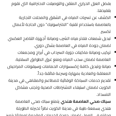
بفضل العزل الحراري المتقن والتوصيلات الاحترافية التي نقوم
بتنفيذها.
الكشف عن تسربات المياه في الشقق والمحلات التجارية
بالعاصمة باستخدام تقنية “الالتراسونيك” دون الحاجة لأعمال
تكسير.
تبديل شمعات فلاتر مياه الشرب وصيانة أجهزة التناضح العكسي
لضمان جودة المياه في العاصمة بشكل دوري.
تركيب وصيانة ماكينات جورة السرداب في أبراج ومجمعات
العاصمة لضمان سحب المياه ومنع غرق الطوابق السفلية.
صيانة وتبديل كافة إكسسوارات الحمامات وسيفونات المراحيض
المعلقة والعادية بمهارة وسرعة فائقة جداً.
تقديم خدمات السباكة الوقائية للمطاعم والمقاهي في مدينة
الكويت لضمان استيفاء الاشتراطات الصحية وتجنب مشاكل
الانسداد.
سباك صحي العاصمة هندي
يتمتع سباك صحي العاصمة
هندي بسمعة طيبة في مدينة الكويت نظراً لخبرته الطويلة
ودقته في العمل لضمان جودة الخدمات المقدمة لعملائنا بتميز.