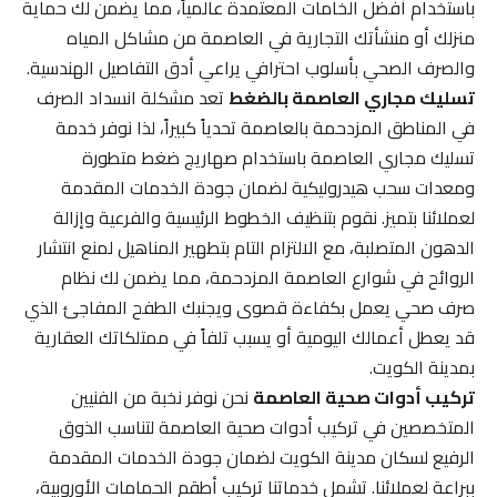
باستخدام أفضل الخامات المعتمدة عالمياً، مما يضمن لك حماية
منزلك أو منشأتك التجارية في العاصمة من مشاكل المياه
والصرف الصحي بأسلوب احترافي يراعي أدق التفاصيل الهندسية.
تسليك مجاري العاصمة بالضغط
تعد مشكلة انسداد الصرف
في المناطق المزدحمة بالعاصمة تحدياً كبيراً، لذا نوفر خدمة
تسليك مجاري العاصمة باستخدام صهاريج ضغط متطورة
ومعدات سحب هيدروليكية لضمان جودة الخدمات المقدمة
لعملائنا بتميز. نقوم بتنظيف الخطوط الرئيسية والفرعية وإزالة
الدهون المتصلبة، مع الالتزام التام بتطهير المناهيل لمنع انتشار
الروائح في شوارع العاصمة المزدحمة، مما يضمن لك نظام
صرف صحي يعمل بكفاءة قصوى ويجنبك الطفح المفاجئ الذي
قد يعطل أعمالك اليومية أو يسبب تلفاً في ممتلكاتك العقارية
بمدينة الكويت.
تركيب أدوات صحية العاصمة
نحن نوفر نخبة من الفنيين
المتخصصين في تركيب أدوات صحية العاصمة لتناسب الذوق
الرفيع لسكان مدينة الكويت لضمان جودة الخدمات المقدمة
ببراعة لعملائنا. تشمل خدماتنا تركيب أطقم الحمامات الأوروبية،