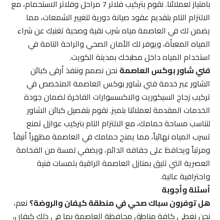
بامتياز لعملائنا. نقوم بتركيب فلاتر 7 مراحل وفلاتر الاستحمام، مع
الالتزام التام بتقديم عقود صيانة دورية لتغيير الشمعات، مما
يضمن لك في العاصمة مياه شرب نقية وصحية تغنيك عن شراء
المياه المعبأة، ويوفر لك الأمان الصحي والراحة التامة في
استخدام المياه داخل مطبخك بمدينة الكويت.
فني شاور بوكس العاصمة
نحن نصمم وننفذ أرقى كبائن
الشاور عبر خدمة فني شاور بوكس العاصمة المتخصص في
تركيب زجاج السيكوريت والاكسسوارات الفاخرة لضمان جودة
الخدمات المقدمة لعملائنا بتميز. نقوم بتفصيل كبائن الشاور
لتناسب مساحة حمامك، مع الالتزام التام بتركيب عوازل تمنع
تسرب المياه نهائياً، مما يمنح حمامك في العاصمة مظهراً أنيقاً
ومرتباً ويحافظ على جفافه الدائم، ويضفي لمسة من الفخامة
العصرية التي تليق بمنازل العاصمة الراقية بلمسات فنية
واحترافية عالية.
أسئلة وأجوبة
هل توفرون سباك صحي في منطقة كيفان والروضة؟
نعم،
نحن نغطي كافة مناطق محافظة العاصمة بما في ذلك كيفان،