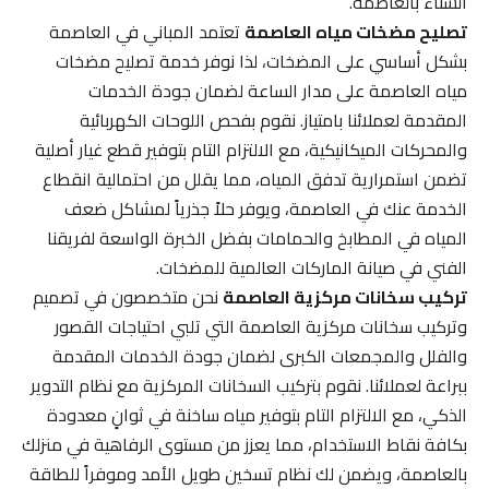
الشتاء بالعاصمة.
تصليح مضخات مياه العاصمة
تعتمد المباني في العاصمة
بشكل أساسي على المضخات، لذا نوفر خدمة تصليح مضخات
مياه العاصمة على مدار الساعة لضمان جودة الخدمات
المقدمة لعملائنا بامتياز. نقوم بفحص اللوحات الكهربائية
والمحركات الميكانيكية، مع الالتزام التام بتوفير قطع غيار أصلية
تضمن استمرارية تدفق المياه، مما يقلل من احتمالية انقطاع
الخدمة عنك في العاصمة، ويوفر حلاً جذرياً لمشاكل ضعف
المياه في المطابخ والحمامات بفضل الخبرة الواسعة لفريقنا
الفني في صيانة الماركات العالمية للمضخات.
تركيب سخانات مركزية العاصمة
نحن متخصصون في تصميم
وتركيب سخانات مركزية العاصمة التي تلبي احتياجات القصور
والفلل والمجمعات الكبرى لضمان جودة الخدمات المقدمة
ببراعة لعملائنا. نقوم بتركيب السخانات المركزية مع نظام التدوير
الذكي، مع الالتزام التام بتوفير مياه ساخنة في ثوانٍ معدودة
بكافة نقاط الاستخدام، مما يعزز من مستوى الرفاهية في منزلك
بالعاصمة، ويضمن لك نظام تسخين طويل الأمد وموفراً للطاقة