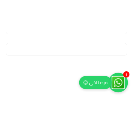
1
مرحبا اخي 😊