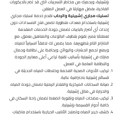
بإشبيلية، ويحميك من مخاطر التسريبات التي قد تضر بالديكورات
الفاخرة، بفضل مهارتنا في العمل المتقن.
تسليك مجاري إشبيلية والرحاب
نقدم خدمة تسليك مجاري
إشبيلية باستخدام معدات متطورة تضمن فتح الانسدادات دون
إحداث أي أضرار بالبايبات لضمان جودة الخدمات المقدمة
لعملائنا بتميز. نقوم بتنظيف البالوعات والمناهيل بعمق، مع
الالتزام التام بتطهيرها، مما يضمن لك تدفقاً انسيابياً للمياه
ويمنع تجمع الحشرات والروائح، ويحافظ على نظافة وجمال
منزلك في إشبيلية بأساليب تقنية تراعي أعلى معايير الجودة
والنظافة العامة في العمل.
تركيب الأدوات الصحية الفخمة وخلاطات المياه الحديثة في
قسائم إشبيلية باحترافية عالية.
صيانة السخانات المركزية والفلاتر الرملية لضمان جودة المياه
والحرارة في منازل إشبيلية.
تركيب مضخات المياه وتقوية الضغط لضمان راحة السكان في
كافة أدوار القسيمة بإشبيلية.
كشف خرير المياه وتصليح الأنابيب الحرارية باستخدام ماكينات