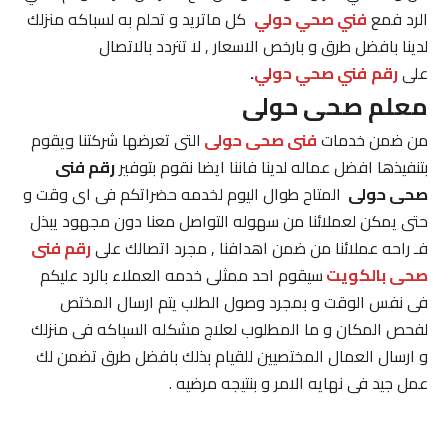
الرد فمع
فني صحي حولي
كل ماتريد و تحلم به لسباكه منزلك
لدينا بافضل طرق و بارخص الاسعار , لا تتردد بالاتصال
على
رقم
فني صحي حولي
.
معلم صحى حولى
من ضمن خدمات
فنى صحى حولى
التى تعرضها شركتنا ويقوم
بتنفيذها افضل عماله لدينا فاننا ايضا نقوم بتوفير
رقم فنى
صحى حولى
المتاح طوال اليوم لخدمه حضراتكم فى اى وقت و
حتى يمكن لعملائنا من سهوله التواصل معنا دون مجهود يبذل
فـ راحه عملائنا من ضمن اهدافنا , مجرد اتصالك على
رقم فنى
صحى بالكويت
سيقوم احد ممثلى خدمه العملاء بالرد عليكم
فى نفس الوقت و بمجرد وصول الطلب يتم ارسال المختص
لفحص المكان و ما المطلوب لعلاج مشكله السباكه فى منزلك
و ارسال العمال المختصيين للقيام بذلك بافضل طرق تضمن لك
عمل جيد فى نهايه الامر و بنتيجه مرضيه .