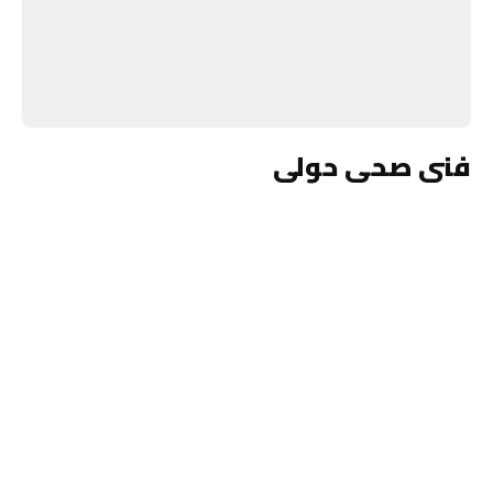
فنى صحى حولى