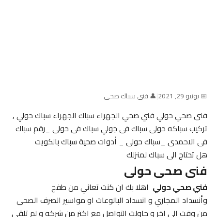
📅 يونيو 29, 2021
|
👤 فني سباك صحي
فنى صحي حولي فني صحي الجهراء سباك الجهراء سباك حولي ,
تركيب سباكه حولى سباك فى جولي سباك فى حولى _رقم سباك
فى الاحمدى _سباك حولى _ أدوات صحية سباك بالكويت
هل تحتاج الى سباك لمنزلك
فنى صحى حولى
فني صحي حولي
اهلا بك ان كنت تعاني من طفح
وأنسداد المجاري و انسداد البالوعات او مواسير الصرف الصحى
من وقت الي اخر و حاولت التواصل مع اكتر من شركه و لم تلقي