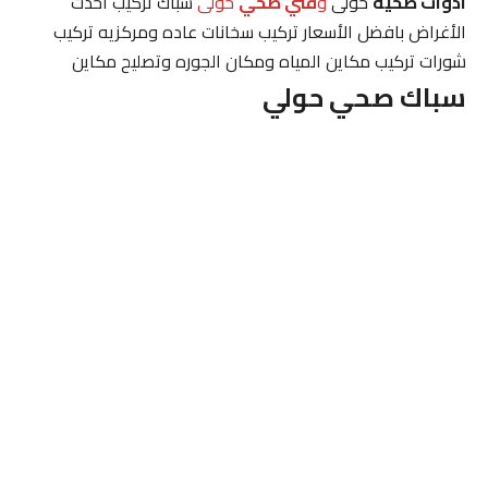
ادوات صحية
حولى
و
فني صحي
حولى
سباك تركيب احدث
الأغراض بافضل الأسعار تركيب سخانات عاده ومركزيه تركيب
شورات تركيب مكاين المياه ومكان الجوره وتصليح مكاين
سباك صحي حولي