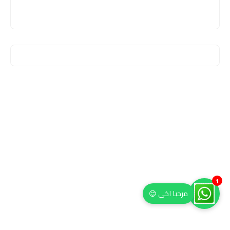
1
مرحبا اخي 😊