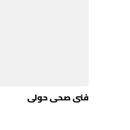
فنى صحى حولى