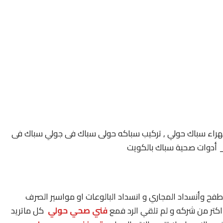
اء سباك حولي , تركيب سباكه حولى سباك فى جولي سباك فى
أدوات صحية سباك بالكويت
فح وأنسداد المجاري و انسداد البالوعات او مواسير الصرف
كتر من شركه و لم تلقي الرد فمع
فني صحي حولي
كل ماتريد