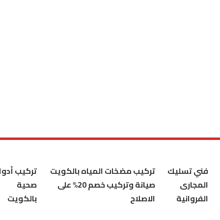
فني تسليك
تركيب مضخات المياه بالكويت
تركيب أدوا
المجارى
صيانة وتركيب خصم 20% على
صحية
الفروانية
الاصلاح
بالكويت