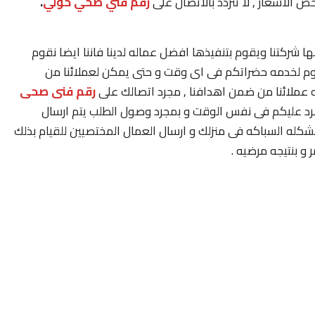
ص الاسعار , لا تتردد بالاتصال على
رقم
فني صحي حولي
.
ا شركتنا ويقوم بتنفيذها افضل عماله لدينا فاننا ايضا نقوم
يوم لخدمه حضراتكم فى اى وقت و حتى يمكن لعملائنا من
 عملائنا من ضمن اهدافنا , مجرد اتصالك على
رقم فنى صحى
رد عليكم فى نفس الوقت و بمجرد وصول الطلب يتم ارسال
له السباكه فى منزلك و ارسال العمال المختصيين للقيام بذلك
 بنتيجه مرضيه .