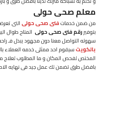
و تحلم به لسباكه منزلك لدينا بافضل طرق و بارخ
معلم صحى حولى
من ضمن خدمات
فنى صحى حولى
التى تعرضه
بتوفير
رقم فنى صحى حولى
المتاح طوال ال
سهوله التواصل معنا دون مجهود يبذل فـ راحه
بالكويت
سيقوم احد ممثلى خدمه العملاء بال
المختص لفحص المكان و ما المطلوب لعلاج مشك
بافضل طرق تضمن لك عمل جيد فى نهايه الامر و