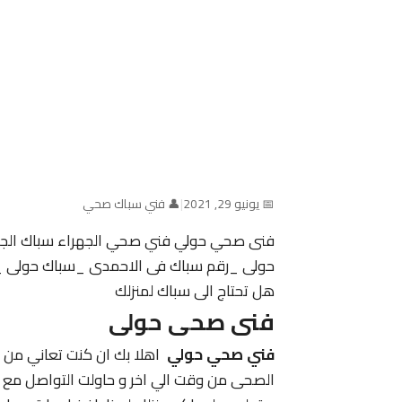
📅 يونيو 29, 2021
|
👤 فني سباك صحي
فنى صحي حولي فني صحي الجهراء سباك الجهر
حولى _رقم سباك فى الاحمدى _سباك حولى _ 
هل تحتاج الى سباك لمنزلك
فنى صحى حولى
فني صحي حولي
اهلا بك ان كنت تعاني من ط
الصحى من وقت الي اخر و حاولت التواصل مع ا