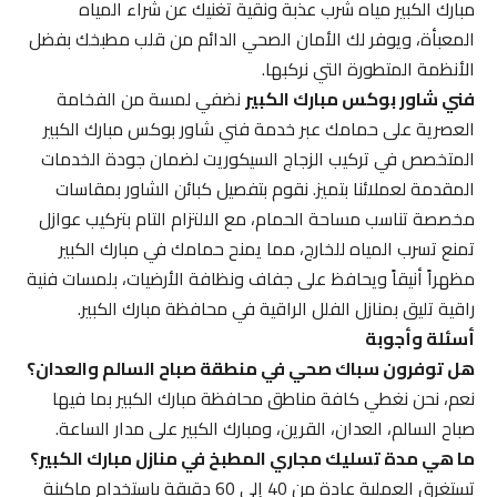
مبارك الكبير مياه شرب عذبة ونقية تغنيك عن شراء المياه
المعبأة، ويوفر لك الأمان الصحي الدائم من قلب مطبخك بفضل
الأنظمة المتطورة التي نركبها.
فني شاور بوكس مبارك الكبير
نضفي لمسة من الفخامة
العصرية على حمامك عبر خدمة فني شاور بوكس مبارك الكبير
المتخصص في تركيب الزجاج السيكوريت لضمان جودة الخدمات
المقدمة لعملائنا بتميز. نقوم بتفصيل كبائن الشاور بمقاسات
مخصصة تناسب مساحة الحمام، مع الالتزام التام بتركيب عوازل
تمنع تسرب المياه للخارج، مما يمنح حمامك في مبارك الكبير
مظهراً أنيقاً ويحافظ على جفاف ونظافة الأرضيات، بلمسات فنية
راقية تليق بمنازل الفلل الراقية في محافظة مبارك الكبير.
أسئلة وأجوبة
هل توفرون سباك صحي في منطقة صباح السالم والعدان؟
نعم، نحن نغطي كافة مناطق محافظة مبارك الكبير بما فيها
صباح السالم، العدان، القرين، ومبارك الكبير على مدار الساعة.
ما هي مدة تسليك مجاري المطبخ في منازل مبارك الكبير؟
تستغرق العملية عادة من 40 إلى 60 دقيقة باستخدام ماكينة