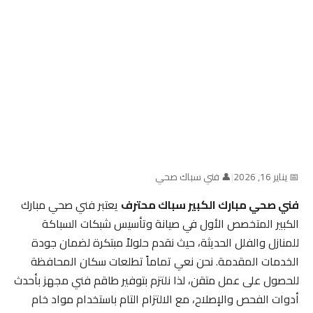
📅 يناير 16, 2026
|
👤 فني سباك صحي
فني صحي مبارك الكبير سباك محترف
يعتبر فني صحي مبارك
الكبير المتخصص الأول في صيانة وتأسيس شبكات السباكة
للمنازل والفلل الحديثة، حيث نقدم حلولاً مبتكرة لضمان جودة
الخدمات المقدمة. نحن نعي تماماً تطلعات سكان المحافظة
للحصول على عمل متقن، لذا نلتزم بتوفير طاقم فني مجهز بأحدث
أدوات الفحص والإصلاح، مع الالتزام التام باستخدام مواد خام