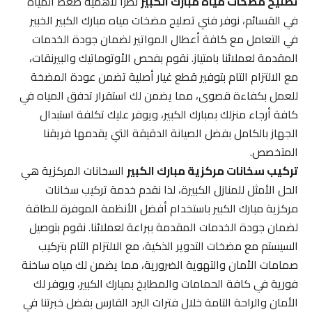
تصليح مضخات مياه مبارك الكبير
نظراً لأهمية ضغط المياه
في القسائم، نوفر فني تصليح مضخات مياه مبارك الكبير الخبير
في التعامل مع كافة أعطال المواتير لضمان جودة الخدمات
المقدمة لعملائنا بامتياز. نقوم بفحص الأوتوماتيك والبيرنقات،
مع الالتزام التام بتوفير قطع غيار أصلية تضمن عودة المضخة
للعمل بكفاءة قصوى، مما يضمن لك استقرار تدفق المياه في
كافة أرجاء منزلك بمبارك الكبير، ويوفر عليك تكلفة استبدال
الجهاز بالكامل بفضل الصيانة الدقيقة التي يقدمها فريقنا
المتخصص.
تركيب سخانات مركزية مبارك الكبير
السخانات المركزية هي
الحل الأمثل للمنازل الكبيرة، لذا نقدم خدمة تركيب سخانات
مركزية مبارك الكبير باستخدام أفضل الأنظمة الموفرة للطاقة
لضمان جودة الخدمات المقدمة ببراعة لعملائنا. نقوم بتوصيل
السيستم مع مضخات التدوير الذكية، مع الالتزام التام بتركيب
صمامات الأمان والتهوية الضرورية، مما يضمن لك مياه ساخنة
فورية في كافة الحمامات والمطابخ بمبارك الكبير، ويوفر لك
الأمان والراحة التامة خلال فترات البرد القارس بفضل خبرتنا في