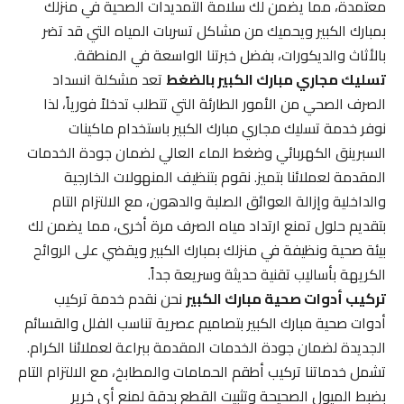
معتمدة، مما يضمن لك سلامة التمديدات الصحية في منزلك
بمبارك الكبير ويحميك من مشاكل تسربات المياه التي قد تضر
بالأثاث والديكورات، بفضل خبرتنا الواسعة في المنطقة.
تسليك مجاري مبارك الكبير بالضغط
تعد مشكلة انسداد
الصرف الصحي من الأمور الطارئة التي تتطلب تدخلاً فورياً، لذا
نوفر خدمة تسليك مجاري مبارك الكبير باستخدام ماكينات
السبرينق الكهربائي وضغط الماء العالي لضمان جودة الخدمات
المقدمة لعملائنا بتميز. نقوم بتنظيف المنهولات الخارجية
والداخلية وإزالة العوائق الصلبة والدهون، مع الالتزام التام
بتقديم حلول تمنع ارتداد مياه الصرف مرة أخرى، مما يضمن لك
بيئة صحية ونظيفة في منزلك بمبارك الكبير ويقضي على الروائح
الكريهة بأساليب تقنية حديثة وسريعة جداً.
تركيب أدوات صحية مبارك الكبير
نحن نقدم خدمة تركيب
أدوات صحية مبارك الكبير بتصاميم عصرية تناسب الفلل والقسائم
الجديدة لضمان جودة الخدمات المقدمة ببراعة لعملائنا الكرام.
تشمل خدماتنا تركيب أطقم الحمامات والمطابخ، مع الالتزام التام
بضبط الميول الصحيحة وتثبيت القطع بدقة لمنع أي خرير