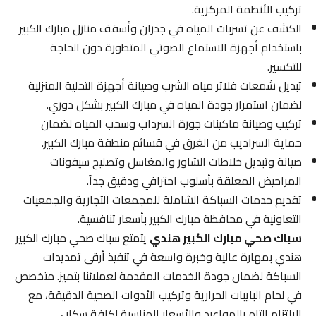
تركيب الأنظمة المركزية.
الكشف عن تسربات المياه في جدران وأسقف منازل مبارك الكبير
باستخدام أجهزة الاستماع الصوتي المتطورة دون الحاجة
للتكسير.
تبديل شمعات فلاتر مياه الشرب وصيانة أجهزة التحلية المنزلية
لضمان استمرار جودة المياه في مبارك الكبير بشكل دوري.
تركيب وصيانة ماكينات جورة السرداب وسحب المياه لضمان
حماية السراديب من الغرق في قسائم منطقة مبارك الكبير.
صيانة وتبديل خلاطات الشاور والمغاسل وتصليح سيفونات
المراحيض المعلقة بأسلوب احترافي ودقيق جداً.
تقديم خدمات السباكة الشاملة للمجمعات التجارية والجمعيات
التعاونية في محافظة مبارك الكبير بأسعار تنافسية.
سباك صحي مبارك الكبير هندي
يتمتع سباك صحي مبارك الكبير
هندي بمهارة عالية وخبرة واسعة في تنفيذ أرقى تمديدات
السباكة لضمان جودة الخدمات المقدمة لعملائنا بتميز. متخصص
في لحام البايبات الحرارية وتركيب الأدوات الصحية الدقيقة، مع
الالتزام التام بالمواعيد والأسعار المناسبة لكافة سكان