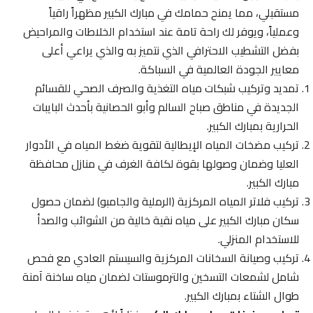
مستقبلي، مما يمنح حمامك في مبارك الكبير مظهراً راقياً
وعملياً، ويوفر لك راحة تامة عند استخدام الخلاطات والمراحيض
بفضل التشطيب الاحترافي الذي نتميز به والذي يراعي أعلى
معايير الجودة العالمية في السباكة.
تمديد وتركيب شبكات مياه التغذية والصرف الصحي للقسائم
الجديدة في مناطق صباح السالم وأبو الحصانية بأحدث البايبات
الحرارية بمبارك الكبير.
تركيب مضخات المياه الإيطالية لتقوية ضغط المياه في الأدوار
العليا وضمان وصولها بقوة لكافة الغرف في منازل محافظة
مبارك الكبير.
تركيب فلاتر المياه المركزية (الرملية والجامبو) لضمان حصول
سكان مبارك الكبير على مياه نقية خالية من الشوائب والصدأ
للاستخدام المنزلي.
تركيب وصيانة السخانات المركزية والسيستم العادي مع فحص
شامل لشمعات التسخين والترموستات لضمان مياه ساخنة آمنة
طوال الشتاء بمبارك الكبير.