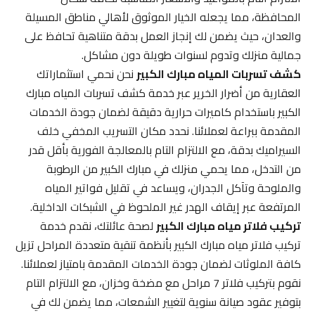
المحافظة، مما يجعله الخيار الموثوق لأهالي مناطق المسيلة
والعدان، حيث يضمن لك إنجاز العمل بدقة متناهية تحافظ على
جمالية منزلك وتدوم لسنوات طويلة دون مشاكل.
كشف تسربات المياه مبارك الكبير
نحن نحمي استثماراتك
العقارية من أضرار الخرير عبر خدمة كشف تسربات المياه مبارك
الكبير باستخدام كاميرات حرارية دقيقة لضمان جودة الخدمات
المقدمة ببراعة لعملائنا. نحدد مكان التسريب المخفي خلف
السيراميك بدقة، مع الالتزام التام بالمعالجة الفورية بأقل قدر
من التدخل، مما يحمي منزلك في مبارك الكبير من الرطوبة
والملوحة وتآكل الجدران، ويساعد في تقليل فواتير المياه
المرتفعة عبر إيقاف الهدر غير الملحوظ في الشبكات الداخلية.
تركيب فلاتر مياه مبارك الكبير
لصحة عائلتك، نقدم خدمة
تركيب فلاتر مياه مبارك الكبير بأنظمة تنقية متعددة المراحل تزيل
كافة الملوثات لضمان جودة الخدمات المقدمة بامتياز لعملائنا.
نقوم بتركيب فلاتر 7 مراحل مع مضخة وخزان، مع الالتزام التام
بتوفير عقود صيانة سنوية لتغيير الشمعات، مما يضمن لك في