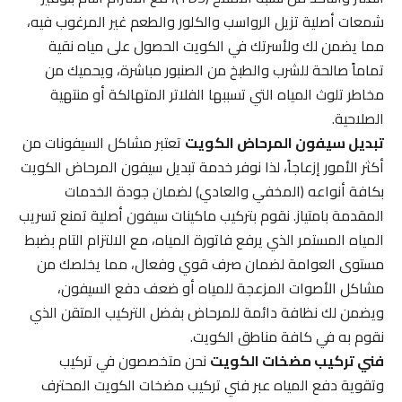
شمعات أصلية تزيل الرواسب والكلور والطعم غير المرغوب فيه،
مما يضمن لك ولأسرتك في الكويت الحصول على مياه نقية
تماماً صالحة للشرب والطبخ من الصنبور مباشرة، ويحميك من
مخاطر تلوث المياه التي تسببها الفلاتر المتهالكة أو منتهية
الصلاحية.
تبديل سيفون المرحاض الكويت
تعتبر مشاكل السيفونات من
أكثر الأمور إزعاجاً، لذا نوفر خدمة تبديل سيفون المرحاض الكويت
بكافة أنواعه (المخفي والعادي) لضمان جودة الخدمات
المقدمة بامتياز. نقوم بتركيب ماكينات سيفون أصلية تمنع تسريب
المياه المستمر الذي يرفع فاتورة المياه، مع الالتزام التام بضبط
مستوى العوامة لضمان صرف قوي وفعال، مما يخلصك من
مشاكل الأصوات المزعجة للمياه أو ضعف دفع السيفون،
ويضمن لك نظافة دائمة للمرحاض بفضل التركيب المتقن الذي
نقوم به في كافة مناطق الكويت.
فني تركيب مضخات الكويت
نحن متخصصون في تركيب
وتقوية دفع المياه عبر فني تركيب مضخات الكويت المحترف