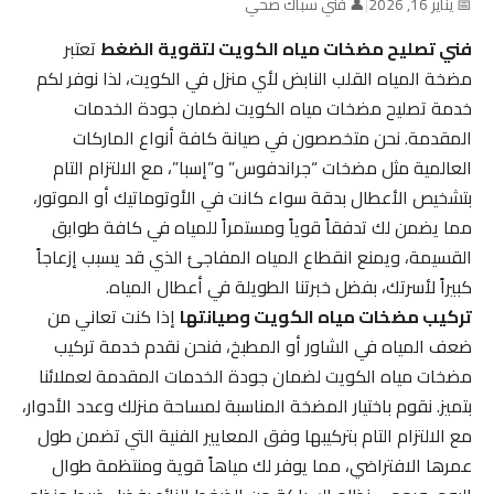
📅 يناير 16, 2026
|
👤 فني سباك صحي
فني تصليح مضخات مياه الكويت لتقوية الضغط
تعتبر
مضخة المياه القلب النابض لأي منزل في الكويت، لذا نوفر لكم
خدمة تصليح مضخات مياه الكويت لضمان جودة الخدمات
المقدمة. نحن متخصصون في صيانة كافة أنواع الماركات
العالمية مثل مضخات “جراندفوس” و”إسبا”، مع الالتزام التام
بتشخيص الأعطال بدقة سواء كانت في الأوتوماتيك أو الموتور،
مما يضمن لك تدفقاً قوياً ومستمراً للمياه في كافة طوابق
القسيمة، ويمنع انقطاع المياه المفاجئ الذي قد يسبب إزعاجاً
كبيراً لأسرتك، بفضل خبرتنا الطويلة في أعطال المياه.
تركيب مضخات مياه الكويت وصيانتها
إذا كنت تعاني من
ضعف المياه في الشاور أو المطبخ، فنحن نقدم خدمة تركيب
مضخات مياه الكويت لضمان جودة الخدمات المقدمة لعملائنا
بتميز. نقوم باختيار المضخة المناسبة لمساحة منزلك وعدد الأدوار،
مع الالتزام التام بتركيبها وفق المعايير الفنية التي تضمن طول
عمرها الافتراضي، مما يوفر لك مياهاً قوية ومنتظمة طوال