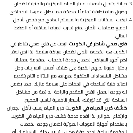
صيانة وتبديل شمعات فلاتر المياه المركزية والمنزلية لضمان
وصول مياه نظيفة تماماً للمضخة مما يطيل عمرها الافتراضي.
تركيب السخانات المركزية والسيستم العادي مع فحص شامل
لجميع صمامات الأمان لمنع تسرب المياه الساخنة أو الضغط
العالي.
فني صحي شاطر في الكويت
البحث عن فني صحي شاطر في
الكويت هو الخطوة الأولى لضمان سباكة سليمة، لذا نحن نوفر
لكم أمهر السباكين لضمان جودة الخدمات المقدمة لعملائنا
بامتياز. فنيونا لديهم القدرة على كشف أصعب التسريبات وحل
مشاكل الانسدادات المتكررة بمهارة، مع الالتزام التام بتقديم
نصائح فنية تساعدك في الحفاظ على سلامة منزلك، مما يضمن
لك جودة العمل الفني المقدم والراحة الدائمة من مشاكل
السباكة التي قد تؤرقك، بأسعار تنافسية تناسب الجميع.
كشف خرير المياه في الكويت
خرير المياه يسبب تآكل الجدران
وارتفاع الفواتير، لذا نقدم خدمة كشف خرير المياه في الكويت
باستخدام أجهزة الموجات الصوتية لضمان جودة الخدمات
المقدمة ببراعة. نحدد بدقة مكان التسريب خلف السيراميك أو