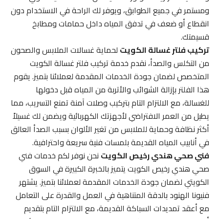
ومستمر في جميع الطوابق، ويوفر لك الراحة في الاستخدام دون
انقطاع أو ضعف في تدفق المياه داخل حمامات ومطابخ
قسيمتك.
تركيب فلتر غسالة الكويت
لحماية غسالات الملابس والصحون
من التكلس والصدأ، نقدم خدمة تركيب فلتر غسالة الكويت
المتخصص لضمان جودة الخدمات المقدمة لعملائنا بتميز. يقوم
هذا الفلتر بإزالة الشوائب والأتربة من المياه قبل دخولها
للغسالة، مع الالتزام التام بتركيب وصلات آمنة تمنع التسريب، مما
يطيل من العمر الافتراضي لأجهزتك الكهربائية ويضمن لك غسيلاً
أكثر نظافة وحماية للملابس من تغير الألوان بسبب الصدأ العالق
في أنابيب المياه القديمة بلمسات فنية سريعة واحترافية.
فني صحي هندي رخيص الكويت
نحن نوفر لكم خدمات فني
صحي هندي رخيص الكويت يتميز بالخبرة الكبيرة في السوق
الكويتي لضمان جودة الخدمات المقدمة لعملائنا بتميز. يشتهر
فنيونا الهنود بالدقة المتناهية في العمل والقدرة على التعامل
مع أعقد تمديدات السباكة القديمة، مع الالتزام التام بتقديم