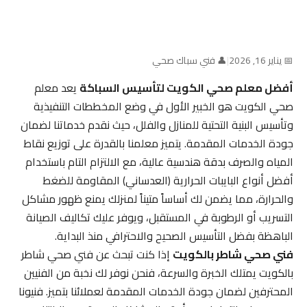
📅 يناير 16, 2026
|
👤 فني سباك صحي
أفضل معلم صحي الكويت لتأسيس السباكة
يعد معلم
صحي الكويت هو الخبير الأول في وضع المخططات التنفيذية
وتأسيس البنية التحتية للمنازل والفلل، حيث نقدم خدماتنا لضمان
جودة الخدمات المقدمة. يتميز معلمنا بالقدرة على توزيع نقاط
المياه والصرف بدقة هندسية عالية، مع الالتزام التام باستخدام
أفضل أنواع البايبات الحرارية (العدساني) المقاومة للضغط
والحرارة، مما يضمن لك أساساً متيناً لمنزلك يمنع ظهور مشاكل
التسريب أو الرطوبة في المستقبل، ويوفر عليك تكاليف الصيانة
الباهظة بفضل التأسيس الصحيح والاحترافي منذ البداية.
فني صحي شاطر بالكويت
إذا كنت تبحث عن فني صحي شاطر
بالكويت يمتلك الخبرة والسرعة، فنحن نوفر لك نخبة من الفنيين
المحترفين لضمان جودة الخدمات المقدمة لعملائنا بتميز. فنيونا