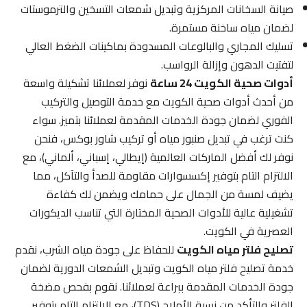
صيانة السخانات المركزية وتبديل شمعات التسخين والترموستات
لضمان مياه ساخنة مستمرة.
تسليك المجاري والبالوعات المسدودة بماكينات الضغط العالي
لتفتيت الدهون وإزالة الرواسب.
أدوات صحية الكويت 24 ساعة
نوفر لعملائنا تشكيلة واسعة
من أحدث أدوات صحية الكويت مع خدمة التوصيل والتركيب
الفوري لضمان جودة الخدمات المقدمة لعملائنا بتميز. سواء
كنت ترغب في تبديل صنبور مياه أو تركيب شاور بوكس، فنحن
نوفر لك أفضل الماركات العالمية (إيطالي، إسباني، ألماني)، مع
الالتزام التام بتوفير إكسسوارات مقاومة للصدأ والتآكل، مما
يضيف لمسة من الجمال على حمامك ويضمن لك كفاءة
تشغيلية عالية للأدوات الصحية المختارة التي تناسب الديكورات
العصرية في الكويت.
تصليح فلتر مياه الكويت
للحفاظ على جودة مياه الشرب، نقدم
خدمة تصليح فلتر مياه الكويت وتبديل الشمعات الدورية لضمان
جودة الخدمات المقدمة ببراعة لعملائنا. نقوم بفحص مضخة
الفلتر والتأكد من نسبة الأملاح (TDS)، مع الالتزام التام بتوفير