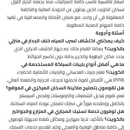
أسعار تنافسية تناسب كافة الميزانيات، مما يجعله الخيار الأول
لسكان الكويت الذين يبحثون عن الجودة العالية والتكلفة
المعقولة في آن واحد، مع ضمان الأمانة والمصداقية في تنفيذ
كافة المهام الصحية المطلوبة.
أسئلة وأجوبة
كيف يمكنني اكتشاف تسرب المياه خلف الجدار في منزلي
بالكويت؟
يمكننا القيام بذلك عبر جهاز الكشف الحراري الذي
يحدد مكان الرطوبة والخرير بدقة دون تكسير الحوائط.
ما هي أفضل أنواع بايبات السباكة المستخدمة في
الكويت؟
تعتبر بايبات العدساني والبايبات الألمانية الخضراء
(PPR) هي الأفضل لقوة تحملها لدرجات الحرارة والضغط العالي.
هل تقومون بتصليح ماكينة السخان المركزي في الموقع؟
نعم، نقوم بتبديل الشمعات والترموستات وفحص السيستم
بالكامل وإصلاحه فوراً في منزلك لضمان عودة المياه الساخنة.
هل توفرون خدمة تسليك المجاري في المزارع والجواخير
بالكويت؟
بالتأكيد، لدينا صهاريج ومكائن ضغط مجهزة للوصول
إلى كافة مناطق الوفرة والعبدلي وكبد لتقديم خدمات التسليك.