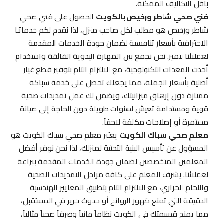
بأقل التكاليف الممكنة.
فني صحي شاطر ورخيص بالكويت
الحصول على فني صحي
شاطر ورخيص هو مطلب لكل صاحب منزل، لذا نقدم لكم خدماتنا
الاحترافية بأسعار تنافسية لضمان جودة الخدمات المقدمة
لعملائنا بتميز. نحن نجمع بين المهارة اليدوية الفائقة واستخدام
أحدث المعدات التكنولوجية، مع الالتزام التام بتوفير قطع غيار
أصلية بأسعار الجملة، مما يجعلك تحصل على خدمة سباكة
ممتازة دون إرهاق ميزانيتك، ويضمن لك عمل تمديدات صحية
قوية ومستدامة تعيش لسنوات طويلة دون الحاجة إلى صيانة
مستمرة أو إصلاحات مكلفة لاحقاً.
معلم صحي سباك الكويت
يعتبر معلم صحي سباك الكويت هو
المسؤول عن تأسيس البنية التحتية لمنزلك، لذا نحن نوفر أفضل
المعلمين المتخصصين لضمان جودة الخدمات المقدمة ببراعة
لعملائنا. يشرف المعلم على كافة مراحل التمديدات الصحية
واللحام الحراري، مع الالتزام التام بتطبيق المعايير الهندسية
الدقيقة التي تمنع ظهور الروائح أو حدوث خرير في المستقبل،
مما يمنح قسيمتك في الكويت نظاماً مائياً وصرفاً صحياً مثالياً،