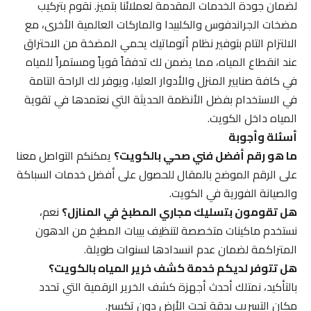
لضمان جودة الخدمات المقدمة لعملائنا بتميز. نقوم بتركيب
مضخات الجراندفوس والكلبيدا والماركات العالمية الأخرى، مع
الالتزام التام بتوفير نظام أتوماتيك يحمي المضخة من الاحتراق
عند انقطاع المياه، مما يضمن لك تدفقاً قوياً ومستمراً للمياه
في كافة صنابير المنزل والأدوار العليا، ويوفر لك الراحة التامة
في الاستخدام بفضل الأنظمة الحديثة التي نعتمدها في تقوية
المياه داخل الكويت.
أسئلة وأجوبة
ما هو رقم أفضل فني صحي بالكويت؟
يمكنكم التواصل معنا
على الرقم الموضح بالمقال للحصول على أفضل خدمات السباكة
والصيانة الفورية في الكويت.
هل تقومون بتسليك مجاري المطبخ في المنازل؟
نعم،
نستخدم ماكينات متخصصة لتنظيف بيبات المطبخ من الدهون
المتراكمة لضمان عدم انسدادها لسنوات طويلة.
هل تتوفر لديكم خدمة كشف خرير المياه بالكويت؟
بالتأكيد، نمتلك أحدث أجهزة كشف الخرير الرقمية التي تحدد
مكان التسريب بدقة تحت الأرض دون تكسير.