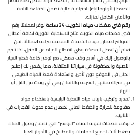
اليوم، ويحمي نظام السباكة من الضغط الزائد بفضل ضبط منظم
الضغط (الأوتوماتيك) باحترافية عالية تضمن الكفاءة التامة
والأمان الكامل لمنزلك.
رقم فني مضخات مياه الكويت 24 ساعة
نوفر لعملائنا رقم
فني مضخات مياه الكويت متاح للاستجابة الفورية لكافة أعطال
المواتير لضمان جودة الخدمات المقدمة ببراعة لعملائنا. نحن
نعلم أن تعطل المضخة يعني انقطاع المياه عن المنزل، لذا نلتزم
بالوصول إليك في أسرع وقت ممكن، مع توفير كافة قطع الغيار
الأصلية والمكفولة في سياراتنا المتنقلة، مما يضمن لك إصلاح
الخلل في الموقع دون تأخير، واستعادة ضغط المياه الطبيعي
في منزلك بمنتهى السرعة والاتقان وفي أي وقت من الليل أو
النهار.
تمديد وتركيب بايبات مياه التغذية الرئيسية باستخدام مواد
مقاومة للحرارة والضغط العالي لضمان عدم حدوث انفجارات في
الأنابيب.
تركيب مضخات تقوية المياه “البوستر” التي تضمن وصول المياه
بضغط ثابت لجميع الحمامات والمطابخ في الأدوار العليا.