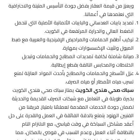
ويعزز من قيمة العقار بفضل جودة التأسيس المتينة والاحترافية
التي نعتمدها في أعمالنا.
تمديد بايبات العدساني والبايبات الألمانية الأصلية التي تتحمل
الضغط العالي والحرارة المرتفعة في الكويت.
تركيب أطقم الحمامات والمراحيض الإفرنجية والعربية مع ضبط
الميول وتثبيت الإكسسوارات بمهارة.
صيانة شاملة لكافة تمديدات المطابخ والحمامات وتبديل
الخلاطات والمحابس التالفة بقطع إيطالية.
عزل الأسطح والحمامات والمطابخ بأحدث المواد العازلة لمنع
تسرب مياه الأمطار أو مياه الصرف.
سباك صحي هندي الكويت
يمتاز سباك صحي هندي الكويت
بخبرة طويلة في التعامل مع شبكات الصرف القديمة والحديثة
لضمان جودة الخدمات المقدمة لعملائنا بامتياز. فريقنا من
الفنيين الهنود يتمتع بالدقة الفائقة في العمل والقدرة على حل
أعقد مشاكل السباكة في وقت قياسي، مع الالتزام التام
بالنظافة أثناء العمل وعدم التسبب في فوضى بالمكان، مما