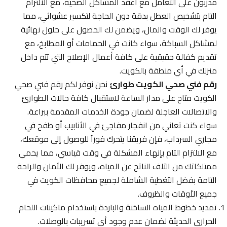
مدربون على التعامل مع أعقد المشاكل الصحية، مع الالتزام
التام بتشخيص العطل بدقة دون الحاجة لتكسير عشوائي، مما
يوفر لك الوقت والمال، ويضمن لك الحصول على حلول نهائية
لمشاكل السباكة، سواء كانت في الحمامات أو المطابخ، مع
تقديم كفالة حقيقية على كافة أعمال الإصلاح التي تتم داخل
منزلك في أي منطقة بالكويت.
رقم فني صحي الكويت طوارئ
نحن نوفر لكم رقم فني صحي
الكويت متاح على مدار الساعة لاستقبال كافة حالات الطوارئ
والاتصالات العاجلة لضمان جودة الخدمات المقدمة ببراعة.
سواء كنت تعاني من انفجار مفاجئ في الأنابيب أو طفح في
مجاري السرداب، فإن فريقنا يتحرك فوراً للوصول إلى موقعك،
مع الالتزام التام بإنهاء المشكلة في وقت قياسي، مما يحمي
ممتلكاتك من التلف الناتج عن المياه، ويوفر لك الأمان والراحة
التامة بفضل التغطية الشاملة لجميع محافظات الكويت في
جميع الأوقات والظروف.
تمديد خطوط المياه الساخنة والباردة باستخدام ماكينات اللحام
الحراري الحديثة لضمان عدم وجود أي تسريبات بالوصلات.