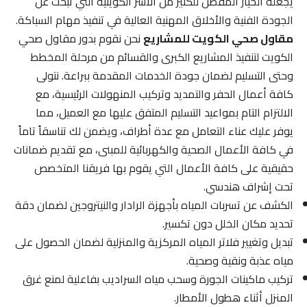
يجعله الخيار المفضل للكثير من الأسر الكويتية التي تبحث عن
الجودة الفنية والأخلاق المهنية العالية في تنفيذ مهام السباكة.
مقاول صحي الكويت للمشاريع
نحن نقوم بدور مقاول صحي
الكويت لتنفيذ المشاريع الكبرى والقسائم من مرحلة المخطط
وحتى التسليم لضمان جودة الخدمات المقدمة ببراعة. نتولى
كافة أعمال الحفر والتمديد وتركيب المنهولات الرئيسية، مع
الالتزام التام بمواعيد التسليم المتفق عليها مع العميل، مما
يوفر عليك عناء التعامل مع عدة أطراف، ويضمن لك تناسقاً تاماً
في كافة الأعمال الصحية والكهربائية للمبنى، مع تقديم ضمانات
حقيقية على كافة الأعمال التي يقوم بها فريقنا المتخصص
تحت إشراف هندسي.
الكشف عن تسربات المياه بأجهزة الرادار والنيتروجين لضمان دقة
تحديد مكان الخلل دون تكسير.
تبديل وتغيير فلاتر المياه المركزية والمنزلية لضمان الحصول على
مياه عذبة ونقية وصحية.
تركيب ماكينات الجورة وسحب مياه السراديب بفاعلية لمنع غرق
المنزل أثناء هطول الأمطار.