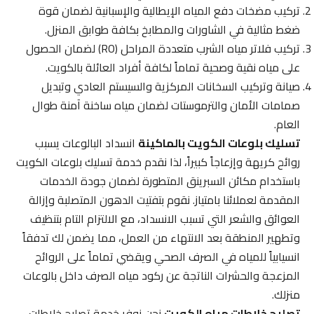
تركيب مضخات دفع المياه الإيطالية والإسبانية لضمان قوة
ضغط مثالية في الشاورات والمطابخ بكافة طوابق المنزل.
تركيب فلاتر مياه الشرب متعددة المراحل (RO) لضمان الحصول
على مياه نقية وصحية تماماً لكافة أفراد العائلة بالكويت.
صيانة وتركيب السخانات المركزية والسيستم العادي وتبديل
صمامات الأمان والترموستات لضمان مياه ساخنة آمنة طوال
العام.
تسليك بلوعات الكويت بالماكينة
انسداد البالوعات يسبب
روائح كريهة وإزعاجاً كبيراً، لذا نقدم خدمة تسليك بلوعات الكويت
باستخدام مكائن السبرينق المتطورة لضمان جودة الخدمات
المقدمة لعملائنا بامتياز. نقوم بتفتيت الدهون المتصلبة وإزالة
العوائق والشعر التي تسبب الانسداد، مع الالتزام التام بتنظيف
وتطهير المنطقة بعد الانتهاء من العمل، مما يضمن لك تدفقاً
انسيابياً للمياه في الصرف الصحي ويقضي تماماً على الروائح
المزعجة والحشرات الناتجة عن ركود مياه الصرف داخل بالوعات
منزلك.
تصليح خلاطات مياه الكويت
نحن نوفر خدمة تصليح خلاطات