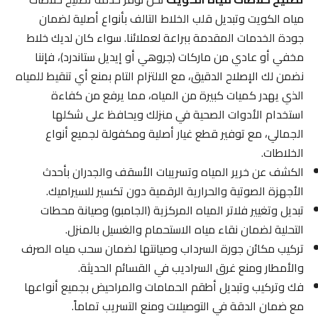
مياه الكويت وتبديل قلب الخلاط التالف بأنواع أصلية لضمان
جودة الخدمات المقدمة ببراعة لعملائنا. سواء كان لديك خلاط
مخفي أو عادي من ماركات (جروهي أو إيديل ستاندرد)، فإننا
نضمن لك الإصلاح الدقيق، مع الالتزام التام بمنع أي تنقيط للمياه
الذي يهدر كميات كبيرة من المياه، مما يرفع من كفاءة
استخدام الأدوات الصحية في منزلك ويحافظ على شكلها
الجمالي، مع توفير قطع غيار أصلية ومكفولة لجميع أنواع
الخلاطات.
الكشف عن خرير المياه وتسريبات الأسقف والجدران بأحدث
الأجهزة الصوتية والحرارية الرقمية دون تكسير للسيراميك.
تبديل وتغيير فلاتر المياه المركزية (الجامبو) وصيانة محطات
التحلية لضمان نقاء مياه الاستحمام والغسيل بالمنزل.
تركيب مكائن جورة السرداب وصيانتها لضمان سحب مياه الصرف
والأمطار ومنع غرق السراديب في القسائم الحديثة.
فك وتركيب وتبديل أطقم الحمامات والمراحيض بجميع أنواعها
مع ضمان الدقة في التوصيلات ومنع التسريب تماماً.