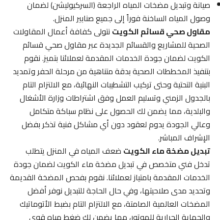
صيانة وتبديل مضخات المياه الراجعة (السركيوليشن) لضمان
وصول المياه الساخنة فوراً إلى جميع صنابير المنزل.
مقاول صحي قسائم الكويت
نتولى كفافة أعمال المقاولات
الصحية للمشاريع والقسائم الجديدة عبر مقاول صحي قسائم
الكويت لضمان جودة الخدمات المقدمة لعملائنا بتميز. نقوم
بتنفيذ المخططات الصحية بدقة متناهية من مرحلة الحفر وتمديد
البنية التحتية وحتى تركيب التشطيبات النهائية، مع الالتزام التام
بالجدول الزمني وتسليم العمل وفق اشتراطات وزارة الأشغال
والبلدية، مما يضمن لك الحصول على نظام سباكة متكامل
وعالي الجودة يدوم لعقود دون أي مشاكل فنية تذكر بفضل
الإشراف المباشر.
تبديل مضخة ماء الكويت
ضعف المياه في المنزل يتطلب
تدخل فني متخصص في تبديل مضخة ماء الكويت لضمان جودة
الخدمات المقدمة بامتياز لعملائنا. نقوم بفحص المضخة القديمة
وتحديد مدى صلاحيتها، وفي حال الحاجة للتبديل نوفر أفضل
المضخات العالمية الصامتة، مع الالتزام التام بضبط الأتوماتيك
والحماية الحرارية للموتور، مما يضمن لك ضغط مياه قوي