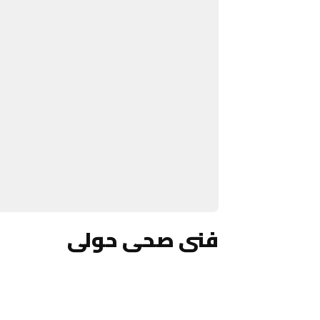
فنى صحى حولى