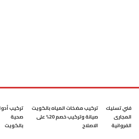
فني تسليك
تركيب مضخات المياه بالكويت
تركيب أدوا
المجارى
صيانة وتركيب خصم 20% على
صحية
الفروانية
الاصلاح
بالكويت