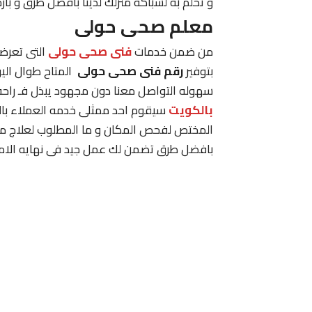
و تحلم به لسباكه منزلك لدينا بافضل طرق و بارخ
معلم صحى حولى
من ضمن خدمات
فنى صحى حولى
التى تعرضه
بتوفير
رقم فنى صحى حولى
المتاح طوال ال
سهوله التواصل معنا دون مجهود يبذل فـ راحه
بالكويت
سيقوم احد ممثلى خدمه العملاء بال
المختص لفحص المكان و ما المطلوب لعلاج مشك
بافضل طرق تضمن لك عمل جيد فى نهايه الامر و