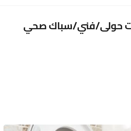
ت حولى/فني/سباك صحي