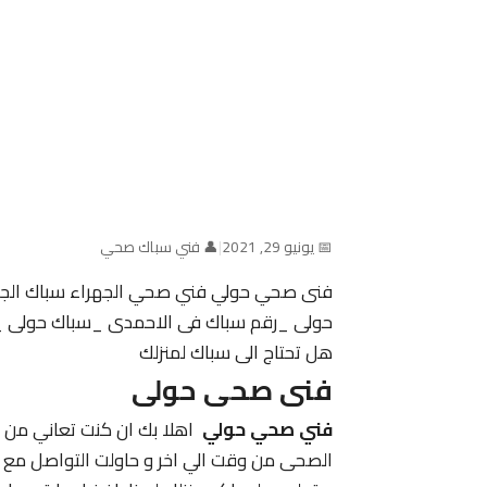
📅 يونيو 29, 2021
|
👤 فني سباك صحي
فنى صحي حولي فني صحي الجهراء سباك الجهر
حولى _رقم سباك فى الاحمدى _سباك حولى _ 
هل تحتاج الى سباك لمنزلك
فنى صحى حولى
فني صحي حولي
اهلا بك ان كنت تعاني من ط
الصحى من وقت الي اخر و حاولت التواصل مع ا