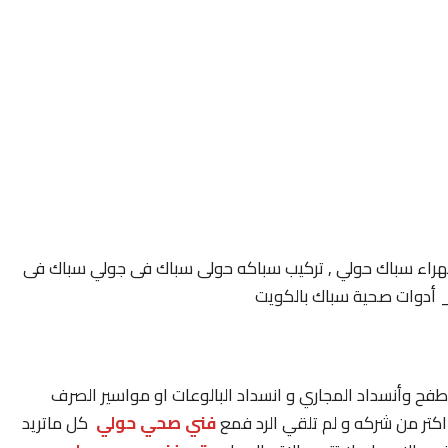
اء سباك حولي , تركيب سباكه حولى سباك فى جولي سباك فى
أدوات صحية سباك بالكويت
فح وأنسداد المجاري و انسداد البالوعات او مواسير الصرف
كتر من شركه و لم تلقي الرد فمع
فني صحي حولي
كل ماتريد