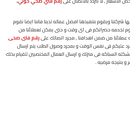
ص الاسعار , لا تتردد بالاتصال على
رقم
فني صحي حولي
.
ا شركتنا ويقوم بتنفيذها افضل عماله لدينا فاننا ايضا نقوم
يوم لخدمه حضراتكم فى اى وقت و حتى يمكن لعملائنا من
 عملائنا من ضمن اهدافنا , مجرد اتصالك على
رقم فنى صحى
رد عليكم فى نفس الوقت و بمجرد وصول الطلب يتم ارسال
له السباكه فى منزلك و ارسال العمال المختصيين للقيام بذلك
 بنتيجه مرضيه .