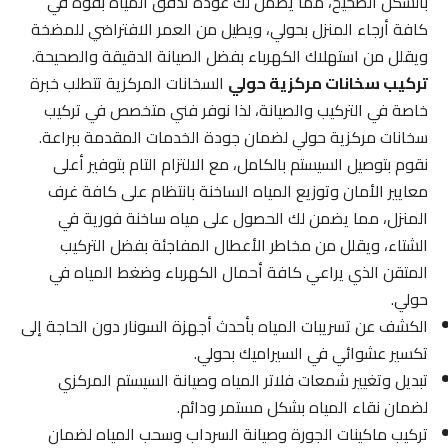
بالشكل الصحيح، مما يضمن لك عودة تدفق المياه بقوة في
كافة أرجاء المنزل بحولي، ويطيل من العمر الافتراضي للمضخة
ويقلل من استهلاك الكهرباء بفضل الصيانة الدقيقة والصحيحة.
تركيب سخانات مركزية حولي
السخانات المركزية تتطلب خبرة
خاصة في التركيب والصيانة، لذا نوفر فني متخصص في تركيب
سخانات مركزية حولي لضمان جودة الخدمات المقدمة ببراعة.
نقوم بتوصيل السيستم بالكامل، مع الالتزام التام بتوفير أعلى
معايير الأمان وتوزيع المياه الساخنة بانتظام على كافة غرف
المنزل، مما يضمن لك الحصول على مياه ساخنة فورية في
الشتاء، ويقلل من مخاطر الأعطال المفاجئة بفضل التركيب
المتقن الذي يراعي كافة أحمال الكهرباء وضغط المياه في
حولي.
الكشف عن تسريبات المياه بأحدث أجهزة السونار دون الحاجة إلى
تكسير عشوائي في السيراميك بحولي.
تبديل وتغيير شمعات فلاتر المياه وصيانة السيستم المركزي
لضمان نقاء المياه بشكل مستمر ودائم.
تركيب ماكينات الجورة وصيانة السرداب وسحب المياه لضمان