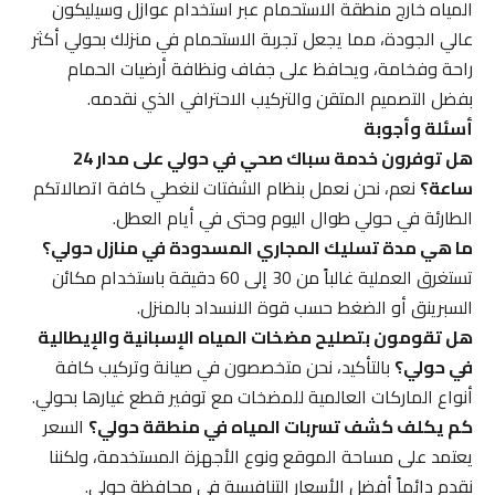
المياه خارج منطقة الاستحمام عبر استخدام عوازل وسيليكون
عالي الجودة، مما يجعل تجربة الاستحمام في منزلك بحولي أكثر
راحة وفخامة، ويحافظ على جفاف ونظافة أرضيات الحمام
بفضل التصميم المتقن والتركيب الاحترافي الذي نقدمه.
أسئلة وأجوبة
هل توفرون خدمة سباك صحي في حولي على مدار 24
ساعة؟
نعم، نحن نعمل بنظام الشفتات لنغطي كافة اتصالاتكم
الطارئة في حولي طوال اليوم وحتى في أيام العطل.
ما هي مدة تسليك المجاري المسدودة في منازل حولي؟
تستغرق العملية غالباً من 30 إلى 60 دقيقة باستخدام مكائن
السبرينق أو الضغط حسب قوة الانسداد بالمنزل.
هل تقومون بتصليح مضخات المياه الإسبانية والإيطالية
في حولي؟
بالتأكيد، نحن متخصصون في صيانة وتركيب كافة
أنواع الماركات العالمية للمضخات مع توفير قطع غيارها بحولي.
كم يكلف كشف تسربات المياه في منطقة حولي؟
السعر
يعتمد على مساحة الموقع ونوع الأجهزة المستخدمة، ولكننا
نقدم دائماً أفضل الأسعار التنافسية في محافظة حولي.