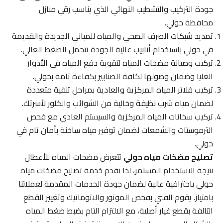
جودة التركيب والتشطيب النهائي الذي يناسب رقي منازل
محافظة حولي.
تمديد شبكات الصرف الصحي والمياه للمباني الجديدة والقديمة
في حولي باستخدام أنابيب عالية الجودة تتحمل الضغط العالي.
تركيب وصيانة مضخات المياه لتقوية دفع المياه في الأدوار
العليا وضمان وصولها لكافة الصنابير بكفاءة تامة بحولي.
تركيب فلاتر المياه المركزية والعادية بمراحل تنقية متعددة
لضمان مياه شرب نظيفة وخالية من الشوائب والكلور لأسرتك.
تركيب سخانات المياه المركزية والسيستم العادي مع فحص
الترموستات والشمعات لضمان توفير مياه ساخنة بأمان تام في
حولي.
تصليح مضخات مياه حولي
تتعرض مضخات المياه للأعطال
نتيجة الاستخدام المستمر، لذا نقدم خدمة تصليح مضخات مياه
حولي باحترافية عالية لضمان جودة الخدمات المقدمة لعملائنا
بامتياز. يقوم الفني بفحص الموتور والاتوماتيك وتغيير القطع
التالفة بقطع غيار أصلية، مع الالتزام التام بضبط ضغط المياه