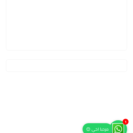
1
مرحبا اخي 😊