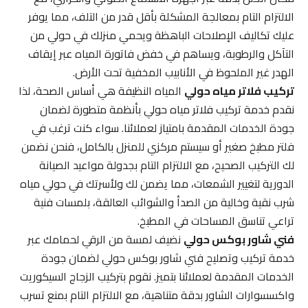
الالتزام التام بمعالجة المشكلة بأقل قدر من التلف، مما يوفر
عليك تكاليف الإصلاحات الباهظة ويحمي منزلك في حولي من
التآكل والرطوبة، ويساهم في خفض فاتورة المياه عبر إيقاف
الهدر غير الملحوظ في الأنابيب المخفية تحت الأرض.
تركيب فلاتر مياه حولي
المياه النظيفة هي أساس الصحة، لذا
نقدم خدمة تركيب فلاتر مياه حولي بأنظمة متطورة لضمان
جودة الخدمات المقدمة بامتياز لعملائنا. سواء كنت ترغب في
فلتر مطبخ صغير أو سيستم مركزي للمنزل بالكامل، فنحن نضمن
لك التركيب الصحيح، مع الالتزام التام بجدولة مواعيد الصيانة
الدورية لتغيير الشمعات، مما يضمن لك ولأسرتك في حولي مياه
شرب نقية وخالية من الصدأ والشوائب العالقة، بلمسات فنية
تراعي تناسق المساحات في المطبخ.
فني شاور بوكس حولي
نضيف لمسة من الرقي لحمامك عبر
خدمة تركيب وتصليح فني شاور بوكس حولي لضمان جودة
الخدمات المقدمة لعملائنا بتميز. نقوم بتركيب الزجاج السيكوريت
واكسسوارات الشاور بدقة متناهية، مع الالتزام التام بمنع تسرب