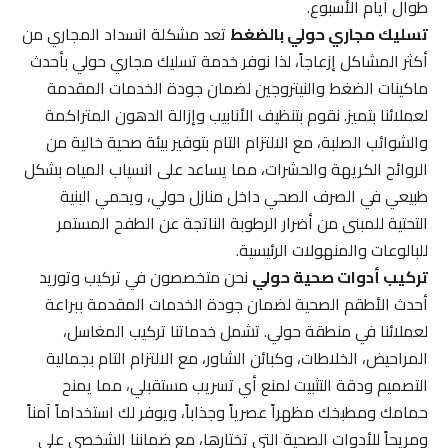
طوال أيام الأسبوع.
تسليك مجاري حولي بالضغط
تعد مشكلة انسداد المجاري من
أكثر المشاكل إزعاجاً، لذا نوفر خدمة تسليك مجاري حولي بأحدث
ماكينات الضغط والنيتروجين لضمان جودة الخدمات المقدمة
لعملائنا بتميز. نقوم بتنظيف الأنابيب وإزالة الدهون المتراكمة
والشوائب الصلبة، مع الالتزام التام بتوفير بيئة صحية خالية من
الروائح الكريهة والحشرات، مما يساعد على انسياب المياه بشكل
طبيعي في الصرف الصحي داخل منازل حولي، ويحمي البنية
التحتية للمبنى من أضرار الرطوبة الناتجة عن الطفح المستمر
للبالوعات والمنهولات الرئيسية.
تركيب أدوات صحية حولي
نحن متخصصون في تركيب وتوريد
أحدث الأطقم الصحية لضمان جودة الخدمات المقدمة ببراعة
لعملائنا في منطقة حولي. تشمل خدماتنا تركيب المغاسل،
المراحيض، الخلاطات، وكبائن الشاور، مع الالتزام التام بجمالية
التصميم ودقة التثبيت لمنع أي تسريب مستقبلي، مما يمنح
حمامك ومطبخك مظهراً عصرياً وجذاباً، ويوفر لك استخداماً آمناً
ومريحاً للأدوات الصحية التي تختارها، مع ضماننا الشخصي على