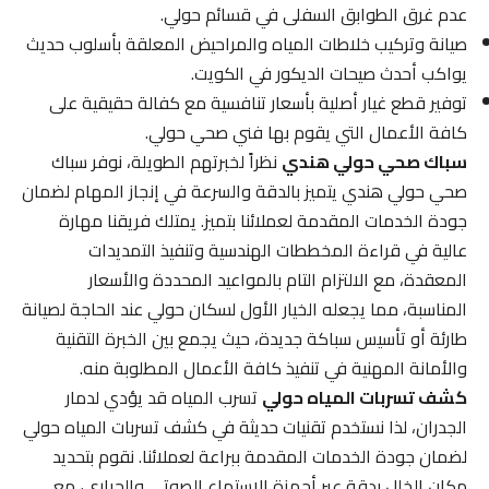
عدم غرق الطوابق السفلى في قسائم حولي.
صيانة وتركيب خلاطات المياه والمراحيض المعلقة بأسلوب حديث
يواكب أحدث صيحات الديكور في الكويت.
توفير قطع غيار أصلية بأسعار تنافسية مع كفالة حقيقية على
كافة الأعمال التي يقوم بها فني صحي حولي.
سباك صحي حولي هندي
نظراً لخبرتهم الطويلة، نوفر سباك
صحي حولي هندي يتميز بالدقة والسرعة في إنجاز المهام لضمان
جودة الخدمات المقدمة لعملائنا بتميز. يمتلك فريقنا مهارة
عالية في قراءة المخططات الهندسية وتنفيذ التمديدات
المعقدة، مع الالتزام التام بالمواعيد المحددة والأسعار
المناسبة، مما يجعله الخيار الأول لسكان حولي عند الحاجة لصيانة
طارئة أو تأسيس سباكة جديدة، حيث يجمع بين الخبرة التقنية
والأمانة المهنية في تنفيذ كافة الأعمال المطلوبة منه.
كشف تسربات المياه حولي
تسرب المياه قد يؤدي لدمار
الجدران، لذا نستخدم تقنيات حديثة في كشف تسربات المياه حولي
لضمان جودة الخدمات المقدمة ببراعة لعملائنا. نقوم بتحديد
مكان الخلل بدقة عبر أجهزة الاستماع الصوتي والحراري، مع