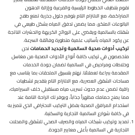
نقوم بتنظيف الخطوط الرئيسية والفرعية وإزالة الدهون
المتراكمة، مع الالتزام التام بتوفير حلول جذرية تمنع طفح
البالوعات المتكرر، مما يضمن تدفق المياه بشكل طبيعي في
شقتك بالسالمية ويقضي على الروائح الكريهة والحشرات الناتجة
عن ركود المياه بأساليب علمية متطورة وفائقة السرعة.
تركيب أدوات صحية السالمية وتجديد الحمامات
نحن
متخصصون في تركيب كافة أنواع الأدوات الصحية من مغاسل
وخلاطات ومراحيض في السالمية لضمان جودة الخدمات
المقدمة ببراعة لعملائنا. نهتم بتنسيق الملحقات بما يتناسب مع
مساحات الشقق العصرية، مع الالتزام التام بتقديم تشطيبات
راقية تضمن عدم حدوث تسريب مياه مستقبلي خلف السيراميك،
مما يمنح حمامك مظهراً جذاباً، ويوفر لك الراحة التامة عند
استخدام المرافق الصحية بفضل التركيب الاحترافي الذي نتميز به
في كافة شوارع السالمية التجارية والسكنية.
تمديد وتركيب شبكات المياه والصرف الصحي للشقق والمحلات
التجارية في السالمية بأعلى معايير الجودة.