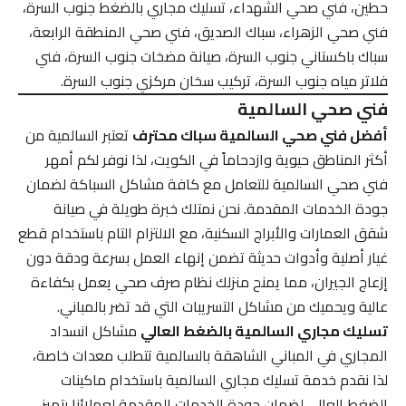
حطين، فني صحي الشهداء، تسليك مجاري بالضغط جنوب السرة،
فني صحي الزهراء، سباك الصديق، فني صحي المنطقة الرابعة،
سباك باكستاني جنوب السرة، صيانة مضخات جنوب السرة، فني
فلاتر مياه جنوب السرة، تركيب سخان مركزي جنوب السرة.
فني صحي السالمية
أفضل فني صحي السالمية سباك محترف
تعتبر السالمية من
أكثر المناطق حيوية وازدحاماً في الكويت، لذا نوفر لكم أمهر
فني صحي السالمية للتعامل مع كافة مشاكل السباكة لضمان
جودة الخدمات المقدمة. نحن نمتلك خبرة طويلة في صيانة
شقق العمارات والأبراج السكنية، مع الالتزام التام باستخدام قطع
غيار أصلية وأدوات حديثة تضمن إنهاء العمل بسرعة ودقة دون
إزعاج الجيران، مما يمنح منزلك نظام صرف صحي يعمل بكفاءة
عالية ويحميك من مشاكل التسريبات التي قد تضر بالمباني.
تسليك مجاري السالمية بالضغط العالي
مشاكل انسداد
المجاري في المباني الشاهقة بالسالمية تتطلب معدات خاصة،
لذا نقدم خدمة تسليك مجاري السالمية باستخدام ماكينات
الضغط العالي لضمان جودة الخدمات المقدمة لعملائنا بتميز.