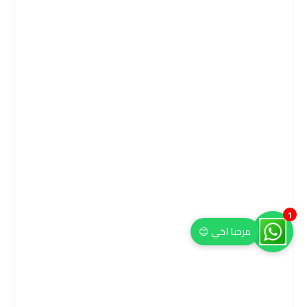
1
مرحبا اخي 😊