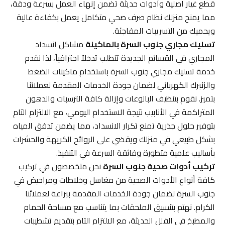
قطع غيار أصلية وأدوات حديثة تضمن إنهاء العمل بسرعة ودقة،
مما يمنح منزلك نظام صرف صحي متكامل يعمل بكفاءة عالية
ويحميك من التسريبات المفاجئة.
تسليك مجاري جنوب السرة بالماكينة
مشاكل انسداد
المجاري في القسائم الجديدة تتطلب تدخلاً احترافياً، لذا نقدم
خدمة تسليك مجاري جنوب السرة باستخدام ماكينات الضغط
والزنبرك الكهربائي لضمان جودة الخدمات المقدمة لعملائنا
بتميز. نقوم بتنظيف البالوعات وإزالة كافة الترسبات والدهون
المتراكمة في الأنابيب نتيجة الاستخدام اليومي، مع الالتزام التام
بتوفير حلول جذرية تمنع تكرار الانسداد، مما يضمن تدفق المياه
بشكل طبيعي في منزلك ويقضي على الروائح الكريهة والحشرات
بأساليب علمية متطورة وفائقة السرعة في التنفيذ.
تركيب أدوات صحية جنوب السرة
نحن متخصصون في تركيب
كافة أنواع الأدوات الصحية من مغاسل وخلاطات ومراحيض في
جنوب السرة لضمان جودة الخدمات المقدمة ببراعة لعملائنا
الكرام. نهتم بتنسيق الملحقات بما يتناسب مع مساحة الحمام
والمطبخ في الفلل الحديثة، مع الالتزام التام بتقديم تشطيبات