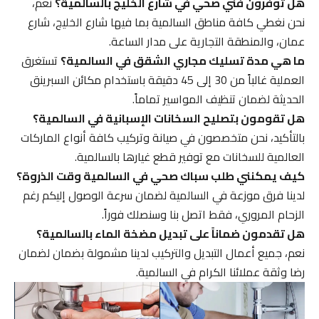
هل توفرون فني صحي في شارع الخليج بالسالمية؟
نعم،
نحن نغطي كافة مناطق السالمية بما فيها شارع الخليج، شارع
عمان، والمنطقة التجارية على مدار الساعة.
ما هي مدة تسليك مجاري الشقق في السالمية؟
تستغرق
العملية غالباً من 30 إلى 45 دقيقة باستخدام مكائن السبرينق
الحديثة لضمان تنظيف المواسير تماماً.
هل تقومون بتصليح السخانات الإسبانية في السالمية؟
بالتأكيد، نحن متخصصون في صيانة وتركيب كافة أنواع الماركات
العالمية للسخانات مع توفير قطع غيارها بالسالمية.
كيف يمكنني طلب سباك صحي في السالمية وقت الذروة؟
لدينا فرق موزعة في السالمية لضمان سرعة الوصول إليكم رغم
الزحام المروري، فقط اتصل بنا وسنصلك فوراً.
هل تقدمون ضماناً على تبديل مضخة الماء بالسالمية؟
نعم، جميع أعمال التبديل والتركيب لدينا مشمولة بضمان لضمان
رضا وثقة عملائنا الكرام في السالمية.