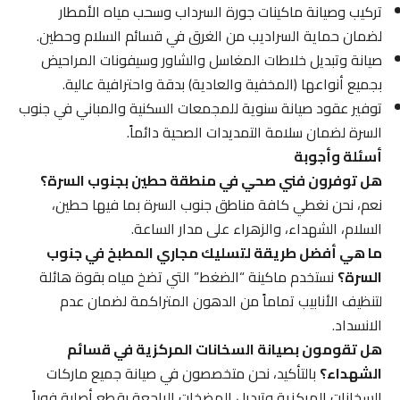
تركيب وصيانة ماكينات جورة السرداب وسحب مياه الأمطار
لضمان حماية السراديب من الغرق في قسائم السلام وحطين.
صيانة وتبديل خلاطات المغاسل والشاور وسيفونات المراحيض
بجميع أنواعها (المخفية والعادية) بدقة واحترافية عالية.
توفير عقود صيانة سنوية للمجمعات السكنية والمباني في جنوب
السرة لضمان سلامة التمديدات الصحية دائماً.
أسئلة وأجوبة
هل توفرون فني صحي في منطقة حطين بجنوب السرة؟
نعم، نحن نغطي كافة مناطق جنوب السرة بما فيها حطين،
السلام، الشهداء، والزهراء على مدار الساعة.
ما هي أفضل طريقة لتسليك مجاري المطبخ في جنوب
السرة؟
نستخدم ماكينة “الضغط” التي تضخ مياه بقوة هائلة
لتنظيف الأنابيب تماماً من الدهون المتراكمة لضمان عدم
الانسداد.
هل تقومون بصيانة السخانات المركزية في قسائم
الشهداء؟
بالتأكيد، نحن متخصصون في صيانة جميع ماركات
السخانات المركزية وتبديل المضخات الراجعة بقطع أصلية فوراً.