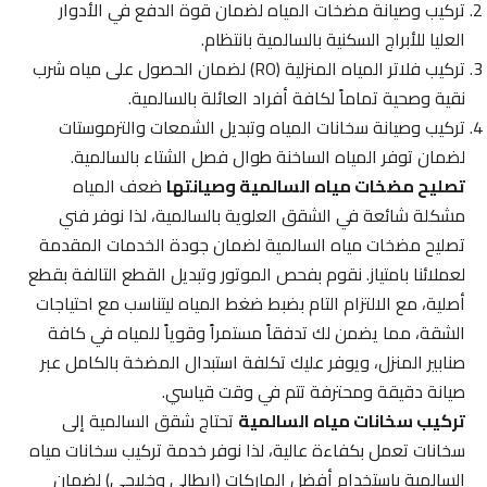
تركيب وصيانة مضخات المياه لضمان قوة الدفع في الأدوار
العليا للأبراج السكنية بالسالمية بانتظام.
تركيب فلاتر المياه المنزلية (RO) لضمان الحصول على مياه شرب
نقية وصحية تماماً لكافة أفراد العائلة بالسالمية.
تركيب وصيانة سخانات المياه وتبديل الشمعات والترموستات
لضمان توفر المياه الساخنة طوال فصل الشتاء بالسالمية.
تصليح مضخات مياه السالمية وصيانتها
ضعف المياه
مشكلة شائعة في الشقق العلوية بالسالمية، لذا نوفر فني
تصليح مضخات مياه السالمية لضمان جودة الخدمات المقدمة
لعملائنا بامتياز. نقوم بفحص الموتور وتبديل القطع التالفة بقطع
أصلية، مع الالتزام التام بضبط ضغط المياه ليتناسب مع احتياجات
الشقة، مما يضمن لك تدفقاً مستمراً وقوياً للمياه في كافة
صنابير المنزل، ويوفر عليك تكلفة استبدال المضخة بالكامل عبر
صيانة دقيقة ومحترفة تتم في وقت قياسي.
تركيب سخانات مياه السالمية
تحتاج شقق السالمية إلى
سخانات تعمل بكفاءة عالية، لذا نوفر خدمة تركيب سخانات مياه
السالمية باستخدام أفضل الماركات (إيطالي وخليجي) لضمان