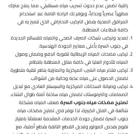
راقية تضمن عدم حدوث تسريب مياه مستقبلي، مما يمنح منزلك
مظهراً عصرياً وجذاباً، ويوفر لك الراحة التامة عند استخدام
المرافق الصحية بفضل التركيب الاحترافي الذي نتميز به في
كافة قطاعات المنطقة.
تمديد وتركيب شبكات الصرف الصحي والمياه للقسائم الجديدة
في جنوب السرة بأعلى معايير الجودة الهندسية.
تركيب مضخات المياه الإيطالية لتقوية الدفع وضمان وصول
المياه للأدوار العليا في كافة منازل المنطقة بانتظام.
تركيب فلاتر مياه الشرب المركزية والمنزلية بنظم تنقية متطورة
لضمان الحصول على مياه عذبة وخالية من الشوائب.
تركيب وصيانة السخانات المركزية والسيستم العادي مع تبديل
الصمامات والترموستات لضمان مياه ساخنة آمنة طوال الشتاء.
تصليح مضخات مياه جنوب السرة
ضعف المياه مشكلة
شائعة في الفلل الكبيرة، لذا نوفر فني تصليح مضخات مياه
جنوب السرة لضمان جودة الخدمات المقدمة لعملائنا بامتياز.
نقوم بفحص الموتور وتبديل القطع التالفة بقطع أصلية، مع