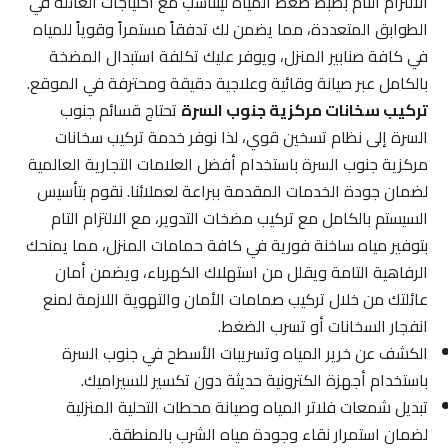
الالتزام التام بضبط ضغط المياه ليتناسب مع احتياجات العائلة في
الطوابق المتعددة، مما يضمن لك تدفقاً مستمراً وقوياً للمياه
في كافة صنابير المنزل، ويوفر عليك تكلفة استبدال المضخة
بالكامل عبر صيانة وقائية وعلاجية دقيقة ومحترفة في الموقع.
تركيب سخانات مركزية جنوب السرة
تحتاج قسائم جنوب
السرة إلى نظام تسخين قوي، لذا نوفر خدمة تركيب سخانات
مركزية جنوب السرة باستخدام أفضل العلامات التجارية العالمية
لضمان جودة الخدمات المقدمة ببراعة لعملائنا. نقوم بتأسيس
السيستم بالكامل مع تركيب مضخات التدوير، مع الالتزام التام
بتوفير مياه ساخنة فورية في كافة حمامات المنزل، مما يمنحك
الرفاهية التامة ويقلل من استهلاك الكهرباء، ويضمن أمان
عائلتك من خلال تركيب صمامات الأمان والتهوية اللازمة لمنع
انفجار السخانات أو تسرب الضغط.
الكشف عن خرير المياه وتسريبات الأسطح في جنوب السرة
باستخدام أجهزة الكترونية حديثة دون تكسير للسيراميك.
تبديل شمعات فلاتر المياه وصيانة محطات التحلية المنزلية
لضمان استمرار نقاء وجودة مياه الشرب بالمنطقة.