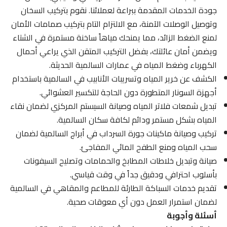
جودة الخدمات المقدمة ببراعة لعملائنا. نقوم بتركيب السخان
وتوصيل الوصلات الآمنة، مع الالتزام التام بتركيب صمامات الأمان
لمنع الضغط الزائد، مما يمنحك مياهاً ساخنة مستمرة في الشتاء
ويضمن أمان عائلتك، بفضل التركيب المتقن الذي يراعي أحمال
الكهرباء وضغط المياه في عمارات السالمية الحديثة.
الكشف عن خرير المياه وتسريبات الأنابيب في السالمية باستخدام
أجهزة السونار المتطورة دون الحاجة للتكسير العشوائي.
تبديل شمعات فلاتر المياه وصيانة السيستم المركزي لضمان نقاء
المياه بشكل مستمر ودائم لكافة سكان السالمية.
تركيب وصيانة ماكينات جورة السرداب في أبراج السالمية لضمان
سحب المياه ومنع الطفح المائي المفاجئ.
صيانة وتبديل خلاطات المطابخ والحمامات وتصليح السيفونات
بأسلوب احترافي ودقيق جداً في وقت قياسي.
تقديم خدمات السباكة الطارئة للمطاعم والمقاهي في السالمية
لضمان استمرار العمل دون أي معوقات صحية.
أسئلة وأجوبة