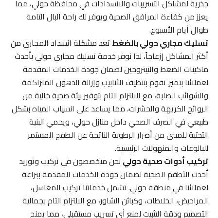
جذرية لمشاكل التسريبات والانسدادات في محافظة حولي، مما
يعزز من كفاءة المرافق الصحية ويوفر لك راحة البال التامة
طوال أيام الأسبوع.
تسليك مجاري حولي بالضغط
تعد مشكلة انسداد المجاري من
أكثر المشاكل إزعاجاً، لذا نوفر خدمة تسليك مجاري حولي بأحدث
ماكينات الضغط والنيتروجين لضمان جودة الخدمات المقدمة
لعملائنا بتميز. نقوم بتنظيف الأنابيب وإزالة الدهون المتراكمة
والشوائب الصلبة، مع الالتزام التام بتوفير بيئة صحية خالية من
الروائح الكريهة والحشرات، مما يساعد على انسياب المياه بشكل
طبيعي في الصرف الصحي داخل منازل حولي، ويحمي البنية
التحتية للمبنى من أضرار الرطوبة الناتجة عن الطفح المستمر
للبالوعات والمنهولات الرئيسية.
تركيب أدوات صحية حولي
نحن متخصصون في تركيب وتوريد
أحدث الأطقم الصحية لضمان جودة الخدمات المقدمة ببراعة
لعملائنا في منطقة حولي. تشمل خدماتنا تركيب المغاسل،
المراحيض، الخلاطات، وكبائن الشاور، مع الالتزام التام بجمالية
التصميم ودقة التثبيت لمنع أي تسريب مستقبلي، مما يمنح