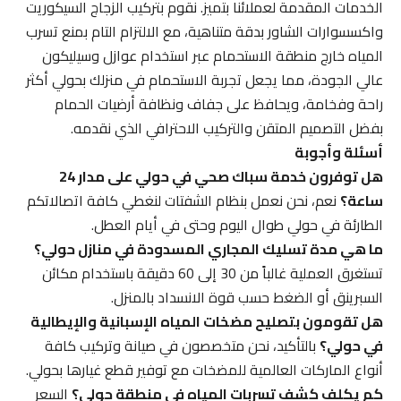
الخدمات المقدمة لعملائنا بتميز. نقوم بتركيب الزجاج السيكوريت
واكسسوارات الشاور بدقة متناهية، مع الالتزام التام بمنع تسرب
المياه خارج منطقة الاستحمام عبر استخدام عوازل وسيليكون
عالي الجودة، مما يجعل تجربة الاستحمام في منزلك بحولي أكثر
راحة وفخامة، ويحافظ على جفاف ونظافة أرضيات الحمام
بفضل التصميم المتقن والتركيب الاحترافي الذي نقدمه.
أسئلة وأجوبة
هل توفرون خدمة سباك صحي في حولي على مدار 24
ساعة؟
نعم، نحن نعمل بنظام الشفتات لنغطي كافة اتصالاتكم
الطارئة في حولي طوال اليوم وحتى في أيام العطل.
ما هي مدة تسليك المجاري المسدودة في منازل حولي؟
تستغرق العملية غالباً من 30 إلى 60 دقيقة باستخدام مكائن
السبرينق أو الضغط حسب قوة الانسداد بالمنزل.
هل تقومون بتصليح مضخات المياه الإسبانية والإيطالية
في حولي؟
بالتأكيد، نحن متخصصون في صيانة وتركيب كافة
أنواع الماركات العالمية للمضخات مع توفير قطع غيارها بحولي.
كم يكلف كشف تسربات المياه في منطقة حولي؟
السعر