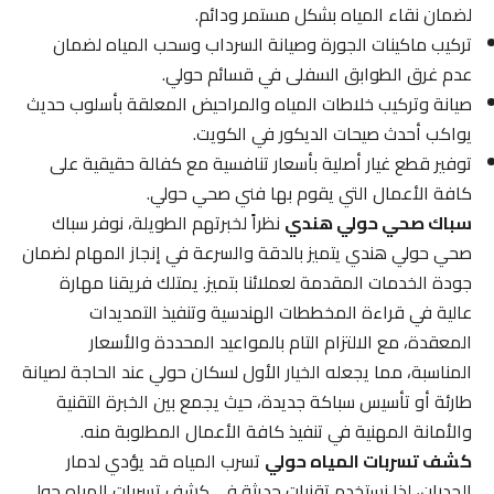
لضمان نقاء المياه بشكل مستمر ودائم.
تركيب ماكينات الجورة وصيانة السرداب وسحب المياه لضمان
عدم غرق الطوابق السفلى في قسائم حولي.
صيانة وتركيب خلاطات المياه والمراحيض المعلقة بأسلوب حديث
يواكب أحدث صيحات الديكور في الكويت.
توفير قطع غيار أصلية بأسعار تنافسية مع كفالة حقيقية على
كافة الأعمال التي يقوم بها فني صحي حولي.
سباك صحي حولي هندي
نظراً لخبرتهم الطويلة، نوفر سباك
صحي حولي هندي يتميز بالدقة والسرعة في إنجاز المهام لضمان
جودة الخدمات المقدمة لعملائنا بتميز. يمتلك فريقنا مهارة
عالية في قراءة المخططات الهندسية وتنفيذ التمديدات
المعقدة، مع الالتزام التام بالمواعيد المحددة والأسعار
المناسبة، مما يجعله الخيار الأول لسكان حولي عند الحاجة لصيانة
طارئة أو تأسيس سباكة جديدة، حيث يجمع بين الخبرة التقنية
والأمانة المهنية في تنفيذ كافة الأعمال المطلوبة منه.
كشف تسربات المياه حولي
تسرب المياه قد يؤدي لدمار
الجدران، لذا نستخدم تقنيات حديثة في كشف تسربات المياه حولي