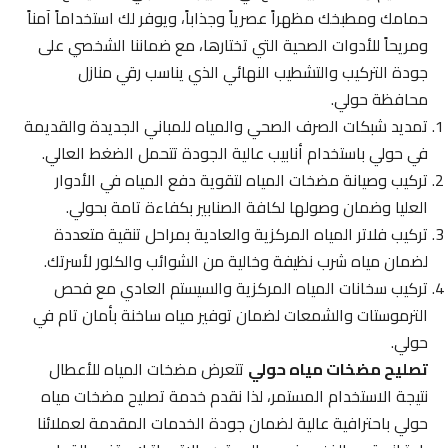
حمامك ومطبخك مظهراً عصرياً وجذاباً، ويوفر لك استخداماً آمناً
ومريحاً للأدوات الصحية التي تختارها، مع ضماننا الشخصي على
جودة التركيب والتشطيب النهائي الذي يناسب رقي منازل
محافظة حولي.
تمديد شبكات الصرف الصحي والمياه للمباني الجديدة والقديمة
في حولي باستخدام أنابيب عالية الجودة تتحمل الضغط العالي.
تركيب وصيانة مضخات المياه لتقوية دفع المياه في الأدوار
العليا وضمان وصولها لكافة الصنابير بكفاءة تامة بحولي.
تركيب فلاتر المياه المركزية والعادية بمراحل تنقية متعددة
لضمان مياه شرب نظيفة وخالية من الشوائب والكلور لأسرتك.
تركيب سخانات المياه المركزية والسيستم العادي مع فحص
الترموستات والشمعات لضمان توفير مياه ساخنة بأمان تام في
حولي.
تصليح مضخات مياه حولي
تتعرض مضخات المياه للأعطال
نتيجة الاستخدام المستمر، لذا نقدم خدمة تصليح مضخات مياه
حولي باحترافية عالية لضمان جودة الخدمات المقدمة لعملائنا