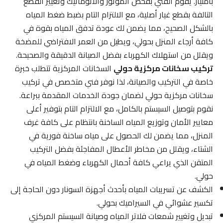
بامتياز. يقوم الفني بفحص الموتور والاتوماتيك وتغيير القطع
التالفة بقطع غيار أصلية، مع الالتزام التام بضبط ضغط المياه
بالشكل الصحيح، مما يضمن لك عودة تدفق المياه بقوة في
كافة أرجاء المنزل بحولي، ويطيل من العمر الافتراضي للمضخة
ويقلل من استهلاك الكهرباء بفضل الصيانة الدقيقة والصحيحة.
تركيب سخانات مركزية حولي
السخانات المركزية تتطلب خبرة
خاصة في التركيب والصيانة، لذا نوفر فني متخصص في تركيب
سخانات مركزية حولي لضمان جودة الخدمات المقدمة ببراعة.
نقوم بتوصيل السيستم بالكامل، مع الالتزام التام بتوفير أعلى
معايير الأمان وتوزيع المياه الساخنة بانتظام على كافة غرف
المنزل، مما يضمن لك الحصول على مياه ساخنة فورية في
الشتاء، ويقلل من مخاطر الأعطال المفاجئة بفضل التركيب
المتقن الذي يراعي كافة أحمال الكهرباء وضغط المياه في
حولي.
الكشف عن تسريبات المياه بأحدث أجهزة السونار دون الحاجة إلى
تكسير عشوائي في السيراميك بحولي.
تبديل وتغيير شمعات فلاتر المياه وصيانة السيستم المركزي