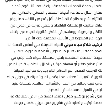
لضمان جودة الخدمات المقدمة ببراعة لعملائنا. نقوم بتحديد
مكان الخلل بدقة عبر أجهزة الاستماع الصوتي والحراري، مع
الالتزام التام بمعالجة المشكلة بأقل قدر من التلف، مما يوفر
عليك تكاليف الإصلاحات الباهظة ويحمي منزلك في حولي من
التآكل والرطوبة، ويساهم في خفض فاتورة المياه عبر إيقاف
الهدر غير الملحوظ في الأنابيب المخفية تحت الأرض.
تركيب فلاتر مياه حولي
المياه النظيفة هي أساس الصحة، لذا
نقدم خدمة تركيب فلاتر مياه حولي بأنظمة متطورة لضمان
جودة الخدمات المقدمة بامتياز لعملائنا. سواء كنت ترغب في
فلتر مطبخ صغير أو سيستم مركزي للمنزل بالكامل، فنحن نضمن
لك التركيب الصحيح، مع الالتزام التام بجدولة مواعيد الصيانة
الدورية لتغيير الشمعات، مما يضمن لك ولأسرتك في حولي مياه
شرب نقية وخالية من الصدأ والشوائب العالقة، بلمسات فنية
تراعي تناسق المساحات في المطبخ.
فني شاور بوكس حولي
نضيف لمسة من الرقي لحمامك عبر
خدمة تركيب وتصليح فني شاور بوكس حولي لضمان جودة