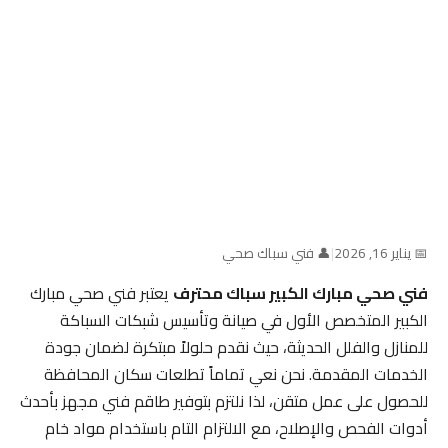
📅 يناير 16, 2026
|
👤 فني سباك صحي
فني صحي مبارك الكبير سباك محترف
يعتبر فني صحي مبارك
الكبير المتخصص الأول في صيانة وتأسيس شبكات السباكة
للمنازل والفلل الحديثة، حيث نقدم حلولاً مبتكرة لضمان جودة
الخدمات المقدمة. نحن نعي تماماً تطلعات سكان المحافظة
للحصول على عمل متقن، لذا نلتزم بتوفير طاقم فني مجهز بأحدث
أدوات الفحص والإصلاح، مع الالتزام التام باستخدام مواد خام