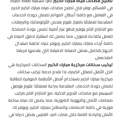
تصليح مضخات مياه مبارك الكبير
نظراً لأهمية ضغط المياه
في القسائم، نوفر فني تصليح مضخات مياه مبارك الكبير الخبير
في التعامل مع كافة أعطال المواتير لضمان جودة الخدمات
المقدمة لعملائنا بامتياز. نقوم بفحص الأوتوماتيك والبيرنقات،
مع الالتزام التام بتوفير قطع غيار أصلية تضمن عودة المضخة
للعمل بكفاءة قصوى، مما يضمن لك استقرار تدفق المياه في
كافة أرجاء منزلك بمبارك الكبير، ويوفر عليك تكلفة استبدال
الجهاز بالكامل بفضل الصيانة الدقيقة التي يقدمها فريقنا
المتخصص.
تركيب سخانات مركزية مبارك الكبير
السخانات المركزية هي
الحل الأمثل للمنازل الكبيرة، لذا نقدم خدمة تركيب سخانات
مركزية مبارك الكبير باستخدام أفضل الأنظمة الموفرة للطاقة
لضمان جودة الخدمات المقدمة ببراعة لعملائنا. نقوم بتوصيل
السيستم مع مضخات التدوير الذكية، مع الالتزام التام بتركيب
صمامات الأمان والتهوية الضرورية، مما يضمن لك مياه ساخنة
فورية في كافة الحمامات والمطابخ بمبارك الكبير، ويوفر لك
الأمان والراحة التامة خلال فترات البرد القارس بفضل خبرتنا في