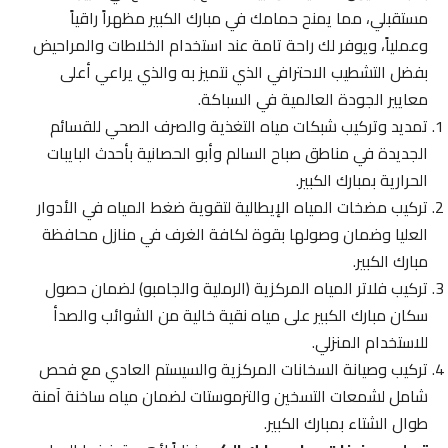
مستقبلي، مما يمنح حمامك في مبارك الكبير مظهراً راقياً
وعملياً، ويوفر لك راحة تامة عند استخدام الخلاطات والمراحيض
بفضل التشطيب الاحترافي الذي نتميز به والذي يراعي أعلى
معايير الجودة العالمية في السباكة.
تمديد وتركيب شبكات مياه التغذية والصرف الصحي للقسائم
الجديدة في مناطق صباح السالم وأبو الحصانية بأحدث البايبات
الحرارية بمبارك الكبير.
تركيب مضخات المياه الإيطالية لتقوية ضغط المياه في الأدوار
العليا وضمان وصولها بقوة لكافة الغرف في منازل محافظة
مبارك الكبير.
تركيب فلاتر المياه المركزية (الرملية والجامبو) لضمان حصول
سكان مبارك الكبير على مياه نقية خالية من الشوائب والصدأ
للاستخدام المنزلي.
تركيب وصيانة السخانات المركزية والسيستم العادي مع فحص
شامل لشمعات التسخين والترموستات لضمان مياه ساخنة آمنة
طوال الشتاء بمبارك الكبير.