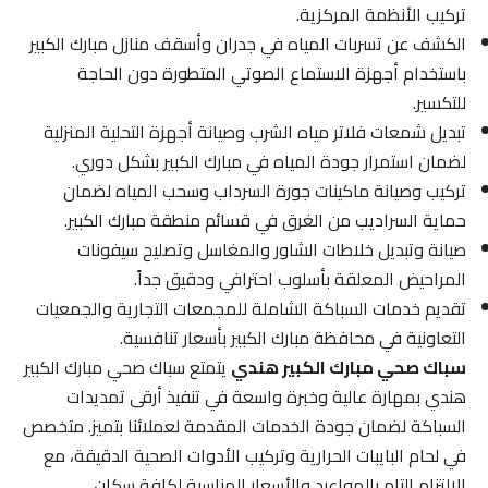
تركيب الأنظمة المركزية.
الكشف عن تسربات المياه في جدران وأسقف منازل مبارك الكبير
باستخدام أجهزة الاستماع الصوتي المتطورة دون الحاجة
للتكسير.
تبديل شمعات فلاتر مياه الشرب وصيانة أجهزة التحلية المنزلية
لضمان استمرار جودة المياه في مبارك الكبير بشكل دوري.
تركيب وصيانة ماكينات جورة السرداب وسحب المياه لضمان
حماية السراديب من الغرق في قسائم منطقة مبارك الكبير.
صيانة وتبديل خلاطات الشاور والمغاسل وتصليح سيفونات
المراحيض المعلقة بأسلوب احترافي ودقيق جداً.
تقديم خدمات السباكة الشاملة للمجمعات التجارية والجمعيات
التعاونية في محافظة مبارك الكبير بأسعار تنافسية.
سباك صحي مبارك الكبير هندي
يتمتع سباك صحي مبارك الكبير
هندي بمهارة عالية وخبرة واسعة في تنفيذ أرقى تمديدات
السباكة لضمان جودة الخدمات المقدمة لعملائنا بتميز. متخصص
في لحام البايبات الحرارية وتركيب الأدوات الصحية الدقيقة، مع
الالتزام التام بالمواعيد والأسعار المناسبة لكافة سكان