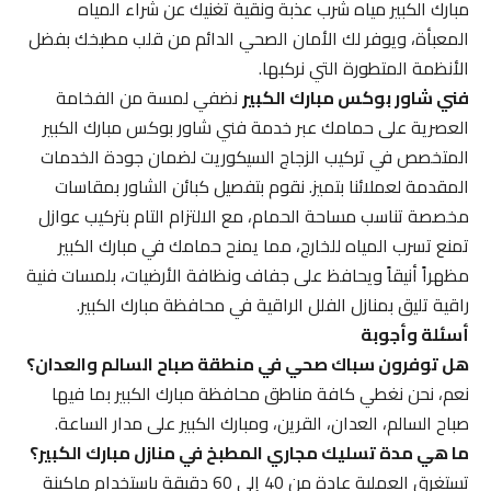
مبارك الكبير مياه شرب عذبة ونقية تغنيك عن شراء المياه
المعبأة، ويوفر لك الأمان الصحي الدائم من قلب مطبخك بفضل
الأنظمة المتطورة التي نركبها.
فني شاور بوكس مبارك الكبير
نضفي لمسة من الفخامة
العصرية على حمامك عبر خدمة فني شاور بوكس مبارك الكبير
المتخصص في تركيب الزجاج السيكوريت لضمان جودة الخدمات
المقدمة لعملائنا بتميز. نقوم بتفصيل كبائن الشاور بمقاسات
مخصصة تناسب مساحة الحمام، مع الالتزام التام بتركيب عوازل
تمنع تسرب المياه للخارج، مما يمنح حمامك في مبارك الكبير
مظهراً أنيقاً ويحافظ على جفاف ونظافة الأرضيات، بلمسات فنية
راقية تليق بمنازل الفلل الراقية في محافظة مبارك الكبير.
أسئلة وأجوبة
هل توفرون سباك صحي في منطقة صباح السالم والعدان؟
نعم، نحن نغطي كافة مناطق محافظة مبارك الكبير بما فيها
صباح السالم، العدان، القرين، ومبارك الكبير على مدار الساعة.
ما هي مدة تسليك مجاري المطبخ في منازل مبارك الكبير؟
تستغرق العملية عادة من 40 إلى 60 دقيقة باستخدام ماكينة