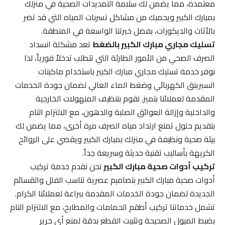
معتمدة، مما يضمن لك سلامة التمديدات الصحية في منزلك
بمبارك الكبير ويحميك من مشاكل تسربات المياه التي قد تضر
بالأثاث والديكورات، بفضل خبرتنا الواسعة في المنطقة.
تسليك مجاري مبارك الكبير بالضغط
تعد مشكلة انسداد
الصرف الصحي من الأمور الطارئة التي تتطلب تدخلاً فورياً، لذا
نوفر خدمة تسليك مجاري مبارك الكبير باستخدام ماكينات
السبرينق الكهربائي وضغط الماء العالي لضمان جودة الخدمات
المقدمة لعملائنا بتميز. نقوم بتنظيف المنهولات الخارجية
والداخلية وإزالة العوائق الصلبة والدهون، مع الالتزام التام
بتقديم حلول تمنع ارتداد مياه الصرف مرة أخرى، مما يضمن لك
بيئة صحية ونظيفة في منزلك بمبارك الكبير ويقضي على الروائح
الكريهة بأساليب تقنية حديثة وسريعة جداً.
تركيب أدوات صحية مبارك الكبير
نحن نقدم خدمة تركيب
أدوات صحية مبارك الكبير بتصاميم عصرية تناسب الفلل والقسائم
الجديدة لضمان جودة الخدمات المقدمة ببراعة لعملائنا الكرام.
تشمل خدماتنا تركيب أطقم الحمامات والمطابخ، مع الالتزام التام
بضبط الميول الصحيحة وتثبيت القطع بدقة لمنع أي خرير