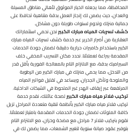
المحافظة، مما يجعله الخيار الموثوق لأهالي مناطق المسيلة
والعدان، حيث يضمن لك إنجاز العمل بدقة متناهية تحافظ على
جمالية منزلك وتدوم لسنوات طويلة دون مشاكل.
كشف تسربات المياه مبارك الكبير
نحن نحمي استثماراتك
العقارية من أضرار الخرير عبر خدمة كشف تسربات المياه مبارك
الكبير باستخدام كاميرات حرارية دقيقة لضمان جودة الخدمات
المقدمة ببراعة لعملائنا. نحدد مكان التسريب المخفي خلف
السيراميك بدقة، مع الالتزام التام بالمعالجة الفورية بأقل قدر
من التدخل، مما يحمي منزلك في مبارك الكبير من الرطوبة
والملوحة وتآكل الجدران، ويساعد في تقليل فواتير المياه
المرتفعة عبر إيقاف الهدر غير الملحوظ في الشبكات الداخلية.
تركيب فلاتر مياه مبارك الكبير
لصحة عائلتك، نقدم خدمة
تركيب فلاتر مياه مبارك الكبير بأنظمة تنقية متعددة المراحل تزيل
كافة الملوثات لضمان جودة الخدمات المقدمة بامتياز لعملائنا.
نقوم بتركيب فلاتر 7 مراحل مع مضخة وخزان، مع الالتزام التام
بتوفير عقود صيانة سنوية لتغيير الشمعات، مما يضمن لك في