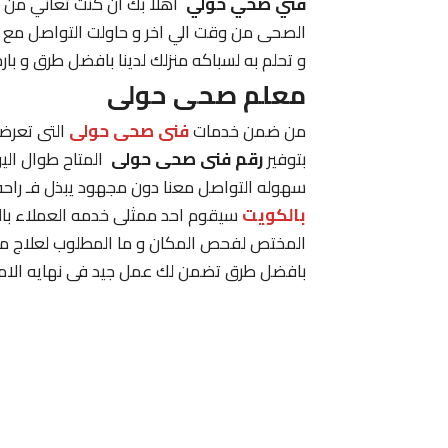
فني صحي حولي
اهلا بك ان كنت تعاني من ط
الصحى من وقت الي اخر و حاولت التواصل مع ا
و تحلم به لسباكه منزلك لدينا بافضل طرق و بارخ
معلم صحى حولى
من ضمن خدمات
فنى صحى حولى
التى تعرضه
بتوفير
رقم فنى صحى حولى
المتاح طوال ال
سهوله التواصل معنا دون مجهود يبذل فـ راحه
بالكويت
سيقوم احد ممثلى خدمه العملاء بال
المختص لفحص المكان و ما المطلوب لعلاج مشك
بافضل طرق تضمن لك عمل جيد فى نهايه الامر و