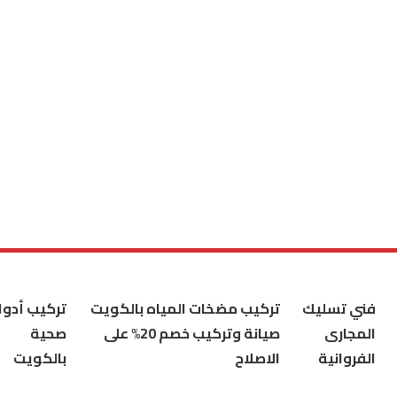
فني تسليك
تركيب مضخات المياه بالكويت
تركيب أدوا
المجارى
صيانة وتركيب خصم 20% على
صحية
الفروانية
الاصلاح
بالكويت