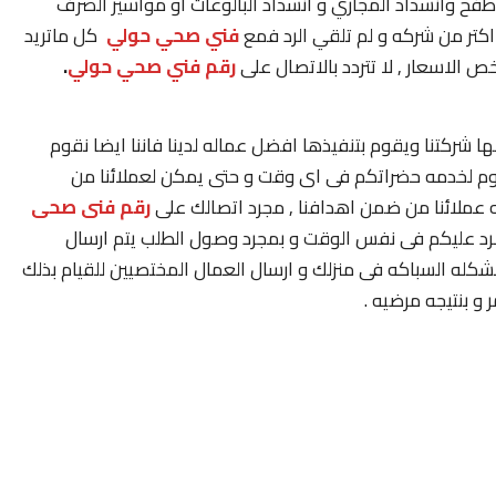
فح وأنسداد المجاري و انسداد البالوعات او مواسير الصرف
كتر من شركه و لم تلقي الرد فمع
فني صحي حولي
كل ماتريد
ص الاسعار , لا تتردد بالاتصال على
رقم
فني صحي حولي
.
ا شركتنا ويقوم بتنفيذها افضل عماله لدينا فاننا ايضا نقوم
يوم لخدمه حضراتكم فى اى وقت و حتى يمكن لعملائنا من
 عملائنا من ضمن اهدافنا , مجرد اتصالك على
رقم فنى صحى
رد عليكم فى نفس الوقت و بمجرد وصول الطلب يتم ارسال
له السباكه فى منزلك و ارسال العمال المختصيين للقيام بذلك
 بنتيجه مرضيه .