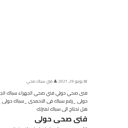
📅 يونيو 29, 2021
|
👤 فني سباك صحي
فنى صحي حولي فني صحي الجهراء سباك الجهر
حولى _رقم سباك فى الاحمدى _سباك حولى _ 
هل تحتاج الى سباك لمنزلك
فنى صحى حولى