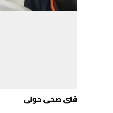
فنى صحى حولى