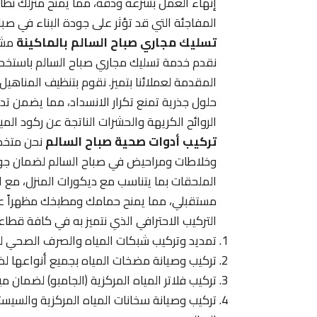
إنهاء العمل بسرعة ودقة، مما يمنح منزلك ن
المفاجئة التي قد تؤثر على جودة البناء في صبا
تسليك مجاري صباح السالم بالماكينة
مشاك
نقدم خدمة تسليك مجاري صباح السالم باستخدا
المقدمة لعملائنا بتميز. نقوم بتنظيف المناهيل و
حلول جذرية تمنع تكرار الانسداد، مما يضمن 
الروائح الكريهة والحشرات الناتجة عن ركود الم
تركيب أدوات صحية صباح السالم
نحن متخص
وخلاطات ومراحيض في صباح السالم لضمان جودة 
الملحقات بما يتناسب مع ديكورات المنزل، مع ا
مستقبلي، مما يمنح حمامك ومطبخك مظهراً عصري
التركيب الاحترافي الذي نتميز به في كافة قطا
تمديد وتركيب شبكات المياه والصرف الصحي للق
تركيب وصيانة مضخات المياه بجميع أنواعها لضما
تركيب فلاتر المياه المركزية (الجامبو) لضمان 
تركيب وصيانة سخانات المياه المركزية والسيس