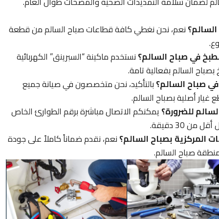
الم لضمان سلامة التمديدات الصحية والمضخات طوال العام.
نعم، نحن نغطي كافة قطاعات صباح السالم من قطعة
بخ في صباح السالم؟
نستخدم ماكينة “السبرينق” الكهربائية
بصباح السالم بفعالية تامة.
ي صباح السالم؟
بالتأكيد، نحن متخصصون في صيانة جميع
 غيار أصلية بصباح السالم.
سالم للضرورة؟
يمكنكم الاتصال مباشرة برقم الطوارئ الخاص
ن 30 دقيقة.
ت المركزية بصباح السالم؟
نعم، نقدم ضماناً كاملاً على جودة
منطقة صباح السالم.