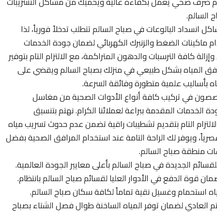
ظام صرف صحي يعمل بكفاءة عالية ويحميك من مشاكل التسريبات
ح السالم.
ل انسداد البالوعات في صباح السالم تتطلب تدخلاً فورياً، لذا
م ماكينات الضغط والزنبرك الكهربائي لضمان جودة الخدمات
إزالة كافة الترسبات والدهون المتراكمة، مع الالتزام التام بتوفير
تدفق المياه بشكل طبيعي في منزلك بصباح السالم ويقضي على
ياه بأساليب علمية متطورة وفائقة السرعة.
صون في تركيب كافة أنواع الأدوات الصحية من مغاسل
الخدمات المقدمة ببراعة لعملائنا الكرام. نهتم بتنسيق
لالتزام التام بتقديم تشطيبات راقية تضمن عدم حدوث تسريب مياه
اً، ويوفر لك الراحة التامة عند استخدام المرافق الصحية بفضل
عات منطقة صباح السالم.
سائم الجديدة في صباح السالم بأعلى معايير الجودة العالمية.
ن قوة الدفع في الأدوار العليا لقسائم صباح السالم بانتظام.
مياه استحمام وغسيل نقية تماماً لكافة سكان صباح السالم.
تم العادي لضمان توفر المياه الساخنة طوال فصل الشتاء بصباح