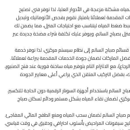
اه مشكلة مزعجة في الأدوار العليا، لذا نوفر فني تصليح
المقدمة لعملائنا بامتياز. نقوم بفحص الأتوماتيك وتبديل
 بضبط ضغط المياه ليتناسب مع احتياجات المنزل، مما يضمن لك
المنزل بصباح السالم، ويوفر عليك تكلفة شراء مضخة جديدة عبر
قسائم صباح السالم إلى نظام سيستم مركزي، لذا نوفر خدمة
فضل الماركات لضمان جودة الخدمات المقدمة ببراعة لعملائنا.
اع)، مع الالتزام التام بتوفير مياه ساخنة فورية عند فتح الصنبور،
ك، بفضل التركيب المتقن الذي يراعي أعلى معايير الجودة
اح السالم باستخدام أجهزة السونار الرقمية دون الحاجة للتكسير.
مركزي لضمان نقاء المياه بشكل مستمر ودائم لسكان صباح
م صباح السالم لضمان سحب المياه ومنع الطفح المائي المفاجئ.
صليح سيفونات المراحيض بأسلوب احترافي ودقيق في وقت قياسي.