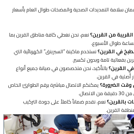
ضمان سلامة التمديدات الصحية والمضخات طوال العام بأسعار
قريبة من القرين؟
نعم، نحن نغطي كافة مناطق القرين بما
الساعة طوال الأسبوع.
بخ في القرين؟
نستخدم ماكينة “السبرينق” الكهربائية التي
ين بفعالية تامة وبدون تكسير.
ي القرين؟
بالتأكيد، نحن متخصصون في صيانة جميع أنواع
 أصلية في القرين.
وقت الضرورة؟
يمكنكم الاتصال مباشرة برقم الطوارئ الخاص
اتصال.
ت بالقرين؟
نعم، نقدم ضماناً كاملاً على جودة التركيب
نطقة القرين.