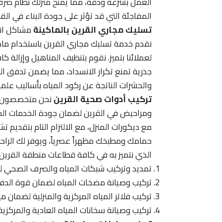
العمل بسرعة ودقة، مما يمنح منزلك نظام ص
المفاجئة التي قد تؤثر على جودة البناء في الق
تسليك مجاري القرين بالماكينة
مشاكل انسد
نقدم خدمة تسليك مجاري القرين باستخدام ماك
لعملائنا بتميز. نقوم بتنظيف المناهيل وإزالة كا
جذرية تمنع تكرار الانسداد، مما يضمن تدفق ا
والحشرات الناتجة عن ركود المياه بأساليب علم
تركيب أدوات صحية القرين
نحن متخصصون في
ومراحيض في القرين لضمان جودة الخدمات المقدم
مع ديكورات المنزل، مع الالتزام التام بتقدي
حمامك ومطبخك مظهراً عصرياً، ويوفر لك الراحة
الذي نتميز به في كافة قطاعات منطقة القرين 
تمديد وتركيب شبكات المياه والصرف الصحي للمن
تركيب وصيانة مضخات المياه لضمان قوة الدفع في
تركيب فلاتر المياه المركزية والمنزلية لضمان م
تركيب وصيانة سخانات المياه العادية والمركزي