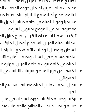
تصليح مضخات مياه القرين
ضعف المياه مشك
مضخات مياه القرين لضمان جودة الخدمات المقد
التالفة بقطع أصلية، مع الالتزام التام بضبط ض
مستمراً وقوياً للمياه في كافة صنابير المنزل 
ومحترفة تتم في الموقع بمنتهى السرعة.
تركيب سخانات مياه القرين
تحتاج منازل ال
سخانات مياه القرين باستخدام أفضل الماركات 
السخان وتوصيل الوصلات الآمنة، مع الالتزام ال
ساخنة مستمرة في الشتاء ويضمن أمان عائلتك
المياه في كافة بيوت منطقة القرين بمهارة عال
الكشف عن خرير المياه وتسريبات الأنابيب في ال
العشوائي.
تبديل شمعات فلاتر المياه وصيانة السيستم ا
القرين.
تركيب وصيانة ماكينات جورة السرداب في منازل
صيانة وتبديل خلاطات المطابخ والحمامات وت