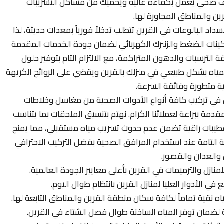
رف صحي يعمل بكفاءة عالية ويحميك من مشاكل التسريبات
رين والمناطق المجاورة لها.
اد البالوعات في القرين تتطلب تدخلاً فورياً بمعدات حديثة، لذا
ينات الضغط والزنبرك الكهربائي لضمان جودة الخدمات المقدمة
فة الترسبات والدهون المتراكمة، مع الالتزام التام بتوفير حلول
لمياه بشكل طبيعي في منزلك بالقرين ويقضي على الروائح الكريهة
ية متطورة وفائقة السرعة.
 تركيب كافة أنواع الأدوات الصحية من مغاسل وخلاطات
ة ببراعة لعملائنا الكرام. نهتم بتنسيق الملحقات بما يتناسب
م تشطيبات راقية تضمن عدم حدوث تسريب مياه مستقبلي، مما يمنح
 التامة عند استخدام المرافق الصحية بفضل التركيب الاحترافي
والعدان والقصور.
ازل والترميمات في القرين بأعلى معايير الجودة العالمية.
 الأدوار العليا لمنازل القرين بانتظام طوال اليوم.
ياه نقية تماماً لكافة سكان منطقة القرين والمناطق التابعة لها.
ة لضمان توفر المياه الساخنة طوال فصل الشتاء في القرين.