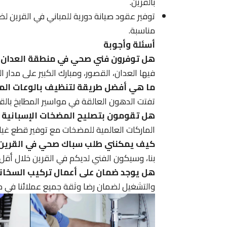
بالقرين.
توفير عقود صيانة دورية للمباني في القرين ل
مناسبة.
أسئلة وأجوبة
هل توفرون فني صحي في منطقة العدان ال
فيها العدان، القصور، ومبارك الكبير على مدار 
ما هي أفضل طريقة لتنظيف بالوعات المط
تفتت الدهون العالقة في مواسير المطابخ بالقر
هل تقومون بتصليح المضخات الإسبانية ف
الماركات العالمية للمضخات مع توفير قطع غيار
كيف يمكنني طلب سباك صحي في القرين 
بنا، وسيكون الفني لديكم في القرين خلال أقل من 30 دقيقة من ال
هل يوجد ضمان على أعمال تركيب السخانا
والتشغيل لضمان رضا وثقة جميع عملائنا في م