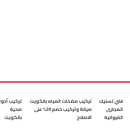
فني تسليك
تركيب مضخات المياه بالكويت
تركيب أدوا
المجارى
صيانة وتركيب خصم 20% على
صحية
الفروانية
الاصلاح
بالكويت