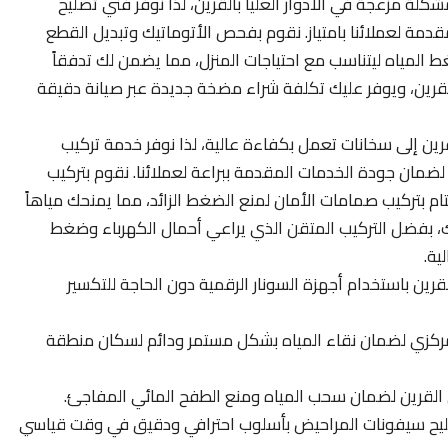
لة مزعجة في الأدوار العليا بالقرين، لذا نوفر فني تصليح
مة لعملائنا بامتياز. نقوم بفحص الأتوماتيك وتبديل القطع
غط المياه ليتناسب مع احتياجات المنزل، مما يضمن لك تدفقاً
بالقرين، ويوفر عليك تكلفة شراء مضخة جديدة عبر صيانة دقيقة
قرين إلى سخانات تعمل بكفاءة عالية، لذا نوفر خدمة تركيب
لضمان جودة الخدمات المقدمة ببراعة لعملائنا. نقوم بتركيب
تام بتركيب صمامات الأمان لمنع الضغط الزائد، مما يمنحك مياهاً
، بفضل التركيب المتقن الذي يراعي أحمال الكهرباء وضغط
ية.
قرين باستخدام أجهزة السونار الرقمية دون الحاجة للتكسير
لمركزي لضمان نقاء المياه بشكل مستمر ودائم لسكان منطقة
 القرين لضمان سحب المياه ومنع الطفح المائي المفاجئ.
صليح سيفونات المراحيض بأسلوب احترافي ودقيق في وقت قياسي