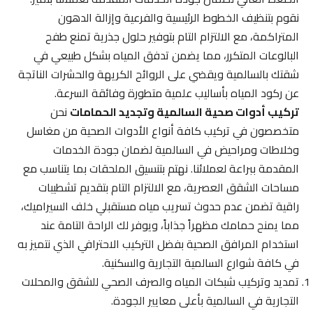
نقوم بتنظيف الخطوط الرئيسية والفرعية وإزالة الدهون
المتراكمة، مع الالتزام التام بتوفير حلول جذرية تمنع طفح
البالوعات المتكرر، مما يضمن تدفق المياه بشكل طبيعي في
شقتك بالسالمية ويقضي على الروائح الكريهة والحشرات الناتجة
عن ركود المياه بأساليب علمية متطورة وفائقة السرعة.
تركيب أدوات صحية السالمية وتجديد الحمامات
نحن
متخصصون في تركيب كافة أنواع الأدوات الصحية من مغاسل
وخلاطات ومراحيض في السالمية لضمان جودة الخدمات
المقدمة ببراعة لعملائنا. نهتم بتنسيق الملحقات بما يتناسب مع
مساحات الشقق العصرية، مع الالتزام التام بتقديم تشطيبات
راقية تضمن عدم حدوث تسريب مياه مستقبلي خلف السيراميك،
مما يمنح حمامك مظهراً جذاباً، ويوفر لك الراحة التامة عند
استخدام المرافق الصحية بفضل التركيب الاحترافي الذي نتميز به
في كافة شوارع السالمية التجارية والسكنية.
تمديد وتركيب شبكات المياه والصرف الصحي للشقق والمحلات
التجارية في السالمية بأعلى معايير الجودة.