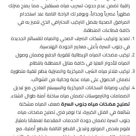
راقية تضمن عدم حدوث تسريب مياه مستقبلي، مما يمنح منزلك
مظهراً عصرياً وجذاباً، ويوفر لك الراحة التامة عند استخدام
المرافق الصحية بفضل التركيب الاحترافي الذي نتميز به في
كافة قطاعات المنطقة.
تمديد وتركيب شبكات الصرف الصحي والمياه للقسائم الجديدة
في جنوب السرة بأعلى معايير الجودة الهندسية.
تركيب مضخات المياه الإيطالية لتقوية الدفع وضمان وصول
المياه للأدوار العليا في كافة منازل المنطقة بانتظام.
تركيب فلاتر مياه الشرب المركزية والمنزلية بنظم تنقية متطورة
لضمان الحصول على مياه عذبة وخالية من الشوائب.
تركيب وصيانة السخانات المركزية والسيستم العادي مع تبديل
الصمامات والترموستات لضمان مياه ساخنة آمنة طوال الشتاء.
تصليح مضخات مياه جنوب السرة
ضعف المياه مشكلة
شائعة في الفلل الكبيرة، لذا نوفر فني تصليح مضخات مياه
جنوب السرة لضمان جودة الخدمات المقدمة لعملائنا بامتياز.
نقوم بفحص الموتور وتبديل القطع التالفة بقطع أصلية، مع