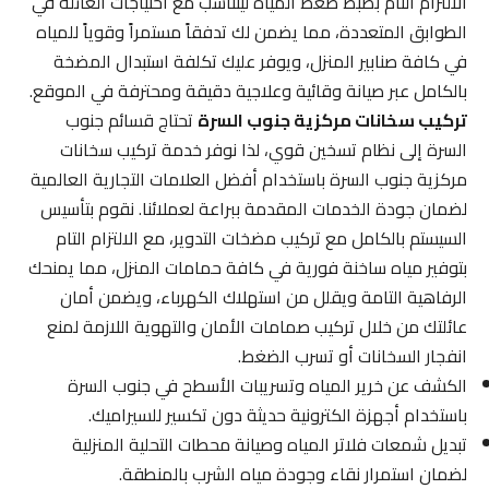
الالتزام التام بضبط ضغط المياه ليتناسب مع احتياجات العائلة في
الطوابق المتعددة، مما يضمن لك تدفقاً مستمراً وقوياً للمياه
في كافة صنابير المنزل، ويوفر عليك تكلفة استبدال المضخة
بالكامل عبر صيانة وقائية وعلاجية دقيقة ومحترفة في الموقع.
تركيب سخانات مركزية جنوب السرة
تحتاج قسائم جنوب
السرة إلى نظام تسخين قوي، لذا نوفر خدمة تركيب سخانات
مركزية جنوب السرة باستخدام أفضل العلامات التجارية العالمية
لضمان جودة الخدمات المقدمة ببراعة لعملائنا. نقوم بتأسيس
السيستم بالكامل مع تركيب مضخات التدوير، مع الالتزام التام
بتوفير مياه ساخنة فورية في كافة حمامات المنزل، مما يمنحك
الرفاهية التامة ويقلل من استهلاك الكهرباء، ويضمن أمان
عائلتك من خلال تركيب صمامات الأمان والتهوية اللازمة لمنع
انفجار السخانات أو تسرب الضغط.
الكشف عن خرير المياه وتسريبات الأسطح في جنوب السرة
باستخدام أجهزة الكترونية حديثة دون تكسير للسيراميك.
تبديل شمعات فلاتر المياه وصيانة محطات التحلية المنزلية
لضمان استمرار نقاء وجودة مياه الشرب بالمنطقة.