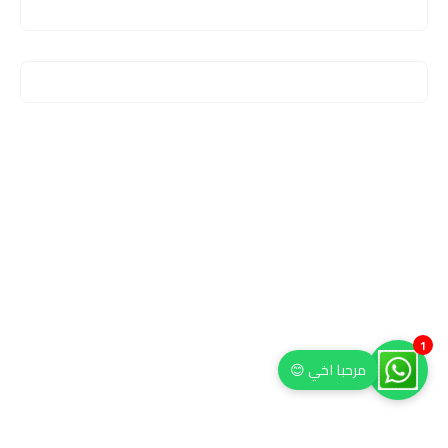
1
مرحبا اخي 😊