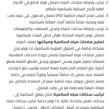
تركيب وصيانة مضخات المياه لضمان قوة الدفع في الأدوار
العليا للأبراج السكنية بالسالمية بانتظام.
تركيب فلاتر المياه المنزلية (RO) لضمان الحصول على مياه شرب
نقية وصحية تماماً لكافة أفراد العائلة بالسالمية.
تركيب وصيانة سخانات المياه وتبديل الشمعات والترموستات
لضمان توفر المياه الساخنة طوال فصل الشتاء بالسالمية.
تصليح مضخات مياه السالمية وصيانتها
ضعف المياه
مشكلة شائعة في الشقق العلوية بالسالمية، لذا نوفر فني
تصليح مضخات مياه السالمية لضمان جودة الخدمات المقدمة
لعملائنا بامتياز. نقوم بفحص الموتور وتبديل القطع التالفة بقطع
أصلية، مع الالتزام التام بضبط ضغط المياه ليتناسب مع احتياجات
الشقة، مما يضمن لك تدفقاً مستمراً وقوياً للمياه في كافة
صنابير المنزل، ويوفر عليك تكلفة استبدال المضخة بالكامل عبر
صيانة دقيقة ومحترفة تتم في وقت قياسي.
تركيب سخانات مياه السالمية
تحتاج شقق السالمية إلى
سخانات تعمل بكفاءة عالية، لذا نوفر خدمة تركيب سخانات مياه
السالمية باستخدام أفضل الماركات (إيطالي وخليجي) لضمان