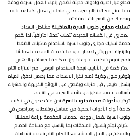
قطع غيار أصلية وأدوات حديثة تضمن إنهاء العمل بسرعة ودقة،
مما يمنح منزلك نظام صرف صحي متكامل يعمل بكفاءة عالية
ويحميك من التسريبات المفاجئة.
تسليك مجاري جنوب السرة بالماكينة
مشاكل انسداد
المجاري في القسائم الجديدة تتطلب تدخلاً احترافياً، لذا نقدم
خدمة تسليك مجاري جنوب السرة باستخدام ماكينات الضغط
والزنبرك الكهربائي لضمان جودة الخدمات المقدمة لعملائنا
بتميز. نقوم بتنظيف البالوعات وإزالة كافة الترسبات والدهون
المتراكمة في الأنابيب نتيجة الاستخدام اليومي، مع الالتزام التام
بتوفير حلول جذرية تمنع تكرار الانسداد، مما يضمن تدفق المياه
بشكل طبيعي في منزلك ويقضي على الروائح الكريهة والحشرات
بأساليب علمية متطورة وفائقة السرعة في التنفيذ.
تركيب أدوات صحية جنوب السرة
نحن متخصصون في تركيب
كافة أنواع الأدوات الصحية من مغاسل وخلاطات ومراحيض في
جنوب السرة لضمان جودة الخدمات المقدمة ببراعة لعملائنا
الكرام. نهتم بتنسيق الملحقات بما يتناسب مع مساحة الحمام
والمطبخ في الفلل الحديثة، مع الالتزام التام بتقديم تشطيبات