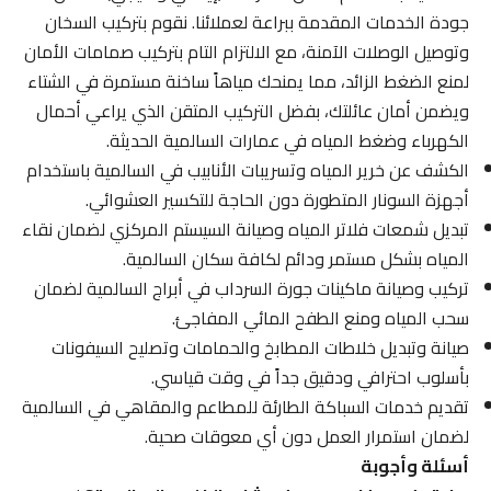
جودة الخدمات المقدمة ببراعة لعملائنا. نقوم بتركيب السخان
وتوصيل الوصلات الآمنة، مع الالتزام التام بتركيب صمامات الأمان
لمنع الضغط الزائد، مما يمنحك مياهاً ساخنة مستمرة في الشتاء
ويضمن أمان عائلتك، بفضل التركيب المتقن الذي يراعي أحمال
الكهرباء وضغط المياه في عمارات السالمية الحديثة.
الكشف عن خرير المياه وتسريبات الأنابيب في السالمية باستخدام
أجهزة السونار المتطورة دون الحاجة للتكسير العشوائي.
تبديل شمعات فلاتر المياه وصيانة السيستم المركزي لضمان نقاء
المياه بشكل مستمر ودائم لكافة سكان السالمية.
تركيب وصيانة ماكينات جورة السرداب في أبراج السالمية لضمان
سحب المياه ومنع الطفح المائي المفاجئ.
صيانة وتبديل خلاطات المطابخ والحمامات وتصليح السيفونات
بأسلوب احترافي ودقيق جداً في وقت قياسي.
تقديم خدمات السباكة الطارئة للمطاعم والمقاهي في السالمية
لضمان استمرار العمل دون أي معوقات صحية.
أسئلة وأجوبة