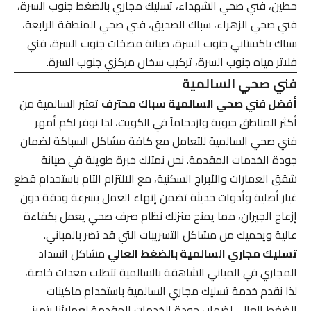
حطين، فني صحي الشهداء، تسليك مجاري بالضغط جنوب السرة،
فني صحي الزهراء، سباك الصديق، فني صحي المنطقة الرابعة،
سباك باكستاني جنوب السرة، صيانة مضخات جنوب السرة، فني
فلاتر مياه جنوب السرة، تركيب سخان مركزي جنوب السرة.
فني صحي السالمية
أفضل فني صحي السالمية سباك محترف
تعتبر السالمية من
أكثر المناطق حيوية وازدحاماً في الكويت، لذا نوفر لكم أمهر
فني صحي السالمية للتعامل مع كافة مشاكل السباكة لضمان
جودة الخدمات المقدمة. نحن نمتلك خبرة طويلة في صيانة
شقق العمارات والأبراج السكنية، مع الالتزام التام باستخدام قطع
غيار أصلية وأدوات حديثة تضمن إنهاء العمل بسرعة ودقة دون
إزعاج الجيران، مما يمنح منزلك نظام صرف صحي يعمل بكفاءة
عالية ويحميك من مشاكل التسريبات التي قد تضر بالمباني.
تسليك مجاري السالمية بالضغط العالي
مشاكل انسداد
المجاري في المباني الشاهقة بالسالمية تتطلب معدات خاصة،
لذا نقدم خدمة تسليك مجاري السالمية باستخدام ماكينات
الضغط العالي لضمان جودة الخدمات المقدمة لعملائنا بتميز.