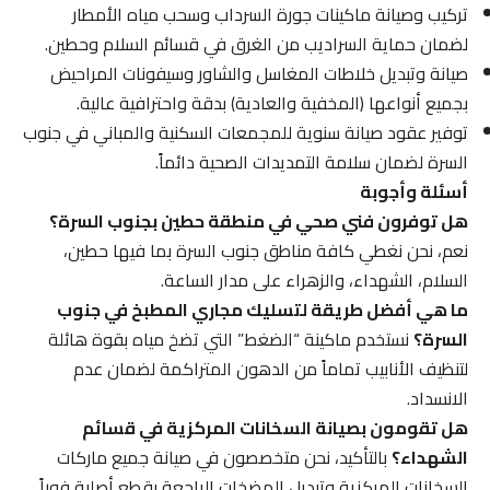
تركيب وصيانة ماكينات جورة السرداب وسحب مياه الأمطار
لضمان حماية السراديب من الغرق في قسائم السلام وحطين.
صيانة وتبديل خلاطات المغاسل والشاور وسيفونات المراحيض
بجميع أنواعها (المخفية والعادية) بدقة واحترافية عالية.
توفير عقود صيانة سنوية للمجمعات السكنية والمباني في جنوب
السرة لضمان سلامة التمديدات الصحية دائماً.
أسئلة وأجوبة
هل توفرون فني صحي في منطقة حطين بجنوب السرة؟
نعم، نحن نغطي كافة مناطق جنوب السرة بما فيها حطين،
السلام، الشهداء، والزهراء على مدار الساعة.
ما هي أفضل طريقة لتسليك مجاري المطبخ في جنوب
السرة؟
نستخدم ماكينة “الضغط” التي تضخ مياه بقوة هائلة
لتنظيف الأنابيب تماماً من الدهون المتراكمة لضمان عدم
الانسداد.
هل تقومون بصيانة السخانات المركزية في قسائم
الشهداء؟
بالتأكيد، نحن متخصصون في صيانة جميع ماركات
السخانات المركزية وتبديل المضخات الراجعة بقطع أصلية فوراً.