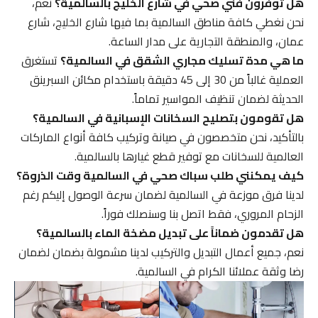
هل توفرون فني صحي في شارع الخليج بالسالمية؟
نعم،
نحن نغطي كافة مناطق السالمية بما فيها شارع الخليج، شارع
عمان، والمنطقة التجارية على مدار الساعة.
ما هي مدة تسليك مجاري الشقق في السالمية؟
تستغرق
العملية غالباً من 30 إلى 45 دقيقة باستخدام مكائن السبرينق
الحديثة لضمان تنظيف المواسير تماماً.
هل تقومون بتصليح السخانات الإسبانية في السالمية؟
بالتأكيد، نحن متخصصون في صيانة وتركيب كافة أنواع الماركات
العالمية للسخانات مع توفير قطع غيارها بالسالمية.
كيف يمكنني طلب سباك صحي في السالمية وقت الذروة؟
لدينا فرق موزعة في السالمية لضمان سرعة الوصول إليكم رغم
الزحام المروري، فقط اتصل بنا وسنصلك فوراً.
هل تقدمون ضماناً على تبديل مضخة الماء بالسالمية؟
نعم، جميع أعمال التبديل والتركيب لدينا مشمولة بضمان لضمان
رضا وثقة عملائنا الكرام في السالمية.