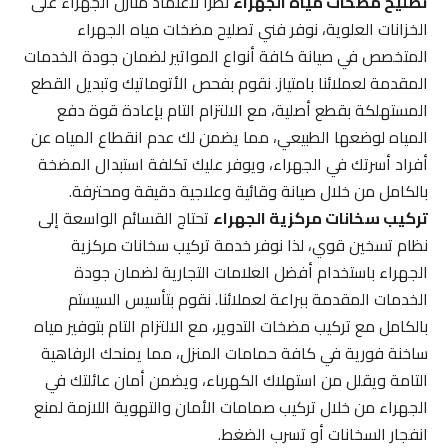
تصليح مضخات مياه الجهراء
نظراً لاعتماد منازل الجهراء على
الخزانات العلوية، نوفر فني تصليح مضخات مياه الجهراء
المتخصص في صيانة كافة أنواع المواتير لضمان جودة الخدمات
المقدمة لعملائنا بامتياز. نقوم بفحص الأتوماتيك وتبديل القطع
المستهلكة بقطع أصلية، مع الالتزام التام بإعادة قوة دفع
المياه لوضعها الطبيعي، مما يضمن لك عدم انقطاع المياه عن
أفراد أسرتك في الجهراء، ويوفر عليك تكلفة استبدال المضخة
بالكامل من خلال صيانة وقائية وعلاجية دقيقة ومحترفة.
تركيب سخانات مركزية الجهراء
تحتاج القسائم الواسعة إلى
نظام تسخين قوي، لذا نوفر خدمة تركيب سخانات مركزية
الجهراء باستخدام أفضل العلامات التجارية لضمان جودة
الخدمات المقدمة ببراعة لعملائنا. نقوم بتأسيس السيستم
بالكامل مع تركيب مضخات التدوير، مع الالتزام التام بتوفير مياه
ساخنة فورية في كافة حمامات المنزل، مما يمنحك الرفاهية
التامة ويقلل من استهلاك الكهرباء، ويضمن أمان عائلتك في
الجهراء من خلال تركيب صمامات الأمان والتهوية اللازمة لمنع
انفجار السخانات أو تسرب الضغط.