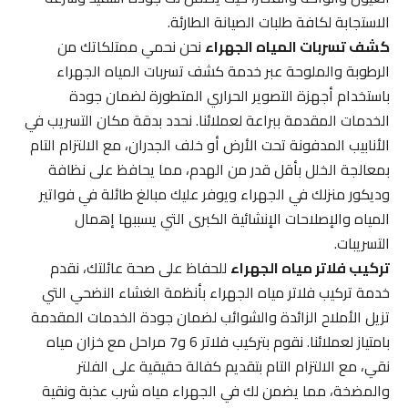
الاستجابة لكافة طلبات الصيانة الطارئة.
كشف تسربات المياه الجهراء
نحن نحمي ممتلكاتك من
الرطوبة والملوحة عبر خدمة كشف تسربات المياه الجهراء
باستخدام أجهزة التصوير الحراري المتطورة لضمان جودة
الخدمات المقدمة ببراعة لعملائنا. نحدد بدقة مكان التسريب في
الأنابيب المدفونة تحت الأرض أو خلف الجدران، مع الالتزام التام
بمعالجة الخلل بأقل قدر من الهدم، مما يحافظ على نظافة
وديكور منزلك في الجهراء ويوفر عليك مبالغ طائلة في فواتير
المياه والإصلاحات الإنشائية الكبرى التي يسببها إهمال
التسريبات.
تركيب فلاتر مياه الجهراء
للحفاظ على صحة عائلتك، نقدم
خدمة تركيب فلاتر مياه الجهراء بأنظمة الغشاء النضحي التي
تزيل الأملاح الزائدة والشوائب لضمان جودة الخدمات المقدمة
بامتياز لعملائنا. نقوم بتركيب فلاتر 6 و7 مراحل مع خزان مياه
نقي، مع الالتزام التام بتقديم كفالة حقيقية على الفلتر
والمضخة، مما يضمن لك في الجهراء مياه شرب عذبة ونقية