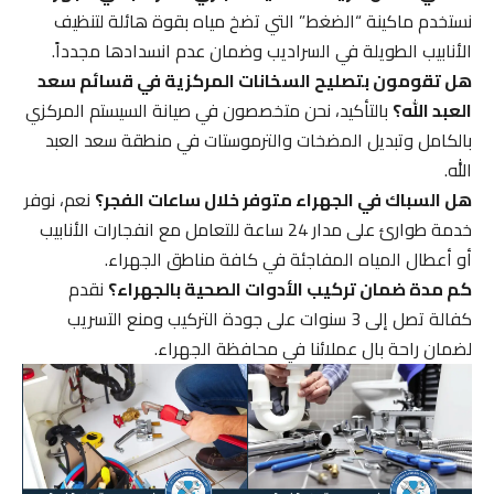
نستخدم ماكينة “الضغط” التي تضخ مياه بقوة هائلة لتنظيف
الأنابيب الطويلة في السراديب وضمان عدم انسدادها مجدداً.
هل تقومون بتصليح السخانات المركزية في قسائم سعد
العبد الله؟
بالتأكيد، نحن متخصصون في صيانة السيستم المركزي
بالكامل وتبديل المضخات والترموستات في منطقة سعد العبد
الله.
هل السباك في الجهراء متوفر خلال ساعات الفجر؟
نعم، نوفر
خدمة طوارئ على مدار 24 ساعة للتعامل مع انفجارات الأنابيب
أو أعطال المياه المفاجئة في كافة مناطق الجهراء.
كم مدة ضمان تركيب الأدوات الصحية بالجهراء؟
نقدم
كفالة تصل إلى 3 سنوات على جودة التركيب ومنع التسريب
لضمان راحة بال عملائنا في محافظة الجهراء.