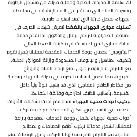
لك سلامة التمديدات الصحية وحماية منزلك من مشاكل الرطوبة
وتسربات المياه التي قد تؤثر على البنية الإنشائية في محافظة
الجهراء، بفضل خبرتنا التي تمتد لسنوات طويلة.
تسليك مجاري الجهراء بالضغط
تتعرض شبكات الصرف في
المناطق الصحراوية لتراكم الرمال والدهون، لذا نقدم خدمة
تسليك مجاري الجهراء باستخدام ماكينات الضغط العالي
“النيتروجين” لضمان جودة الخدمات المقدمة لعملائنا بتميز. نقوم
بتنظيف المناهيل والبالوعات المسدودة وإزالة العوائق الصلبة،
مع الالتزام التام بتوفير حلول تمنع ارتداد المياه والروائح
الكريهة، مما يضمن انسيابية الصرف في منزلك بالجهراء ويحميك
من مخاطر الطفح المفاجئ الذي قد يسبب تلوثاً بيئياً داخل
القسيمة، بأساليب تنظيف احترافية وفائقة الكفاءة.
تركيب أدوات صحية الجهراء
نقدم لكم أحدث تشكيلات الأدوات
الصحية التي تناسب ذوق سكان المحافظة عبر خدمة تركيب
أدوات صحية الجهراء لضمان جودة الخدمات المقدمة ببراعة
لعملائنا. تشمل خدماتنا تركيب أطقم الحمامات والمطابخ
الفاخرة، مع الالتزام التام بضبط زوايا التركيب وعزل الوصلات لمنع