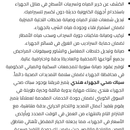
الكشف عن خرير المياه وتسريبات الأسطح في منازل الجهراء
باستخدام أجهزة الكترونية حديثة دون تكسير للسيراميك.
تبديل شمعات فلاتر المياه وصيانة محطات التحلية المنزلية
لضمان استمرار نقاء وجودة مياه الشرب بالجهراء.
تركيب وصيانة ماكينات جورة السرداب وسحب مياه الأمطار
لضمان حماية السراديب من الغرق في قسائم الجهراء.
صيانة وتبديل خلاطات المغاسل والشاور وسيفونات المراحيض
بجميع أنواعها (المخفية والعادية) بدقة واحترافية عالية.
توفير عقود صيانة سنوية للمجمعات السكنية والمباني الحكومية
في محافظة الجهراء لضمان سلامة التمديدات الصحية دائماً.
سباك صحي الجهراء هندي
يتميز فريقنا بوجود سباك صحي
الجهراء هندي يمتلك مهارة يدوية فائقة وخبرة طويلة في
السوق الكويتي لضمان جودة الخدمات المقدمة لعملائنا بتميز.
يقوم بتنفيذ أعمال التمديد واللحام الحراري بدقة متناهية، مع
الالتزام التام بالانتهاء من العمل في الوقت المحدد وبأرخص
الأسعار في الجهراء، مما يجعله الخيار المفضل لأهالي مناطق
العيون والواحة والقصر، حيث يضمن لك جودة التنفيذ وسرعة