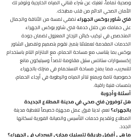
وصحية تماماً، تغنيك عن شراء قناني المياه الخارجية وتوفر لك
الأمان الصحي الدائم من قلب مطبخك.
فني شاور بوكس الجهراء
نضفي لمسة من الأناقة والجمال
على حمامك من خلال خدمة فني شاور بوكس الجهراء
المتخصص في تركيب كبائن الزجاج المعزول لضمان جودة
الخدمات المقدمة لعملائنا بتميز. نقوم بتصميم وتفصيل الشاور
بوكس بما يتناسب مع مساحة الحمام، مع الالتزام التام باستخدام
إكسسوارات ستانلس ستيل مقاومة للصدأ وسيليكون مانع
للتسريب، مما يمنح مساحة الاستحمام في منزلك بالجهراء
خصوصية تامة ويمنع تناثر المياه والرطوبة في أرجاء الحمام،
بلمسات فنية راقية.
أسئلة وأجوبة
هل توفرون فني صحي في مدينة المطلاع الجديدة
بالجهراء؟
نعم، لدينا فرق عمل مجهزة خصيصاً لتغطية مدينة
المطلاع وتقديم خدمات التأسيس والصيانة الفورية لسكانها
الجدد.
ما هي أفضل طريقة لتسليك مجاري السرداب في الجهراء؟