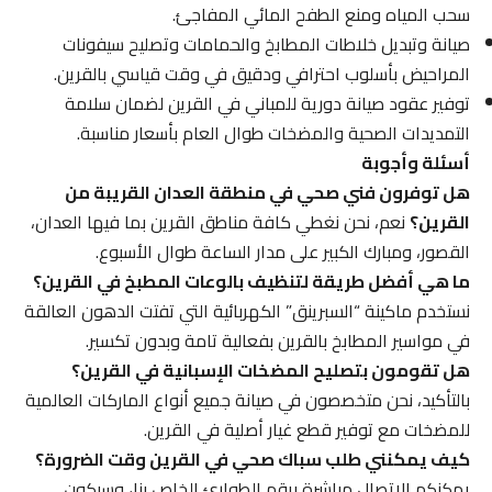
سحب المياه ومنع الطفح المائي المفاجئ.
صيانة وتبديل خلاطات المطابخ والحمامات وتصليح سيفونات
المراحيض بأسلوب احترافي ودقيق في وقت قياسي بالقرين.
توفير عقود صيانة دورية للمباني في القرين لضمان سلامة
التمديدات الصحية والمضخات طوال العام بأسعار مناسبة.
أسئلة وأجوبة
هل توفرون فني صحي في منطقة العدان القريبة من
القرين؟
نعم، نحن نغطي كافة مناطق القرين بما فيها العدان،
القصور، ومبارك الكبير على مدار الساعة طوال الأسبوع.
ما هي أفضل طريقة لتنظيف بالوعات المطبخ في القرين؟
نستخدم ماكينة “السبرينق” الكهربائية التي تفتت الدهون العالقة
في مواسير المطابخ بالقرين بفعالية تامة وبدون تكسير.
هل تقومون بتصليح المضخات الإسبانية في القرين؟
بالتأكيد، نحن متخصصون في صيانة جميع أنواع الماركات العالمية
للمضخات مع توفير قطع غيار أصلية في القرين.
كيف يمكنني طلب سباك صحي في القرين وقت الضرورة؟
يمكنكم الاتصال مباشرة برقم الطوارئ الخاص بنا، وسيكون