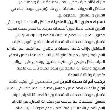
منزلك نظام صرف صحي يعمل بكفاءة عالية ويحميك من
مشاكل التسريبات المفاجئة التي قد تؤثر على جودة البناء في
القرين والمناطق المجاورة لها.
تسليك مجاري القرين بالماكينة
مشاكل انسداد البالوعات في
القرين تتطلب تدخلاً فورياً بمعدات حديثة، لذا نقدم خدمة تسليك
مجاري القرين باستخدام ماكينات الضغط والزنبرك الكهربائي
لضمان جودة الخدمات المقدمة لعملائنا بتميز. نقوم بتنظيف
المناهيل وإزالة كافة الترسبات والدهون المتراكمة، مع الالتزام
التام بتوفير حلول جذرية تمنع تكرار الانسداد، مما يضمن تدفق
المياه بشكل طبيعي في منزلك بالقرين ويقضي على الروائح
الكريهة والحشرات الناتجة عن ركود المياه بأساليب علمية
متطورة وفائقة السرعة.
تركيب أدوات صحية القرين
نحن متخصصون في تركيب كافة
أنواع الأدوات الصحية من مغاسل وخلاطات ومراحيض في القرين
لضمان جودة الخدمات المقدمة ببراعة لعملائنا الكرام. نهتم
بتنسيق الملحقات بما يتناسب مع ديكورات المنزل، مع الالتزام
التام بتقديم تشطيبات راقية تضمن عدم حدوث تسريب مياه