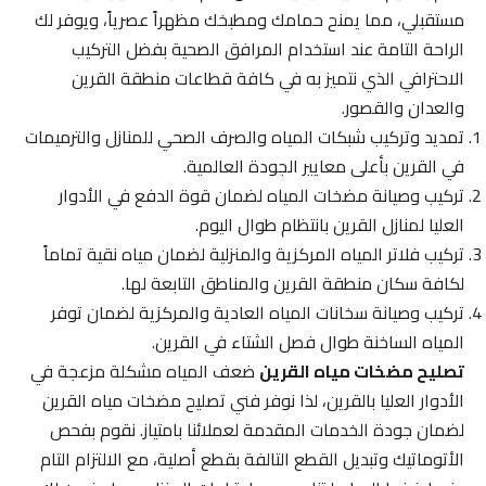
مستقبلي، مما يمنح حمامك ومطبخك مظهراً عصرياً، ويوفر لك
الراحة التامة عند استخدام المرافق الصحية بفضل التركيب
الاحترافي الذي نتميز به في كافة قطاعات منطقة القرين
والعدان والقصور.
تمديد وتركيب شبكات المياه والصرف الصحي للمنازل والترميمات
في القرين بأعلى معايير الجودة العالمية.
تركيب وصيانة مضخات المياه لضمان قوة الدفع في الأدوار
العليا لمنازل القرين بانتظام طوال اليوم.
تركيب فلاتر المياه المركزية والمنزلية لضمان مياه نقية تماماً
لكافة سكان منطقة القرين والمناطق التابعة لها.
تركيب وصيانة سخانات المياه العادية والمركزية لضمان توفر
المياه الساخنة طوال فصل الشتاء في القرين.
تصليح مضخات مياه القرين
ضعف المياه مشكلة مزعجة في
الأدوار العليا بالقرين، لذا نوفر فني تصليح مضخات مياه القرين
لضمان جودة الخدمات المقدمة لعملائنا بامتياز. نقوم بفحص
الأتوماتيك وتبديل القطع التالفة بقطع أصلية، مع الالتزام التام