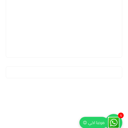
1
مرحبا اخي 😊