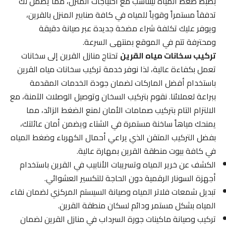
بضبط ضغط المياه ليتناسب مع احتياجات المنزل، مما يضمن لك
تدفقاً مستمراً وقوياً للمياه في كافة صنابير المنزل بالقرين،
ويوفر عليك تكلفة شراء مضخة جديدة عبر صيانة دقيقة
ومحترفة تتم في الموقع بمنتهى السرعة.
تركيب سخانات مياه القرين
تحتاج منازل القرين إلى سخانات
تعمل بكفاءة عالية، لذا نوفر خدمة تركيب سخانات مياه القرين
باستخدام أفضل الماركات لضمان جودة الخدمات المقدمة
ببراعة لعملائنا. نقوم بتركيب السخان وتوصيل الوصلات الآمنة، مع
الالتزام التام بتركيب صمامات الأمان لمنع الضغط الزائد، مما
يمنحك مياهاً ساخنة مستمرة في الشتاء ويضمن أمان عائلتك،
بفضل التركيب المتقن الذي يراعي أحمال الكهرباء وضغط المياه
في كافة بيوت منطقة القرين بمهارة عالية.
الكشف عن خرير المياه وتسريبات الأنابيب في القرين باستخدام
أجهزة السونار الرقمية دون الحاجة للتكسير العشوائي.
تبديل شمعات فلاتر المياه وصيانة السيستم المركزي لضمان نقاء
المياه بشكل مستمر ودائم لسكان منطقة القرين.
تركيب وصيانة ماكينات جورة السرداب في منازل القرين لضمان