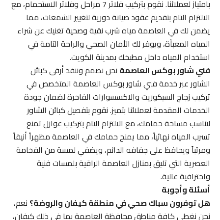
بامتياز لعملائنا. نقوم بتركيب فلاتر 7 مراحل وفلاتر الاستحمام، مع
الالتزام التام بتقديم عقود صيانة دورية لتغيير الشمعات، مما
يضمن لك في العاصمة مياه شرب نقية وصحية تغنيك عن شراء
المياه المعبأة، ويوفر لك الأمان الصحي والراحة التامة في
استخدام المياه داخل مطبخك بمدينة الكويت.
فني شاور بوكس العاصمة
نحن نصمم وننفذ أرقى كبائن
الشاور عبر خدمة فني شاور بوكس العاصمة المتخصص في
تركيب زجاج السيكوريت والاكسسوارات الفاخرة لضمان جودة
الخدمات المقدمة لعملائنا بتميز. نقوم بتفصيل كبائن الشاور
لتناسب مساحة حمامك، مع الالتزام التام بتركيب عوازل تمنع
تسرب المياه نهائياً، مما يمنح حمامك في العاصمة مظهراً أنيقاً
ومرتباً ويحافظ على جفافه الدائم، ويضفي لمسة من الفخامة
العصرية التي تليق بمنازل العاصمة الراقية بلمسات فنية
واحترافية عالية.
أسئلة وأجوبة
هل توفرون سباك صحي في منطقة كيفان والروضة؟
نعم،
نحن نغطي كافة مناطق محافظة العاصمة بما في ذلك كيفان،