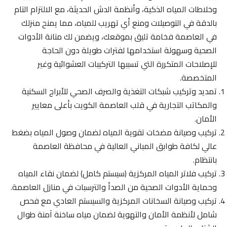
وخلاطات المياه الذكية، وأنظمة الدش الحديثة، مع الالتزام التام
بالدقة في التوصيلات ومنع أي تهريب للمياه، مما يمنح منزلك
في العاصمة فخامة تليق بموقعك، ويضمن لك متانة الأدوات
الصحية وسهولة استخدامها لفترات طويلة دون الحاجة
للإصلاحات المتكررة التي تسببها التركيبات العشوائية وغير
المتخصصة.
تمديد وتركيب شبكات التغذية والصرف الصحي للأبراج السكنية
والمكاتب التجارية في قلب العاصمة الكويت بأعلى معايير
الأمان.
تركيب وصيانة مضخات تقوية المياه لضمان وصول المياه بضغط
عالي لكافة طوابق المباني العالية في محافظة العاصمة
بانتظام.
تركيب فلاتر المياه المركزية (سيستم كامل) لضمان نقاء المياه
وحماية الأدوات الصحية من الصدأ والترسبات في منازل العاصمة.
تركيب وصيانة السخانات المركزية والسيستم العادي مع فحص
شامل لأنظمة الأمان والتهوية لضمان مياه ساخنة آمنة طوال