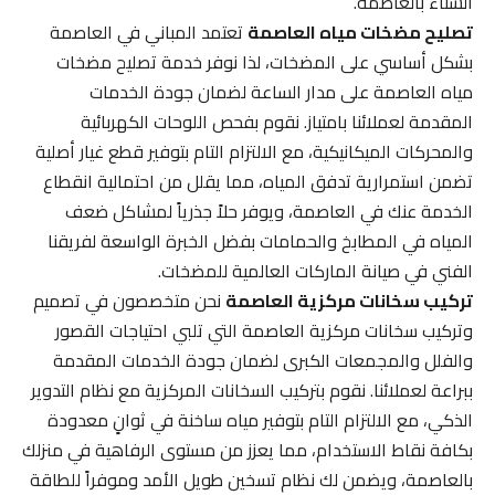
الشتاء بالعاصمة.
تصليح مضخات مياه العاصمة
تعتمد المباني في العاصمة
بشكل أساسي على المضخات، لذا نوفر خدمة تصليح مضخات
مياه العاصمة على مدار الساعة لضمان جودة الخدمات
المقدمة لعملائنا بامتياز. نقوم بفحص اللوحات الكهربائية
والمحركات الميكانيكية، مع الالتزام التام بتوفير قطع غيار أصلية
تضمن استمرارية تدفق المياه، مما يقلل من احتمالية انقطاع
الخدمة عنك في العاصمة، ويوفر حلاً جذرياً لمشاكل ضعف
المياه في المطابخ والحمامات بفضل الخبرة الواسعة لفريقنا
الفني في صيانة الماركات العالمية للمضخات.
تركيب سخانات مركزية العاصمة
نحن متخصصون في تصميم
وتركيب سخانات مركزية العاصمة التي تلبي احتياجات القصور
والفلل والمجمعات الكبرى لضمان جودة الخدمات المقدمة
ببراعة لعملائنا. نقوم بتركيب السخانات المركزية مع نظام التدوير
الذكي، مع الالتزام التام بتوفير مياه ساخنة في ثوانٍ معدودة
بكافة نقاط الاستخدام، مما يعزز من مستوى الرفاهية في منزلك
بالعاصمة، ويضمن لك نظام تسخين طويل الأمد وموفراً للطاقة