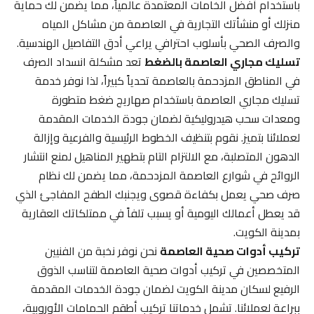
باستخدام أفضل الخامات المعتمدة عالمياً، مما يضمن لك حماية
منزلك أو منشأتك التجارية في العاصمة من مشاكل المياه
والصرف الصحي بأسلوب احترافي يراعي أدق التفاصيل الهندسية.
تسليك مجاري العاصمة بالضغط
تعد مشكلة انسداد الصرف
في المناطق المزدحمة بالعاصمة تحدياً كبيراً، لذا نوفر خدمة
تسليك مجاري العاصمة باستخدام صهاريج ضغط متطورة
ومعدات سحب هيدروليكية لضمان جودة الخدمات المقدمة
لعملائنا بتميز. نقوم بتنظيف الخطوط الرئيسية والفرعية وإزالة
الدهون المتصلبة، مع الالتزام التام بتطهير المناهيل لمنع انتشار
الروائح في شوارع العاصمة المزدحمة، مما يضمن لك نظام
صرف صحي يعمل بكفاءة قصوى ويجنبك الطفح المفاجئ الذي
قد يعطل أعمالك اليومية أو يسبب تلفاً في ممتلكاتك العقارية
بمدينة الكويت.
تركيب أدوات صحية العاصمة
نحن نوفر نخبة من الفنيين
المتخصصين في تركيب أدوات صحية العاصمة لتناسب الذوق
الرفيع لسكان مدينة الكويت لضمان جودة الخدمات المقدمة
ببراعة لعملائنا. تشمل خدماتنا تركيب أطقم الحمامات الأوروبية،