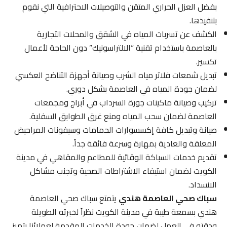
بفضل العزل الحراري المتقن والتوصيلات الاحترافية التي نقوم
بتنفيذها.
الكشف عن تسربات المياه في الشقق والمحلات التجارية
بالعاصمة باستخدام تقنية “الالتراسونيك” دون الحاجة لأعمال
تكسير.
تبديل شمعات فلاتر مياه الشرب وصيانة أجهزة التناضح العكسي
لضمان جودة المياه في العاصمة بشكل دوري.
تركيب وصيانة ماكينات جورة السرداب في أبراج ومجمعات
العاصمة لضمان سحب المياه ومنع غرق الطوابق السفلية.
صيانة وتبديل كافة إكسسوارات الحمامات وسيفونات المراحيض
المعلقة والعادية بمهارة وسرعة فائقة جداً.
تقديم خدمات السباكة الوقائية للمطاعم والمقاهي في مدينة
الكويت لضمان استيفاء الاشتراطات الصحية وتجنب مشاكل
الانسداد.
سباك صحي العاصمة هندي
يتمتع سباك صحي العاصمة
هندي بسمعة طيبة في مدينة الكويت نظراً لخبرته الطويلة
ودقته في العمل لضمان جودة الخدمات المقدمة لعملائنا بتميز.