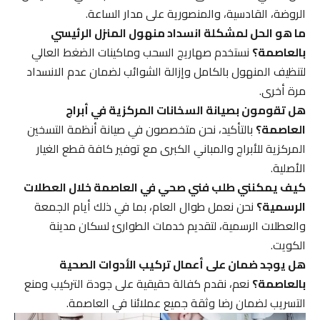
الروضة، القادسية، والمنصورية على مدار الساعة.
ما هو الحل لمشكلة انسداد منهول المنزل الرئيسي
بالعاصمة؟
نستخدم صهاريج السحب وماكينات الضغط العالي
لتنظيف المنهول بالكامل وإزالة الشوائب لضمان عدم الانسداد
مرة أخرى.
هل تقومون بصيانة السخانات المركزية في أبراج
العاصمة؟
بالتأكيد، نحن متخصصون في صيانة أنظمة التسخين
المركزية للأبراج والمباني الكبرى مع توفير كافة قطع الغيار
الأصلية.
كيف يمكنني طلب فني صحي في العاصمة خلال العطلات
الرسمية؟
نحن نعمل طوال العام، بما في ذلك أيام الجمعة
والعطلات الرسمية، لتقديم خدمات الطوارئ لسكان مدينة
الكويت.
هل يوجد ضمان على أعمال تركيب الأدوات الصحية
بالعاصمة؟
نعم، نقدم كفالة حقيقية على جودة التركيب ومنع
التسريب لضمان رضا وثقة جميع عملائنا في العاصمة.