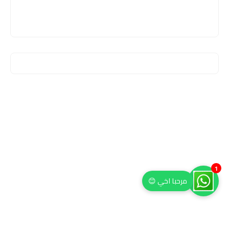
1
مرحبا اخي 😊