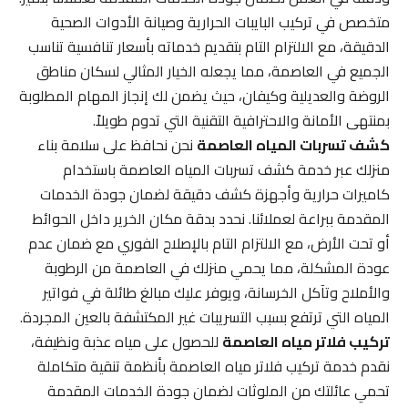
متخصص في تركيب البايبات الحرارية وصيانة الأدوات الصحية
الدقيقة، مع الالتزام التام بتقديم خدماته بأسعار تنافسية تناسب
الجميع في العاصمة، مما يجعله الخيار المثالي لسكان مناطق
الروضة والعديلية وكيفان، حيث يضمن لك إنجاز المهام المطلوبة
بمنتهى الأمانة والاحترافية التقنية التي تدوم طويلاً.
كشف تسربات المياه العاصمة
نحن نحافظ على سلامة بناء
منزلك عبر خدمة كشف تسربات المياه العاصمة باستخدام
كاميرات حرارية وأجهزة كشف دقيقة لضمان جودة الخدمات
المقدمة ببراعة لعملائنا. نحدد بدقة مكان الخرير داخل الحوائط
أو تحت الأرض، مع الالتزام التام بالإصلاح الفوري مع ضمان عدم
عودة المشكلة، مما يحمي منزلك في العاصمة من الرطوبة
والأملاح وتآكل الخرسانة، ويوفر عليك مبالغ طائلة في فواتير
المياه التي ترتفع بسبب التسريبات غير المكتشفة بالعين المجردة.
تركيب فلاتر مياه العاصمة
للحصول على مياه عذبة ونظيفة،
نقدم خدمة تركيب فلاتر مياه العاصمة بأنظمة تنقية متكاملة
تحمي عائلتك من الملوثات لضمان جودة الخدمات المقدمة