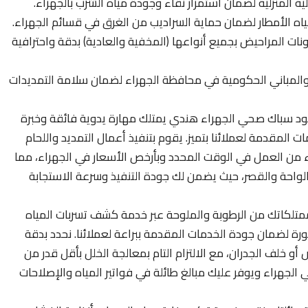
ة المنزلية لضمان استمرار نقاء وجودة مياه الشرب بالجهراء.
ه الأمطار لضمان حماية السراديب من الغرق في قسائم الجهراء.
ات المراحيض بجميع أنواعها (المخفية والعادية) بدقة واحترافية
المباني الحكومية في محافظة الجهراء لضمان سلامة التمديدات
جود سباك صحي الجهراء هندي يمتلك مهارة يدوية فائقة وخبرة
لمقدمة لعملائنا بتميز. يقوم بتنفيذ أعمال التمديد واللحام
نتهاء من العمل في الوقت المحدد وبأرخص الأسعار في الجهراء، مما
لواحة والقصر، حيث يضمن لك جودة التنفيذ وسرعة الاستجابة
تلكاتك من الرطوبة والملوحة عبر خدمة كشف تسربات المياه
ورة لضمان جودة الخدمات المقدمة ببراعة لعملائنا. نحدد بدقة
أو خلف الجدران، مع الالتزام التام بمعالجة الخلل بأقل قدر من
الجهراء ويوفر عليك مبالغ طائلة في فواتير المياه والإصلاحات