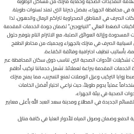
امة التمديدات الصحية وحماية منزلك من مشاكل الرطوبة
ئية في محافظة الجهراء، بفضل خبرتنا التي تمتد لسنوات طويلة.
ت الصرف في المناطق الصحراوية لتراكم الرمال والدهون، لذا
كينات الضغط العالي “النيتروجين” لضمان جودة الخدمات المقدمة
ت المسدودة وإزالة العوائق الصلبة، مع الالتزام التام بتوفير حلول
من انسيابية الصرف في منزلك بالجهراء ويحميك من مخاطر الطفح
يمة، بأساليب تنظيف احترافية وفائقة الكفاءة.
 تشكيلات الأدوات الصحية التي تناسب ذوق سكان المحافظة عبر
لخدمات المقدمة ببراعة لعملائنا. تشمل خدماتنا تركيب أطقم
بضبط زوايا التركيب وعزل الوصلات لمنع التسريب، مما يمنح منزلك
اماً عملياً يدوم طويلاً، حيث نراعي اختيار أفضل الخامات
ات الصحية في بيئة الجهراء.
سائم الجديدة في المطلاع ومدينة سعد العبد الله بأعلى معايير
ية الدفع وضمان وصول المياه للأدوار العليا في كافة منازل