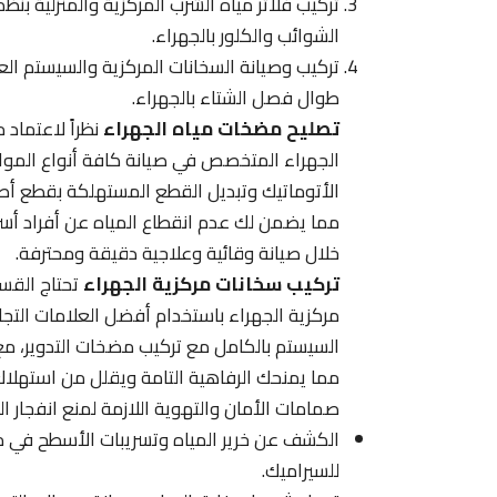
تركيب فلاتر مياه الشرب المركزية والمنزلية ب
الشوائب والكلور بالجهراء.
تركيب وصيانة السخانات المركزية والسيستم ال
طوال فصل الشتاء بالجهراء.
تصليح مضخات مياه الجهراء
نظراً لاعتماد 
الجهراء المتخصص في صيانة كافة أنواع الموات
الأتوماتيك وتبديل القطع المستهلكة بقطع أصلي
مما يضمن لك عدم انقطاع المياه عن أفراد أس
خلال صيانة وقائية وعلاجية دقيقة ومحترفة.
تركيب سخانات مركزية الجهراء
تحتاج القسا
مركزية الجهراء باستخدام أفضل العلامات التجا
السيستم بالكامل مع تركيب مضخات التدوير، مع ا
مما يمنحك الرفاهية التامة ويقلل من استهلاك
صمامات الأمان والتهوية اللازمة لمنع انفجار 
الكشف عن خرير المياه وتسريبات الأسطح في منا
للسيراميك.