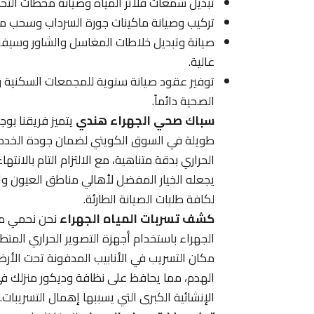
تبديل شمعات فلاتر المياه وصيانة محطات التحلي
تركيب وصيانة ماكينات جورة السرداب وسحب ميا
صيانة وتبديل خلاطات المغاسل والشاور وسيفون
عالية.
توفير عقود صيانة سنوية للمجمعات السكنية و
الصحية دائماً.
سباك صحي الجهراء هندي
يتميز فريقنا بو
طويلة في السوق الكويتي لضمان جودة الخدمات ا
الحراري بدقة متناهية، مع الالتزام التام بالا
يجعله الخيار المفضل لأهالي مناطق العيون وا
لكافة طلبات الصيانة الطارئة.
كشف تسربات المياه الجهراء
نحن نحمي مم
الجهراء باستخدام أجهزة التصوير الحراري المتط
مكان التسريب في الأنابيب المدفونة تحت الأرض 
الهدم، مما يحافظ على نظافة وديكور منزلك في 
الإنشائية الكبرى التي يسببها إهمال التسريبات.