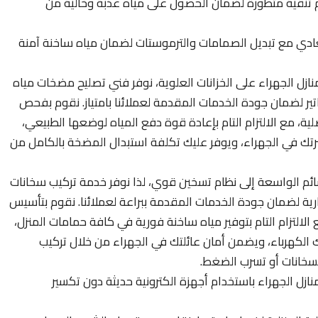
نظم تنقية متطورة لضمان الحصول على مياه عذبة وخالية من
عادي مع تبديل الصمامات والترموستات لضمان مياه ساخنة آمنة
منازل الجهراء على الخزانات العلوية، نوفر فني تصليح مضخات مياه
ير لضمان جودة الخدمات المقدمة لعملائنا بامتياز. نقوم بفحص
ة، مع الالتزام التام بإعادة قوة دفع المياه لوضعها الطبيعي،
رتك في الجهراء، ويوفر عليك تكلفة استبدال المضخة بالكامل من
ئم الواسعة إلى نظام تسخين قوي، لذا نوفر خدمة تركيب سخانات
رية لضمان جودة الخدمات المقدمة ببراعة لعملائنا. نقوم بتأسيس
لالتزام التام بتوفير مياه ساخنة فورية في كافة حمامات المنزل،
 الكهرباء، ويضمن أمان عائلتك في الجهراء من خلال تركيب
السخانات أو تسرب الضغط.
زل الجهراء باستخدام أجهزة الكترونية حديثة دون تكسير