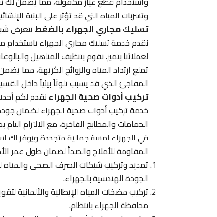
واستخدام قطع غيار مكفولة، مما يضمن لك سل
وتسربات المياه التي قد تؤثر على البنية الإنشا
تسليك مجاري الجهراء بالضغط
تتعرض شبكا
نقدم خدمة تسليك مجاري الجهراء باستخدام ما
لعملائنا بتميز. نقوم بتنظيف المناهيل والبالوعا
تمنع ارتداد المياه والروائح الكريهة، مما يض
المفاجئ الذي قد يسبب تلوثاً بيئياً داخل القس
تركيب أدوات صحية الجهراء
نقدم لكم أحدث
خدمة تركيب أدوات صحية الجهراء لضمان جودة ا
الحمامات والمطابخ الفاخرة، مع الالتزام التام 
في الجهراء لمسة جمالية متجددة ويوفر لك استخد
المقاومة للأملاح والصدأ لضمان طول عمر الأدو
تمديد وتركيب شبكات الصرف الصحي والمياه للق
الجودة الهندسية بالجهراء.
تركيب مضخات المياه الإيطالية والألمانية لتقو
محافظة الجهراء بانتظام.