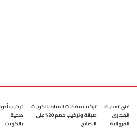
فني تسليك
تركيب مضخات المياه بالكويت
تركيب أدوا
المجارى
صيانة وتركيب خصم 20% على
صحية
الفروانية
الاصلاح
بالكويت