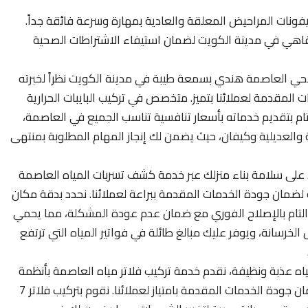
ونات المراحيض المعلقة والعادية بمهارة وسرعة فائقة جداً.
قاهي في مدينة الكويت لضمان استيفاء الاشتراطات الصحية
ي العاصمة هندي بسمعة طيبة في مدينة الكويت نظراً لخبرته
المقدمة لعملائنا بتميز. متخصص في تركيب البايبات الحرارية
لتام بتقديم خدماته بأسعار تنافسية تناسب الجميع في العاصمة،
 والعديلية وكيفان، حيث يضمن لك إنجاز المهام المطلوبة بمنتهى
على سلامة بناء منزلك عبر خدمة كشف تسربات المياه العاصمة
ضمان جودة الخدمات المقدمة ببراعة لعملائنا. نحدد بدقة مكان
ام التام بالإصلاح الفوري مع ضمان عدم عودة المشكلة، مما يحمي
لخرسانة، ويوفر عليك مبالغ طائلة في فواتير المياه التي ترتفع
 عذبة ونظيفة، نقدم خدمة تركيب فلاتر مياه العاصمة بأنظمة
تنقية متكاملة تحمي عائلتك من الملوثات لضمان جودة الخدمات المقدمة بامتياز لعملائنا. نقوم بتركيب فلاتر 7