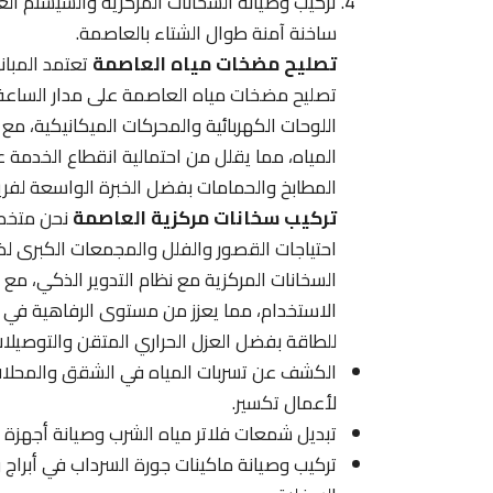
تركيب وصيانة السخانات المركزية والسيستم ا
ساخنة آمنة طوال الشتاء بالعاصمة.
تصليح مضخات مياه العاصمة
تعتمد المبا
تصليح مضخات مياه العاصمة على مدار الساعة 
اللوحات الكهربائية والمحركات الميكانيكية، مع 
المياه، مما يقلل من احتمالية انقطاع الخدمة 
المطابخ والحمامات بفضل الخبرة الواسعة لفريق
تركيب سخانات مركزية العاصمة
نحن متخصص
احتياجات القصور والفلل والمجمعات الكبرى لض
السخانات المركزية مع نظام التدوير الذكي، مع ا
الاستخدام، مما يعزز من مستوى الرفاهية في 
للطاقة بفضل العزل الحراري المتقن والتوصيلات 
الكشف عن تسربات المياه في الشقق والمحلات ال
لأعمال تكسير.
تبديل شمعات فلاتر مياه الشرب وصيانة أجهزة
تركيب وصيانة ماكينات جورة السرداب في أبر