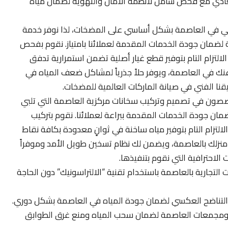
لعادي مع فحص شامل لأنظمة الأمان والتهوية لضمان مياه
ني في العاصمة بشكل أساسي على المضخات، لذا نوفر خدمة
لضمان جودة الخدمات المقدمة لعملائنا بامتياز. نقوم بفحص
الالتزام التام بتوفير قطع غيار أصلية تضمن استمرارية تدفق
عنك في العاصمة، ويوفر حلاً جذرياً لمشاكل ضعف المياه في
نا الفني في صيانة الماركات العالمية للمضخات.
ون في تصميم وتركيب سخانات مركزية العاصمة التي تلبي
مان جودة الخدمات المقدمة ببراعة لعملائنا. نقوم بتركيب
لالتزام التام بتوفير مياه ساخنة في ثوانٍ معدودة بكافة نقاط
منزلك بالعاصمة، ويضمن لك نظام تسخين طويل الأمد وموفراً
الاحترافية التي نقوم بتنفيذها.
تجارية بالعاصمة باستخدام تقنية “الالتراسونيك” دون الحاجة
 التناضح العكسي لضمان جودة المياه في العاصمة بشكل دوري.
اج ومجمعات العاصمة لضمان سحب المياه ومنع غرق الطوابق