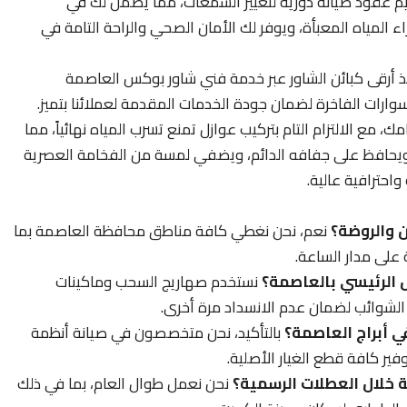
قديم عقود صيانة دورية لتغيير الشمعات، مما يضمن لك في
المياه المعبأة، ويوفر لك الأمان الصحي والراحة التامة في
أرقى كبائن الشاور عبر خدمة فني شاور بوكس العاصمة
رات الفاخرة لضمان جودة الخدمات المقدمة لعملائنا بتميز.
مع الالتزام التام بتركيب عوازل تمنع تسرب المياه نهائياً، مما
ً ويحافظ على جفافه الدائم، ويضفي لمسة من الفخامة العصرية
واحترافية عالية.
 والروضة؟
نعم، نحن نغطي كافة مناطق محافظة العاصمة بما
على مدار الساعة.
 الرئيسي بالعاصمة؟
نستخدم صهاريج السحب وماكينات
 الشوائب لضمان عدم الانسداد مرة أخرى.
 أبراج العاصمة؟
بالتأكيد، نحن متخصصون في صيانة أنظمة
وفير كافة قطع الغيار الأصلية.
خلال العطلات الرسمية؟
نحن نعمل طوال العام، بما في ذلك