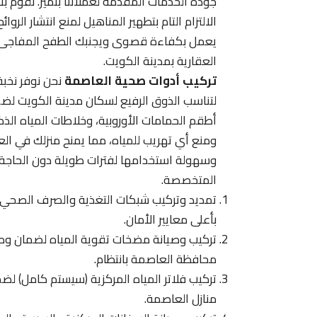
جودة الخدمات المقدمة لعملائنا بتميز. نقوم بت
الالتزام التام بتطهير المناهيل لمنع انتشار 
يعمل بكفاءة قصوى ويجنبك الطفح المفاجئ ال
العقارية بمدينة الكويت.
تركيب أدوات صحية العاصمة
نحن نوفر نخب
لتناسب الذوق الرفيع لسكان مدينة الكويت لضم
أطقم الحمامات الأوروبية، وخلاطات المياه الذكي
ومنع أي تهريب للمياه، مما يمنح منزلك في ا
وسهولة استخدامها لفترات طويلة دون الحاجة لل
المتخصصة.
تمديد وتركيب شبكات التغذية والصرف الصحي لل
بأعلى معايير الأمان.
تركيب وصيانة مضخات تقوية المياه لضمان وصو
محافظة العاصمة بانتظام.
تركيب فلاتر المياه المركزية (سيستم كامل) لض
منازل العاصمة.