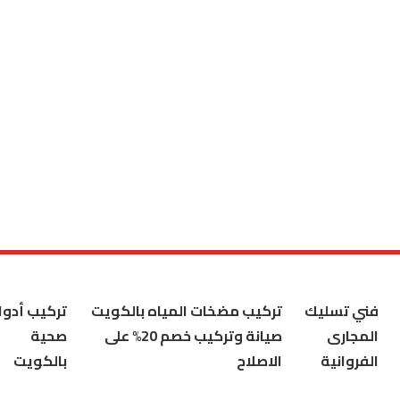
فني تسليك
تركيب مضخات المياه بالكويت
تركيب أدوا
المجارى
صيانة وتركيب خصم 20% على
صحية
الفروانية
الاصلاح
بالكويت