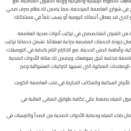
نظيف الخطوط الرئيسية والفرعية وإزالة الدهون المتصلبة، مع
الروائح في شوارع العاصمة المزدحمة، مما يضمن لك نظام صرف صحي
ذي قد يعطل أعمالك اليومية أو يسبب تلفاً في ممتلكاتك
ة من الفنيين المتخصصين في تركيب أدوات صحية العاصمة
ان جودة الخدمات المقدمة ببراعة لعملائنا. تشمل خدماتنا تركيب
ة، وأنظمة الدش الحديثة، مع الالتزام التام بالدقة في التوصيلات
لعاصمة فخامة تليق بموقعك، ويضمن لك متانة الأدوات الصحية
إصلاحات المتكررة التي تسببها التركيبات العشوائية وغير
أبراج السكنية والمكاتب التجارية في قلب العاصمة الكويت
ل المياه بضغط عالي لكافة طوابق المباني العالية في
مان نقاء المياه وحماية الأدوات الصحية من الصدأ والترسبات في