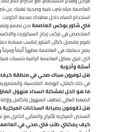
مراحل وفلاتر الاستحمام، مع الالتزام التام بت
العاصمة مياه شرب نقية وصحية تغنيك عن شراء 
استخدام المياه داخل مطبخك بمدينة الكويت.
فني شاور بوكس العاصمة
نحن نصمم وننفذ 
المتخصص في تركيب زجاج السيكوريت والاكسسوا
نقوم بتفصيل كبائن الشاور لتناسب مساحة حمامك، 
يمنح حمامك في العاصمة مظهراً أنيقاً ومرتبا
التي تليق بمنازل العاصمة الراقية بلمسات فنية 
أسئلة وأجوبة
هل توفرون سباك صحي في منطقة كيفان
في ذلك كيفان، الروضة، القادسية، والمنصورية 
ما هو الحل لمشكلة انسداد منهول المنزل
الضغط العالي لتنظيف المنهول بالكامل وإزالة
هل تقومون بصيانة السخانات المركزية في
التسخين المركزية للأبراج والمباني الكبرى مع ت
كيف يمكنني طلب فني صحي في العاصمة 