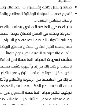
السفلية.
صيانة وتبديل كافة إكسسوارات الحمامات وسيف
تقديم خدمات السباكة الوقائية للمطاعم والم
وتجنب مشاكل الانسداد.
سباك صحي العاصمة هندي
يتمتع سباك صح
الطويلة ودقته في العمل لضمان جودة الخدمات 
وصيانة الأدوات الصحية الدقيقة، مع الالتزام ا
مما يجعله الخيار المثالي لسكان مناطق الروضة
الأمانة والاحترافية التقنية التي تدوم طويلاً.
كشف تسربات المياه العاصمة
نحن نحافظ 
باستخدام كاميرات حرارية وأجهزة كشف دقيقة ل
الخرير داخل الحوائط أو تحت الأرض، مع الالتز
منزلك في العاصمة من الرطوبة والأملاح وتآكل ا
بسبب التسريبات غير المكتشفة بالعين المجردة.
تركيب فلاتر مياه العاصمة
للحصول على مياه