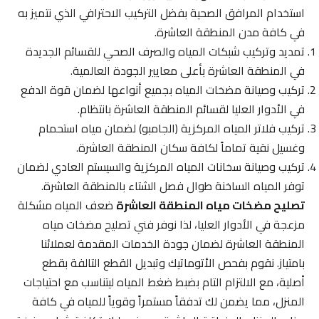
استخدام المرافق الصحية بفضل التركيب الاحترافي الذي نتميز به
في كافة مدن المنطقة العاشرة.
تمديد وتركيب شبكات المياه والصرف الصحي للقسائم الجديدة
في المنطقة العاشرة بأعلى معايير الجودة العالمية.
تركيب وصيانة مضخات المياه بجميع أنواعها لضمان قوة الدفع
في الأدوار العليا لقسائم المنطقة العاشرة بانتظام.
تركيب فلاتر المياه المركزية (الجامبو) لضمان مياه استحمام
وغسيل نقية تماماً لكافة سكان المنطقة العاشرة.
تركيب وصيانة سخانات المياه المركزية والسيستم العادي لضمان
توفر المياه الساخنة طوال فصل الشتاء بالمنطقة العاشرة.
تصليح مضخات مياه المنطقة العاشرة
ضعف المياه مشكلة
مزعجة في الأدوار العليا، لذا نوفر فني تصليح مضخات مياه
المنطقة العاشرة لضمان جودة الخدمات المقدمة لعملائنا
بامتياز. نقوم بفحص الأتوماتيك وتبديل القطع التالفة بقطع
أصلية، مع الالتزام التام بضبط ضغط المياه ليتناسب مع احتياجات
المنزل، مما يضمن لك تدفقاً مستمراً وقوياً للمياه في كافة