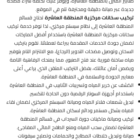
صنابير المنزل بالمنطقة العاشرة، ويوفر عليك تكلفة شراء مضخة
جديدة عبر صيانة دقيقة ومحترفة تتم في الموقع.
تركيب سخانات مركزية المنطقة العاشرة
تحتاج قسائم
المنطقة العاشرة إلى نظام سيستم مركزي، لذا نوفر خدمة تركيب
سخانات مركزية المنطقة العاشرة باستخدام أفضل الماركات
لضمان جودة الخدمات المقدمة ببراعة لعملائنا. نقوم بتركيب
السخان وتوصيل مضخات التدوير (الرجاع)، مع الالتزام التام بتوفير
مياه ساخنة فورية عند فتح الصنبور، مما يمنحك الرفاهية التامة
ويضمن أمان عائلتك، بفضل التركيب المتقن الذي يراعي أعلى
معايير الجودة والسلامة في المنطقة العاشرة.
الكشف عن خرير المياه وتسريبات الأنابيب في المنطقة العاشرة
باستخدام أجهزة السونار الرقمية دون الحاجة للتكسير.
تبديل شمعات فلاتر المياه وصيانة السيستم المركزي لضمان نقاء
المياه بشكل مستمر ودائم لسكان المنطقة العاشرة.
تركيب وصيانة ماكينات جورة السرداب في قسائم المنطقة
العاشرة لضمان سحب المياه ومنع الطفح المائي المفاجئ.
صيانة وتبديل خلاطات المطابخ والحمامات وتصليح سيفونات