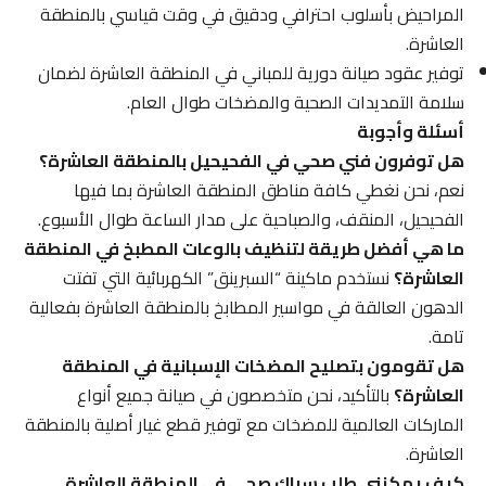
المراحيض بأسلوب احترافي ودقيق في وقت قياسي بالمنطقة
العاشرة.
توفير عقود صيانة دورية للمباني في المنطقة العاشرة لضمان
سلامة التمديدات الصحية والمضخات طوال العام.
أسئلة وأجوبة
هل توفرون فني صحي في الفحيحيل بالمنطقة العاشرة؟
نعم، نحن نغطي كافة مناطق المنطقة العاشرة بما فيها
الفحيحيل، المنقف، والصباحية على مدار الساعة طوال الأسبوع.
ما هي أفضل طريقة لتنظيف بالوعات المطبخ في المنطقة
العاشرة؟
نستخدم ماكينة “السبرينق” الكهربائية التي تفتت
الدهون العالقة في مواسير المطابخ بالمنطقة العاشرة بفعالية
تامة.
هل تقومون بتصليح المضخات الإسبانية في المنطقة
العاشرة؟
بالتأكيد، نحن متخصصون في صيانة جميع أنواع
الماركات العالمية للمضخات مع توفير قطع غيار أصلية بالمنطقة
العاشرة.
كيف يمكنني طلب سباك صحي في المنطقة العاشرة