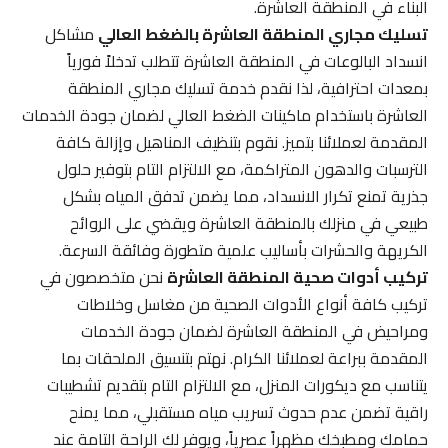
البناء في المنطقة العاشرة.
تسليك مجاري المنطقة العاشرة بالضغط العالي
مشاكل
انسداد البالوعات في المنطقة العاشرة تتطلب تدخلاً فورياً
بمعدات احترافية، لذا نقدم خدمة تسليك مجاري المنطقة
العاشرة باستخدام ماكينات الضغط العالي لضمان جودة الخدمات
المقدمة لعملائنا بتميز. نقوم بتنظيف المناهيل وإزالة كافة
الترسبات والدهون المتراكمة، مع الالتزام التام بتوفير حلول
جذرية تمنع تكرار الانسداد، مما يضمن تدفق المياه بشكل
طبيعي في منزلك بالمنطقة العاشرة ويقضي على الروائح
الكريهة والحشرات بأساليب علمية متطورة وفائقة السرعة.
تركيب أدوات صحية المنطقة العاشرة
نحن متخصصون في
تركيب كافة أنواع الأدوات الصحية من مغاسل وخلاطات
ومراحيض في المنطقة العاشرة لضمان جودة الخدمات
المقدمة ببراعة لعملائنا الكرام. نهتم بتنسيق الملحقات بما
يتناسب مع ديكورات المنزل، مع الالتزام التام بتقديم تشطيبات
راقية تضمن عدم حدوث تسريب مياه مستقبلي، مما يمنح
حمامك ومطبخك مظهراً عصرياً، ويوفر لك الراحة التامة عند