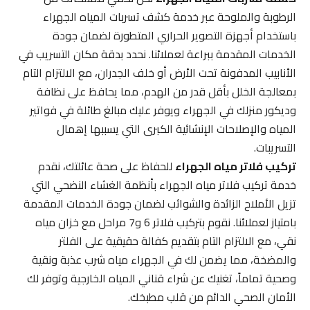
الرطوبة والملوحة عبر خدمة كشف تسربات المياه الجهراء
باستخدام أجهزة التصوير الحراري المتطورة لضمان جودة
الخدمات المقدمة ببراعة لعملائنا. نحدد بدقة مكان التسريب في
الأنابيب المدفونة تحت الأرض أو خلف الجدران، مع الالتزام التام
بمعالجة الخلل بأقل قدر من الهدم، مما يحافظ على نظافة
وديكور منزلك في الجهراء ويوفر عليك مبالغ طائلة في فواتير
المياه والإصلاحات الإنشائية الكبرى التي يسببها إهمال
التسريبات.
تركيب فلاتر مياه الجهراء
للحفاظ على صحة عائلتك، نقدم
خدمة تركيب فلاتر مياه الجهراء بأنظمة الغشاء النضحي التي
تزيل الأملاح الزائدة والشوائب لضمان جودة الخدمات المقدمة
بامتياز لعملائنا. نقوم بتركيب فلاتر 6 و7 مراحل مع خزان مياه
نقي، مع الالتزام التام بتقديم كفالة حقيقية على الفلتر
والمضخة، مما يضمن لك في الجهراء مياه شرب عذبة ونقية
وصحية تماماً، تغنيك عن شراء قناني المياه الخارجية وتوفر لك
الأمان الصحي الدائم من قلب مطبخك.