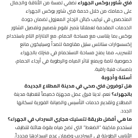
فني شاور بوكس الجهراء
نضفي لمسة من الأناقة والجمال
على حمامك من خلال خدمة فني شاور بوكس الجهراء
المتخصص في تركيب كبائن الزجاج المعزول لضمان جودة
الخدمات المقدمة لعملائنا بتميز. نقوم بتصميم وتفصيل الشاور
بوكس بما يتناسب مع مساحة الحمام، مع الالتزام التام باستخدام
إكسسوارات ستانلس ستيل مقاومة للصدأ وسيليكون مانع
للتسريب، مما يمنح مساحة الاستحمام في منزلك بالجهراء
خصوصية تامة ويمنع تناثر المياه والرطوبة في أرجاء الحمام،
بلمسات فنية راقية.
أسئلة وأجوبة
هل توفرون فني صحي في مدينة المطلاع الجديدة
بالجهراء؟
نعم، لدينا فرق عمل مجهزة خصيصاً لتغطية مدينة
المطلاع وتقديم خدمات التأسيس والصيانة الفورية لسكانها
الجدد.
ما هي أفضل طريقة لتسليك مجاري السرداب في الجهراء؟
نستخدم ماكينة “الضغط” التي تضخ مياه بقوة هائلة لتنظيف
الأنابيب الطويلة في السراديب وضمان عدم انسدادها مجدداً.