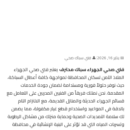
📅 يناير 16, 2026
|
👤 فني سباك صحي
فني صحي الجهراء سباك محترف
يعتبر فني صحي الجهراء
الملاذ الآمن لسكان المحافظة لمواجهة كافة أعطال السباكة،
حيث نوفر حلولاً فورية ومستدامة لضمان جودة الخدمات
المقدمة. نحن نمتلك فريقاً من الفنيين المدربين على التعامل مع
قسائم الجهراء الحديثة والمنازل القديمة، مع الالتزام التام
بالدقة في المواعيد واستخدام قطع غيار مكفولة، مما يضمن
لك سلامة التمديدات الصحية وحماية منزلك من مشاكل الرطوبة
وتسربات المياه التي قد تؤثر على البنية الإنشائية في محافظة