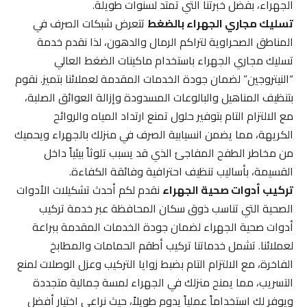
الجهراء، بفضل خبرتنا التي تمتد لسنوات طويلة.
تسليك مجاري الجهراء بالضغط
تتعرض شبكات الصرف في
المناطق الصحراوية لتراكم الرمال والدهون، لذا نقدم خدمة
تسليك مجاري الجهراء باستخدام ماكينات الضغط العالي
“النيتروجين” لضمان جودة الخدمات المقدمة لعملائنا بتميز. نقوم
بتنظيف المناهيل والبالوعات المسدودة وإزالة العوائق الصلبة،
مع الالتزام التام بتوفير حلول تمنع ارتداد المياه والروائح
الكريهة، مما يضمن انسيابية الصرف في منزلك بالجهراء ويحميك
من مخاطر الطفح المفاجئ الذي قد يسبب تلوثاً بيئياً داخل
القسيمة، بأساليب تنظيف احترافية وفائقة الكفاءة.
تركيب أدوات صحية الجهراء
نقدم لكم أحدث تشكيلات الأدوات
الصحية التي تناسب ذوق سكان المحافظة عبر خدمة تركيب
أدوات صحية الجهراء لضمان جودة الخدمات المقدمة ببراعة
لعملائنا. تشمل خدماتنا تركيب أطقم الحمامات والمطابخ
الفاخرة، مع الالتزام التام بضبط زوايا التركيب وعزل الوصلات لمنع
التسريب، مما يمنح منزلك في الجهراء لمسة جمالية متجددة
ويوفر لك استخداماً عملياً يدوم طويلاً، حيث نراعي اختيار أفضل