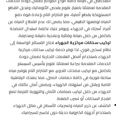
المتخصص في صيانة كافة أنواع المواتير لضمان جودة الخدمات
المقدمة لعملائنا بامتياز. نقوم بفحص الأتوماتيك وتبديل القطع
المستهلكة بقطع أصلية، مع الالتزام التام بإعادة قوة دفع
المياه لوضعها الطبيعي، مما يضمن لك عدم انقطاع المياه عن
أفراد أسرتك في الجهراء، ويوفر عليك تكلفة استبدال المضخة
بالكامل من خلال صيانة وقائية وعلاجية دقيقة ومحترفة.
تركيب سخانات مركزية الجهراء
تحتاج القسائم الواسعة إلى
نظام تسخين قوي، لذا نوفر خدمة تركيب سخانات مركزية
الجهراء باستخدام أفضل العلامات التجارية لضمان جودة
الخدمات المقدمة ببراعة لعملائنا. نقوم بتأسيس السيستم
بالكامل مع تركيب مضخات التدوير، مع الالتزام التام بتوفير مياه
ساخنة فورية في كافة حمامات المنزل، مما يمنحك الرفاهية
التامة ويقلل من استهلاك الكهرباء، ويضمن أمان عائلتك في
الجهراء من خلال تركيب صمامات الأمان والتهوية اللازمة لمنع
انفجار السخانات أو تسرب الضغط.
الكشف عن خرير المياه وتسريبات الأسطح في منازل الجهراء
باستخدام أجهزة الكترونية حديثة دون تكسير للسيراميك.