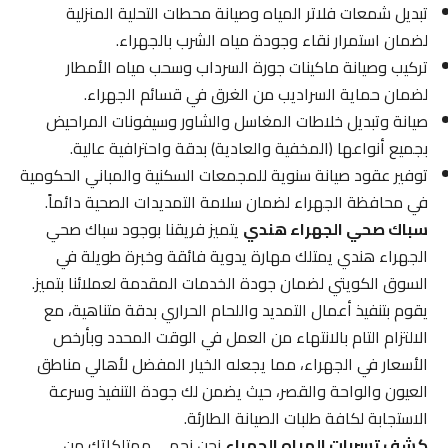
تبديل شمعات فلاتر المياه وصيانة محطات التحلية المنزلية
لضمان استمرار نقاء وجودة مياه الشرب بالجهراء.
تركيب وصيانة ماكينات جورة السرداب وسحب مياه الأمطار
لضمان حماية السراديب من الغرق في قسائم الجهراء.
صيانة وتبديل خلاطات المغاسل والشاور وسيفونات المراحيض
بجميع أنواعها (المخفية والعادية) بدقة واحترافية عالية.
توفير عقود صيانة سنوية للمجمعات السكنية والمباني الحكومية
في محافظة الجهراء لضمان سلامة التمديدات الصحية دائماً.
سباك صحي الجهراء هندي
يتميز فريقنا بوجود سباك صحي
الجهراء هندي يمتلك مهارة يدوية فائقة وخبرة طويلة في
السوق الكويتي لضمان جودة الخدمات المقدمة لعملائنا بتميز.
يقوم بتنفيذ أعمال التمديد واللحام الحراري بدقة متناهية، مع
الالتزام التام بالانتهاء من العمل في الوقت المحدد وبأرخص
الأسعار في الجهراء، مما يجعله الخيار المفضل لأهالي مناطق
العيون والواحة والقصر، حيث يضمن لك جودة التنفيذ وسرعة
الاستجابة لكافة طلبات الصيانة الطارئة.
كشف تسربات المياه الجهراء
نحن نحمي ممتلكاتك من