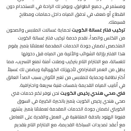
ومستمر في جميع الطوابق، ويوفر لك الراحة في الاستخدام دون
انقطاع أو ضعف في تدفق المياه داخل حمامات ومطابخ
قسيمتك.
تركيب فلتر غسالة الكويت
لحماية غسالات الملابس والصحون
من التكلس والصدأ، نقدم خدمة تركيب فلتر غسالة الكويت
المتخصص لضمان جودة الخدمات المقدمة لعملائنا بتميز. يقوم
هذا الفلتر بإزالة الشوائب والأتربة من المياه قبل دخولها
للغسالة، مع الالتزام التام بتركيب وصلات آمنة تمنع التسريب، مما
يطيل من العمر الافتراضي لأجهزتك الكهربائية ويضمن لك غسيلاً
أكثر نظافة وحماية للملابس من تغير الألوان بسبب الصدأ العالق
في أنابيب المياه القديمة بلمسات فنية سريعة واحترافية.
فني صحي هندي رخيص الكويت
نحن نوفر لكم خدمات فني
صحي هندي رخيص الكويت يتميز بالخبرة الكبيرة في السوق
الكويتي لضمان جودة الخدمات المقدمة لعملائنا بتميز. يشتهر
فنيونا الهنود بالدقة المتناهية في العمل والقدرة على التعامل
مع أعقد تمديدات السباكة القديمة، مع الالتزام التام بتقديم