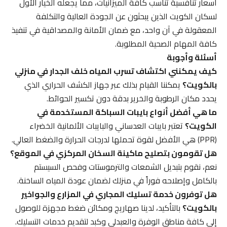
أسعار تنافسية تناسب كافة الميزانيات، مما يجعله الخيار الأول
لسكان الكويت الذين يبحثون عن الجودة العالية والتكلفة
المعقولة في آن واحد، مع ضمان الأمانة والمصداقية في تنفيذ
كافة المهام الصحية المطلوبة.
أسئلة وأجوبة
كيف يمكنني اكتشاف تسرب المياه خلف الجدار في منزلي
بالكويت؟
يمكننا القيام بذلك عبر جهاز الكشف الحراري الذي
يحدد مكان الرطوبة والخرير بدقة دون تكسير الحوائط.
ما هي أفضل أنواع بايبات السباكة المستخدمة في
الكويت؟
تعتبر بايبات العدساني والبايبات الألمانية الخضراء
(PPR) هي الأفضل لقوة تحملها لدرجات الحرارة والضغط العالي.
هل تقومون بتصليح ماكينة السخان المركزي في الموقع؟
نعم، نقوم بتبديل الشمعات والترموستات وفحص السيستم
بالكامل وإصلاحه فوراً في منزلك لضمان عودة المياه الساخنة.
هل توفرون خدمة تسليك المجاري في المزارع والجواخير
بالكويت؟
بالتأكيد، لدينا صهاريج ومكائن ضغط مجهزة للوصول
إلى كافة مناطق الوفرة والعبدلي وكبد لتقديم خدمات التسليك.