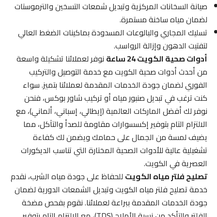
صيانة السخانات المركزية وتبديل شمعات التسخين والترموستات
لضمان مياه ساخنة مستمرة.
تسليك المجاري والبالوعات المسدودة بماكينات الضغط العالي
لتفتيت الدهون وإزالة الرواسب.
أدوات صحية الكويت 24 ساعة
نوفر لعملائنا تشكيلة واسعة
من أحدث أدوات صحية الكويت مع خدمة التوصيل والتركيب
الفوري لضمان جودة الخدمات المقدمة لعملائنا بتميز. سواء
كنت ترغب في تبديل صنبور مياه أو تركيب شاور بوكس، فنحن
نوفر لك أفضل الماركات العالمية (إيطالي، إسباني، ألماني)، مع
الالتزام التام بتوفير إكسسوارات مقاومة للصدأ والتآكل، مما
يضيف لمسة من الجمال على حمامك ويضمن لك كفاءة
تشغيلية عالية للأدوات الصحية المختارة التي تناسب الديكورات
العصرية في الكويت.
تصليح فلتر مياه الكويت
للحفاظ على جودة مياه الشرب، نقدم
خدمة تصليح فلتر مياه الكويت وتبديل الشمعات الدورية لضمان
جودة الخدمات المقدمة ببراعة لعملائنا. نقوم بفحص مضخة
الفلتر والتأكد من نسبة الأملاح (TDS)، مع الالتزام التام بتوفير