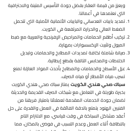
ويعزز من قيمة العقار بفضل جودة التأسيس المتينة والاحترافية
التي نعتمدها في أعمالنا.
تمديد بايبات العدساني والبايبات الألمانية الأصلية التي تتحمل
الضغط العالي والحرارة المرتفعة في الكويت.
تركيب أطقم الحمامات والمراحيض الإفرنجية والعربية مع ضبط
الميول وتثبيت الإكسسوارات بمهارة.
صيانة شاملة لكافة تمديدات المطابخ والحمامات وتبديل
الخلاطات والمحابس التالفة بقطع إيطالية.
عزل الأسطح والحمامات والمطابخ بأحدث المواد العازلة لمنع
تسرب مياه الأمطار أو مياه الصرف.
سباك صحي هندي الكويت
يمتاز سباك صحي هندي الكويت
بخبرة طويلة في التعامل مع شبكات الصرف القديمة والحديثة
لضمان جودة الخدمات المقدمة لعملائنا بامتياز. فريقنا من
الفنيين الهنود يتمتع بالدقة الفائقة في العمل والقدرة على حل
أعقد مشاكل السباكة في وقت قياسي، مع الالتزام التام
بالنظافة أثناء العمل وعدم التسبب في فوضى بالمكان، مما