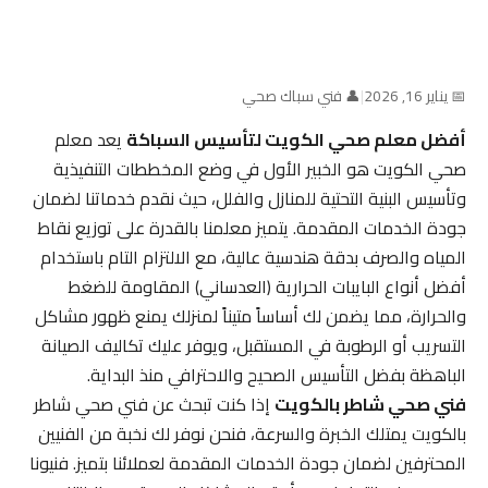
📅 يناير 16, 2026
|
👤 فني سباك صحي
أفضل معلم صحي الكويت لتأسيس السباكة
يعد معلم
صحي الكويت هو الخبير الأول في وضع المخططات التنفيذية
وتأسيس البنية التحتية للمنازل والفلل، حيث نقدم خدماتنا لضمان
جودة الخدمات المقدمة. يتميز معلمنا بالقدرة على توزيع نقاط
المياه والصرف بدقة هندسية عالية، مع الالتزام التام باستخدام
أفضل أنواع البايبات الحرارية (العدساني) المقاومة للضغط
والحرارة، مما يضمن لك أساساً متيناً لمنزلك يمنع ظهور مشاكل
التسريب أو الرطوبة في المستقبل، ويوفر عليك تكاليف الصيانة
الباهظة بفضل التأسيس الصحيح والاحترافي منذ البداية.
فني صحي شاطر بالكويت
إذا كنت تبحث عن فني صحي شاطر
بالكويت يمتلك الخبرة والسرعة، فنحن نوفر لك نخبة من الفنيين
المحترفين لضمان جودة الخدمات المقدمة لعملائنا بتميز. فنيونا