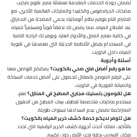
لضمان جودة الخدمات المقدمة لعملائنا بتميز. نقوم بتركيب
مضخات الجراندفوس والكلبيدا والماركات العالمية الأخرى، مع
الالتزام التام بتوفير نظام أتوماتيك يحمي المضخة من الاحتراق
عند انقطاع المياه، مما يضمن لك تدفقاً قوياً ومستمراً للمياه
في كافة صنابير المنزل والأدوار العليا، ويوفر لك الراحة التامة
في الاستخدام بفضل الأنظمة الحديثة التي نعتمدها في تقوية
المياه داخل الكويت.
أسئلة وأجوبة
ما هو رقم أفضل فني صحي بالكويت؟
يمكنكم التواصل معنا
على الرقم الموضح بالمقال للحصول على أفضل خدمات السباكة
والصيانة الفورية في الكويت.
هل تقومون بتسليك مجاري المطبخ في المنازل؟
نعم،
نستخدم ماكينات متخصصة لتنظيف بيبات المطبخ من الدهون
المتراكمة لضمان عدم انسدادها لسنوات طويلة.
هل تتوفر لديكم خدمة كشف خرير المياه بالكويت؟
بالتأكيد، نمتلك أحدث أجهزة كشف الخرير الرقمية التي تحدد
مكان التسريب بدقة تحت الأرض دون تكسير.