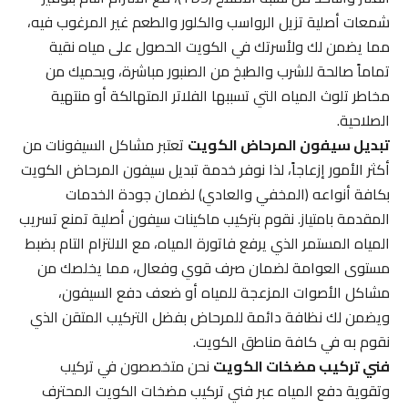
شمعات أصلية تزيل الرواسب والكلور والطعم غير المرغوب فيه،
مما يضمن لك ولأسرتك في الكويت الحصول على مياه نقية
تماماً صالحة للشرب والطبخ من الصنبور مباشرة، ويحميك من
مخاطر تلوث المياه التي تسببها الفلاتر المتهالكة أو منتهية
الصلاحية.
تبديل سيفون المرحاض الكويت
تعتبر مشاكل السيفونات من
أكثر الأمور إزعاجاً، لذا نوفر خدمة تبديل سيفون المرحاض الكويت
بكافة أنواعه (المخفي والعادي) لضمان جودة الخدمات
المقدمة بامتياز. نقوم بتركيب ماكينات سيفون أصلية تمنع تسريب
المياه المستمر الذي يرفع فاتورة المياه، مع الالتزام التام بضبط
مستوى العوامة لضمان صرف قوي وفعال، مما يخلصك من
مشاكل الأصوات المزعجة للمياه أو ضعف دفع السيفون،
ويضمن لك نظافة دائمة للمرحاض بفضل التركيب المتقن الذي
نقوم به في كافة مناطق الكويت.
فني تركيب مضخات الكويت
نحن متخصصون في تركيب
وتقوية دفع المياه عبر فني تركيب مضخات الكويت المحترف