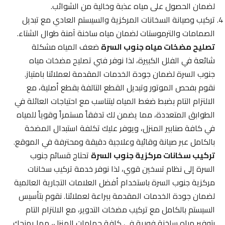
لضمان الحصول على مياه عذبة وخالية من الشوائب.
تركيب وصيانة السخانات المركزية والسيستم العادي مع تبديل
الصمامات والترموستات لضمان مياه ساخنة آمنة طوال الشتاء.
تصليح مضخات مياه جنوب السرة
ضعف المياه مشكلة
شائعة في الفلل الكبيرة، لذا نوفر فني تصليح مضخات مياه
جنوب السرة لضمان جودة الخدمات المقدمة لعملائنا بامتياز.
نقوم بفحص الموتور وتبديل القطع التالفة بقطع أصلية، مع
الالتزام التام بضبط ضغط المياه ليتناسب مع احتياجات العائلة في
الطوابق المتعددة، مما يضمن لك تدفقاً مستمراً وقوياً للمياه
في كافة صنابير المنزل، ويوفر عليك تكلفة استبدال المضخة
بالكامل عبر صيانة وقائية وعلاجية دقيقة ومحترفة في الموقع.
تركيب سخانات مركزية جنوب السرة
تحتاج قسائم جنوب
السرة إلى نظام تسخين قوي، لذا نوفر خدمة تركيب سخانات
مركزية جنوب السرة باستخدام أفضل العلامات التجارية العالمية
لضمان جودة الخدمات المقدمة ببراعة لعملائنا. نقوم بتأسيس
السيستم بالكامل مع تركيب مضخات التدوير، مع الالتزام التام
بتوفير مياه ساخنة فورية في كافة حمامات المنزل، مما يمنحك