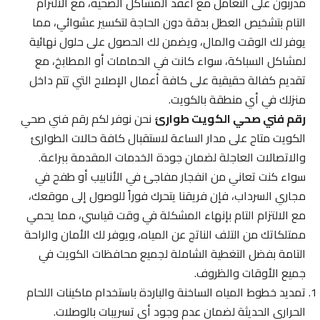
مدربون على التعامل مع أعقد المشاكل الصحية، مع الالتزام
التام بتشخيص العطل بدقة دون الحاجة لتكسير عشوائي، مما
يوفر لك الوقت والمال، ويضمن لك الحصول على حلول نهائية
لمشاكل السباكة، سواء كانت في الحمامات أو المطابخ، مع
تقديم كفالة حقيقية على كافة أعمال الإصلاح التي تتم داخل
منزلك في أي منطقة بالكويت.
رقم فني صحي الكويت طوارئ
نحن نوفر لكم رقم فني صحي
الكويت متاح على مدار الساعة لاستقبال كافة حالات الطوارئ
والاتصالات العاجلة لضمان جودة الخدمات المقدمة ببراعة.
سواء كنت تعاني من انفجار مفاجئ في الأنابيب أو طفح في
مجاري السرداب، فإن فريقنا يتحرك فوراً للوصول إلى موقعك،
مع الالتزام التام بإنهاء المشكلة في وقت قياسي، مما يحمي
ممتلكاتك من التلف الناتج عن المياه، ويوفر لك الأمان والراحة
التامة بفضل التغطية الشاملة لجميع محافظات الكويت في
جميع الأوقات والظروف.
تمديد خطوط المياه الساخنة والباردة باستخدام ماكينات اللحام
الحراري الحديثة لضمان عدم وجود أي تسريبات بالوصلات.