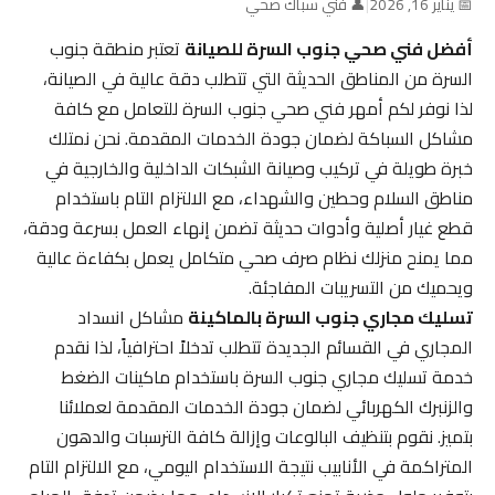
📅 يناير 16, 2026
|
👤 فني سباك صحي
أفضل فني صحي جنوب السرة للصيانة
تعتبر منطقة جنوب
السرة من المناطق الحديثة التي تتطلب دقة عالية في الصيانة،
لذا نوفر لكم أمهر فني صحي جنوب السرة للتعامل مع كافة
مشاكل السباكة لضمان جودة الخدمات المقدمة. نحن نمتلك
خبرة طويلة في تركيب وصيانة الشبكات الداخلية والخارجية في
مناطق السلام وحطين والشهداء، مع الالتزام التام باستخدام
قطع غيار أصلية وأدوات حديثة تضمن إنهاء العمل بسرعة ودقة،
مما يمنح منزلك نظام صرف صحي متكامل يعمل بكفاءة عالية
ويحميك من التسريبات المفاجئة.
تسليك مجاري جنوب السرة بالماكينة
مشاكل انسداد
المجاري في القسائم الجديدة تتطلب تدخلاً احترافياً، لذا نقدم
خدمة تسليك مجاري جنوب السرة باستخدام ماكينات الضغط
والزنبرك الكهربائي لضمان جودة الخدمات المقدمة لعملائنا
بتميز. نقوم بتنظيف البالوعات وإزالة كافة الترسبات والدهون
المتراكمة في الأنابيب نتيجة الاستخدام اليومي، مع الالتزام التام