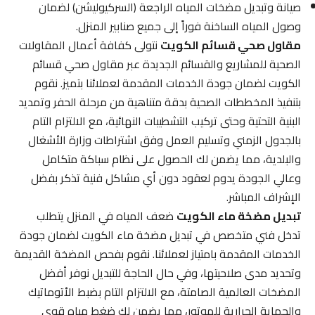
صيانة وتبديل مضخات المياه الراجعة (السركيوليشن) لضمان
وصول المياه الساخنة فوراً إلى جميع صنابير المنزل.
مقاول صحي قسائم الكويت
نتولى كفافة أعمال المقاولات
الصحية للمشاريع والقسائم الجديدة عبر مقاول صحي قسائم
الكويت لضمان جودة الخدمات المقدمة لعملائنا بتميز. نقوم
بتنفيذ المخططات الصحية بدقة متناهية من مرحلة الحفر وتمديد
البنية التحتية وحتى تركيب التشطيبات النهائية، مع الالتزام التام
بالجدول الزمني وتسليم العمل وفق اشتراطات وزارة الأشغال
والبلدية، مما يضمن لك الحصول على نظام سباكة متكامل
وعالي الجودة يدوم لعقود دون أي مشاكل فنية تذكر بفضل
الإشراف المباشر.
تبديل مضخة ماء الكويت
ضعف المياه في المنزل يتطلب
تدخل فني متخصص في تبديل مضخة ماء الكويت لضمان جودة
الخدمات المقدمة بامتياز لعملائنا. نقوم بفحص المضخة القديمة
وتحديد مدى صلاحيتها، وفي حال الحاجة للتبديل نوفر أفضل
المضخات العالمية الصامتة، مع الالتزام التام بضبط الأتوماتيك
والحماية الحرارية للموتور، مما يضمن لك ضغط مياه قوي