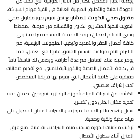
يجعله الخيار المفضل للكثير من الأسر الكويتية التي تبحث عن
الجودة الفنية والأخلاق المهنية العالية في تنفيذ مهام السباكة.
مقاول صحي الكويت للمشاريع
نحن نقوم بدور مقاول صحي
الكويت لتنفيذ المشاريع الكبرى والقسائم من مرحلة المخطط
وحتى التسليم لضمان جودة الخدمات المقدمة ببراعة. نتولى
كافة أعمال الحفر والتمديد وتركيب المنهولات الرئيسية، مع
الالتزام التام بمواعيد التسليم المتفق عليها مع العميل، مما
يوفر عليك عناء التعامل مع عدة أطراف، ويضمن لك تناسقاً تاماً
في كافة الأعمال الصحية والكهربائية للمبنى، مع تقديم ضمانات
حقيقية على كافة الأعمال التي يقوم بها فريقنا المتخصص
تحت إشراف هندسي.
الكشف عن تسربات المياه بأجهزة الرادار والنيتروجين لضمان دقة
تحديد مكان الخلل دون تكسير.
تبديل وتغيير فلاتر المياه المركزية والمنزلية لضمان الحصول على
مياه عذبة ونقية وصحية.
تركيب ماكينات الجورة وسحب مياه السراديب بفاعلية لمنع غرق
المنزل أثناء هطول الأمطار.