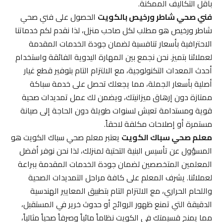
بأقل التكاليف الممكنة.
فني صحي شاطر ورخيص بالكويت
الحصول على فني صحي
شاطر ورخيص هو مطلب لكل صاحب منزل، لذا نقدم لكم خدماتنا
الاحترافية بأسعار تنافسية لضمان جودة الخدمات المقدمة
لعملائنا بتميز. نحن نجمع بين المهارة اليدوية الفائقة واستخدام
أحدث المعدات التكنولوجية، مع الالتزام التام بتوفير قطع غيار
أصلية بأسعار الجملة، مما يجعلك تحصل على خدمة سباكة
ممتازة دون إرهاق ميزانيتك، ويضمن لك عمل تمديدات صحية
قوية ومستدامة تعيش لسنوات طويلة دون الحاجة إلى صيانة
مستمرة أو إصلاحات مكلفة لاحقاً.
معلم صحي سباك الكويت
يعتبر معلم صحي سباك الكويت هو
المسؤول عن تأسيس البنية التحتية لمنزلك، لذا نحن نوفر أفضل
المعلمين المتخصصين لضمان جودة الخدمات المقدمة ببراعة
لعملائنا. يشرف المعلم على كافة مراحل التمديدات الصحية
واللحام الحراري، مع الالتزام التام بتطبيق المعايير الهندسية
الدقيقة التي تمنع ظهور الروائح أو حدوث خرير في المستقبل،
مما يمنح قسيمتك في الكويت نظاماً مائياً وصرفاً صحياً مثالياً،