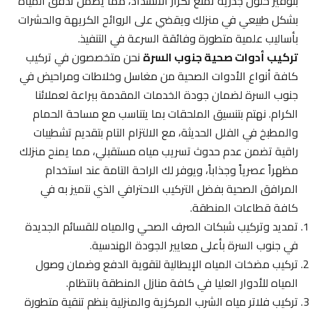
بتوفير حلول جذرية تمنع تكرار الانسداد، مما يضمن تدفق المياه
بشكل طبيعي في منزلك ويقضي على الروائح الكريهة والحشرات
بأساليب علمية متطورة وفائقة السرعة في التنفيذ.
تركيب أدوات صحية جنوب السرة
نحن متخصصون في تركيب
كافة أنواع الأدوات الصحية من مغاسل وخلاطات ومراحيض في
جنوب السرة لضمان جودة الخدمات المقدمة ببراعة لعملائنا
الكرام. نهتم بتنسيق الملحقات بما يتناسب مع مساحة الحمام
والمطبخ في الفلل الحديثة، مع الالتزام التام بتقديم تشطيبات
راقية تضمن عدم حدوث تسريب مياه مستقبلي، مما يمنح منزلك
مظهراً عصرياً وجذاباً، ويوفر لك الراحة التامة عند استخدام
المرافق الصحية بفضل التركيب الاحترافي الذي نتميز به في
كافة قطاعات المنطقة.
تمديد وتركيب شبكات الصرف الصحي والمياه للقسائم الجديدة
في جنوب السرة بأعلى معايير الجودة الهندسية.
تركيب مضخات المياه الإيطالية لتقوية الدفع وضمان وصول
المياه للأدوار العليا في كافة منازل المنطقة بانتظام.
تركيب فلاتر مياه الشرب المركزية والمنزلية بنظم تنقية متطورة