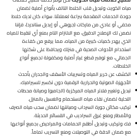
مياه الكويت وتبديل قلب الخلاط التالف بأنواع أصلية لضمان
جودة الخدمات المقدمة ببراعة لعملائنا. سواء كان لديك خلاط
مخفي أو عادي من ماركات (جروهي أو إيديل ستاندرد)، فإننا
نضمن لك الإصلاح الدقيق، مع الالتزام التام بمنع أي تنقيط للمياه
الذي يهدر كميات كبيرة من المياه، مما يرفع من كفاءة
استخدام الأدوات الصحية في منزلك ويحافظ على شكلها
الجمالي، مع توفير قطع غيار أصلية ومكفولة لجميع أنواع
الخلاطات.
الكشف عن خرير المياه وتسريبات الأسقف والجدران بأحدث
الأجهزة الصوتية والحرارية الرقمية دون تكسير للسيراميك.
تبديل وتغيير فلاتر المياه المركزية (الجامبو) وصيانة محطات
التحلية لضمان نقاء مياه الاستحمام والغسيل بالمنزل.
تركيب مكائن جورة السرداب وصيانتها لضمان سحب مياه الصرف
والأمطار ومنع غرق السراديب في القسائم الحديثة.
فك وتركيب وتبديل أطقم الحمامات والمراحيض بجميع أنواعها
مع ضمان الدقة في التوصيلات ومنع التسريب تماماً.