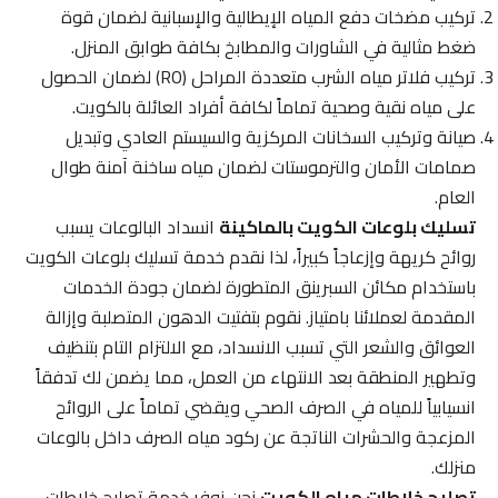
تركيب مضخات دفع المياه الإيطالية والإسبانية لضمان قوة
ضغط مثالية في الشاورات والمطابخ بكافة طوابق المنزل.
تركيب فلاتر مياه الشرب متعددة المراحل (RO) لضمان الحصول
على مياه نقية وصحية تماماً لكافة أفراد العائلة بالكويت.
صيانة وتركيب السخانات المركزية والسيستم العادي وتبديل
صمامات الأمان والترموستات لضمان مياه ساخنة آمنة طوال
العام.
تسليك بلوعات الكويت بالماكينة
انسداد البالوعات يسبب
روائح كريهة وإزعاجاً كبيراً، لذا نقدم خدمة تسليك بلوعات الكويت
باستخدام مكائن السبرينق المتطورة لضمان جودة الخدمات
المقدمة لعملائنا بامتياز. نقوم بتفتيت الدهون المتصلبة وإزالة
العوائق والشعر التي تسبب الانسداد، مع الالتزام التام بتنظيف
وتطهير المنطقة بعد الانتهاء من العمل، مما يضمن لك تدفقاً
انسيابياً للمياه في الصرف الصحي ويقضي تماماً على الروائح
المزعجة والحشرات الناتجة عن ركود مياه الصرف داخل بالوعات
منزلك.
تصليح خلاطات مياه الكويت
نحن نوفر خدمة تصليح خلاطات