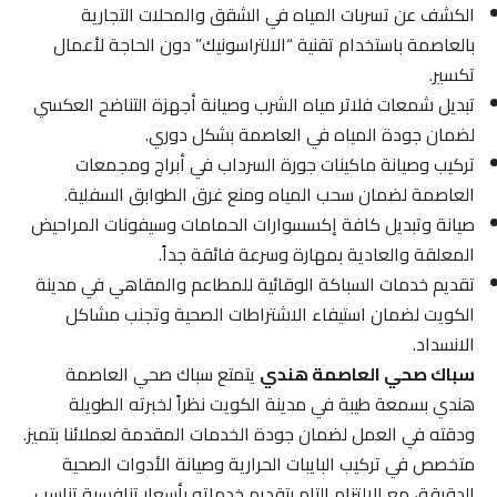
الكشف عن تسربات المياه في الشقق والمحلات التجارية
بالعاصمة باستخدام تقنية “الالتراسونيك” دون الحاجة لأعمال
تكسير.
تبديل شمعات فلاتر مياه الشرب وصيانة أجهزة التناضح العكسي
لضمان جودة المياه في العاصمة بشكل دوري.
تركيب وصيانة ماكينات جورة السرداب في أبراج ومجمعات
العاصمة لضمان سحب المياه ومنع غرق الطوابق السفلية.
صيانة وتبديل كافة إكسسوارات الحمامات وسيفونات المراحيض
المعلقة والعادية بمهارة وسرعة فائقة جداً.
تقديم خدمات السباكة الوقائية للمطاعم والمقاهي في مدينة
الكويت لضمان استيفاء الاشتراطات الصحية وتجنب مشاكل
الانسداد.
سباك صحي العاصمة هندي
يتمتع سباك صحي العاصمة
هندي بسمعة طيبة في مدينة الكويت نظراً لخبرته الطويلة
ودقته في العمل لضمان جودة الخدمات المقدمة لعملائنا بتميز.
متخصص في تركيب البايبات الحرارية وصيانة الأدوات الصحية
الدقيقة، مع الالتزام التام بتقديم خدماته بأسعار تنافسية تناسب