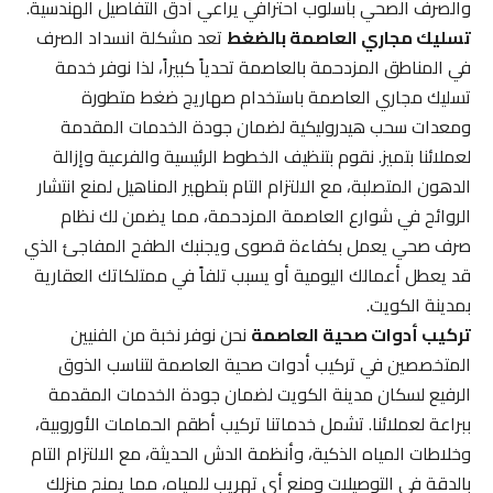
والصرف الصحي بأسلوب احترافي يراعي أدق التفاصيل الهندسية.
تسليك مجاري العاصمة بالضغط
تعد مشكلة انسداد الصرف
في المناطق المزدحمة بالعاصمة تحدياً كبيراً، لذا نوفر خدمة
تسليك مجاري العاصمة باستخدام صهاريج ضغط متطورة
ومعدات سحب هيدروليكية لضمان جودة الخدمات المقدمة
لعملائنا بتميز. نقوم بتنظيف الخطوط الرئيسية والفرعية وإزالة
الدهون المتصلبة، مع الالتزام التام بتطهير المناهيل لمنع انتشار
الروائح في شوارع العاصمة المزدحمة، مما يضمن لك نظام
صرف صحي يعمل بكفاءة قصوى ويجنبك الطفح المفاجئ الذي
قد يعطل أعمالك اليومية أو يسبب تلفاً في ممتلكاتك العقارية
بمدينة الكويت.
تركيب أدوات صحية العاصمة
نحن نوفر نخبة من الفنيين
المتخصصين في تركيب أدوات صحية العاصمة لتناسب الذوق
الرفيع لسكان مدينة الكويت لضمان جودة الخدمات المقدمة
ببراعة لعملائنا. تشمل خدماتنا تركيب أطقم الحمامات الأوروبية،
وخلاطات المياه الذكية، وأنظمة الدش الحديثة، مع الالتزام التام
بالدقة في التوصيلات ومنع أي تهريب للمياه، مما يمنح منزلك