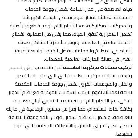
بشكل أساسي على المضخات، لذا نوفر خدمة تصليح مضخات
مياه العاصمة على مدار الساعة لضمان جودة الخدمات
المقدمة لعملائنا بامتياز. نقوم بفحص اللوحات الكهربائية
والمحركات الميكانيكية، مع الالتزام التام بتوفير قطع غيار أصلية
تضمن استمرارية تدفق المياه، مما يقلل من احتمالية انقطاع
الخدمة عنك في العاصمة، ويوفر حلاً جذرياً لمشاكل ضعف
المياه في المطابخ والحمامات بفضل الخبرة الواسعة لفريقنا
الفني في صيانة الماركات العالمية للمضخات.
تركيب سخانات مركزية العاصمة
نحن متخصصون في تصميم
وتركيب سخانات مركزية العاصمة التي تلبي احتياجات القصور
والفلل والمجمعات الكبرى لضمان جودة الخدمات المقدمة
ببراعة لعملائنا. نقوم بتركيب السخانات المركزية مع نظام التدوير
الذكي، مع الالتزام التام بتوفير مياه ساخنة في ثوانٍ معدودة
بكافة نقاط الاستخدام، مما يعزز من مستوى الرفاهية في منزلك
بالعاصمة، ويضمن لك نظام تسخين طويل الأمد وموفراً للطاقة
بفضل العزل الحراري المتقن والتوصيلات الاحترافية التي نقوم
بتنفيذها.