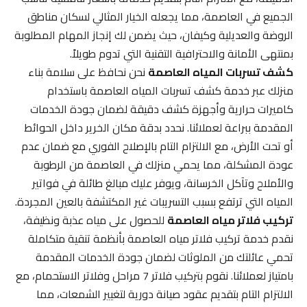
الجميع في العاصمة، مما يجعله الخيار المثالي لسكان مناطق
الروضة والعديلية وكيفان، حيث يضمن لك إنجاز المهام المطلوبة
بمنتهى الأمانة والاحترافية التقنية التي تدوم طويلاً.
كشف تسربات المياه العاصمة
نحن نحافظ على سلامة بناء
منزلك عبر خدمة كشف تسربات المياه العاصمة باستخدام
كاميرات حرارية وأجهزة كشف دقيقة لضمان جودة الخدمات
المقدمة ببراعة لعملائنا. نحدد بدقة مكان الخرير داخل الحوائط
أو تحت الأرض، مع الالتزام التام بالإصلاح الفوري مع ضمان عدم
عودة المشكلة، مما يحمي منزلك في العاصمة من الرطوبة
والأملاح وتآكل الخرسانة، ويوفر عليك مبالغ طائلة في فواتير
المياه التي ترتفع بسبب التسريبات غير المكتشفة بالعين المجردة.
تركيب فلاتر مياه العاصمة
للحصول على مياه عذبة ونظيفة،
نقدم خدمة تركيب فلاتر مياه العاصمة بأنظمة تنقية متكاملة
تحمي عائلتك من الملوثات لضمان جودة الخدمات المقدمة
بامتياز لعملائنا. نقوم بتركيب فلاتر 7 مراحل وفلاتر الاستحمام، مع
الالتزام التام بتقديم عقود صيانة دورية لتغيير الشمعات، مما