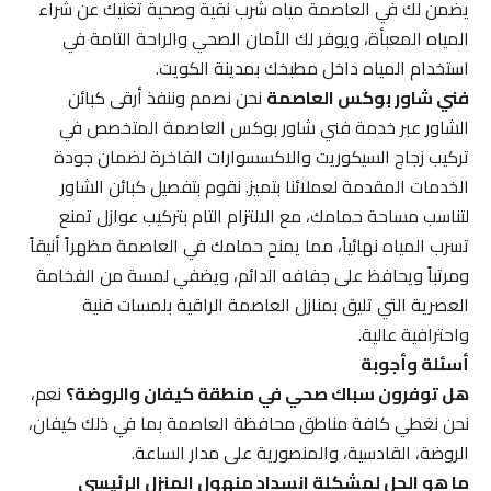
يضمن لك في العاصمة مياه شرب نقية وصحية تغنيك عن شراء
المياه المعبأة، ويوفر لك الأمان الصحي والراحة التامة في
استخدام المياه داخل مطبخك بمدينة الكويت.
فني شاور بوكس العاصمة
نحن نصمم وننفذ أرقى كبائن
الشاور عبر خدمة فني شاور بوكس العاصمة المتخصص في
تركيب زجاج السيكوريت والاكسسوارات الفاخرة لضمان جودة
الخدمات المقدمة لعملائنا بتميز. نقوم بتفصيل كبائن الشاور
لتناسب مساحة حمامك، مع الالتزام التام بتركيب عوازل تمنع
تسرب المياه نهائياً، مما يمنح حمامك في العاصمة مظهراً أنيقاً
ومرتباً ويحافظ على جفافه الدائم، ويضفي لمسة من الفخامة
العصرية التي تليق بمنازل العاصمة الراقية بلمسات فنية
واحترافية عالية.
أسئلة وأجوبة
هل توفرون سباك صحي في منطقة كيفان والروضة؟
نعم،
نحن نغطي كافة مناطق محافظة العاصمة بما في ذلك كيفان،
الروضة، القادسية، والمنصورية على مدار الساعة.
ما هو الحل لمشكلة انسداد منهول المنزل الرئيسي