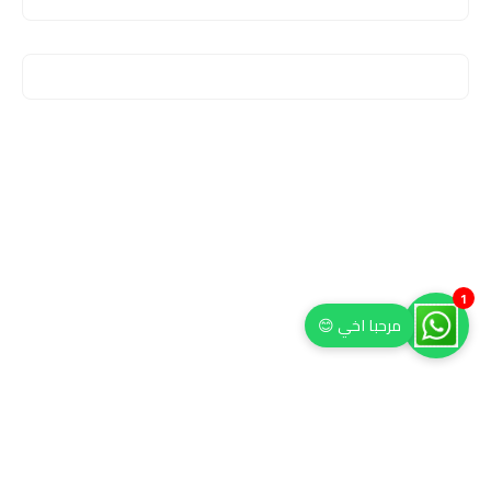
1
مرحبا اخي 😊