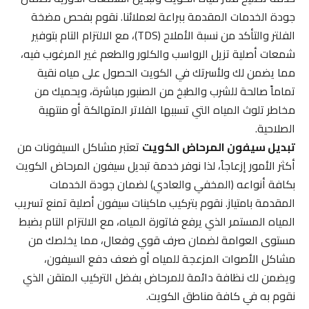
جودة الخدمات المقدمة ببراعة لعملائنا. نقوم بفحص مضخة
الفلتر والتأكد من نسبة الأملاح (TDS)، مع الالتزام التام بتوفير
شمعات أصلية تزيل الرواسب والكلور والطعم غير المرغوب فيه،
مما يضمن لك ولأسرتك في الكويت الحصول على مياه نقية
تماماً صالحة للشرب والطبخ من الصنبور مباشرة، ويحميك من
مخاطر تلوث المياه التي تسببها الفلاتر المتهالكة أو منتهية
الصلاحية.
تبديل سيفون المرحاض الكويت
تعتبر مشاكل السيفونات من
أكثر الأمور إزعاجاً، لذا نوفر خدمة تبديل سيفون المرحاض الكويت
بكافة أنواعه (المخفي والعادي) لضمان جودة الخدمات
المقدمة بامتياز. نقوم بتركيب ماكينات سيفون أصلية تمنع تسريب
المياه المستمر الذي يرفع فاتورة المياه، مع الالتزام التام بضبط
مستوى العوامة لضمان صرف قوي وفعال، مما يخلصك من
مشاكل الأصوات المزعجة للمياه أو ضعف دفع السيفون،
ويضمن لك نظافة دائمة للمرحاض بفضل التركيب المتقن الذي
نقوم به في كافة مناطق الكويت.