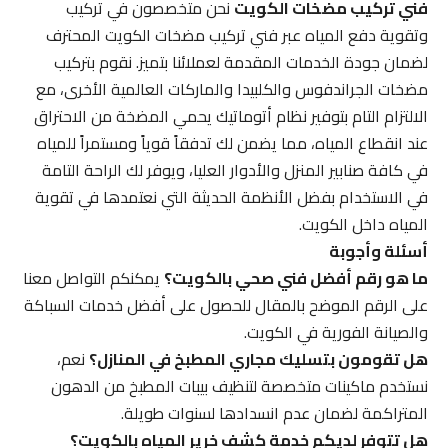
فني تركيب مضخات الكويت
نحن متخصصون في تركيب
وتقوية دفع المياه عبر فني تركيب مضخات الكويت المحترف
لضمان جودة الخدمات المقدمة لعملائنا بتميز. نقوم بتركيب
مضخات الجراندفوس والكلبيدا والماركات العالمية الأخرى، مع
الالتزام التام بتوفير نظام أتوماتيك يحمي المضخة من الاحتراق
عند انقطاع المياه، مما يضمن لك تدفقاً قوياً ومستمراً للمياه
في كافة صنابير المنزل والأدوار العليا، ويوفر لك الراحة التامة
في الاستخدام بفضل الأنظمة الحديثة التي نعتمدها في تقوية
المياه داخل الكويت.
أسئلة وأجوبة
ما هو رقم أفضل فني صحي بالكويت؟
يمكنكم التواصل معنا
على الرقم الموضح بالمقال للحصول على أفضل خدمات السباكة
والصيانة الفورية في الكويت.
هل تقومون بتسليك مجاري المطبخ في المنازل؟
نعم،
نستخدم ماكينات متخصصة لتنظيف بيبات المطبخ من الدهون
المتراكمة لضمان عدم انسدادها لسنوات طويلة.
هل تتوفر لديكم خدمة كشف خرير المياه بالكويت؟