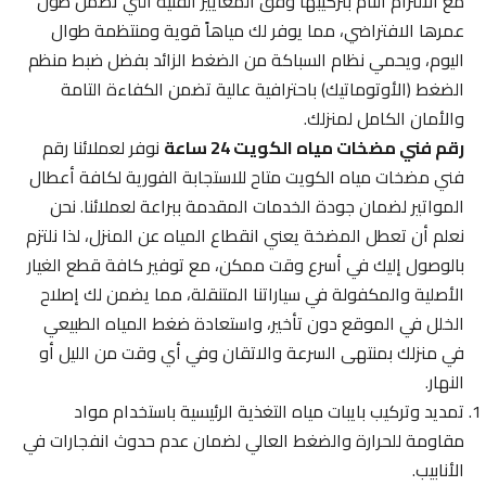
مع الالتزام التام بتركيبها وفق المعايير الفنية التي تضمن طول
عمرها الافتراضي، مما يوفر لك مياهاً قوية ومنتظمة طوال
اليوم، ويحمي نظام السباكة من الضغط الزائد بفضل ضبط منظم
الضغط (الأوتوماتيك) باحترافية عالية تضمن الكفاءة التامة
والأمان الكامل لمنزلك.
رقم فني مضخات مياه الكويت 24 ساعة
نوفر لعملائنا رقم
فني مضخات مياه الكويت متاح للاستجابة الفورية لكافة أعطال
المواتير لضمان جودة الخدمات المقدمة ببراعة لعملائنا. نحن
نعلم أن تعطل المضخة يعني انقطاع المياه عن المنزل، لذا نلتزم
بالوصول إليك في أسرع وقت ممكن، مع توفير كافة قطع الغيار
الأصلية والمكفولة في سياراتنا المتنقلة، مما يضمن لك إصلاح
الخلل في الموقع دون تأخير، واستعادة ضغط المياه الطبيعي
في منزلك بمنتهى السرعة والاتقان وفي أي وقت من الليل أو
النهار.
تمديد وتركيب بايبات مياه التغذية الرئيسية باستخدام مواد
مقاومة للحرارة والضغط العالي لضمان عدم حدوث انفجارات في
الأنابيب.