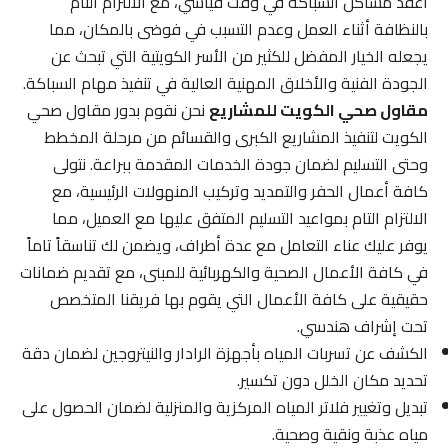
أعقد مشاكل السباكة في وقت قياسي، مع الالتزام التام
بالنظافة أثناء العمل وعدم التسبب في فوضى بالمكان، مما
يجعله الخيار المفضل للكثير من الأسر الكويتية التي تبحث عن
الجودة الفنية والأخلاق المهنية العالية في تنفيذ مهام السباكة.
مقاول صحي الكويت للمشاريع
نحن نقوم بدور مقاول صحي
الكويت لتنفيذ المشاريع الكبرى والقسائم من مرحلة المخطط
وحتى التسليم لضمان جودة الخدمات المقدمة ببراعة. نتولى
كافة أعمال الحفر والتمديد وتركيب المنهولات الرئيسية، مع
الالتزام التام بمواعيد التسليم المتفق عليها مع العميل، مما
يوفر عليك عناء التعامل مع عدة أطراف، ويضمن لك تناسقاً تاماً
في كافة الأعمال الصحية والكهربائية للمبنى، مع تقديم ضمانات
حقيقية على كافة الأعمال التي يقوم بها فريقنا المتخصص
تحت إشراف هندسي.
الكشف عن تسربات المياه بأجهزة الرادار والنيتروجين لضمان دقة
تحديد مكان الخلل دون تكسير.
تبديل وتغيير فلاتر المياه المركزية والمنزلية لضمان الحصول على
مياه عذبة ونقية وصحية.