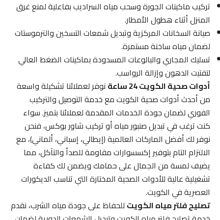
تركيب ماكينات الجورة وسحب مياه السراديب بفاعلية لمنع غرق
المنزل أثناء هطول الأمطار.
صيانة السخانات المركزية وتبديل شمعات التسخين والترموستات
لضمان مياه ساخنة مستمرة.
تسليك المجاري والبالوعات المسدودة بماكينات الضغط العالي
لتفتيت الدهون وإزالة الرواسب.
أدوات صحية الكويت 24 ساعة
نوفر لعملائنا تشكيلة واسعة
من أحدث أدوات صحية الكويت مع خدمة التوصيل والتركيب
الفوري لضمان جودة الخدمات المقدمة لعملائنا بتميز. سواء
كنت ترغب في تبديل صنبور مياه أو تركيب شاور بوكس، فنحن
نوفر لك أفضل الماركات العالمية (إيطالي، إسباني، ألماني)، مع
الالتزام التام بتوفير إكسسوارات مقاومة للصدأ والتآكل، مما
يضيف لمسة من الجمال على حمامك ويضمن لك كفاءة
تشغيلية عالية للأدوات الصحية المختارة التي تناسب الديكورات
العصرية في الكويت.
تصليح فلتر مياه الكويت
للحفاظ على جودة مياه الشرب، نقدم
خدمة تصليح فلتر مياه الكويت وتبديل الشمعات الدورية لضمان