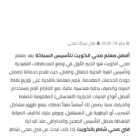
📅 يناير 16, 2026
|
👤 فني سباك صحي
أفضل معلم صحي الكويت لتأسيس السباكة
يعد معلم
صحي الكويت هو الخبير الأول في وضع المخططات التنفيذية
وتأسيس البنية التحتية للمنازل والفلل، حيث نقدم خدماتنا لضمان
جودة الخدمات المقدمة. يتميز معلمنا بالقدرة على توزيع نقاط
المياه والصرف بدقة هندسية عالية، مع الالتزام التام باستخدام
أفضل أنواع البايبات الحرارية (العدساني) المقاومة للضغط
والحرارة، مما يضمن لك أساساً متيناً لمنزلك يمنع ظهور مشاكل
التسريب أو الرطوبة في المستقبل، ويوفر عليك تكاليف الصيانة
الباهظة بفضل التأسيس الصحيح والاحترافي منذ البداية.
فني صحي شاطر بالكويت
إذا كنت تبحث عن فني صحي شاطر