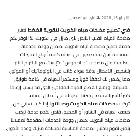
📅 يناير 16, 2026
|
👤 فني سباك صحي
فني تصليح مضخات مياه الكويت لتقوية الضغط
تعتبر
مضخة المياه القلب النابض لأي منزل في الكويت، لذا نوفر لكم
خدمة تصليح مضخات مياه الكويت لضمان جودة الخدمات
المقدمة. نحن متخصصون في صيانة كافة أنواع الماركات
العالمية مثل مضخات “جراندفوس” و”إسبا”، مع الالتزام التام
بتشخيص الأعطال بدقة سواء كانت في الأوتوماتيك أو الموتور،
مما يضمن لك تدفقاً قوياً ومستمراً للمياه في كافة طوابق
القسيمة، ويمنع انقطاع المياه المفاجئ الذي قد يسبب إزعاجاً
كبيراً لأسرتك، بفضل خبرتنا الطويلة في أعطال المياه.
تركيب مضخات مياه الكويت وصيانتها
إذا كنت تعاني من
ضعف المياه في الشاور أو المطبخ، فنحن نقدم خدمة تركيب
مضخات مياه الكويت لضمان جودة الخدمات المقدمة لعملائنا
بتميز. نقوم باختيار المضخة المناسبة لمساحة منزلك وعدد الأدوار،