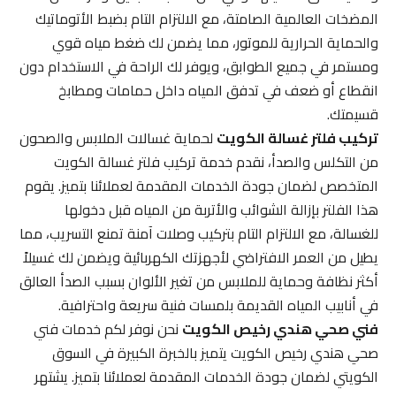
المضخات العالمية الصامتة، مع الالتزام التام بضبط الأتوماتيك
والحماية الحرارية للموتور، مما يضمن لك ضغط مياه قوي
ومستمر في جميع الطوابق، ويوفر لك الراحة في الاستخدام دون
انقطاع أو ضعف في تدفق المياه داخل حمامات ومطابخ
قسيمتك.
تركيب فلتر غسالة الكويت
لحماية غسالات الملابس والصحون
من التكلس والصدأ، نقدم خدمة تركيب فلتر غسالة الكويت
المتخصص لضمان جودة الخدمات المقدمة لعملائنا بتميز. يقوم
هذا الفلتر بإزالة الشوائب والأتربة من المياه قبل دخولها
للغسالة، مع الالتزام التام بتركيب وصلات آمنة تمنع التسريب، مما
يطيل من العمر الافتراضي لأجهزتك الكهربائية ويضمن لك غسيلاً
أكثر نظافة وحماية للملابس من تغير الألوان بسبب الصدأ العالق
في أنابيب المياه القديمة بلمسات فنية سريعة واحترافية.
فني صحي هندي رخيص الكويت
نحن نوفر لكم خدمات فني
صحي هندي رخيص الكويت يتميز بالخبرة الكبيرة في السوق
الكويتي لضمان جودة الخدمات المقدمة لعملائنا بتميز. يشتهر