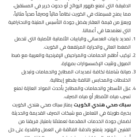
الدقيقة التي تمنع ظهور الروائح أو حدوث خرير في المستقبل،
مما يمنح قسيمتك في الكويت نظاماً مائياً وصرفاً صحياً مثالياً،
ويعزز من قيمة العقار بفضل جودة التأسيس المتينة والاحترافية
التي نعتمدها في أعمالنا.
تمديد بايبات العدساني والبايبات الألمانية الأصلية التي تتحمل
الضغط العالي والحرارة المرتفعة في الكويت.
تركيب أطقم الحمامات والمراحيض الإفرنجية والعربية مع ضبط
الميول وتثبيت الإكسسوارات بمهارة.
صيانة شاملة لكافة تمديدات المطابخ والحمامات وتبديل
الخلاطات والمحابس التالفة بقطع إيطالية.
عزل الأسطح والحمامات والمطابخ بأحدث المواد العازلة لمنع
تسرب مياه الأمطار أو مياه الصرف.
سباك صحي هندي الكويت
يمتاز سباك صحي هندي الكويت
بخبرة طويلة في التعامل مع شبكات الصرف القديمة والحديثة
لضمان جودة الخدمات المقدمة لعملائنا بامتياز. فريقنا من
الفنيين الهنود يتمتع بالدقة الفائقة في العمل والقدرة على حل