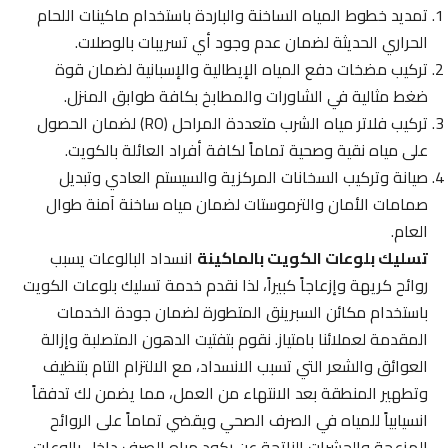
تمديد خطوط المياه الساخنة والباردة باستخدام ماكينات اللحام
الحراري الحديثة لضمان عدم وجود أي تسريبات بالوصلات.
تركيب مضخات دفع المياه الإيطالية والإسبانية لضمان قوة
ضغط مثالية في الشاورات والمطابخ بكافة طوابق المنزل.
تركيب فلاتر مياه الشرب متعددة المراحل (RO) لضمان الحصول
على مياه نقية وصحية تماماً لكافة أفراد العائلة بالكويت.
صيانة وتركيب السخانات المركزية والسيستم العادي وتبديل
صمامات الأمان والترموستات لضمان مياه ساخنة آمنة طوال
العام.
تسليك بلوعات الكويت بالماكينة
انسداد البالوعات يسبب
روائح كريهة وإزعاجاً كبيراً، لذا نقدم خدمة تسليك بلوعات الكويت
باستخدام مكائن السبرينق المتطورة لضمان جودة الخدمات
المقدمة لعملائنا بامتياز. نقوم بتفتيت الدهون المتصلبة وإزالة
العوائق والشعر التي تسبب الانسداد، مع الالتزام التام بتنظيف
وتطهير المنطقة بعد الانتهاء من العمل، مما يضمن لك تدفقاً
انسيابياً للمياه في الصرف الصحي ويقضي تماماً على الروائح
المزعجة والحشرات الناتجة عن ركود مياه الصرف داخل بالوعات