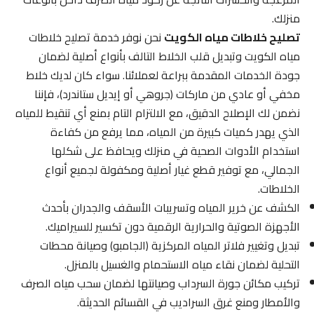
منزلك.
تصليح خلاطات مياه الكويت
نحن نوفر خدمة تصليح خلاطات
مياه الكويت وتبديل قلب الخلاط التالف بأنواع أصلية لضمان
جودة الخدمات المقدمة ببراعة لعملائنا. سواء كان لديك خلاط
مخفي أو عادي من ماركات (جروهي أو إيديل ستاندرد)، فإننا
نضمن لك الإصلاح الدقيق، مع الالتزام التام بمنع أي تنقيط للمياه
الذي يهدر كميات كبيرة من المياه، مما يرفع من كفاءة
استخدام الأدوات الصحية في منزلك ويحافظ على شكلها
الجمالي، مع توفير قطع غيار أصلية ومكفولة لجميع أنواع
الخلاطات.
الكشف عن خرير المياه وتسريبات الأسقف والجدران بأحدث
الأجهزة الصوتية والحرارية الرقمية دون تكسير للسيراميك.
تبديل وتغيير فلاتر المياه المركزية (الجامبو) وصيانة محطات
التحلية لضمان نقاء مياه الاستحمام والغسيل بالمنزل.
تركيب مكائن جورة السرداب وصيانتها لضمان سحب مياه الصرف
والأمطار ومنع غرق السراديب في القسائم الحديثة.