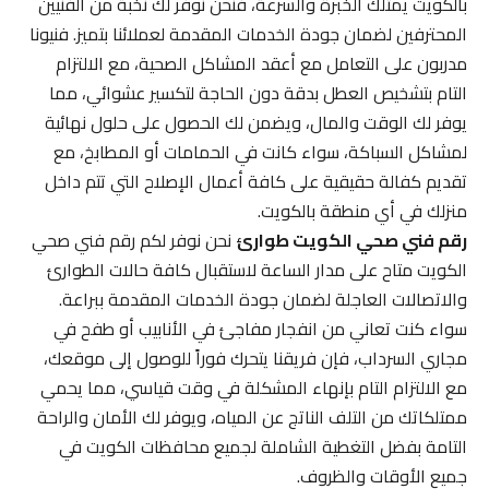
بالكويت يمتلك الخبرة والسرعة، فنحن نوفر لك نخبة من الفنيين
المحترفين لضمان جودة الخدمات المقدمة لعملائنا بتميز. فنيونا
مدربون على التعامل مع أعقد المشاكل الصحية، مع الالتزام
التام بتشخيص العطل بدقة دون الحاجة لتكسير عشوائي، مما
يوفر لك الوقت والمال، ويضمن لك الحصول على حلول نهائية
لمشاكل السباكة، سواء كانت في الحمامات أو المطابخ، مع
تقديم كفالة حقيقية على كافة أعمال الإصلاح التي تتم داخل
منزلك في أي منطقة بالكويت.
رقم فني صحي الكويت طوارئ
نحن نوفر لكم رقم فني صحي
الكويت متاح على مدار الساعة لاستقبال كافة حالات الطوارئ
والاتصالات العاجلة لضمان جودة الخدمات المقدمة ببراعة.
سواء كنت تعاني من انفجار مفاجئ في الأنابيب أو طفح في
مجاري السرداب، فإن فريقنا يتحرك فوراً للوصول إلى موقعك،
مع الالتزام التام بإنهاء المشكلة في وقت قياسي، مما يحمي
ممتلكاتك من التلف الناتج عن المياه، ويوفر لك الأمان والراحة
التامة بفضل التغطية الشاملة لجميع محافظات الكويت في
جميع الأوقات والظروف.