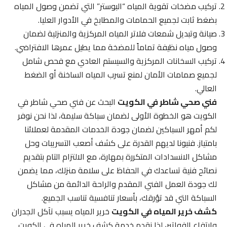
تركيب مضخات تقوية المياه “البوستر” التي تضمن وصول المياه
بضغط ثابت لجميع الحمامات والمطابخ في الأدوار العليا.
صيانة وتبديل شمعات فلاتر المياه المركزية والمنزلية لضمان
وصول مياه نظيفة تماماً للمضخة مما يطيل عمرها الافتراضي.
تركيب السخانات المركزية والسيستم العادي مع فحص شامل
لجميع صمامات الأمان لمنع تسرب المياه الساخنة أو الضغط
العالي.
فني صحي شاطر في الكويت
البحث عن فني صحي شاطر في
الكويت هو الخطوة الأولى لضمان سباكة سليمة، لذا نحن نوفر
لكم أمهر السباكين لضمان جودة الخدمات المقدمة لعملائنا
بامتياز. فنيونا لديهم القدرة على كشف أصعب التسريبات وحل
مشاكل الانسدادات المتكررة بمهارة، مع الالتزام التام بتقديم
نصائح فنية تساعدك في الحفاظ على سلامة منزلك، مما يضمن
لك جودة العمل الفني المقدم والراحة الدائمة من مشاكل
السباكة التي قد تؤرقك، بأسعار تنافسية تناسب الجميع.
كشف خرير المياه في الكويت
خرير المياه يسبب تآكل الجدران
وارتفاع الفواتير، لذا نقدم خدمة كشف خرير المياه في الكويت