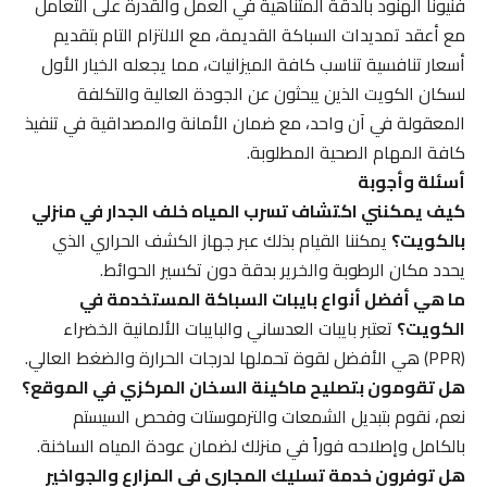
فنيونا الهنود بالدقة المتناهية في العمل والقدرة على التعامل
مع أعقد تمديدات السباكة القديمة، مع الالتزام التام بتقديم
أسعار تنافسية تناسب كافة الميزانيات، مما يجعله الخيار الأول
لسكان الكويت الذين يبحثون عن الجودة العالية والتكلفة
المعقولة في آن واحد، مع ضمان الأمانة والمصداقية في تنفيذ
كافة المهام الصحية المطلوبة.
أسئلة وأجوبة
كيف يمكنني اكتشاف تسرب المياه خلف الجدار في منزلي
بالكويت؟
يمكننا القيام بذلك عبر جهاز الكشف الحراري الذي
يحدد مكان الرطوبة والخرير بدقة دون تكسير الحوائط.
ما هي أفضل أنواع بايبات السباكة المستخدمة في
الكويت؟
تعتبر بايبات العدساني والبايبات الألمانية الخضراء
(PPR) هي الأفضل لقوة تحملها لدرجات الحرارة والضغط العالي.
هل تقومون بتصليح ماكينة السخان المركزي في الموقع؟
نعم، نقوم بتبديل الشمعات والترموستات وفحص السيستم
بالكامل وإصلاحه فوراً في منزلك لضمان عودة المياه الساخنة.
هل توفرون خدمة تسليك المجاري في المزارع والجواخير