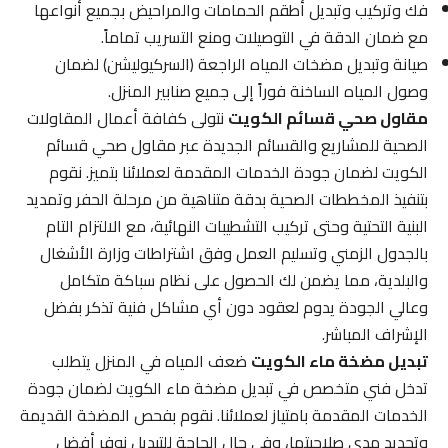
فك وتركيب وتبديل أطقم الحمامات والمراحيض بجميع أنواعها
مع ضمان الدقة في التوصيلات ومنع التسريب تماماً.
صيانة وتبديل مضخات المياه الراجعة (السركيوليشن) لضمان
وصول المياه الساخنة فوراً إلى جميع صنابير المنزل.
مقاول صحي قسائم الكويت
نتولى كفافة أعمال المقاولات
الصحية للمشاريع والقسائم الجديدة عبر مقاول صحي قسائم
الكويت لضمان جودة الخدمات المقدمة لعملائنا بتميز. نقوم
بتنفيذ المخططات الصحية بدقة متناهية من مرحلة الحفر وتمديد
البنية التحتية وحتى تركيب التشطيبات النهائية، مع الالتزام التام
بالجدول الزمني وتسليم العمل وفق اشتراطات وزارة الأشغال
والبلدية، مما يضمن لك الحصول على نظام سباكة متكامل
وعالي الجودة يدوم لعقود دون أي مشاكل فنية تذكر بفضل
الإشراف المباشر.
تبديل مضخة ماء الكويت
ضعف المياه في المنزل يتطلب
تدخل فني متخصص في تبديل مضخة ماء الكويت لضمان جودة
الخدمات المقدمة بامتياز لعملائنا. نقوم بفحص المضخة القديمة
وتحديد مدى صلاحيتها، وفي حال الحاجة للتبديل نوفر أفضل