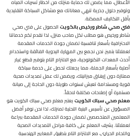
الأعطال، مما يضمن لك حماية منزلك من أخطار تسربات المياه
وتوفير حلول جذرية تنهي معاناتك مع مشاكل السباكة التقليدية
بأقل التكاليف الممكنة.
فني صحي شاطر ورخيص بالكويت
الحصول على فني صحي
شاطر ورخيص هو مطلب لكل صاحب منزل، لذا نقدم لكم خدماتنا
الاحترافية بأسعار تنافسية لضمان جودة الخدمات المقدمة
لعملائنا بتميز. نحن نجمع بين المهارة اليدوية الفائقة واستخدام
أحدث المعدات التكنولوجية، مع الالتزام التام بتوفير قطع غيار
أصلية بأسعار الجملة، مما يجعلك تحصل على خدمة سباكة
ممتازة دون إرهاق ميزانيتك، ويضمن لك عمل تمديدات صحية
قوية ومستدامة تعيش لسنوات طويلة دون الحاجة إلى صيانة
مستمرة أو إصلاحات مكلفة لاحقاً.
معلم صحي سباك الكويت
يعتبر معلم صحي سباك الكويت هو
المسؤول عن تأسيس البنية التحتية لمنزلك، لذا نحن نوفر أفضل
المعلمين المتخصصين لضمان جودة الخدمات المقدمة ببراعة
لعملائنا. يشرف المعلم على كافة مراحل التمديدات الصحية
واللحام الحراري، مع الالتزام التام بتطبيق المعايير الهندسية