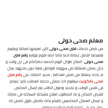
معلم صحى حولى
من ضمن خدمات
فنى صحى حولى
التى تعرضها شركتنا ويقوم
بتنفيذها افضل عماله لدينا فاننا ايضا نقوم بتوفير
رقم فنى
صحى حولى
المتاح طوال اليوم لخدمه حضراتكم فى اى وقت و
حتى يمكن لعملائنا من سهوله التواصل معنا دون مجهود يبذل
فـ راحه عملائنا من ضمن اهدافنا , مجرد اتصالك على
رقم فنى
صحى بالكويت
سيقوم احد ممثلى خدمه العملاء بالرد عليكم
فى نفس الوقت و بمجرد وصول الطلب يتم ارسال المختص
لفحص المكان و ما المطلوب لعلاج مشكله السباكه فى منزلك
و ارسال العمال المختصيين للقيام بذلك بافضل طرق تضمن لك
عمل جيد فى نهايه الامر و بنتيجه مرضيه .