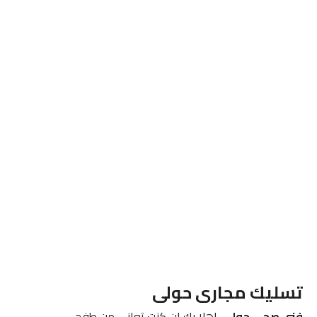
تسليك مجارى حولى
فني صحي حولي
اهلا بك ان كنت تعاني من طفح