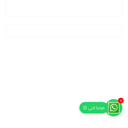
1
مرحبا اخي 😊