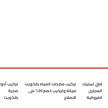
فني تسليك
تركيب مضخات المياه بالكويت
تركيب أدوا
المجارى
صيانة وتركيب خصم 20% على
صحية
الفروانية
الاصلاح
بالكويت