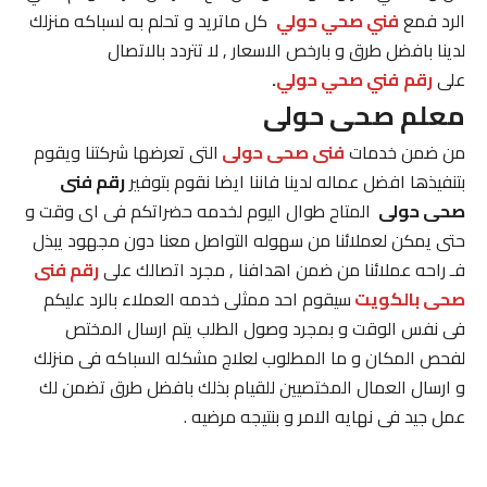
الرد فمع
فني صحي حولي
كل ماتريد و تحلم به لسباكه منزلك
لدينا بافضل طرق و بارخص الاسعار , لا تتردد بالاتصال
على
رقم
فني صحي حولي
.
معلم صحى حولى
من ضمن خدمات
فنى صحى حولى
التى تعرضها شركتنا ويقوم
بتنفيذها افضل عماله لدينا فاننا ايضا نقوم بتوفير
رقم فنى
صحى حولى
المتاح طوال اليوم لخدمه حضراتكم فى اى وقت و
حتى يمكن لعملائنا من سهوله التواصل معنا دون مجهود يبذل
فـ راحه عملائنا من ضمن اهدافنا , مجرد اتصالك على
رقم فنى
صحى بالكويت
سيقوم احد ممثلى خدمه العملاء بالرد عليكم
فى نفس الوقت و بمجرد وصول الطلب يتم ارسال المختص
لفحص المكان و ما المطلوب لعلاج مشكله السباكه فى منزلك
و ارسال العمال المختصيين للقيام بذلك بافضل طرق تضمن لك
عمل جيد فى نهايه الامر و بنتيجه مرضيه .