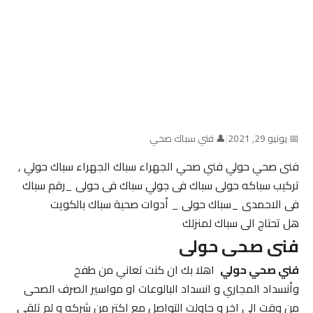
📅 يونيو 29, 2021
|
👤 فني سباك صحي
فنى صحي حولي فني صحي الجهراء سباك الجهراء سباك حولي ,
تركيب سباكه حولى سباك فى جولي سباك فى حولى _رقم سباك
فى الاحمدى _سباك حولى _ أدوات صحية سباك بالكويت
هل تحتاج الى سباك لمنزلك
فنى صحى حولى
فني صحي حولي
اهلا بك ان كنت تعاني من طفح
وأنسداد المجاري و انسداد البالوعات او مواسير الصرف الصحى
من وقت الي اخر و حاولت التواصل مع اكتر من شركه و لم تلقي