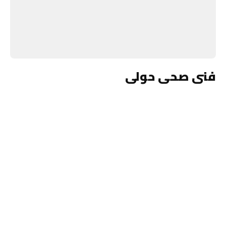
فنى صحى حولى