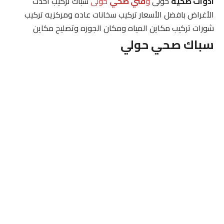
ادوات صحية
حولى
و
فني صحي
حولى
سباك تركيب احدث
الأغراض بافضل الأسعار تركيب سخانات عاده ومركزيه تركيب
شورات تركيب مكاين المياه ومكان الجوره وتصليح مكاين
سباك صحي حولي