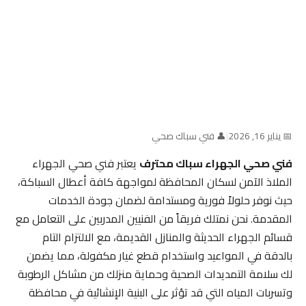
📅 يناير 16, 2026
|
👤 فني سباك صحي
فني صحي الجهراء سباك محترف
يعتبر فني صحي الجهراء
الملاذ الآمن لسكان المحافظة لمواجهة كافة أعطال السباكة،
حيث نوفر حلولاً فورية ومستدامة لضمان جودة الخدمات
المقدمة. نحن نمتلك فريقاً من الفنيين المدربين على التعامل مع
قسائم الجهراء الحديثة والمنازل القديمة، مع الالتزام التام
بالدقة في المواعيد واستخدام قطع غيار مكفولة، مما يضمن
لك سلامة التمديدات الصحية وحماية منزلك من مشاكل الرطوبة
وتسربات المياه التي قد تؤثر على البنية الإنشائية في محافظة