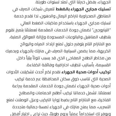
الجهراء، بفضل خبرتنا التي تمتد لسنوات طويلة.
تسليك مجاري الجهراء بالضغط
تتعرض شبكات الصرف في
المناطق الصحراوية لتراكم الرمال والدهون، لذا نقدم خدمة
تسليك مجاري الجهراء باستخدام ماكينات الضغط العالي
“النيتروجين” لضمان جودة الخدمات المقدمة لعملائنا بتميز. نقوم
بتنظيف المناهيل والبالوعات المسدودة وإزالة العوائق الصلبة،
مع الالتزام التام بتوفير حلول تمنع ارتداد المياه والروائح
الكريهة، مما يضمن انسيابية الصرف في منزلك بالجهراء ويحميك
من مخاطر الطفح المفاجئ الذي قد يسبب تلوثاً بيئياً داخل
القسيمة، بأساليب تنظيف احترافية وفائقة الكفاءة.
تركيب أدوات صحية الجهراء
نقدم لكم أحدث تشكيلات الأدوات
الصحية التي تناسب ذوق سكان المحافظة عبر خدمة تركيب
أدوات صحية الجهراء لضمان جودة الخدمات المقدمة ببراعة
لعملائنا. تشمل خدماتنا تركيب أطقم الحمامات والمطابخ
الفاخرة، مع الالتزام التام بضبط زوايا التركيب وعزل الوصلات لمنع
التسريب، مما يمنح منزلك في الجهراء لمسة جمالية متجددة
ويوفر لك استخداماً عملياً يدوم طويلاً، حيث نراعي اختيار أفضل