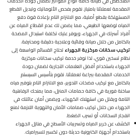
المتخصص في صيانة كافة أنواع المواتير لضمان جودة الخدمات
المقدمة لعملائنا بامتياز. نقوم بفحص الأتوماتيك وتبديل القطع
المستهلكة بقطع أصلية، مع الالتزام التام بإعادة قوة دفع
المياه لوضعها الطبيعي، مما يضمن لك عدم انقطاع المياه عن
أفراد أسرتك في الجهراء، ويوفر عليك تكلفة استبدال المضخة
بالكامل من خلال صيانة وقائية وعلاجية دقيقة ومحترفة.
تركيب سخانات مركزية الجهراء
تحتاج القسائم الواسعة إلى
نظام تسخين قوي، لذا نوفر خدمة تركيب سخانات مركزية
الجهراء باستخدام أفضل العلامات التجارية لضمان جودة
الخدمات المقدمة ببراعة لعملائنا. نقوم بتأسيس السيستم
بالكامل مع تركيب مضخات التدوير، مع الالتزام التام بتوفير مياه
ساخنة فورية في كافة حمامات المنزل، مما يمنحك الرفاهية
التامة ويقلل من استهلاك الكهرباء، ويضمن أمان عائلتك في
الجهراء من خلال تركيب صمامات الأمان والتهوية اللازمة لمنع
انفجار السخانات أو تسرب الضغط.
الكشف عن خرير المياه وتسريبات الأسطح في منازل الجهراء
باستخدام أجهزة الكترونية حديثة دون تكسير للسيراميك.