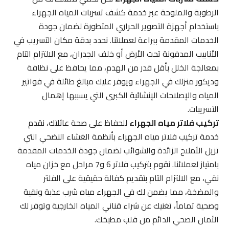
الرطوبة والملوحة عبر خدمة كشف تسربات المياه الجهراء
باستخدام أجهزة التصوير الحراري المتطورة لضمان جودة
الخدمات المقدمة ببراعة لعملائنا. نحدد بدقة مكان التسريب في
الأنابيب المدفونة تحت الأرض أو خلف الجدران، مع الالتزام التام
بمعالجة الخلل بأقل قدر من الهدم، مما يحافظ على نظافة
وديكور منزلك في الجهراء ويوفر عليك مبالغ طائلة في فواتير
المياه والإصلاحات الإنشائية الكبرى التي يسببها إهمال
التسريبات.
تركيب فلاتر مياه الجهراء
للحفاظ على صحة عائلتك، نقدم
خدمة تركيب فلاتر مياه الجهراء بأنظمة الغشاء النضحي التي
تزيل الأملاح الزائدة والشوائب لضمان جودة الخدمات المقدمة
بامتياز لعملائنا. نقوم بتركيب فلاتر 6 و7 مراحل مع خزان مياه
نقي، مع الالتزام التام بتقديم كفالة حقيقية على الفلتر
والمضخة، مما يضمن لك في الجهراء مياه شرب عذبة ونقية
وصحية تماماً، تغنيك عن شراء قناني المياه الخارجية وتوفر لك
الأمان الصحي الدائم من قلب مطبخك.