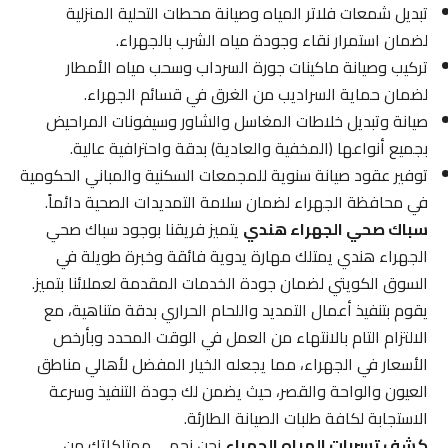
تبديل شمعات فلاتر المياه وصيانة محطات التحلية المنزلية
لضمان استمرار نقاء وجودة مياه الشرب بالجهراء.
تركيب وصيانة ماكينات جورة السرداب وسحب مياه الأمطار
لضمان حماية السراديب من الغرق في قسائم الجهراء.
صيانة وتبديل خلاطات المغاسل والشاور وسيفونات المراحيض
بجميع أنواعها (المخفية والعادية) بدقة واحترافية عالية.
توفير عقود صيانة سنوية للمجمعات السكنية والمباني الحكومية
في محافظة الجهراء لضمان سلامة التمديدات الصحية دائماً.
سباك صحي الجهراء هندي
يتميز فريقنا بوجود سباك صحي
الجهراء هندي يمتلك مهارة يدوية فائقة وخبرة طويلة في
السوق الكويتي لضمان جودة الخدمات المقدمة لعملائنا بتميز.
يقوم بتنفيذ أعمال التمديد واللحام الحراري بدقة متناهية، مع
الالتزام التام بالانتهاء من العمل في الوقت المحدد وبأرخص
الأسعار في الجهراء، مما يجعله الخيار المفضل لأهالي مناطق
العيون والواحة والقصر، حيث يضمن لك جودة التنفيذ وسرعة
الاستجابة لكافة طلبات الصيانة الطارئة.
كشف تسربات المياه الجهراء
نحن نحمي ممتلكاتك من