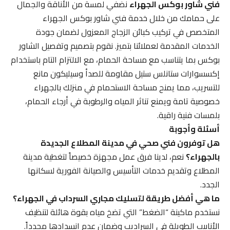
فني شاور بوكس الجهراء
نضفي لمسة من الأناقة والجمال
على حمامك من خلال خدمة فني شاور بوكس الجهراء
المتخصص في تركيب كبائن الزجاج المعزول لضمان جودة
الخدمات المقدمة لعملائنا بتميز. نقوم بتصميم وتفصيل الشاور
بوكس بما يتناسب مع مساحة الحمام، مع الالتزام التام باستخدام
إكسسوارات ستانلس ستيل مقاومة للصدأ وسيليكون مانع
للتسريب، مما يمنح مساحة الاستحمام في منزلك بالجهراء
خصوصية تامة ويمنع تناثر المياه والرطوبة في أرجاء الحمام،
بلمسات فنية راقية.
أسئلة وأجوبة
هل توفرون فني صحي في مدينة المطلاع الجديدة
بالجهراء؟
نعم، لدينا فرق عمل مجهزة خصيصاً لتغطية مدينة
المطلاع وتقديم خدمات التأسيس والصيانة الفورية لسكانها
الجدد.
ما هي أفضل طريقة لتسليك مجاري السرداب في الجهراء؟
نستخدم ماكينة “الضغط” التي تضخ مياه بقوة هائلة لتنظيف
الأنابيب الطويلة في السراديب وضمان عدم انسدادها مجدداً.