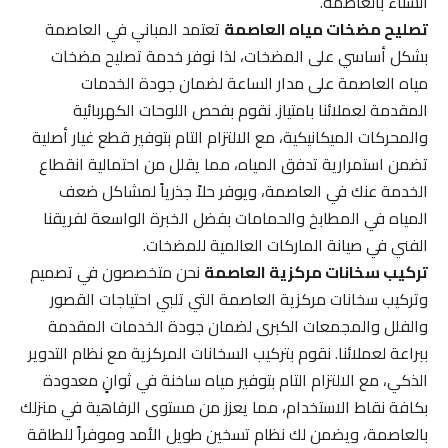
الشتاء بالعاصمة.
تصليح مضخات مياه العاصمة
تعتمد المباني في العاصمة
بشكل أساسي على المضخات، لذا نوفر خدمة تصليح مضخات
مياه العاصمة على مدار الساعة لضمان جودة الخدمات
المقدمة لعملائنا بامتياز. نقوم بفحص اللوحات الكهربائية
والمحركات الميكانيكية، مع الالتزام التام بتوفير قطع غيار أصلية
تضمن استمرارية تدفق المياه، مما يقلل من احتمالية انقطاع
الخدمة عنك في العاصمة، ويوفر حلاً جذرياً لمشاكل ضعف
المياه في المطابخ والحمامات بفضل الخبرة الواسعة لفريقنا
الفني في صيانة الماركات العالمية للمضخات.
تركيب سخانات مركزية العاصمة
نحن متخصصون في تصميم
وتركيب سخانات مركزية العاصمة التي تلبي احتياجات القصور
والفلل والمجمعات الكبرى لضمان جودة الخدمات المقدمة
ببراعة لعملائنا. نقوم بتركيب السخانات المركزية مع نظام التدوير
الذكي، مع الالتزام التام بتوفير مياه ساخنة في ثوانٍ معدودة
بكافة نقاط الاستخدام، مما يعزز من مستوى الرفاهية في منزلك
بالعاصمة، ويضمن لك نظام تسخين طويل الأمد وموفراً للطاقة