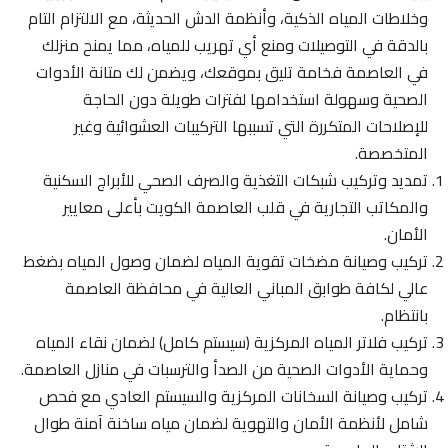
وخلاطات المياه الذكية، وأنظمة الدش الحديثة، مع الالتزام التام
بالدقة في التوصيلات ومنع أي تهريب للمياه، مما يمنح منزلك
في العاصمة فخامة تليق بموقعك، ويضمن لك متانة الأدوات
الصحية وسهولة استخدامها لفترات طويلة دون الحاجة
للإصلاحات المتكررة التي تسببها التركيبات العشوائية وغير
المتخصصة.
تمديد وتركيب شبكات التغذية والصرف الصحي للأبراج السكنية
والمكاتب التجارية في قلب العاصمة الكويت بأعلى معايير
الأمان.
تركيب وصيانة مضخات تقوية المياه لضمان وصول المياه بضغط
عالي لكافة طوابق المباني العالية في محافظة العاصمة
بانتظام.
تركيب فلاتر المياه المركزية (سيستم كامل) لضمان نقاء المياه
وحماية الأدوات الصحية من الصدأ والترسبات في منازل العاصمة.
تركيب وصيانة السخانات المركزية والسيستم العادي مع فحص
شامل لأنظمة الأمان والتهوية لضمان مياه ساخنة آمنة طوال