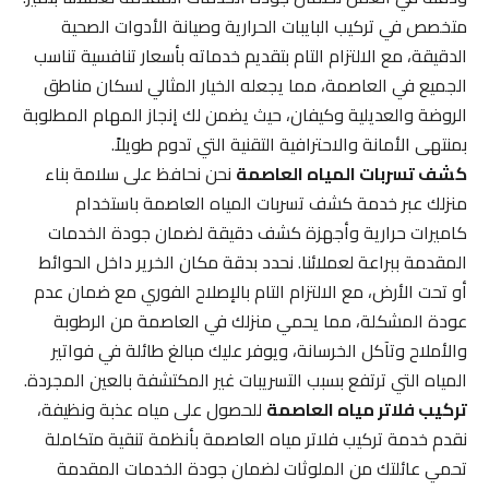
متخصص في تركيب البايبات الحرارية وصيانة الأدوات الصحية
الدقيقة، مع الالتزام التام بتقديم خدماته بأسعار تنافسية تناسب
الجميع في العاصمة، مما يجعله الخيار المثالي لسكان مناطق
الروضة والعديلية وكيفان، حيث يضمن لك إنجاز المهام المطلوبة
بمنتهى الأمانة والاحترافية التقنية التي تدوم طويلاً.
كشف تسربات المياه العاصمة
نحن نحافظ على سلامة بناء
منزلك عبر خدمة كشف تسربات المياه العاصمة باستخدام
كاميرات حرارية وأجهزة كشف دقيقة لضمان جودة الخدمات
المقدمة ببراعة لعملائنا. نحدد بدقة مكان الخرير داخل الحوائط
أو تحت الأرض، مع الالتزام التام بالإصلاح الفوري مع ضمان عدم
عودة المشكلة، مما يحمي منزلك في العاصمة من الرطوبة
والأملاح وتآكل الخرسانة، ويوفر عليك مبالغ طائلة في فواتير
المياه التي ترتفع بسبب التسريبات غير المكتشفة بالعين المجردة.
تركيب فلاتر مياه العاصمة
للحصول على مياه عذبة ونظيفة،
نقدم خدمة تركيب فلاتر مياه العاصمة بأنظمة تنقية متكاملة
تحمي عائلتك من الملوثات لضمان جودة الخدمات المقدمة