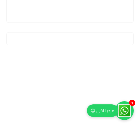
1
مرحبا اخي 😊