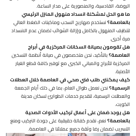
الروضة، القادسية، والمنصورية على مدار الساعة.
ما هو الحل لمشكلة انسداد منهول المنزل الرئيسي
بالعاصمة؟
نستخدم صهاريج السحب وماكينات الضغط العالي
لتنظيف المنهول بالكامل وإزالة الشوائب لضمان عدم الانسداد
مرة أخرى.
هل تقومون بصيانة السخانات المركزية في أبراج
العاصمة؟
بالتأكيد، نحن متخصصون في صيانة أنظمة التسخين
المركزية للأبراج والمباني الكبرى مع توفير كافة قطع الغيار
الأصلية.
كيف يمكنني طلب فني صحي في العاصمة خلال العطلات
الرسمية؟
نحن نعمل طوال العام، بما في ذلك أيام الجمعة
والعطلات الرسمية، لتقديم خدمات الطوارئ لسكان مدينة
الكويت.
هل يوجد ضمان على أعمال تركيب الأدوات الصحية
بالعاصمة؟
نعم، نقدم كفالة حقيقية على جودة التركيب ومنع
التسريب لضمان رضا وثقة جميع عملائنا في العاصمة.