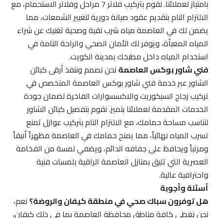
بامتياز لعملائنا. نقوم بتركيب فلاتر 7 مراحل وفلاتر الاستحمام، مع
الالتزام التام بتقديم عقود صيانة دورية لتغيير الشمعات، مما
يضمن لك في العاصمة مياه شرب نقية وصحية تغنيك عن شراء
المياه المعبأة، ويوفر لك الأمان الصحي والراحة التامة في
استخدام المياه داخل مطبخك بمدينة الكويت.
فني شاور بوكس العاصمة
نحن نصمم وننفذ أرقى كبائن
الشاور عبر خدمة فني شاور بوكس العاصمة المتخصص في
تركيب زجاج السيكوريت والاكسسوارات الفاخرة لضمان جودة
الخدمات المقدمة لعملائنا بتميز. نقوم بتفصيل كبائن الشاور
لتناسب مساحة حمامك، مع الالتزام التام بتركيب عوازل تمنع
تسرب المياه نهائياً، مما يمنح حمامك في العاصمة مظهراً أنيقاً
ومرتباً ويحافظ على جفافه الدائم، ويضفي لمسة من الفخامة
العصرية التي تليق بمنازل العاصمة الراقية بلمسات فنية
واحترافية عالية.
أسئلة وأجوبة
هل توفرون سباك صحي في منطقة كيفان والروضة؟
نعم،
نحن نغطي كافة مناطق محافظة العاصمة بما في ذلك كيفان،