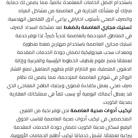
باستخدام أفضل الخامات المعتمدة عالمياً، مما يضمن لك حماية
منزلك أو منشأتك التجارية في العاصمة من مشاكل المياه
والصرف الصحي بأسلوب احترافي يراعي أدق التفاصيل الهندسية.
تسليك مجاري العاصمة بالضغط
تعد مشكلة انسداد الصرف
في المناطق المزدحمة بالعاصمة تحدياً كبيراً، لذا نوفر خدمة
تسليك مجاري العاصمة باستخدام صهاريج ضغط متطورة
ومعدات سحب هيدروليكية لضمان جودة الخدمات المقدمة
لعملائنا بتميز. نقوم بتنظيف الخطوط الرئيسية والفرعية وإزالة
الدهون المتصلبة، مع الالتزام التام بتطهير المناهيل لمنع انتشار
الروائح في شوارع العاصمة المزدحمة، مما يضمن لك نظام
صرف صحي يعمل بكفاءة قصوى ويجنبك الطفح المفاجئ الذي
قد يعطل أعمالك اليومية أو يسبب تلفاً في ممتلكاتك العقارية
بمدينة الكويت.
تركيب أدوات صحية العاصمة
نحن نوفر نخبة من الفنيين
المتخصصين في تركيب أدوات صحية العاصمة لتناسب الذوق
الرفيع لسكان مدينة الكويت لضمان جودة الخدمات المقدمة
ببراعة لعملائنا. تشمل خدماتنا تركيب أطقم الحمامات الأوروبية،