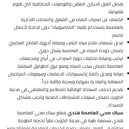
بفضل العزل الحراري المتقن والتوصيلات الاحترافية التي نقوم
بتنفيذها.
الكشف عن تسربات المياه في الشقق والمحلات التجارية
بالعاصمة باستخدام تقنية “الالتراسونيك” دون الحاجة لأعمال
تكسير.
تبديل شمعات فلاتر مياه الشرب وصيانة أجهزة التناضح العكسي
لضمان جودة المياه في العاصمة بشكل دوري.
تركيب وصيانة ماكينات جورة السرداب في أبراج ومجمعات
العاصمة لضمان سحب المياه ومنع غرق الطوابق السفلية.
صيانة وتبديل كافة إكسسوارات الحمامات وسيفونات المراحيض
المعلقة والعادية بمهارة وسرعة فائقة جداً.
تقديم خدمات السباكة الوقائية للمطاعم والمقاهي في مدينة
الكويت لضمان استيفاء الاشتراطات الصحية وتجنب مشاكل
الانسداد.
سباك صحي العاصمة هندي
يتمتع سباك صحي العاصمة
هندي بسمعة طيبة في مدينة الكويت نظراً لخبرته الطويلة
ودقته في العمل لضمان جودة الخدمات المقدمة لعملائنا بتميز.