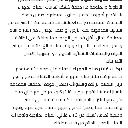
الرطوبة والملوحة عبر خدمة كشف تسربات المياه الجهراء
باستخدام أجهزة التصوير الحراري المتطورة لضمان جودة
الخدمات المقدمة ببراعة لعملائنا. نحدد بدقة مكان التسريب في
الأنابيب المدفونة تحت الأرض أو خلف الجدران، مع الالتزام التام
بمعالجة الخلل بأقل قدر من الهدم، مما يحافظ على نظافة
وديكور منزلك في الجهراء ويوفر عليك مبالغ طائلة في فواتير
المياه والإصلاحات الإنشائية الكبرى التي يسببها إهمال
التسريبات.
تركيب فلاتر مياه الجهراء
للحفاظ على صحة عائلتك، نقدم
خدمة تركيب فلاتر مياه الجهراء بأنظمة الغشاء النضحي التي
تزيل الأملاح الزائدة والشوائب لضمان جودة الخدمات المقدمة
بامتياز لعملائنا. نقوم بتركيب فلاتر 6 و7 مراحل مع خزان مياه
نقي، مع الالتزام التام بتقديم كفالة حقيقية على الفلتر
والمضخة، مما يضمن لك في الجهراء مياه شرب عذبة ونقية
وصحية تماماً، تغنيك عن شراء قناني المياه الخارجية وتوفر لك
الأمان الصحي الدائم من قلب مطبخك.