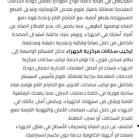
المتخصص في صيانة كافة أنواع المواتير لضمان جودة الخدمات
المقدمة لعملائنا بامتياز. نقوم بفحص الأتوماتيك وتبديل القطع
المستهلكة بقطع أصلية، مع الالتزام التام بإعادة قوة دفع
المياه لوضعها الطبيعي، مما يضمن لك عدم انقطاع المياه عن
أفراد أسرتك في الجهراء، ويوفر عليك تكلفة استبدال المضخة
بالكامل من خلال صيانة وقائية وعلاجية دقيقة ومحترفة.
تركيب سخانات مركزية الجهراء
تحتاج القسائم الواسعة إلى
نظام تسخين قوي، لذا نوفر خدمة تركيب سخانات مركزية
الجهراء باستخدام أفضل العلامات التجارية لضمان جودة
الخدمات المقدمة ببراعة لعملائنا. نقوم بتأسيس السيستم
بالكامل مع تركيب مضخات التدوير، مع الالتزام التام بتوفير مياه
ساخنة فورية في كافة حمامات المنزل، مما يمنحك الرفاهية
التامة ويقلل من استهلاك الكهرباء، ويضمن أمان عائلتك في
الجهراء من خلال تركيب صمامات الأمان والتهوية اللازمة لمنع
انفجار السخانات أو تسرب الضغط.
الكشف عن خرير المياه وتسريبات الأسطح في منازل الجهراء
باستخدام أجهزة الكترونية حديثة دون تكسير للسيراميك.