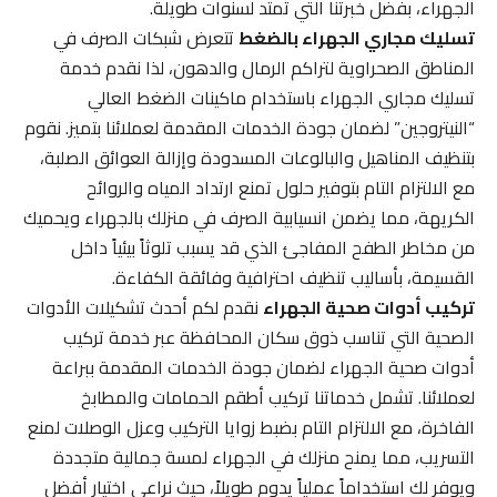
الجهراء، بفضل خبرتنا التي تمتد لسنوات طويلة.
تسليك مجاري الجهراء بالضغط
تتعرض شبكات الصرف في
المناطق الصحراوية لتراكم الرمال والدهون، لذا نقدم خدمة
تسليك مجاري الجهراء باستخدام ماكينات الضغط العالي
“النيتروجين” لضمان جودة الخدمات المقدمة لعملائنا بتميز. نقوم
بتنظيف المناهيل والبالوعات المسدودة وإزالة العوائق الصلبة،
مع الالتزام التام بتوفير حلول تمنع ارتداد المياه والروائح
الكريهة، مما يضمن انسيابية الصرف في منزلك بالجهراء ويحميك
من مخاطر الطفح المفاجئ الذي قد يسبب تلوثاً بيئياً داخل
القسيمة، بأساليب تنظيف احترافية وفائقة الكفاءة.
تركيب أدوات صحية الجهراء
نقدم لكم أحدث تشكيلات الأدوات
الصحية التي تناسب ذوق سكان المحافظة عبر خدمة تركيب
أدوات صحية الجهراء لضمان جودة الخدمات المقدمة ببراعة
لعملائنا. تشمل خدماتنا تركيب أطقم الحمامات والمطابخ
الفاخرة، مع الالتزام التام بضبط زوايا التركيب وعزل الوصلات لمنع
التسريب، مما يمنح منزلك في الجهراء لمسة جمالية متجددة
ويوفر لك استخداماً عملياً يدوم طويلاً، حيث نراعي اختيار أفضل