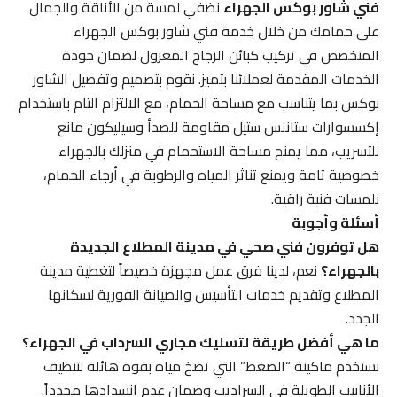
فني شاور بوكس الجهراء
نضفي لمسة من الأناقة والجمال
على حمامك من خلال خدمة فني شاور بوكس الجهراء
المتخصص في تركيب كبائن الزجاج المعزول لضمان جودة
الخدمات المقدمة لعملائنا بتميز. نقوم بتصميم وتفصيل الشاور
بوكس بما يتناسب مع مساحة الحمام، مع الالتزام التام باستخدام
إكسسوارات ستانلس ستيل مقاومة للصدأ وسيليكون مانع
للتسريب، مما يمنح مساحة الاستحمام في منزلك بالجهراء
خصوصية تامة ويمنع تناثر المياه والرطوبة في أرجاء الحمام،
بلمسات فنية راقية.
أسئلة وأجوبة
هل توفرون فني صحي في مدينة المطلاع الجديدة
بالجهراء؟
نعم، لدينا فرق عمل مجهزة خصيصاً لتغطية مدينة
المطلاع وتقديم خدمات التأسيس والصيانة الفورية لسكانها
الجدد.
ما هي أفضل طريقة لتسليك مجاري السرداب في الجهراء؟
نستخدم ماكينة “الضغط” التي تضخ مياه بقوة هائلة لتنظيف
الأنابيب الطويلة في السراديب وضمان عدم انسدادها مجدداً.