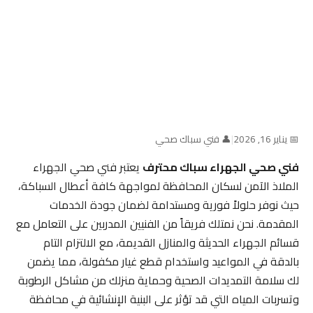
📅 يناير 16, 2026
|
👤 فني سباك صحي
فني صحي الجهراء سباك محترف
يعتبر فني صحي الجهراء
الملاذ الآمن لسكان المحافظة لمواجهة كافة أعطال السباكة،
حيث نوفر حلولاً فورية ومستدامة لضمان جودة الخدمات
المقدمة. نحن نمتلك فريقاً من الفنيين المدربين على التعامل مع
قسائم الجهراء الحديثة والمنازل القديمة، مع الالتزام التام
بالدقة في المواعيد واستخدام قطع غيار مكفولة، مما يضمن
لك سلامة التمديدات الصحية وحماية منزلك من مشاكل الرطوبة
وتسربات المياه التي قد تؤثر على البنية الإنشائية في محافظة