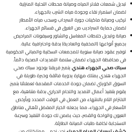
تبديل شمعات فلاتر المياه وصيانة محطات التحلية المنزلية
لضمان استمرار نقاء وجودة مياه الشرب بالجهراء.
تركيب وصيانة ماكينات جورة السرداب وسحب مياه الأمطار
لضمان حماية السراديب من الغرق في قسائم الجهراء.
صيانة وتبديل خلاطات المغاسل والشاور وسيفونات المراحيض
بجميع أنواعها (المخفية والعادية) بدقة واحترافية عالية.
توفير عقود صيانة سنوية للمجمعات السكنية والمباني الحكومية
في محافظة الجهراء لضمان سلامة التمديدات الصحية دائماً.
سباك صحي الجهراء هندي
يتميز فريقنا بوجود سباك صحي
الجهراء هندي يمتلك مهارة يدوية فائقة وخبرة طويلة في
السوق الكويتي لضمان جودة الخدمات المقدمة لعملائنا بتميز.
يقوم بتنفيذ أعمال التمديد واللحام الحراري بدقة متناهية، مع
الالتزام التام بالانتهاء من العمل في الوقت المحدد وبأرخص
الأسعار في الجهراء، مما يجعله الخيار المفضل لأهالي مناطق
العيون والواحة والقصر، حيث يضمن لك جودة التنفيذ وسرعة
الاستجابة لكافة طلبات الصيانة الطارئة.
كشف تسربات المياه الجهراء
نحن نحمي ممتلكاتك من