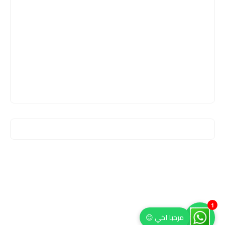
1
مرحبا اخي 😊