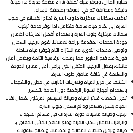
صنابير المنزل، ويوفر عليك تكلفة شراء مضخة جديدة عبر صيانة
دقيقة ومحترفة تتم في الموقع بمنطقة الزهراء.
تركيب سخانات مركزية جنوب السرة
تحتاج القسائم في جنوب
السرة إلى نظام مياه ساخنة متكامل، لذا نوفر خدمة تركيب
سخانات مركزية جنوب السرة باستخدام أفضل الماركات لضمان
جودة الخدمات المقدمة ببراعة لعملائنا. نقوم بتركيب السخان
وتوصيل مضخات التدوير، مع الالتزام التام بتوفير مياه ساخنة
فورية عند فتح الصنبور، مما يمنحك الرفاهية التامة ويضمن أمان
عائلتك، بفضل التركيب المتقن الذي يراعي أعلى معايير الجودة
والسلامة في كافة مناطق جنوب السرة.
الكشف عن خرير المياه وتسريبات الأنابيب في حطين والشهداء
باستخدام أجهزة السونار الرقمية دون الحاجة للتكسير.
تبديل شمعات فلاتر المياه وصيانة السيستم المركزي لضمان نقاء
المياه بشكل مستمر ودائم لسكان جنوب السرة.
تركيب وصيانة ماكينات جورة السرداب في قسائم الشهداء
والزهراء لضمان سحب المياه ومنع الطفح المائي المفاجئ.
صيانة وتبديل خلاطات المطابخ والحمامات وتصليح سيفونات