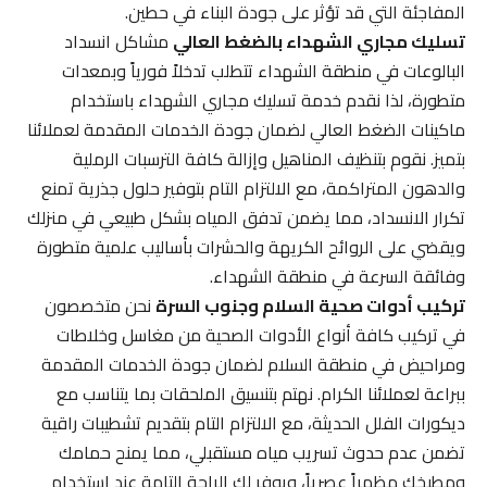
المفاجئة التي قد تؤثر على جودة البناء في حطين.
تسليك مجاري الشهداء بالضغط العالي
مشاكل انسداد
البالوعات في منطقة الشهداء تتطلب تدخلاً فورياً وبمعدات
متطورة، لذا نقدم خدمة تسليك مجاري الشهداء باستخدام
ماكينات الضغط العالي لضمان جودة الخدمات المقدمة لعملائنا
بتميز. نقوم بتنظيف المناهيل وإزالة كافة الترسبات الرملية
والدهون المتراكمة، مع الالتزام التام بتوفير حلول جذرية تمنع
تكرار الانسداد، مما يضمن تدفق المياه بشكل طبيعي في منزلك
ويقضي على الروائح الكريهة والحشرات بأساليب علمية متطورة
وفائقة السرعة في منطقة الشهداء.
تركيب أدوات صحية السلام وجنوب السرة
نحن متخصصون
في تركيب كافة أنواع الأدوات الصحية من مغاسل وخلاطات
ومراحيض في منطقة السلام لضمان جودة الخدمات المقدمة
ببراعة لعملائنا الكرام. نهتم بتنسيق الملحقات بما يتناسب مع
ديكورات الفلل الحديثة، مع الالتزام التام بتقديم تشطيبات راقية
تضمن عدم حدوث تسريب مياه مستقبلي، مما يمنح حمامك
ومطبخك مظهراً عصرياً، ويوفر لك الراحة التامة عند استخدام