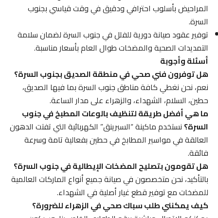
المراحيض بأسلوب احترافي ودقيق في وقت قياسي بجنوب
السرة.
توفير عقود صيانة دورية للفلل في جنوب السرة لضمان سلامة
التمديدات الصحية والمضخات طوال العام بأسعار مناسبة.
أسئلة وأجوبة
هل توفرون فني صحي في منطقة الصديق بجنوب السرة؟
نعم، نحن نغطي كافة مناطق جنوب السرة بما فيها الصديق،
حطين، السلام، الشهداء، والزهراء على مدار الساعة.
ما هي أفضل طريقة لتنظيف بالوعات المطبخ في جنوب
السرة؟
نستخدم ماكينة “السبرينق” الكهربائية التي تفتت الدهون
العالقة في مواسير المطابخ في حطين بفعالية تامة وسرعة
فائقة.
هل تقومون بتصليح المضخات الإيطالية في جنوب السرة؟
بالتأكيد، نحن متخصصون في صيانة جميع أنواع الماركات العالمية
للمضخات مع توفير قطع غيار أصلية في الشهداء.
كيف يمكنني طلب سباك صحي في الزهراء للضرورة؟