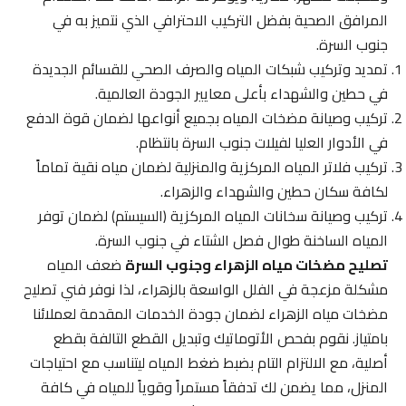
المرافق الصحية بفضل التركيب الاحترافي الذي نتميز به في
جنوب السرة.
تمديد وتركيب شبكات المياه والصرف الصحي للقسائم الجديدة
في حطين والشهداء بأعلى معايير الجودة العالمية.
تركيب وصيانة مضخات المياه بجميع أنواعها لضمان قوة الدفع
في الأدوار العليا لفيلات جنوب السرة بانتظام.
تركيب فلاتر المياه المركزية والمنزلية لضمان مياه نقية تماماً
لكافة سكان حطين والشهداء والزهراء.
تركيب وصيانة سخانات المياه المركزية (السيستم) لضمان توفر
المياه الساخنة طوال فصل الشتاء في جنوب السرة.
تصليح مضخات مياه الزهراء وجنوب السرة
ضعف المياه
مشكلة مزعجة في الفلل الواسعة بالزهراء، لذا نوفر فني تصليح
مضخات مياه الزهراء لضمان جودة الخدمات المقدمة لعملائنا
بامتياز. نقوم بفحص الأتوماتيك وتبديل القطع التالفة بقطع
أصلية، مع الالتزام التام بضبط ضغط المياه ليتناسب مع احتياجات
المنزل، مما يضمن لك تدفقاً مستمراً وقوياً للمياه في كافة