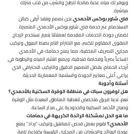
ويوفر لك مياه عذبة صالحة للطبخ والشرب من قلب منزلك
مباشرة.
فني شاور بوكس الأحمدي
نحن نصمم وننفذ أرقى كبائن
الاستحمام عبر خدمة فني شاور بوكس الأحمدي المتميزة
لضمان جودة الخدمات المقدمة لعملائنا بتميز. نستخدم الزجاج
المقوى المقاوم للكسر، مع الالتزام التام بضبط الميول وتركيب
مجاري التصريف المخفية، مما يمنح حمامك في الأحمدي
اتساعاً بصرياً وفخامة فندقية، ويمنع انتشار المياه والرطوبة في
أرجاء الحمام، بفضل التصميم الدقيق والتركيب الاحترافي الذي
يراعي أعلى معايير الجودة والسلامة المعمارية الحديثة.
أسئلة وأجوبة
هل توفرون سباك في منطقة الوفرة السكنية بالأحمدي؟
نعم، لدينا فريق متخصص لتغطية المناطق البعيدة مثل الوفرة
وصباح الأحمد السكنية والحدودية على مدار الساعة.
ما هو الحل لمشكلة الرائحة الكريهة في حمامات
الأحمدي؟
نقوم بعمل فحص للمناهيل وتركيب “رداد” يمنع
عودة الروائح والحشرات من المجاري الرئيسية بكفاءة تامة.