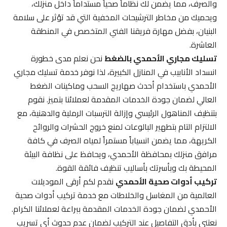
والصرف، مما يضمن لك نظاماً صحياً مستداماً داخل منزلك،
ويحميك من مخاطر الترشيحات المخفية التي قد تؤثر على سلامة
البنيان، بفضل مهارة فريقنا الفني المتخصص في المنطقة
العاشرة.
تسليك مجاري الأحمدي بالضغط
نحن نعلم مدى خطورة
انسداد الأنابيب في المنازل الكبيرة، لذا نوفر خدمة تسليك مجاري
الأحمدي باستخدام أحدث صهاريج السحب وماكينات الضغط
العالي لضمان جودة الخدمات المقدمة لعملائنا بتميز. نقوم
بتنظيف المناهول الرئيسي وإزالة الترسبات الرملية والدهنية، مع
الالتزام التام بتطهير البالوعات لمنع خروج الحشرات والروائح
الكريهة، مما يضمن انسياباً مستمراً لمياه الصرف في كافة
مرافق منزلك بمحافظة الأحمدي، ويحافظ على نظافة البيئة
المحيطة بك وبأسرتك بأساليب تنظيف فائقة القوة.
تركيب أدوات صحية الأحمدي
نقدم لكم أرقى الموديلات
العالمية من المغاسل والخلاطات مع خدمة تركيب أدوات صحية
الأحمدي لضمان جودة الخدمات المقدمة ببراعة لعملائنا الكرام.
نعتني بأدق التفاصيل عند التركيب لضمان عدم حدوث أي تسريب