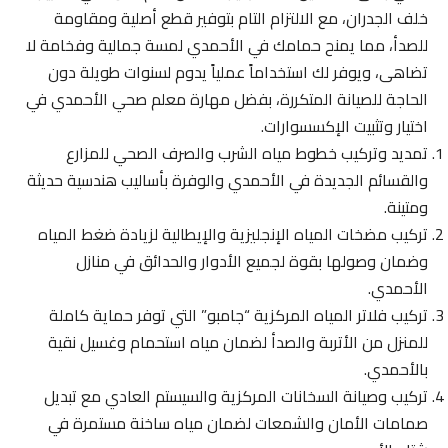
خلف الجدران، مع الالتزام التام بتوفير قطع أصلية ومقاومة
للصدأ، مما يمنح حمامك في الأحمدي لمسة جمالية وفخامة لا
تضاهى، ويوفر لك استخداماً عملياً يدوم لسنوات طويلة دون
الحاجة للصيانة المتكررة، بفضل مهارة معلم صحي الأحمدي في
اختيار وتثبيت الإكسسوارات.
تمديد وتركيب خطوط مياه الشرب والصرف الصحي للمزارع
والقسائم الجديدة في الأحمدي والوفرة بأساليب هندسية حديثة
ومتينة.
تركيب مضخات المياه الإنجليزية والإيطالية لزيادة ضغط المياه
وضمان وصولها بقوة لجميع الأدوار والحدائق في منازل
الأحمدي.
تركيب فلاتر المياه المركزية “جامبو” التي توفر حماية كاملة
للمنزل من الأتربة والصدأ لضمان مياه استحمام وغسيل نقية
بالأحمدي.
تركيب وصيانة السخانات المركزية والسيستم العادي مع تبديل
صمامات الأمان والشمعات لضمان مياه ساخنة مستمرة في