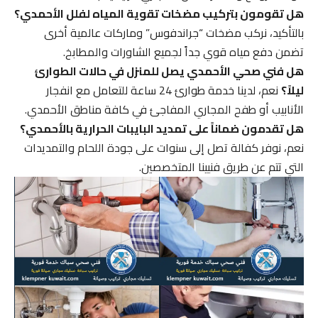
هل تقومون بتركيب مضخات تقوية المياه لفلل الأحمدي؟
بالتأكيد، نركب مضخات “جراندفوس” وماركات عالمية أخرى
تضمن دفع مياه قوي جداً لجميع الشاورات والمطابخ.
هل فني صحي الأحمدي يصل للمنزل في حالات الطوارئ
ليلاً؟
نعم، لدينا خدمة طوارئ 24 ساعة للتعامل مع انفجار
الأنابيب أو طفح المجاري المفاجئ في كافة مناطق الأحمدي.
هل تقدمون ضماناً على تمديد البايبات الحرارية بالأحمدي؟
نعم، نوفر كفالة تصل إلى سنوات على جودة اللحام والتمديدات
التي تتم عن طريق فنيينا المتخصصين.