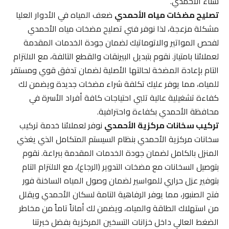
شتاء الأحمدي.
تصليح مضخات مياه الأحمدي
ضعف المياه في الأدوار العليا
مشكلة مزعجة، لذا نوفر فني تصليح مضخات مياه الأحمدي
لفحص المواتير والاتوماتيك لضمان جودة الخدمات المقدمة
لعملائنا بامتياز. نقوم بتبديل البيرنقات والقطع التالفة، مع الالتزام
التام بإعادة المضخة لحالتها الأصلية لضمان تدفق قوي ومستقر
للمياه، مما يوفر عليك تكلفة شراء مضخات جديدة ويضمن لك
كفاءة تشغيلية عالية تلبي احتياجات كافة أفراد الأسرة في
محافظة الأحمدي بكفاءة واحترافية.
تركيب سخانات مركزية الأحمدي
نوفر لعملائنا خدمة تركيب
سخانات مركزية الأحمدي بنظام السيستم المتكامل الذي يغذي
المنزل بالكامل لضمان جودة الخدمات المقدمة ببراعة. نقوم
بتوصيل السخانات مع مضخات التدوير (الرجاع)، مع الالتزام التام
بتوفير عزل حراري للمواسير لضمان وصول المياه الساخنة فور
فتح الصنبور، مما يوفر الرفاهية التامة لسكان الأحمدي ويقلل
من استهلاك الطاقة والمياه، ويضمن لك أماناً تاماً من مخاطر
الضغط العالي داخل خزانات التسخين المركزية بفضل خبرتنا