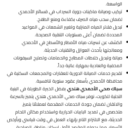
الواسعة.
تركيب وصيانة ماكينات جورة السرداب في قسائم الأحمدي
لضمان سحب مياه الصرف بكفاءة ومنع الطفح.
تبديل فلاتر المياه المنزلية وتغيير الشمعات في المواعيد
المحددة لضمان أعلى مستويات التنقية الصحيحة.
الكشف عن تسربات مياه الأمطار والأسطح في الأحمدي
ومعالجتها بأحدث العوازل والتقنيات الحديثة.
صيانة وتبديل خلاطات المطابخ والحمامات وتصليح السيفونات
المخفية والعادية بمهارة عالية جداً.
تقديم خدمات الصيانة الدورية للعقارات والمجمعات السكنية في
محافظة الأحمدي بأسعار عقود سنوية تنافسية.
سباك صحي الأحمدي هندي
بفضل الخبرة الطويلة في البنية
التحتية للكويت، نوفر سباك صحي الأحمدي هندي يتميز بالسرعة
والاتقان لضمان جودة الخدمات المقدمة لعملائنا بتميز.
متخصص في تمديد البايبات الحرارية واستخدام مكائن اللحام
الحديثة، مع الالتزام التام بإنهاء العمل في وقت قياسي وبأرخص
الأسعار، مما يجعله المقصد الأول لسكان مناطق الصباحية