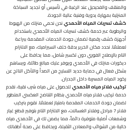
والمنقف والفحيحيل عند الرغبة في تأسيس أو تجديد السباكة
المنزلية بمهارة يدوية وفنية عالية الجودة.
كشف تسربات المياه الأحمدي
نحن نحمي منزلك من الهبوط
والرطوبة عبر خدمة كشف تسربات المياه الأحمدي باستخدام
أجهزة كشف رقمية لضمان جودة الخدمات المقدمة ببراعة
لعملائنا. نحدد مكان الخرير بدقة خلف السيراميك، مع الالتزام
التام بالإصلاح الفوري دون تكسير شامل، مما يحافظ على
ديكورات منزلك في الأحمدي ويوفر عليك مبالغ طائلة، ويساهم
بشكل فعال في حماية حديد التسليح من الصدأ والتآكل الناتج عن
ركود المياه المسربة داخل الجدران.
تركيب فلاتر مياه الأحمدي
للحصول على مياه شرب نقية، نقدم
خدمة تركيب فلاتر مياه الأحمدي بنظام التناضح العكسي المتطور
لضمان جودة الخدمات المقدمة بامتياز لعملائنا. نقوم بتركيب
فلاتر 7 مراحل وفلاتر الغسالات، مع الالتزام التام بتوفير قطع غيار
وشمعات أصلية متوفرة دائماً، مما يضمن لك في الأحمدي مياه
خالية من الشوائب والمعادن الثقيلة، ويحافظ على صحة أطفالك