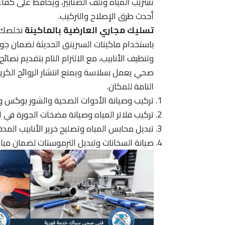
تسريب المياه وتلف الصنابير، ويحافظ على كفا
أحدث طرق الإصلاح والتركيب.
تسليك مجاري العارضية بالماكينة
نخلصك م
باستخدام ماكينات السبرينق الحديثة لضمان جودة
وتنظيف الأنابيب، مع الالتزام التام بتقديم نص
صحي يعمل بسلاسة ويمنع انتشار الروائح الكري
التامة للمكان.
تركيب وصيانة الأدوات الصحية والشور بوكس و
تركيب فلاتر المياه وصيانة مضخات الجورة في ال
تبديل محابس المياه وتصليح خرير الأنابيب الم
صيانة السخانات وتبديل الترموستات لضمان ميا