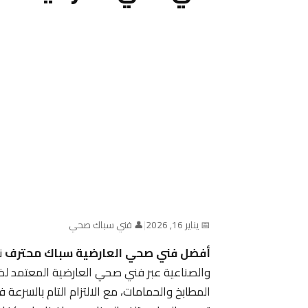
📅 يناير 16, 2026
|
👤 فني سباك صحي
أفضل فني صحي العارضية سباك محترف
ن
والصناعية عبر فني صحي العارضية المعتمد ل
المطابخ والحمامات، مع الالتزام التام بالسرعة ف