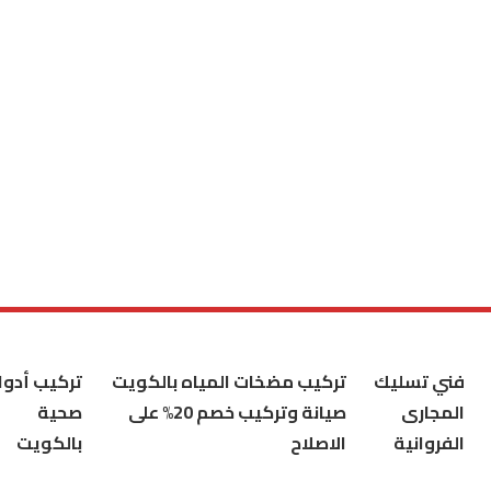
فني تسليك
تركيب مضخات المياه بالكويت
تركيب أدوا
المجارى
صيانة وتركيب خصم 20% على
صحية
الفروانية
الاصلاح
بالكويت