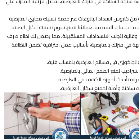
ءة شبكة السباكة في منزلك بالعارضية، بفضل فريقنا المدرب على
ن كابوس انسداد البالوعات عبر خدمة تسليك مجاري العارضية
 الخدمات المقدمة لعملائنا بتميز. نقوم بتفتيت الكتل الصلبة
ائح وقائية لتجنب الانسدادات المستقبيلة، مما يضمن لك نظام صرف
هة في منزلك بالعارضية، بأساليب عمل احترافية تضمن النظافة
الجاكوزي في قسائم العارضية بلمسات فنية.
سراديب لمنع الطفح المائي بالعارضية.
دفونة بأحدث أجهزة الكشف في العارضية.
ه ساخنة وآمنة لجميع سكان العارضية.