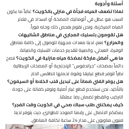
أسئلة وأجوبة
لماذا تضعف المياه فجأة في منزلي بالكويت؟
غالباً ما يكون
السبب هو عطل في أتوماتيك المضخة أو انسداد في فلاتر
المياه المركزية، ونحن نقوم بفحص ذلك وحله فوراً.
هل تقومون بتسليك المجاري في مناطق الشاليهات
والمزارع؟
نعم، لدينا معدات مجهزة للوصول إلى كافة مناطق
الوفرة، العبدلي، والصبية لتقديم خدمات التسليك والصيانة.
ما هي أفضل ماركة لمضخة مياه منزلية في الكويت؟
ننصح
دائماً بمضخات “جراندفوس” الإنجليزية أو المضخات الإيطالية
نظراً لتوفر قطع غيارها وقوة تحملها للطقس الحار.
هل يوفر الفني ضماناً على تبديل قلب الخلاط أو السيفون؟
بالتأكيد، نحن نستخدم قطع غيار أصلية ونوفر كفالة على جودة
التركيب والقطع لضمان رضا عملائنا.
كيف يمكنني طلب سباك صحي في الكويت وقت الفجر؟
يمكنكم الاتصال على رقمنا الموحد للطوارئ، حيث يتوفر لدينا
فنيون مناوبون على مدار 24 ساعة لكافة المناطق.