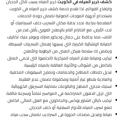
كشف خرير المياه في الكويت
خرير المياه يسبب تآكل الجدران
وارتفاع الفواتير، لذا نقدم خدمة كشف خرير المياه في الكويت
باستخدام أجهزة الموجات الصوتية لضمان جودة الخدمات
المقدمة ببراعة. نحدد بدقة مكان التسريب خلف السيراميك أو
تحت الأرض، مع الالتزام التام بالإصلاح الفوري بأقل قدر من
التلف، مما يحافظ على جمال وديكور منزلك ويوفر عليك تكاليف
الصيانة الإنشائية الكبيرة التي يسببها إهمال التسريبات البسيطة،
ويضمن لك سلامة هيكل المبنى من الرطوبة والأملاح.
تركيب وصيانة فلاتر المياه المركزية (الجامبو) التي تحمي المنزل
بالكامل من الشوائب والأتربة العالقة بالمياه الرئيسية.
تبديل خلاطات المطابخ والحمامات وتصليح السيفونات المخفية
والعادية بقطع غيار أصلية ومكفولة لضمان عدم التنقيط.
تسليك مجاري المطبخ والبالوعات بماكينة السبرينق الكهربائية
التي تزيل الدهون المتراكمة في المواسير تماماً وبسرعة فائقة.
تركيب كبائن الشاور بوكس والجاكوزي مع العزل المائي الكامل
لمنع تسرب المياه للأدوار السفلية أو خلف الجدران.
صيانة وتبديل مضخات الجورة في السراديب لضمان سحب مياه