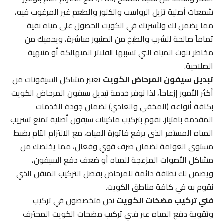
شمعات أصلية تزيل الرواسب والكلور والطعم غير المرغوب فيه،
مما يضمن لك ولأسرتك في الكويت الحصول على مياه نقية
تماماً صالحة للشرب والطبخ من الصنبور مباشرة، ويحميك من
مخاطر تلوث المياه التي تسببها الفلاتر المتهالكة أو منتهية
الصلاحية.
تبديل سيفون المرحاض الكويت
تعتبر مشاكل السيفونات من
أكثر الأمور إزعاجاً، لذا نوفر خدمة تبديل سيفون المرحاض الكويت
بكافة أنواعه (المخفي والعادي) لضمان جودة الخدمات
المقدمة بامتياز. نقوم بتركيب ماكينات سيفون أصلية تمنع تسريب
المياه المستمر الذي يرفع فاتورة المياه، مع الالتزام التام بضبط
مستوى العوامة لضمان صرف قوي وفعال، مما يخلصك من
مشاكل الأصوات المزعجة للمياه أو ضعف دفع السيفون،
ويضمن لك نظافة دائمة للمرحاض بفضل التركيب المتقن الذي
نقوم به في كافة مناطق الكويت.
فني تركيب مضخات الكويت
نحن متخصصون في تركيب
وتقوية دفع المياه عبر فني تركيب مضخات الكويت المحترف