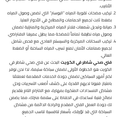
الأنابيب.
تركيب مضخات تقوية المياه “البوستر” التي تضمن وصول المياه
بضغط ثابت لجميع الحمامات والمطابخ في الأدوار العليا.
صيانة وتبديل شمعات فلاتر المياه المركزية والمنزلية لضمان
وصول مياه نظيفة تماماً للمضخة مما يطيل عمرها الافتراضي.
تركيب السخانات المركزية والسيستم العادي مع فحص شامل
لجميع صمامات الأمان لمنع تسرب المياه الساخنة أو الضغط
العالي.
فني صحي شاطر في الكويت
البحث عن فني صحي شاطر في
الكويت هو الخطوة الأولى لضمان سباكة سليمة، لذا نحن نوفر
لكم أمهر السباكين لضمان جودة الخدمات المقدمة لعملائنا
بامتياز. فنيونا لديهم القدرة على كشف أصعب التسريبات وحل
مشاكل الانسدادات المتكررة بمهارة، مع الالتزام التام بتقديم
نصائح فنية تساعدك في الحفاظ على سلامة منزلك، مما يضمن
لك جودة العمل الفني المقدم والراحة الدائمة من مشاكل
السباكة التي قد تؤرقك، بأسعار تنافسية تناسب الجميع.