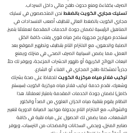
الصرف بكفاءة ومنع حدوث طفح مائي داخل السرداب.
تسليك مجاري الكويت بالضغط
نحن المتخصصون في تسليك
مجاري الكويت بالضغط العالي لتنظيف أصعب الانسدادات في
المناهيل الرئيسية لضمان جودة الخدمات المقدمة لعملائنا بتميز.
نستخدم صهاريج مجهزة بضخ مياه قوي يفتت كافة الكتل
الصلبة والدهون، مع الالتزام التام بتنظيف وتطهير الموقع بعد
العمل، مما يضمن انسيابية الصرف الصحي في منزلك ويمنع
انبعاث الروائح الكريهة أو ظهور الحشرات المزعجة، ويوفر لك حلاً
جذرياً لمشكلة طفح المجاري في الفناء أو الشارع.
تركيب فلاتر مياه مركزية الكويت
للحفاظ على صحة بشرتك
وشعرك، نقدم خدمة تركيب فلاتر مياه مركزية الكويت (سيستم
كامل) لضمان جودة الخدمات المقدمة بامتياز لعملائنا. هذا
النظام يقوم بتنقية مياه الخزان العلوي من الصدأ والكلور
والشوائب، مع الالتزام التام بجدولة مواعيد الصيانة الدورية لتغيير
الشمعات، مما يضمن لك الحصول على مياه نقية في كافة
صنابير المنزل، ويحمي السخانات والمضخات من الترسبات، ويوفر