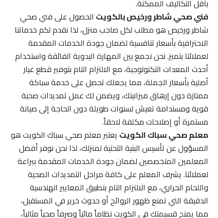
بأقل التكاليف الممكنة.
فني صحي شاطر ورخيص بالكويت
الحصول على فني صحي
شاطر ورخيص هو مطلب لكل صاحب منزل، لذا نقدم لكم خدماتنا
الاحترافية بأسعار تنافسية لضمان جودة الخدمات المقدمة
لعملائنا بتميز. نحن نجمع بين المهارة اليدوية الفائقة واستخدام
أحدث المعدات التكنولوجية، مع الالتزام التام بتوفير قطع غيار
أصلية بأسعار الجملة، مما يجعلك تحصل على خدمة سباكة
ممتازة دون إرهاق ميزانيتك، ويضمن لك عمل تمديدات صحية
قوية ومستدامة تعيش لسنوات طويلة دون الحاجة إلى صيانة
مستمرة أو إصلاحات مكلفة لاحقاً.
معلم صحي سباك الكويت
يعتبر معلم صحي سباك الكويت هو
المسؤول عن تأسيس البنية التحتية لمنزلك، لذا نحن نوفر أفضل
المعلمين المتخصصين لضمان جودة الخدمات المقدمة ببراعة
لعملائنا. يشرف المعلم على كافة مراحل التمديدات الصحية
واللحام الحراري، مع الالتزام التام بتطبيق المعايير الهندسية
الدقيقة التي تمنع ظهور الروائح أو حدوث خرير في المستقبل،
مما يمنح قسيمتك في الكويت نظاماً مائياً وصرفاً صحياً مثالياً،