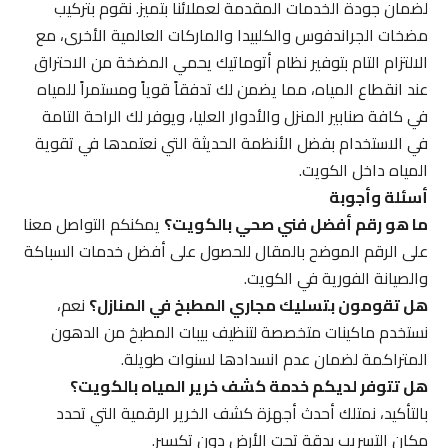
لضمان جودة الخدمات المقدمة لعملائنا بتميز. نقوم بتركيب
مضخات الجراندفوس والكلبيدا والماركات العالمية الأخرى، مع
الالتزام التام بتوفير نظام أتوماتيك يحمي المضخة من الاحتراق
عند انقطاع المياه، مما يضمن لك تدفقاً قوياً ومستمراً للمياه
في كافة صنابير المنزل والأدوار العليا، ويوفر لك الراحة التامة
في الاستخدام بفضل الأنظمة الحديثة التي نعتمدها في تقوية
المياه داخل الكويت.
أسئلة وأجوبة
ما هو رقم أفضل فني صحي بالكويت؟
يمكنكم التواصل معنا
على الرقم الموضح بالمقال للحصول على أفضل خدمات السباكة
والصيانة الفورية في الكويت.
هل تقومون بتسليك مجاري المطبخ في المنازل؟
نعم،
نستخدم ماكينات متخصصة لتنظيف بيبات المطبخ من الدهون
المتراكمة لضمان عدم انسدادها لسنوات طويلة.
هل تتوفر لديكم خدمة كشف خرير المياه بالكويت؟
بالتأكيد، نمتلك أحدث أجهزة كشف الخرير الرقمية التي تحدد
مكان التسريب بدقة تحت الأرض دون تكسير.