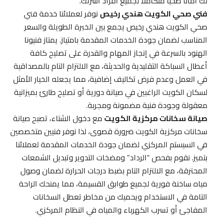
لك أماناً صحياً متكاملاً لجميع أفراد أسرتك.
فني صحي الكويت هندي رخيص
نوفر لعملائنا خدمة فني
صحي الكويت هندي رخيص يجمع بين الخبرة الطويلة والسعر
المناسب لضمان جودة الخدمات المقدمة بامتياز. يمتاز فنيونا
الهنود بالسرعة في إنجاز المهام والقدرة على تصليح كافة
أعطال السباكة التقليدية والحديثة، مع الالتزام التام بالمصداقية
في العمل وعدم فرض تكاليف إضافية، مما يجعله الخيار الأمثل
لسكان الكويت الراغبين في صيانة دورية أو تصليح طارئ بميزانية
معقولة وجودة فنية مضمونة ومجربة.
صيانة سخانات مركزية الكويت
مع دخول الشتاء، تصبح صيانة
سخانات مركزية الكويت ضرورة قصوى، لذا نوفر فنيين متخصصين
في السيستم المركزي لضمان جودة الخدمات المقدمة لعملائنا
بتميز. نقوم بفحص “الرداد” ومضخات التدوير وتبديل الشمعات
المحترقة، مع الالتزام التام بضبط درجات الحرارة لضمان وصول
مياه ساخنة فورية لجميع طوابق القسيمة، مما يمنحك الراحة
التامة في الاستخدام ويحميك من مخاطر تعطل السخانات
المفاجئ أو تسرب الكهرباء والمياه في النظام المركزي.