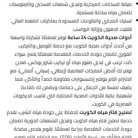
صيانة السخانات المركزية وتبديل شمعات التسخين والترموستات
لضمان مياه ساخنة مستمرة.
تسليك المجاري والبالوعات المسدودة بماكينات الضغط العالي
لتفتيت الدهون وإزالة الرواسب.
أدوات صحية الكويت 24 ساعة
نوفر لعملائنا تشكيلة واسعة
من أحدث أدوات صحية الكويت مع خدمة التوصيل والتركيب
الفوري لضمان جودة الخدمات المقدمة لعملائنا بتميز. سواء
كنت ترغب في تبديل صنبور مياه أو تركيب شاور بوكس، فنحن
نوفر لك أفضل الماركات العالمية (إيطالي، إسباني، ألماني)، مع
الالتزام التام بتوفير إكسسوارات مقاومة للصدأ والتآكل، مما
يضيف لمسة من الجمال على حمامك ويضمن لك كفاءة
تشغيلية عالية للأدوات الصحية المختارة التي تناسب الديكورات
العصرية في الكويت.
تصليح فلتر مياه الكويت
للحفاظ على جودة مياه الشرب، نقدم
خدمة تصليح فلتر مياه الكويت وتبديل الشمعات الدورية لضمان
جودة الخدمات المقدمة ببراعة لعملائنا. نقوم بفحص مضخة
الفلتر والتأكد من نسبة الأملاح (TDS)، مع الالتزام التام بتوفير