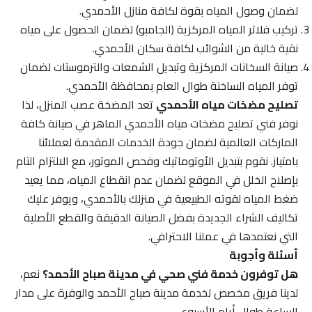
لضمان وصول المياه بقوة لكافة منازل الأحمدي.
تركيب فلاتر المياه المركزية (الجامبو) لضمان الحصول على مياه
نقية خالية من الشوائب لكافة سكان الأحمدي.
صيانة السخانات المركزية وتبديل الشمعات والترموستات لضمان
توفر المياه الساخنة طوال العام بمحافظة الأحمدي.
تصليح مضخات مياه الأحمدي
تعد المضخة عصب المنزل، لذا
نوفر فني تصليح مضخات مياه الأحمدي الماهر في صيانة كافة
الماركات العالمية لضمان جودة الخدمات المقدمة لعملائنا
بامتياز. نقوم بتبديل الأوتوماتيك وفحص الموتور، مع الالتزام التام
بإصلاح الخلل في الموقع لضمان عدم انقطاع المياه، مما يعيد
ضغط المياه لقوته الطبيعية في منزلك بالأحمدي، ويوفر عليك
تكاليف الشراء الجديدة بفضل الصيانة الدقيقة والقطع الأصلية
التي نعتمدها في عملنا الاحترافي.
أسئلة وأجوبة
هل توفرون خدمة فني صحي في مدينة صباح الأحمد؟
نعم،
لدينا فريق مخصص لخدمة مدينة صباح الأحمد والوفرة على مدار
الساعة طوال أيام الأسبوع.