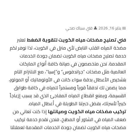
📅 يناير 16, 2026
|
👤 فني سباك صحي
فني تصليح مضخات مياه الكويت لتقوية الضغط
تعتبر
مضخة المياه القلب النابض لأي منزل في الكويت، لذا نوفر لكم
خدمة تصليح مضخات مياه الكويت لضمان جودة الخدمات
المقدمة. نحن متخصصون في صيانة كافة أنواع الماركات
العالمية مثل مضخات “جراندفوس” و”إسبا”، مع الالتزام التام
بتشخيص الأعطال بدقة سواء كانت في الأوتوماتيك أو الموتور،
مما يضمن لك تدفقاً قوياً ومستمراً للمياه في كافة طوابق
القسيمة، ويمنع انقطاع المياه المفاجئ الذي قد يسبب إزعاجاً
كبيراً لأسرتك، بفضل خبرتنا الطويلة في أعطال المياه.
تركيب مضخات مياه الكويت وصيانتها
إذا كنت تعاني من
ضعف المياه في الشاور أو المطبخ، فنحن نقدم خدمة تركيب
مضخات مياه الكويت لضمان جودة الخدمات المقدمة لعملائنا