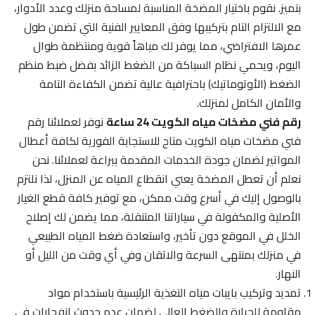
بتميز. نقوم باختيار المضخة المناسبة لمساحة منزلك وعدد الأدوار،
مع الالتزام التام بتركيبها وفق المعايير الفنية التي تضمن طول
عمرها الافتراضي، مما يوفر لك مياهاً قوية ومنتظمة طوال
اليوم، ويحمي نظام السباكة من الضغط الزائد بفضل ضبط منظم
الضغط (الأوتوماتيك) باحترافية عالية تضمن الكفاءة التامة
والأمان الكامل لمنزلك.
رقم فني مضخات مياه الكويت 24 ساعة
نوفر لعملائنا رقم
فني مضخات مياه الكويت متاح للاستجابة الفورية لكافة أعطال
المواتير لضمان جودة الخدمات المقدمة ببراعة لعملائنا. نحن
نعلم أن تعطل المضخة يعني انقطاع المياه عن المنزل، لذا نلتزم
بالوصول إليك في أسرع وقت ممكن، مع توفير كافة قطع الغيار
الأصلية والمكفولة في سياراتنا المتنقلة، مما يضمن لك إصلاح
الخلل في الموقع دون تأخير، واستعادة ضغط المياه الطبيعي
في منزلك بمنتهى السرعة والاتقان وفي أي وقت من الليل أو
النهار.
تمديد وتركيب بايبات مياه التغذية الرئيسية باستخدام مواد
مقاومة للحرارة والضغط العالي لضمان عدم حدوث انفجارات في