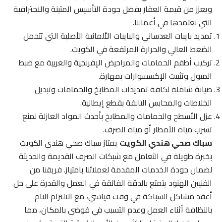
ويعزز من قيمة العقار بفضل جودة التأسيس المتينة والاحترافية
التي نعتمدها في أعمالنا.
تمديد بايبات العدساني والبايبات الألمانية الأصلية التي تتحمل
الضغط العالي والحرارة المرتفعة في الكويت.
تركيب أطقم الحمامات والمراحيض الإفرنجية والعربية مع ضبط
الميول وتثبيت الإكسسوارات بمهارة.
صيانة شاملة لكافة تمديدات المطابخ والحمامات وتبديل
الخلاطات والمحابس التالفة بقطع إيطالية.
عزل الأسطح والحمامات والمطابخ بأحدث المواد العازلة لمنع
تسرب مياه الأمطار أو مياه الصرف.
سباك صحي هندي الكويت
يمتاز سباك صحي هندي الكويت
بخبرة طويلة في التعامل مع شبكات الصرف القديمة والحديثة
لضمان جودة الخدمات المقدمة لعملائنا بامتياز. فريقنا من
الفنيين الهنود يتمتع بالدقة الفائقة في العمل والقدرة على حل
أعقد مشاكل السباكة في وقت قياسي، مع الالتزام التام
بالنظافة أثناء العمل وعدم التسبب في فوضى بالمكان، مما