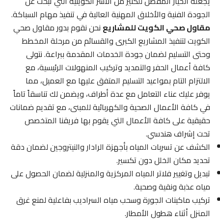
يجعله الخيار المفضل للكثير من الأسر الكويتية التي تبحث عن
الجودة الفنية والأخلاق المهنية العالية في تنفيذ مهام السباكة.
مقاول صحي الكويت للمشاريع
نحن نقوم بدور مقاول صحي
الكويت لتنفيذ المشاريع الكبرى والقسائم من مرحلة المخطط
وحتى التسليم لضمان جودة الخدمات المقدمة ببراعة. نتولى
كافة أعمال الحفر والتمديد وتركيب المنهولات الرئيسية، مع
الالتزام التام بمواعيد التسليم المتفق عليها مع العميل، مما
يوفر عليك عناء التعامل مع عدة أطراف، ويضمن لك تناسقاً تاماً
في كافة الأعمال الصحية والكهربائية للمبنى، مع تقديم ضمانات
حقيقية على كافة الأعمال التي يقوم بها فريقنا المتخصص
تحت إشراف هندسي.
الكشف عن تسربات المياه بأجهزة الرادار والنيتروجين لضمان دقة
تحديد مكان الخلل دون تكسير.
تبديل وتغيير فلاتر المياه المركزية والمنزلية لضمان الحصول على
مياه عذبة ونقية وصحية.
تركيب ماكينات الجورة وسحب مياه السراديب بفاعلية لمنع غرق
المنزل أثناء هطول الأمطار.