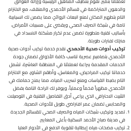
لعملائنا بتميز. نقوم بتنظيف المناهيل الرئيسية وإزالة العوالق
والدهون المتراكمة في قسائم الأحمدي والمنقف، مع الالتزام
التام بتطهير المكان لمنع انبعاث الروائح، مما يضمن لك انسيابية
تامة في شبكة الصرف الصحي ويقضي على مسببات الأمراض،
بأساليب تقنية متطورة تضمن عدم تكرار مشكلة الانسداد في
منزلك لفترات طويلة.
تركيب أدوات صحية الأحمدي
نقدم خدمة تركيب أدوات صحية
الأحمدي بتصاميم عصرية تناسب كافة الأذواق لضمان جودة
الخدمات المقدمة ببراعة لعملائنا في المنطقة العاشرة. تشمل
خدماتنا تركيب المراحيض، والمغاسل، وأطقم الشاور، مع الالتزام
التام بضبط القياسات ومنع تسريب المياه، مما يمنح حمامك في
الأحمدي مظهراً فخماً وعملياً، ويوفر لك الراحة التامة بفضل
التثبيت الاحترافي الذي يراعي أدق التفاصيل التقنية في التوصيلات
والمحابس لضمان عمر افتراضي طويل للأدوات الصحية.
تمديد وتركيب شبكات المياه والصرف الصحي للقسائم الجديدة
في مدينة صباح الأحمد السكنية بأعلى المعايير.
تركيب مضخات مياه إيطالية لتقوية الدفع في الأدوار العليا