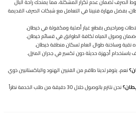
خطوط الصرف لضمان عدم تكرار المشكلة، مما يمنحك راحة البال
طان، بفضل مهارة فنيينا في التعامل مع شبكات الصرف القديمة
اطات ومراحيض بقطع غيار أصلية ومكفولة في خيطان.
وضمان وصول المياه لكافة الطوابق في قسائم خيطان.
ياه نقية وساخنة طوال العام لسكان منطقة خيطان.
ف باستخدام أجهزة حديثة دون تكسير في جدران المنزل.
ن؟
نعم، يتوفر لدينا طاقم من الفنيين الهنود والباكستانيين ذوي
يطان؟
نحن نلتزم بالوصول خلال 30 دقيقة من طلب الخدمة نظراً