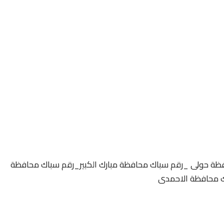
ظة حولى _رقم سباك محافظة مبارك الكبير_رقم سباك محافظة
ك محافظة الاحمدى