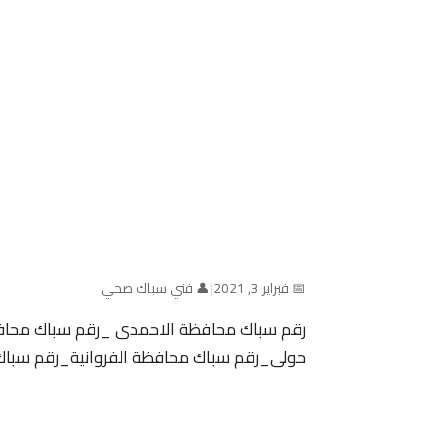
📅 فبراير 3, 2021
|
👤 فني سباك صحي
رقم سباك محافظة الاحمدى _رقم سباك محاف
حولى_رقم سباك محافظة الفروانية_رقم سبا