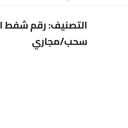
التصنيف:
رقم شفط ا
سحب/مجاري