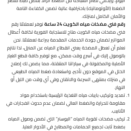
اليوم، ويحمي نظام السباكة من الضغط الزائد بفضل ضبط منظم
الضغط (الأوتوماتيك) باحترافية عالية تضمن الكفاءة التامة
والأمان الكامل لمنزلك.
رقم فني مضخات مياه الكويت 24 ساعة
نوفر لعملائنا رقم
فني مضخات مياه الكويت متاح للاستجابة الفورية لكافة أعطال
المواتير لضمان جودة الخدمات المقدمة ببراعة لعملائنا. نحن
نعلم أن تعطل المضخة يعني انقطاع المياه عن المنزل، لذا نلتزم
بالوصول إليك في أسرع وقت ممكن، مع توفير كافة قطع الغيار
الأصلية والمكفولة في سياراتنا المتنقلة، مما يضمن لك إصلاح
الخلل في الموقع دون تأخير، واستعادة ضغط المياه الطبيعي
في منزلك بمنتهى السرعة والاتقان وفي أي وقت من الليل أو
النهار.
تمديد وتركيب بايبات مياه التغذية الرئيسية باستخدام مواد
مقاومة للحرارة والضغط العالي لضمان عدم حدوث انفجارات في
الأنابيب.
تركيب مضخات تقوية المياه “البوستر” التي تضمن وصول المياه
بضغط ثابت لجميع الحمامات والمطابخ في الأدوار العليا.