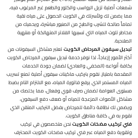
شمعات أصلية تزيل الرواسب والكلور والطعم غير المرغوب فيه،
مما يضمن لك ولأسرتك في الكويت الحصول على مياه نقية
تماماً صالحة للشرب والطبخ من الصنبور مباشرة، ويحميك من
مخاطر تلوث المياه التي تسببها الفلاتر المتهالكة أو منتهية
الصلاحية.
تبديل سيفون المرحاض الكويت
تعتبر مشاكل السيفونات من
أكثر الأمور إزعاجاً، لذا نوفر خدمة تبديل سيفون المرحاض الكويت
بكافة أنواعه (المخفي والعادي) لضمان جودة الخدمات
المقدمة بامتياز. نقوم بتركيب ماكينات سيفون أصلية تمنع تسريب
المياه المستمر الذي يرفع فاتورة المياه، مع الالتزام التام بضبط
مستوى العوامة لضمان صرف قوي وفعال، مما يخلصك من
مشاكل الأصوات المزعجة للمياه أو ضعف دفع السيفون،
ويضمن لك نظافة دائمة للمرحاض بفضل التركيب المتقن الذي
نقوم به في كافة مناطق الكويت.
فني تركيب مضخات الكويت
نحن متخصصون في تركيب
وتقوية دفع المياه عبر فني تركيب مضخات الكويت المحترف