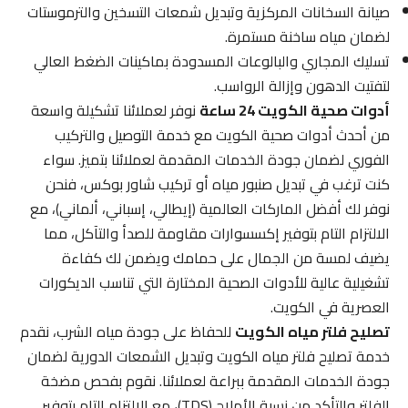
صيانة السخانات المركزية وتبديل شمعات التسخين والترموستات
لضمان مياه ساخنة مستمرة.
تسليك المجاري والبالوعات المسدودة بماكينات الضغط العالي
لتفتيت الدهون وإزالة الرواسب.
أدوات صحية الكويت 24 ساعة
نوفر لعملائنا تشكيلة واسعة
من أحدث أدوات صحية الكويت مع خدمة التوصيل والتركيب
الفوري لضمان جودة الخدمات المقدمة لعملائنا بتميز. سواء
كنت ترغب في تبديل صنبور مياه أو تركيب شاور بوكس، فنحن
نوفر لك أفضل الماركات العالمية (إيطالي، إسباني، ألماني)، مع
الالتزام التام بتوفير إكسسوارات مقاومة للصدأ والتآكل، مما
يضيف لمسة من الجمال على حمامك ويضمن لك كفاءة
تشغيلية عالية للأدوات الصحية المختارة التي تناسب الديكورات
العصرية في الكويت.
تصليح فلتر مياه الكويت
للحفاظ على جودة مياه الشرب، نقدم
خدمة تصليح فلتر مياه الكويت وتبديل الشمعات الدورية لضمان
جودة الخدمات المقدمة ببراعة لعملائنا. نقوم بفحص مضخة
الفلتر والتأكد من نسبة الأملاح (TDS)، مع الالتزام التام بتوفير