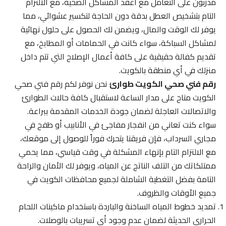
مدربون على التعامل مع أعقد المشاكل الصحية، مع الالتزام
التام بتشخيص العطل بدقة دون الحاجة لتكسير عشوائي، مما
يوفر لك الوقت والمال، ويضمن لك الحصول على حلول نهائية
لمشاكل السباكة، سواء كانت في الحمامات أو المطابخ، مع
تقديم كفالة حقيقية على كافة أعمال الإصلاح التي تتم داخل
منزلك في أي منطقة بالكويت.
رقم فني صحي الكويت طوارئ
نحن نوفر لكم رقم فني صحي
الكويت متاح على مدار الساعة لاستقبال كافة حالات الطوارئ
والاتصالات العاجلة لضمان جودة الخدمات المقدمة ببراعة.
سواء كنت تعاني من انفجار مفاجئ في الأنابيب أو طفح في
مجاري السرداب، فإن فريقنا يتحرك فوراً للوصول إلى موقعك،
مع الالتزام التام بإنهاء المشكلة في وقت قياسي، مما يحمي
ممتلكاتك من التلف الناتج عن المياه، ويوفر لك الأمان والراحة
التامة بفضل التغطية الشاملة لجميع محافظات الكويت في
جميع الأوقات والظروف.
تمديد خطوط المياه الساخنة والباردة باستخدام ماكينات اللحام
الحراري الحديثة لضمان عدم وجود أي تسريبات بالوصلات.