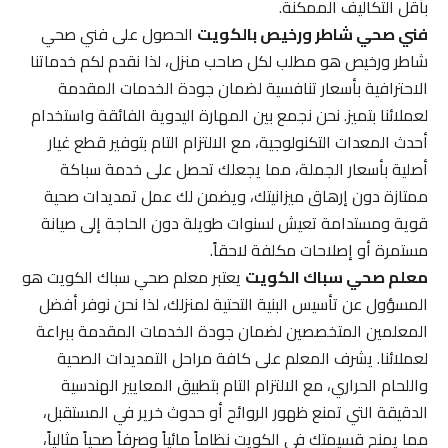
بأقل التكاليف الممكنة.
فني صحي شاطر ورخيص بالكويت
الحصول على فني صحي
شاطر ورخيص هو مطلب لكل صاحب منزل، لذا نقدم لكم خدماتنا
الاحترافية بأسعار تنافسية لضمان جودة الخدمات المقدمة
لعملائنا بتميز. نحن نجمع بين المهارة اليدوية الفائقة واستخدام
أحدث المعدات التكنولوجية، مع الالتزام التام بتوفير قطع غيار
أصلية بأسعار الجملة، مما يجعلك تحصل على خدمة سباكة
ممتازة دون إرهاق ميزانيتك، ويضمن لك عمل تمديدات صحية
قوية ومستدامة تعيش لسنوات طويلة دون الحاجة إلى صيانة
مستمرة أو إصلاحات مكلفة لاحقاً.
معلم صحي سباك الكويت
يعتبر معلم صحي سباك الكويت هو
المسؤول عن تأسيس البنية التحتية لمنزلك، لذا نحن نوفر أفضل
المعلمين المتخصصين لضمان جودة الخدمات المقدمة ببراعة
لعملائنا. يشرف المعلم على كافة مراحل التمديدات الصحية
واللحام الحراري، مع الالتزام التام بتطبيق المعايير الهندسية
الدقيقة التي تمنع ظهور الروائح أو حدوث خرير في المستقبل،
مما يمنح قسيمتك في الكويت نظاماً مائياً وصرفاً صحياً مثالياً،