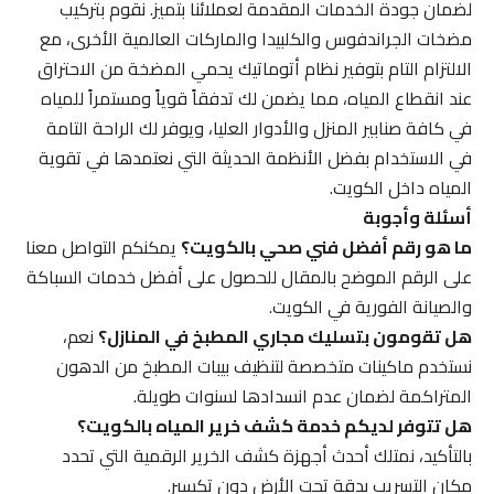
لضمان جودة الخدمات المقدمة لعملائنا بتميز. نقوم بتركيب
مضخات الجراندفوس والكلبيدا والماركات العالمية الأخرى، مع
الالتزام التام بتوفير نظام أتوماتيك يحمي المضخة من الاحتراق
عند انقطاع المياه، مما يضمن لك تدفقاً قوياً ومستمراً للمياه
في كافة صنابير المنزل والأدوار العليا، ويوفر لك الراحة التامة
في الاستخدام بفضل الأنظمة الحديثة التي نعتمدها في تقوية
المياه داخل الكويت.
أسئلة وأجوبة
ما هو رقم أفضل فني صحي بالكويت؟
يمكنكم التواصل معنا
على الرقم الموضح بالمقال للحصول على أفضل خدمات السباكة
والصيانة الفورية في الكويت.
هل تقومون بتسليك مجاري المطبخ في المنازل؟
نعم،
نستخدم ماكينات متخصصة لتنظيف بيبات المطبخ من الدهون
المتراكمة لضمان عدم انسدادها لسنوات طويلة.
هل تتوفر لديكم خدمة كشف خرير المياه بالكويت؟
بالتأكيد، نمتلك أحدث أجهزة كشف الخرير الرقمية التي تحدد
مكان التسريب بدقة تحت الأرض دون تكسير.