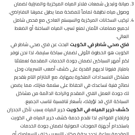
صيانة وتبديل شمعات فلاتر المياه المركزية والمنزلية لضمان
وصول مياه نظيفة تماماً للمضخة مما يطيل عمرها الافتراضي.
تركيب السخانات المركزية والسيستم العادي مع فحص شامل
لجميع صمامات الأمان لمنع تسرب المياه الساخنة أو الضغط
العالي.
فني صحي شاطر في الكويت
البحث عن فني صحي شاطر في
الكويت هو الخطوة الأولى لضمان سباكة سليمة، لذا نحن نوفر
لكم أمهر السباكين لضمان جودة الخدمات المقدمة لعملائنا
بامتياز. فنيونا لديهم القدرة على كشف أصعب التسريبات وحل
مشاكل الانسدادات المتكررة بمهارة، مع الالتزام التام بتقديم
نصائح فنية تساعدك في الحفاظ على سلامة منزلك، مما يضمن
لك جودة العمل الفني المقدم والراحة الدائمة من مشاكل
السباكة التي قد تؤرقك، بأسعار تنافسية تناسب الجميع.
كشف خرير المياه في الكويت
خرير المياه يسبب تآكل الجدران
وارتفاع الفواتير، لذا نقدم خدمة كشف خرير المياه في الكويت
باستخدام أجهزة الموجات الصوتية لضمان جودة الخدمات
المقدمة ببراعة. نحدد بدقة مكان التسريب خلف السيراميك أو