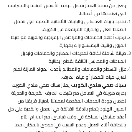
ويعزز من قيمة العقار بفضل جودة التأسيس المتينة والاحترافية
التي نعتمدها في أعمالنا.
تمديد بايبات العدساني والبايبات الألمانية الأصلية التي تتحمل
الضغط العالي والحرارة المرتفعة في الكويت.
تركيب أطقم الحمامات والمراحيض الإفرنجية والعربية مع ضبط
الميول وتثبيت الإكسسوارات بمهارة.
صيانة شاملة لكافة تمديدات المطابخ والحمامات وتبديل
الخلاطات والمحابس التالفة بقطع إيطالية.
عزل الأسطح والحمامات والمطابخ بأحدث المواد العازلة لمنع
تسرب مياه الأمطار أو مياه الصرف.
سباك صحي هندي الكويت
يمتاز سباك صحي هندي الكويت
بخبرة طويلة في التعامل مع شبكات الصرف القديمة والحديثة
لضمان جودة الخدمات المقدمة لعملائنا بامتياز. فريقنا من
الفنيين الهنود يتمتع بالدقة الفائقة في العمل والقدرة على حل
أعقد مشاكل السباكة في وقت قياسي، مع الالتزام التام
بالنظافة أثناء العمل وعدم التسبب في فوضى بالمكان، مما