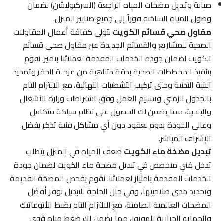
صيانة وتبديل مضخات المياه الراجعة (السركيوليشن) لضمان
وصول المياه الساخنة فوراً إلى جميع صنابير المنزل.
مقاول صحي قسائم الكويت
نتولى كفافة أعمال المقاولات
الصحية للمشاريع والقسائم الجديدة عبر مقاول صحي قسائم
الكويت لضمان جودة الخدمات المقدمة لعملائنا بتميز. نقوم
بتنفيذ المخططات الصحية بدقة متناهية من مرحلة الحفر وتمديد
البنية التحتية وحتى تركيب التشطيبات النهائية، مع الالتزام التام
بالجدول الزمني وتسليم العمل وفق اشتراطات وزارة الأشغال
والبلدية، مما يضمن لك الحصول على نظام سباكة متكامل
وعالي الجودة يدوم لعقود دون أي مشاكل فنية تذكر بفضل
الإشراف المباشر.
تبديل مضخة ماء الكويت
ضعف المياه في المنزل يتطلب
تدخل فني متخصص في تبديل مضخة ماء الكويت لضمان جودة
الخدمات المقدمة بامتياز لعملائنا. نقوم بفحص المضخة القديمة
وتحديد مدى صلاحيتها، وفي حال الحاجة للتبديل نوفر أفضل
المضخات العالمية الصامتة، مع الالتزام التام بضبط الأتوماتيك
والحماية الحرارية للموتور، مما يضمن لك ضغط مياه قوي