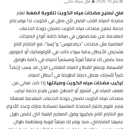
📅 يناير 16, 2026
|
👤 فني سباك صحي
فني تصليح مضخات مياه الكويت لتقوية الضغط
تعتبر
مضخة المياه القلب النابض لأي منزل في الكويت، لذا نوفر لكم
خدمة تصليح مضخات مياه الكويت لضمان جودة الخدمات
المقدمة. نحن متخصصون في صيانة كافة أنواع الماركات
العالمية مثل مضخات “جراندفوس” و”إسبا”، مع الالتزام التام
بتشخيص الأعطال بدقة سواء كانت في الأوتوماتيك أو الموتور،
مما يضمن لك تدفقاً قوياً ومستمراً للمياه في كافة طوابق
القسيمة، ويمنع انقطاع المياه المفاجئ الذي قد يسبب إزعاجاً
كبيراً لأسرتك، بفضل خبرتنا الطويلة في أعطال المياه.
تركيب مضخات مياه الكويت وصيانتها
إذا كنت تعاني من
ضعف المياه في الشاور أو المطبخ، فنحن نقدم خدمة تركيب
مضخات مياه الكويت لضمان جودة الخدمات المقدمة لعملائنا
بتميز. نقوم باختيار المضخة المناسبة لمساحة منزلك وعدد الأدوار،
مع الالتزام التام بتركيبها وفق المعايير الفنية التي تضمن طول
عمرها الافتراضي، مما يوفر لك مياهاً قوية ومنتظمة طوال