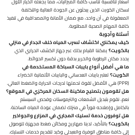
أسعار تنافسية تناسب كافة الميزانيات، مما يجعله الخيار الأول
لسكان الكويت الذين يبحثون عن الجودة العالية والتكلفة
المعقولة في آن واحد، مع ضمان الأمانة والمصداقية في تنفيذ
كافة المهام الصحية المطلوبة.
أسئلة وأجوبة
كيف يمكنني اكتشاف تسرب المياه خلف الجدار في منزلي
بالكويت؟
يمكننا القيام بذلك عبر جهاز الكشف الحراري الذي
يحدد مكان الرطوبة والخرير بدقة دون تكسير الحوائط.
ما هي أفضل أنواع بايبات السباكة المستخدمة في
الكويت؟
تعتبر بايبات العدساني والبايبات الألمانية الخضراء
(PPR) هي الأفضل لقوة تحملها لدرجات الحرارة والضغط العالي.
هل تقومون بتصليح ماكينة السخان المركزي في الموقع؟
نعم، نقوم بتبديل الشمعات والترموستات وفحص السيستم
بالكامل وإصلاحه فوراً في منزلك لضمان عودة المياه الساخنة.
هل توفرون خدمة تسليك المجاري في المزارع والجواخير
بالكويت؟
بالتأكيد، لدينا صهاريج ومكائن ضغط مجهزة للوصول
إلى كافة مناطق الوفرة والعبدلي وكبد لتقديم خدمات التسليك.