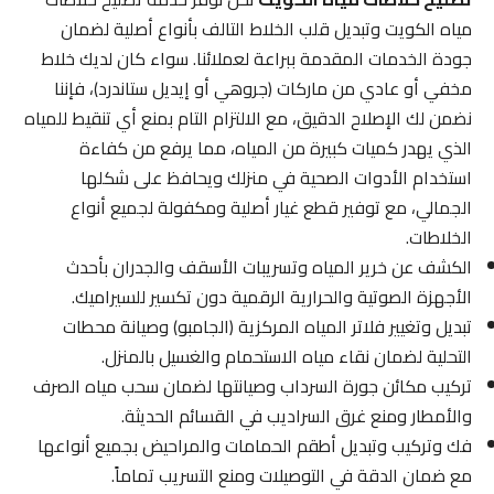
مياه الكويت وتبديل قلب الخلاط التالف بأنواع أصلية لضمان
جودة الخدمات المقدمة ببراعة لعملائنا. سواء كان لديك خلاط
مخفي أو عادي من ماركات (جروهي أو إيديل ستاندرد)، فإننا
نضمن لك الإصلاح الدقيق، مع الالتزام التام بمنع أي تنقيط للمياه
الذي يهدر كميات كبيرة من المياه، مما يرفع من كفاءة
استخدام الأدوات الصحية في منزلك ويحافظ على شكلها
الجمالي، مع توفير قطع غيار أصلية ومكفولة لجميع أنواع
الخلاطات.
الكشف عن خرير المياه وتسريبات الأسقف والجدران بأحدث
الأجهزة الصوتية والحرارية الرقمية دون تكسير للسيراميك.
تبديل وتغيير فلاتر المياه المركزية (الجامبو) وصيانة محطات
التحلية لضمان نقاء مياه الاستحمام والغسيل بالمنزل.
تركيب مكائن جورة السرداب وصيانتها لضمان سحب مياه الصرف
والأمطار ومنع غرق السراديب في القسائم الحديثة.
فك وتركيب وتبديل أطقم الحمامات والمراحيض بجميع أنواعها
مع ضمان الدقة في التوصيلات ومنع التسريب تماماً.