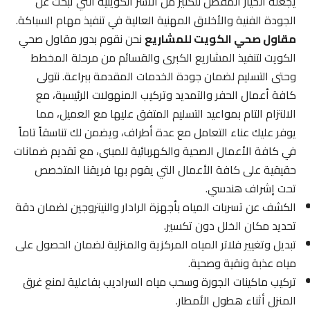
يجعله الخيار المفضل للكثير من الأسر الكويتية التي تبحث عن
الجودة الفنية والأخلاق المهنية العالية في تنفيذ مهام السباكة.
مقاول صحي الكويت للمشاريع
نحن نقوم بدور مقاول صحي
الكويت لتنفيذ المشاريع الكبرى والقسائم من مرحلة المخطط
وحتى التسليم لضمان جودة الخدمات المقدمة ببراعة. نتولى
كافة أعمال الحفر والتمديد وتركيب المنهولات الرئيسية، مع
الالتزام التام بمواعيد التسليم المتفق عليها مع العميل، مما
يوفر عليك عناء التعامل مع عدة أطراف، ويضمن لك تناسقاً تاماً
في كافة الأعمال الصحية والكهربائية للمبنى، مع تقديم ضمانات
حقيقية على كافة الأعمال التي يقوم بها فريقنا المتخصص
تحت إشراف هندسي.
الكشف عن تسربات المياه بأجهزة الرادار والنيتروجين لضمان دقة
تحديد مكان الخلل دون تكسير.
تبديل وتغيير فلاتر المياه المركزية والمنزلية لضمان الحصول على
مياه عذبة ونقية وصحية.
تركيب ماكينات الجورة وسحب مياه السراديب بفاعلية لمنع غرق
المنزل أثناء هطول الأمطار.