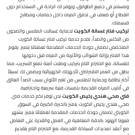
ومستمر في جميع الطوابق، ويوفر لك الراحة في الاستخدام دون
انقطاع أو ضعف في تدفق المياه داخل حمامات ومطابخ
قسيمتك.
تركيب فلتر غسالة الكويت
لحماية غسالات الملابس والصحون
من التكلس والصدأ، نقدم خدمة تركيب فلتر غسالة الكويت
المتخصص لضمان جودة الخدمات المقدمة لعملائنا بتميز. يقوم
هذا الفلتر بإزالة الشوائب والأتربة من المياه قبل دخولها
للغسالة، مع الالتزام التام بتركيب وصلات آمنة تمنع التسريب، مما
يطيل من العمر الافتراضي لأجهزتك الكهربائية ويضمن لك غسيلاً
أكثر نظافة وحماية للملابس من تغير الألوان بسبب الصدأ العالق
في أنابيب المياه القديمة بلمسات فنية سريعة واحترافية.
فني صحي هندي رخيص الكويت
نحن نوفر لكم خدمات فني
صحي هندي رخيص الكويت يتميز بالخبرة الكبيرة في السوق
الكويتي لضمان جودة الخدمات المقدمة لعملائنا بتميز. يشتهر
فنيونا الهنود بالدقة المتناهية في العمل والقدرة على التعامل
مع أعقد تمديدات السباكة القديمة، مع الالتزام التام بتقديم