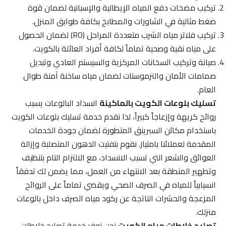
تركيب مضخات دفع المياه الإيطالية والإسبانية لضمان قوة
ضغط مثالية في الشاورات والمطابخ بكافة طوابق المنزل.
تركيب فلاتر مياه الشرب متعددة المراحل (RO) لضمان الحصول
على مياه نقية وصحية تماماً لكافة أفراد العائلة بالكويت.
صيانة وتركيب السخانات المركزية والسيستم العادي وتبديل
صمامات الأمان والترموستات لضمان مياه ساخنة آمنة طوال
العام.
تسليك بلوعات الكويت بالماكينة
انسداد البالوعات يسبب
روائح كريهة وإزعاجاً كبيراً، لذا نقدم خدمة تسليك بلوعات الكويت
باستخدام مكائن السبرينق المتطورة لضمان جودة الخدمات
المقدمة لعملائنا بامتياز. نقوم بتفتيت الدهون المتصلبة وإزالة
العوائق والشعر التي تسبب الانسداد، مع الالتزام التام بتنظيف
وتطهير المنطقة بعد الانتهاء من العمل، مما يضمن لك تدفقاً
انسيابياً للمياه في الصرف الصحي ويقضي تماماً على الروائح
المزعجة والحشرات الناتجة عن ركود مياه الصرف داخل بالوعات
منزلك.
تصليح خلاطات مياه الكويت
نحن نوفر خدمة تصليح خلاطات