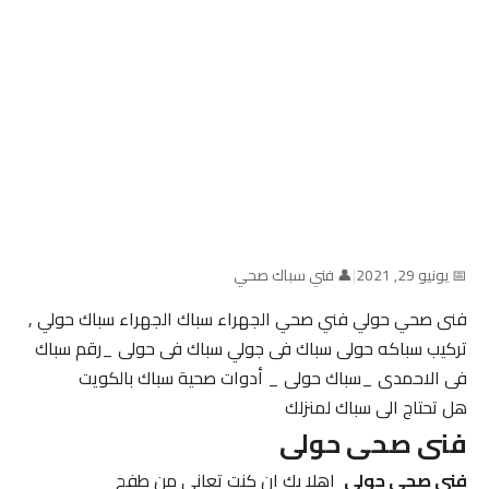
📅 يونيو 29, 2021
|
👤 فني سباك صحي
فنى صحي حولي فني صحي الجهراء سباك الجهراء سباك حولي ,
تركيب سباكه حولى سباك فى جولي سباك فى حولى _رقم سباك
فى الاحمدى _سباك حولى _ أدوات صحية سباك بالكويت
هل تحتاج الى سباك لمنزلك
فنى صحى حولى
فني صحي حولي
اهلا بك ان كنت تعاني من طفح