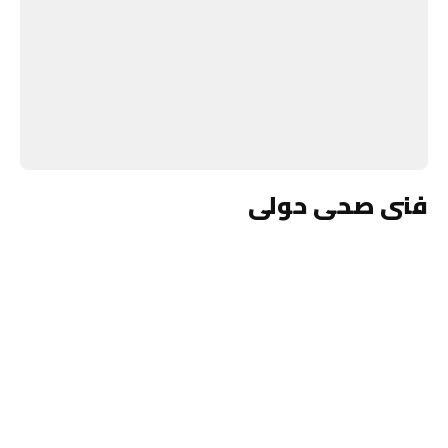
فنى صحى حولى