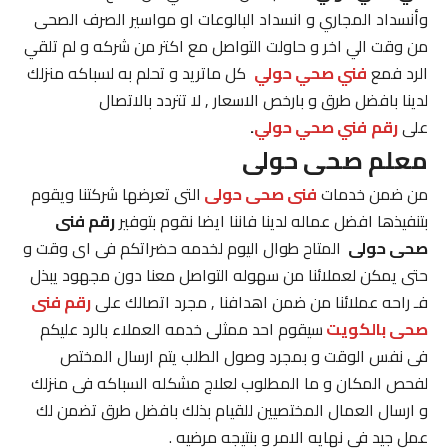
وأنسداد المجاري و انسداد البالوعات او مواسير الصرف الصحى
من وقت الي اخر و حاولت التواصل مع اكتر من شركه و لم تلقي
الرد فمع
فني صحي حولي
كل ماتريد و تحلم به لسباكه منزلك
لدينا بافضل طرق و بارخص الاسعار , لا تتردد بالاتصال
على
رقم
فني صحي حولي
.
معلم صحى حولى
من ضمن خدمات
فنى صحى حولى
التى تعرضها شركتنا ويقوم
بتنفيذها افضل عماله لدينا فاننا ايضا نقوم بتوفير
رقم فنى
صحى حولى
المتاح طوال اليوم لخدمه حضراتكم فى اى وقت و
حتى يمكن لعملائنا من سهوله التواصل معنا دون مجهود يبذل
فـ راحه عملائنا من ضمن اهدافنا , مجرد اتصالك على
رقم فنى
صحى بالكويت
سيقوم احد ممثلى خدمه العملاء بالرد عليكم
فى نفس الوقت و بمجرد وصول الطلب يتم ارسال المختص
لفحص المكان و ما المطلوب لعلاج مشكله السباكه فى منزلك
و ارسال العمال المختصيين للقيام بذلك بافضل طرق تضمن لك
عمل جيد فى نهايه الامر و بنتيجه مرضيه .