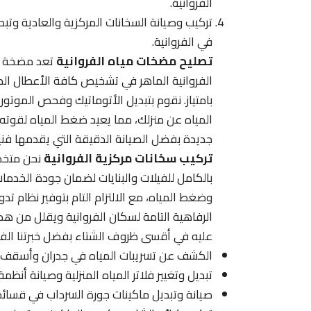
الفروانية.
تركيب وصيانة السخانات المركزية والعادية وتب
في الفروانية.
تصليح مضخات مياه الفروانية
تعد مضخة الم
الفروانية الماهر في تشخيص كافة الأعطال الم
بامتياز. نقوم بتبديل الأتوماتيك وفحص الموتور
المياه عن منزلك، مما يعيد ضغط المياه لقوته
جديدة بفضل الصيانة الدقيقة التي يقدمها فنيون
تركيب سخانات مركزية الفروانية
نحن متخصص
بالكامل للفيلات والبنايات لضمان جودة الخدمات
وضغط المياه، مع الالتزام التام بتوفير نظام تدو
الرفاهية التامة لسكان الفروانية ويقلل من هد
عليه في أقسى ظروف الشتاء بفضل خبرتنا الفني
الكشف عن تسريبات المياه في جدران وأسقف منا
تبديل وتغيير فلاتر المياه المنزلية وصيانة أن
صيانة وتبديل ماكينات جورة السرداب في قسا