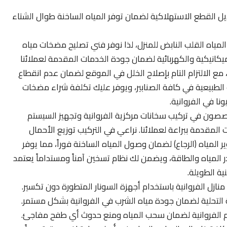
ديل القطع الاستهلاكية لضمان توفر المياه الساخنة طوال الشتاء
ياه القلب النابض للمنزل، لذا نوفر فني تصليح مضخات مياه
يكانيكية والكهربائية لضمان جودة الخدمات المقدمة لعملائنا
، مع الالتزام التام بإصلاح الخلل في الموقع لضمان عدم انقطاع
 الطبيعية في كافة الصنابير، ويوفر عليك تكلفة شراء مضخات
ا في الفروانية.
ون في تركيب سخانات مركزية الفروانية وتجهيز السيستم
 المقدمة ببراعة لعملائنا. نراعي في التركيب توزيع الأحمال
ير المياه (الرجاع) لضمان وصول المياه الساخنة فوراً، مما يوفر
ر المياه والطاقة، ويضمن لك نظام تسخين آمناً ومستداماً يعتمد
ة الطويلة.
زل الفروانية باستخدام أجهزة السونار المتطورة دون تكسير.
ظمة التحلية لضمان جودة مياه الشرب في الفروانية بشكل مستمر.
ئم الفروانية لضمان سحب المياه ومنع حدوث أي طفح مفاجئ.