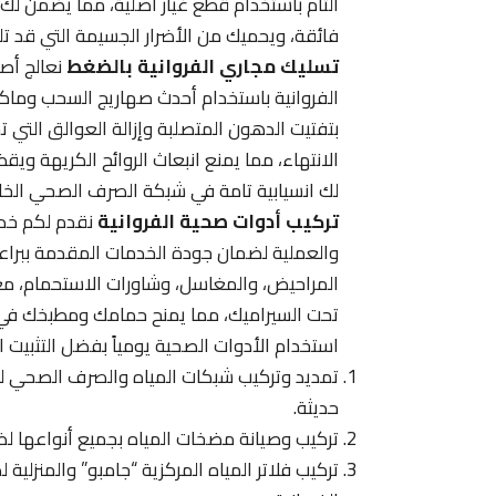
التام باستخدام قطع غيار أصلية، مما يضمن ل
فائقة، ويحميك من الأضرار الجسيمة التي قد تلح
تسليك مجاري الفروانية بالضغط
نعالج أصع
الفروانية باستخدام أحدث صهاريج السحب وماكي
بتفتيت الدهون المتصلبة وإزالة العوالق التي ت
الانتهاء، مما يمنع انبعاث الروائح الكريهة و
لك انسيابية تامة في شبكة الصرف الصحي الخارج
تركيب أدوات صحية الفروانية
نقدم لكم خدم
والعملية لضمان جودة الخدمات المقدمة ببراع
المراحيض، والمغاسل، وشاورات الاستحمام، مع ا
تحت السيراميك، مما يمنح حمامك ومطبخك في الفر
استخدام الأدوات الصحية يومياً بفضل التثبيت ا
تمديد وتركيب شبكات المياه والصرف الصحي للقس
حديثة.
تركيب وصيانة مضخات المياه بجميع أنواعها ل
تركيب فلاتر المياه المركزية “جامبو” والمنزلي