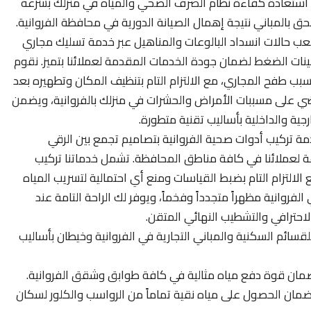
ك استعادة كفاءة نظام الصرف الصحي والمياه في منزلك بسرعة
ق بالمباني نتيجة إهمال الصيانة الدورية في محافظة الفروانية.
ب حالات انسداد البالوعات والمناهيل عبر خدمة تسليك مجاري
نات الضغط لضمان جودة الخدمات المقدمة لعملائنا بتميز. نقوم
سبب طفح المجاري، مع الالتزام التام بتنظيف المكان وتطهيره بعد
يقضي على مسببات الأمراض والحشرات في منزلك بالفروانية، ويضمن
ية والداخلية بأساليب تقنية متطورة.
ة تركيب أدوات صحية الفروانية بتصاميم تجمع بين الرقي
ة لعملائنا في كافة مناطق المحافظة. تشمل خدماتنا تركيب
لالتزام التام بضبط القياسات ومنع أي احتمالية لتسريب المياه
وانية مظهراً متجدداً وفخماً، ويوفر لك الراحة التامة عند
لاحترافي والتشطيب النهائي المتقن.
ائم السكنية والمباني التجارية في الفروانية وخيطان بأساليب
ضمان قوة دفع مياه مثالية في كافة طوابق وشقق الفروانية.
ة لضمان الحصول على مياه نقية تماماً من الرواسب والكلور لسكان