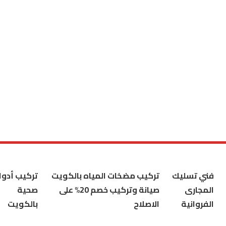
فني تسليك
تركيب مضخات المياه بالكويت
تركيب أدوا
المجارى
صيانة وتركيب خصم 20% على
صحية
الفروانية
الاصلاح
بالكويت