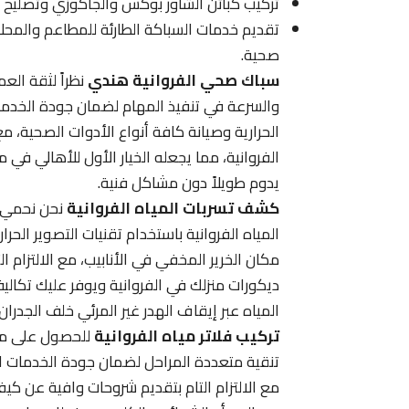
تركيب كبائن الشاور بوكس والجاكوزي وتصليح ك
تقديم خدمات السباكة الطارئة للمطاعم والمحل
صحية.
سباك صحي الفروانية هندي
نظراً لثقة العم
والسرعة في تنفيذ المهام لضمان جودة الخدمات 
الحرارية وصيانة كافة أنواع الأدوات الصحية، مع
الفروانية، مما يجعله الخيار الأول للأهالي في
يدوم طويلاً دون مشاكل فنية.
كشف تسربات المياه الفروانية
نحن نحمي م
المياه الفروانية باستخدام تقنيات التصوير الحر
مكان الخرير المخفي في الأنابيب، مع الالتزام ا
ديكورات منزلك في الفروانية ويوفر عليك تكا
المياه عبر إيقاف الهدر غير المرئي خلف الجدران.
تركيب فلاتر مياه الفروانية
للحصول على مياه
تنقية متعددة المراحل لضمان جودة الخدمات المقد
مع الالتزام التام بتقديم شروحات وافية عن كي