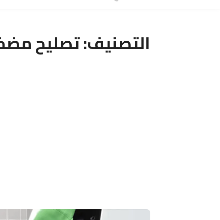
التصنيف:
تصليح مضخا