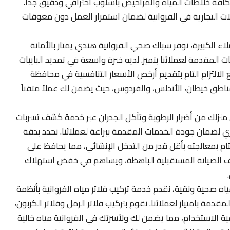
افة خلاطات المياه والمراحيض بأسلوب احترافي ودقيق جداً.
ات التجارية في الفروانية لضمان استمرار العمل دون معوقات
لاء الكبيرة، نوفر سباك صحي الفروانية هندي يمتاز بالأمانة
المقدمة لعملائنا بتميز. لديه خبرة واسعة في تمديد البايبات
 الالتزام التام بتقديم أرخص الأسعار التنافسية في محافظة
 مناطق خيطان، الأندلس، والفردوس، حيث يضمن لك عملاً متقناً
نزلك من أضرار الرطوبة وتآكل الجدران عبر خدمة كشف تسربات
اري لضمان جودة الخدمات المقدمة ببراعة لعملائنا. نحدد بدقة
لتام بمعالجته بأقل قدر من التدخل الإنشائي، مما يحافظ على
ليف الصيانة المستقبلية الباهظة، ويساهم في خفض استهلاك
 صحية ونقية، نقدم خدمة تركيب فلاتر مياه الفروانية بأنظمة
مة بامتياز لعملائنا. نقوم بتركيب فلاتر الرمل وفلاتر الكربون،
فية الاستخدام، مما يضمن لك ولأسرتك في الفروانية مياه خالية